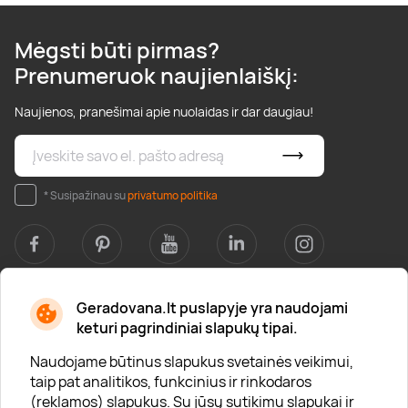
Mėgsti būti pirmas?
Prenumeruok naujienlaiškį:
Naujienos, pranešimai apie nuolaidas ir dar daugiau!
* Susipažinau su
privatumo politika
Geradovana.lt puslapyje yra naudojami
Apie mus
keturi pagrindiniai slapukų tipai.
Apie „Gera Dovana“
Naudojame būtinus slapukus svetainės veikimui,
taip pat analitikos, funkcinius ir rinkodaros
Lojalumo klubas
(reklamos) slapukus. Su jūsų sutikimu slapukai ir