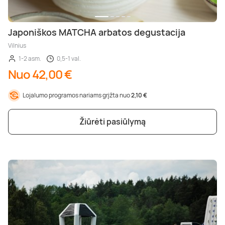
Japoniškos MATCHA arbatos degustacija
Vilnius
1-2 asm.
0,5-1 val.
Nuo 42,00 €
Lojalumo programos nariams grįžta nuo
2,10 €
Žiūrėti pasiūlymą