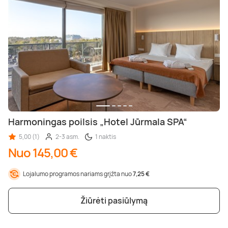
Harmoningas poilsis „Hotel Jūrmala SPA“
5,00 (1)
2-3 asm.
1 naktis
Nuo 145,00 €
Lojalumo programos nariams grįžta nuo
7,25 €
Žiūrėti pasiūlymą