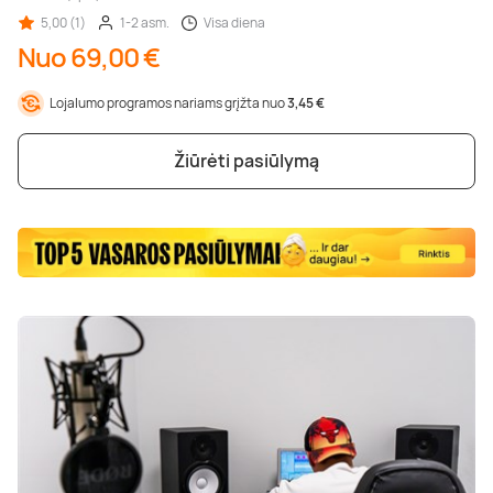
5,00 (1)
1-2 asm.
Visa diena
Nuo 69,00 €
Lojalumo programos nariams grįžta nuo
3,45 €
Žiūrėti pasiūlymą