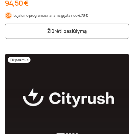
94,50 €
Lojalumo programos nariams grįžta nuo
4,73 €
Žiūrėti pasiūlymą
Tik pas mus