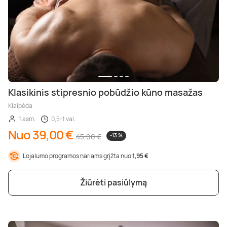
Klasikinis stipresnio pobūdžio kūno masažas
Klaipėda
1 asm.
0,5-1 val.
Nuo 39,00 €
45,00 €
-13 %
Lojalumo programos nariams grįžta nuo
1,95 €
Žiūrėti pasiūlymą