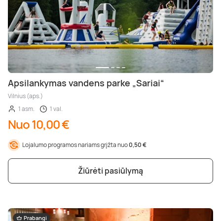
Apsilankymas vandens parke „Sariai“
Vilnius (aps.)
1 asm.
1 val.
Nuo 10,00 €
Lojalumo programos nariams grįžta nuo
0,50 €
Žiūrėti pasiūlymą
Prabangi