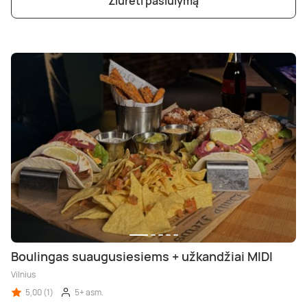
Žiūrėti pasiūlymą
Boulingas suaugusiesiems + užkandžiai MIDI
Vilnius
5,00 (1)
5+ asm.