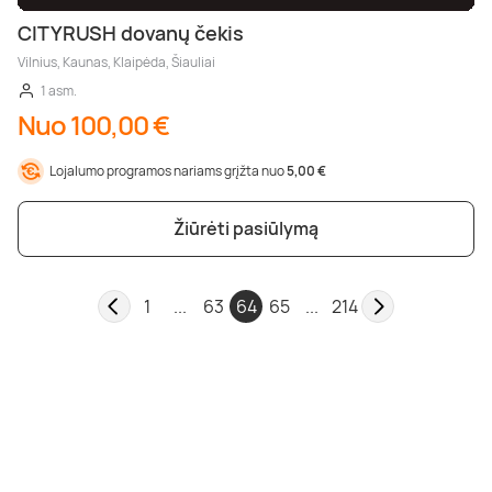
CITYRUSH dovanų čekis
Vilnius, Kaunas, Klaipėda, Šiauliai
1 asm.
Nuo 100,00 €
Lojalumo programos nariams grįžta nuo
5,00 €
Žiūrėti pasiūlymą
1
...
63
64
65
...
214