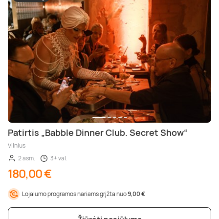
Patirtis „Babble Dinner Club. Secret Show“
Vilnius
2 asm.
3+ val.
180,00 €
Lojalumo programos nariams grįžta nuo
9,00 €