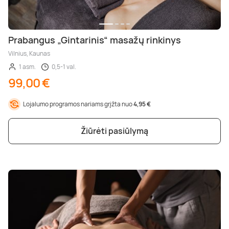
Prabangus „Gintarinis“ masažų rinkinys
Vilnius, Kaunas
1 asm.
0,5-1 val.
99,00 €
Lojalumo programos nariams grįžta nuo
4,95 €
Žiūrėti pasiūlymą