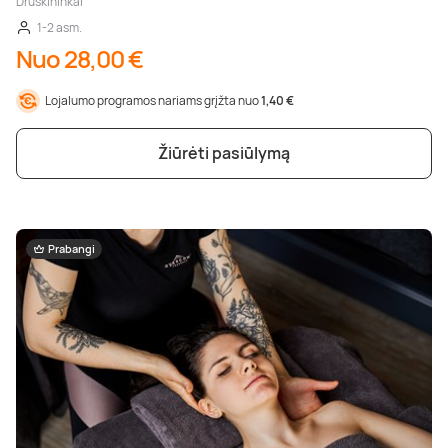
Druskininkai
1-2 asm.
Nuo 28,00 €
Lojalumo programos nariams grįžta nuo
1,40 €
Žiūrėti pasiūlymą
Prabangi