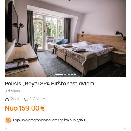
Poilsis „Royal SPA Birštonas“ dviem
Birštonas
2 asm.
1-2 naktys
Nuo 159,00 €
Lojalumo programos nariams grįžta nuo
7,95 €