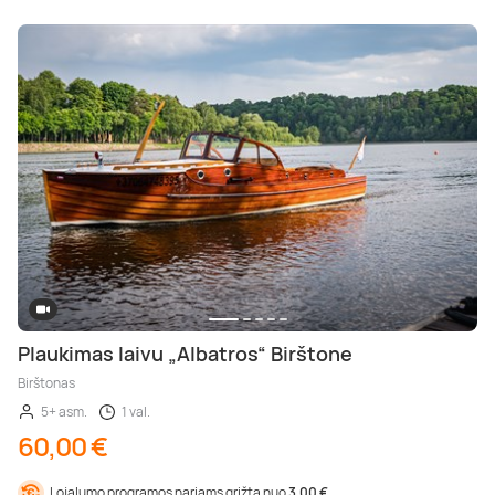
Plaukimas laivu „Albatros“ Birštone
Birštonas
5+ asm.
1 val.
60,00 €
Lojalumo programos nariams grįžta nuo
3,00 €