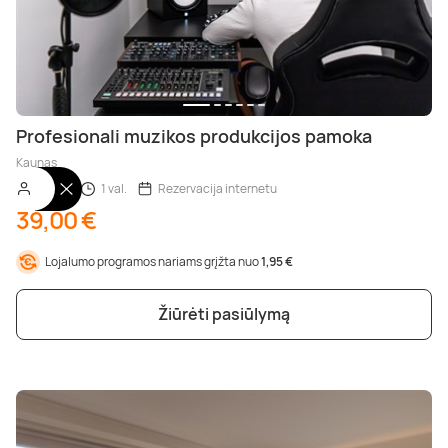
Profesionali muzikos produkcijos pamoka
Kaunas
1 asm.
1 val.
Rezervacija internetu
39,00 €
Lojalumo programos nariams grįžta nuo
1,95 €
Žiūrėti pasiūlymą