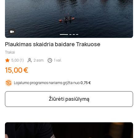
Plaukimas skaidria baidare Trakuose
Trakai
5,00 (1)
2 asm.
1 val.
15,00 €
Lojalumo programos nariams grįžta nuo
0,75 €
Žiūrėti pasiūlymą