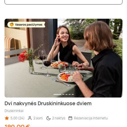
Dvi nakvynės Druskininkuose dviem
Druskininkai
5,00 (24)
2 asm.
2 naktys
Rezervacija internetu
189,00 €