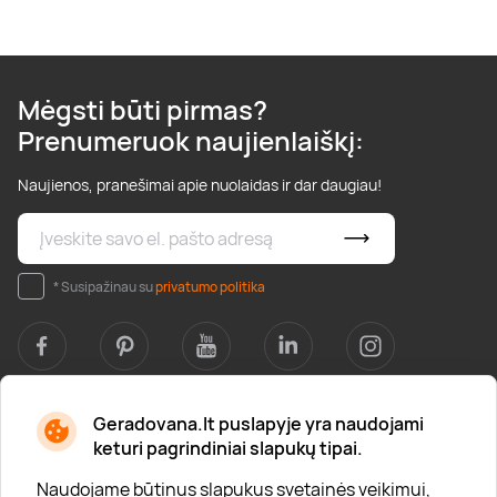
Mėgsti būti pirmas?
Prenumeruok naujienlaiškį:
Naujienos, pranešimai apie nuolaidas ir dar daugiau!
* Susipažinau su
privatumo politika
Geradovana.lt puslapyje yra naudojami
Apie mus
keturi pagrindiniai slapukų tipai.
Apie „Gera Dovana“
Naudojame būtinus slapukus svetainės veikimui,