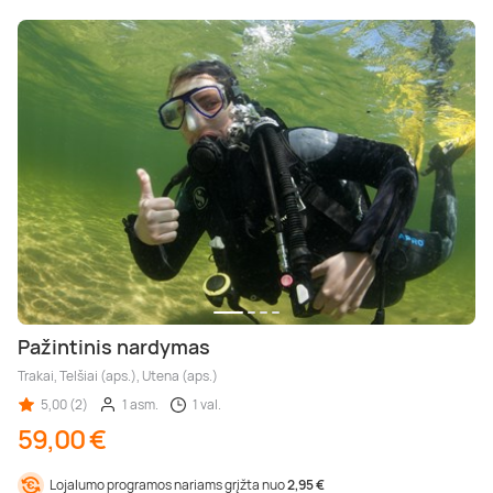
Pažintinis nardymas
Trakai, Telšiai (aps.), Utena (aps.)
5,00 (2)
1 asm.
1 val.
59,00 €
Lojalumo programos nariams grįžta nuo
2,95 €