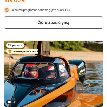
Lojalumo programos nariams grįžta nuo
9,45 €
Žiūrėti pasiūlymą
Tik pas mus