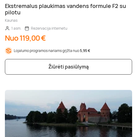
Ekstremalus plaukimas vandens formule F2 su
pilotu
Kaunas
1 asm.
Rezervacija internetu
Nuo 119,00 €
Lojalumo programos nariams grįžta nuo
5,95 €
Žiūrėti pasiūlymą