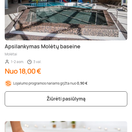
Apsilankymas Molėtų baseine
Molėtai
1-2 asm.
3 val.
Nuo 18,00 €
Lojalumo programos nariams grįžta nuo
0,90 €
Žiūrėti pasiūlymą