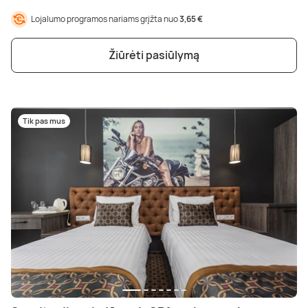
Lojalumo programos nariams grįžta nuo
3,65 €
Žiūrėti pasiūlymą
Tik pas mus