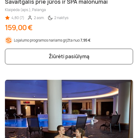
Savaitgalis prie jūros ir SPA malonumai
Klaipėda (aps.), Palanga
4,80 (7)
2 asm.
2 naktys
159,00 €
Lojalumo programos nariams grįžta nuo
7,95 €
Žiūrėti pasiūlymą