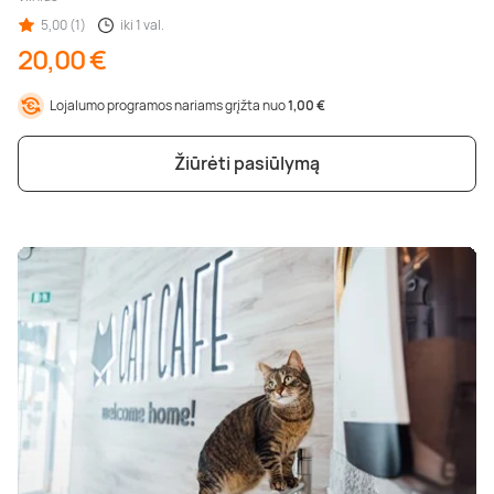
5,00 (1)
iki 1 val.
20,00 €
Lojalumo programos nariams grįžta nuo
1,00 €
Žiūrėti pasiūlymą