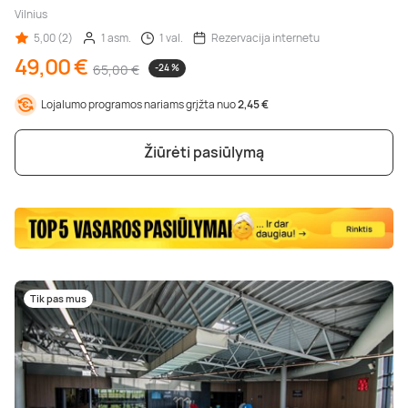
Vilnius
5,00 (2)
1 asm.
1 val.
Rezervacija internetu
49,00 €
65,00 €
-24 %
Lojalumo programos nariams grįžta nuo
2,45 €
Žiūrėti pasiūlymą
Tik pas mus