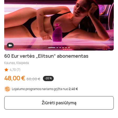
60 Eur vertės „Elitsun“ abonementas
Kaunas, Klaipėda
4,70 (7)
48,00 €
60,00 €
-20 %
Lojalumo programos nariams grįžta nuo
2,40 €
Žiūrėti pasiūlymą