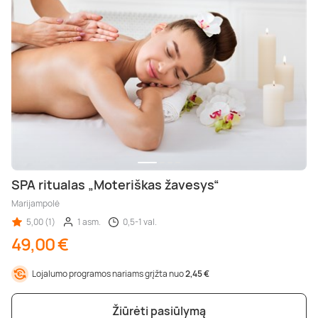
SPA ritualas „Moteriškas žavesys“
Marijampolė
5,00 (1)
1 asm.
0,5-1 val.
49,00 €
Lojalumo programos nariams grįžta nuo
2,45 €
Žiūrėti pasiūlymą