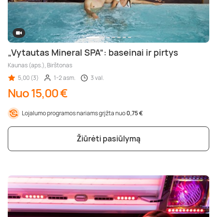
„Vytautas Mineral SPA“: baseinai ir pirtys
Kaunas (aps.), Birštonas
5,00 (3)
1-2 asm.
3 val.
Nuo 15,00 €
Lojalumo programos nariams grįžta nuo
0,75 €
Žiūrėti pasiūlymą