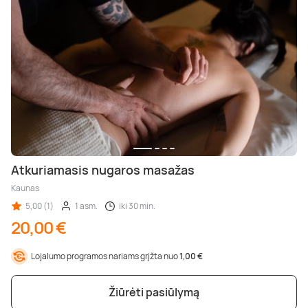
Atkuriamasis nugaros masažas
Kaunas
5,00 (1)
1 asm.
iki 30 min.
20,00 €
Lojalumo programos nariams grįžta nuo
1,00 €
Žiūrėti pasiūlymą