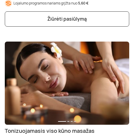
Lojalumo programos nariams grįžta nuo
5,60 €
Poilsis dvaruose ir pilyse
Masažų kompleksai
Kitos vandens pramogos
Žiūrėti pasiūlymą
Tonizuojamasis viso kūno masažas