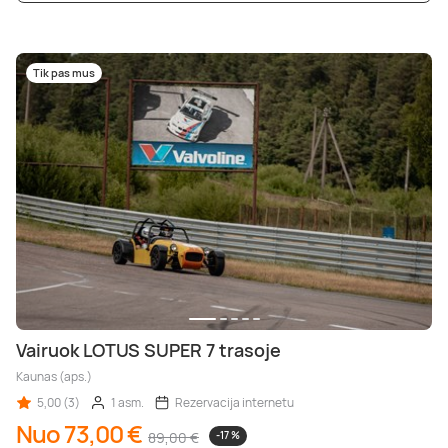
Tik pas mus
Vairuok LOTUS SUPER 7 trasoje
Kaunas (aps.)
5,00 (3)
1 asm.
Rezervacija internetu
Nuo 73,00 €
89,00 €
-17 %