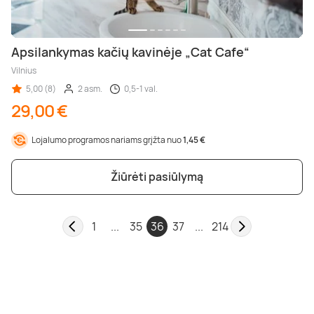
Apsilankymas kačių kavinėje „Cat Cafe“
Vilnius
5,00 (8)
2 asm.
0,5-1 val.
29,00 €
Lojalumo programos nariams grįžta nuo
1,45 €
Žiūrėti pasiūlymą
1
...
35
36
37
...
214