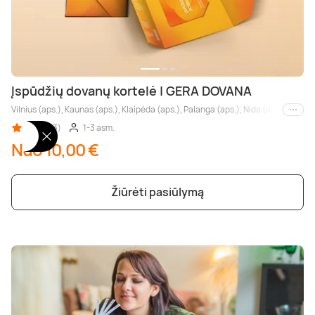
Įspūdžių dovanų kortelė | GERA DOVANA
Vilnius (aps.), Kaunas (aps.), Klaipėda (aps.), Palanga (aps.), Nida (aps.), Druskin
Kiti m
5,00 (83)
1-3 asm.
Nuo 10,00 €
Žiūrėti pasiūlymą