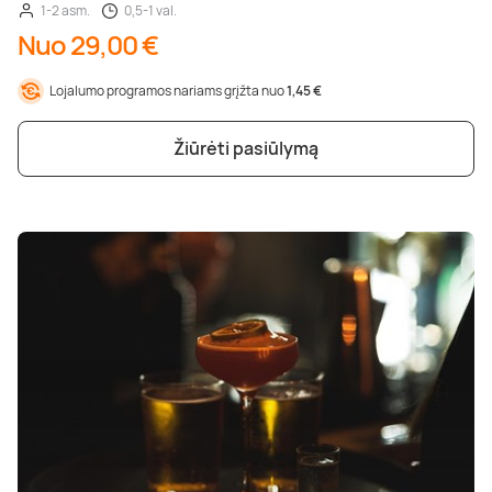
1-2 asm.
0,5-1 val.
Nuo 29,00 €
Lojalumo programos nariams grįžta nuo
1,45 €
Žiūrėti pasiūlymą