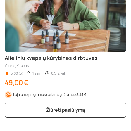
Aliejinių kvepalų kūrybinės dirbtuvės
Vilnius, Kaunas
5,00 (5)
1 asm.
0,5-2 val.
49,00 €
Lojalumo programos nariams grįžta nuo
2,45 €
Žiūrėti pasiūlymą