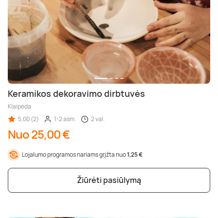
Keramikos dekoravimo dirbtuvės
Klaipėda
5,00 (2)
1-2 asm.
2 val.
Nuo 25,00 €
Lojalumo programos nariams grįžta nuo
1,25 €
Žiūrėti pasiūlymą