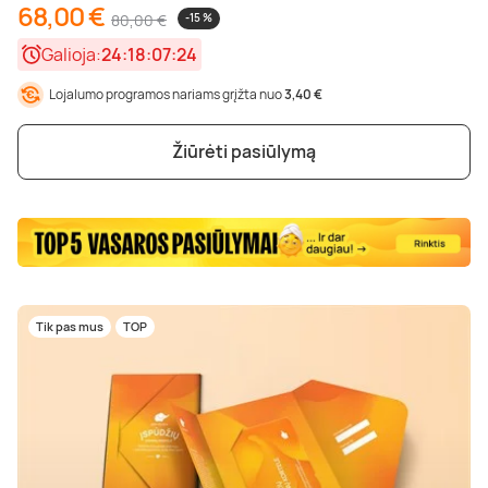
68,00 €
80,00 €
-15 %
Galioja:
24:18:07:23
Lojalumo programos nariams grįžta nuo
3,40 €
Žiūrėti pasiūlymą
Tik pas mus
TOP