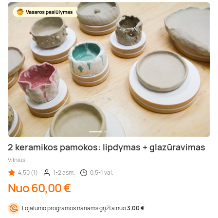
2 keramikos pamokos: lipdymas + glazūravimas
Vilnius
4,50 (1)
1-2 asm.
0,5-1 val.
Nuo 60,00 €
Lojalumo programos nariams grįžta nuo
3,00 €