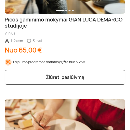
Picos gaminimo mokymai GIAN LUCA DEMARCO
studijoje
Vilnius
1-2 asm.
3+ val.
Nuo 65,00 €
Lojalumo programos nariams grįžta nuo
3,25 €
Žiūrėti pasiūlymą