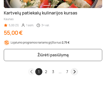
Kartvelų patiekalų kulinarijos kursas
Kaunas
5,00 (3)
1 asm.
3+ val.
55,00 €
Lojalumo programos nariams grįžta nuo
2,75 €
Žiūrėti pasiūlymą
1
2
3
...
7