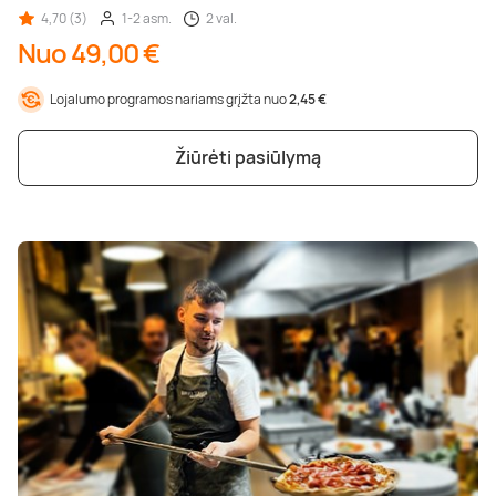
4,70 (3)
1-2 asm.
2 val.
Nuo 49,00 €
Lojalumo programos nariams grįžta nuo
2,45 €
Žiūrėti pasiūlymą