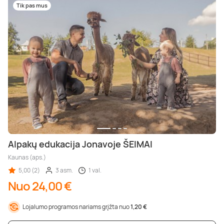
Tik pas mus
Alpakų edukacija Jonavoje ŠEIMAI
Kaunas (aps.)
5,00 (2)
3 asm.
1 val.
Nuo 24,00 €
Lojalumo programos nariams grįžta nuo
1,20 €