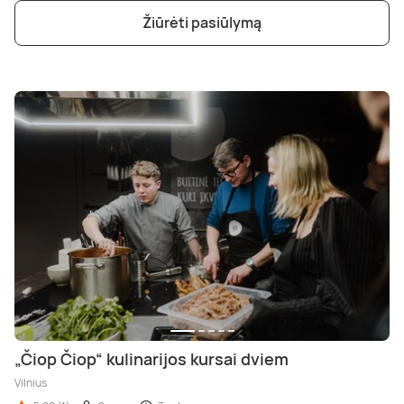
Žiūrėti pasiūlymą
„Čiop Čiop“ kulinarijos kursai dviem
Vilnius