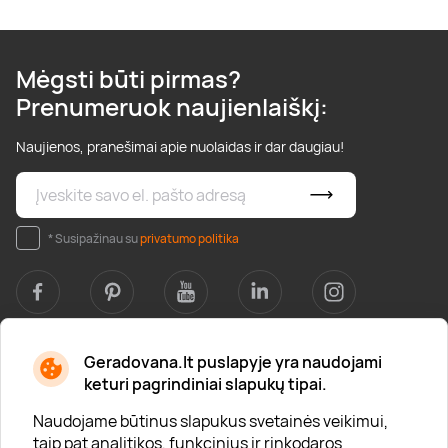
Mėgsti būti pirmas?
Prenumeruok naujienlaiškį:
Naujienos, pranešimai apie nuolaidas ir dar daugiau!
* Susipažinau su
privatumo politika
Geradovana.lt puslapyje yra naudojami
Apie mus
keturi pagrindiniai slapukų tipai.
Apie „Gera Dovana“
Naudojame būtinus slapukus svetainės veikimui,
taip pat analitikos, funkcinius ir rinkodaros
Lojalumo klubas