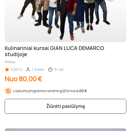
Kulinariniai kursai GIAN LUCA DEMARCO
studijoje
Vilnius
5,00 (1)
1-2 asm.
3+ val.
Nuo 80,00 €
Lojalumo programos nariams grįžta nuo
4,00 €
Žiūrėti pasiūlymą