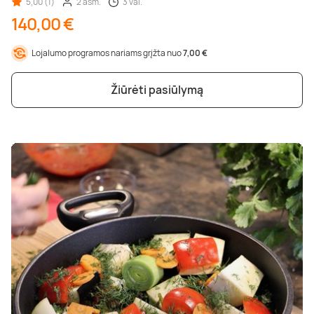
5,00 (1)
2 asm.
3 val.
140,00 €
Lojalumo programos nariams grįžta nuo
7,00 €
Žiūrėti pasiūlymą