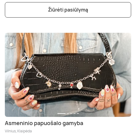
Žiūrėti pasiūlymą
Asmeninio papuošalo gamyba
Vilnius, Klaipėda