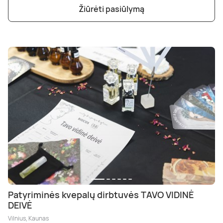
Žiūrėti pasiūlymą
Patyriminės kvepalų dirbtuvės TAVO VIDINĖ
DEIVĖ
Vilnius, Kaunas