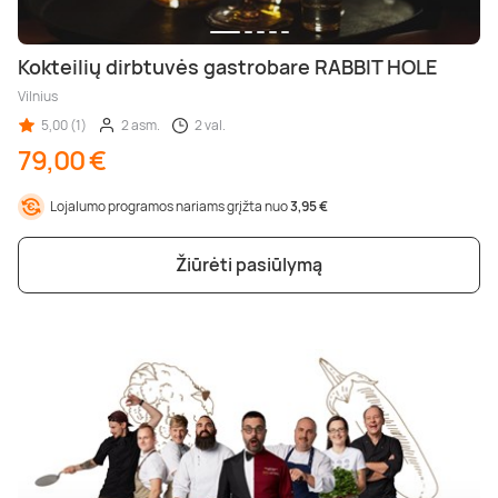
Kokteilių dirbtuvės gastrobare RABBIT HOLE
Vilnius
5,00 (1)
2 asm.
2 val.
79,00 €
Lojalumo programos nariams grįžta nuo
3,95 €
Žiūrėti pasiūlymą