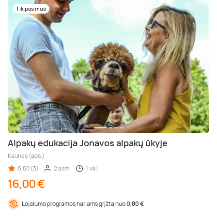
Tik pas mus
Alpakų edukacija Jonavos alpakų ūkyje
Kaunas (aps.)
5,00 (3)
2 asm.
1 val.
16,00 €
Lojalumo programos nariams grįžta nuo
0,80 €