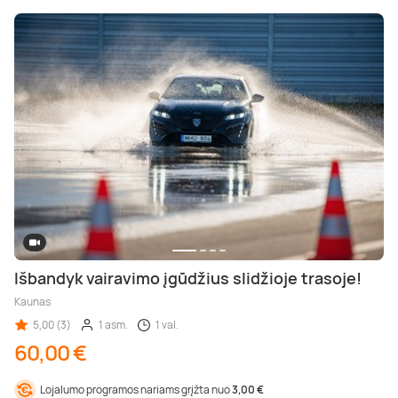
Išbandyk vairavimo įgūdžius slidžioje trasoje!
Kaunas
5,00 (3)
1 asm.
1 val.
60,00 €
Lojalumo programos nariams grįžta nuo
3,00 €