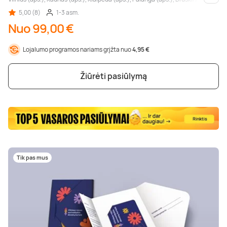
Kiti m
5,00 (8)
1-3 asm.
Nuo 99,00 €
Lojalumo programos nariams grįžta nuo
4,95 €
Žiūrėti pasiūlymą
Tik pas mus