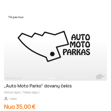
Tik pas mus
„Auto Moto Parko“ dovanų čekis
Vilnius (aps.), Trakai (aps.)
1 asm.
Nuo 35,00 €