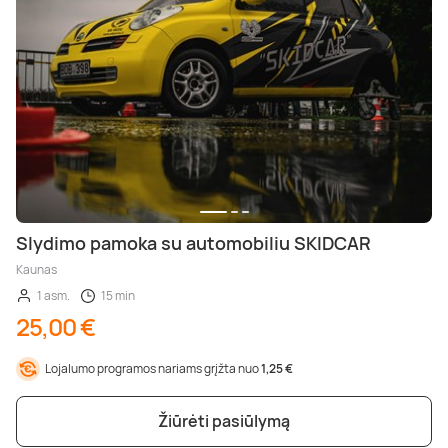
Slydimo pamoka su automobiliu SKIDCAR
Kaunas
1 asm.
15 min
25,00 €
Lojalumo programos nariams grįžta nuo
1,25 €
Žiūrėti pasiūlymą