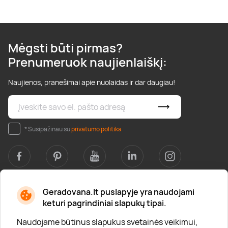
Mėgsti būti pirmas?
Prenumeruok naujienlaiškį:
Naujienos, pranešimai apie nuolaidas ir dar daugiau!
* Susipažinau su
privatumo politika
Geradovana.lt puslapyje yra naudojami
Apie mus
keturi pagrindiniai slapukų tipai.
Apie „Gera Dovana“
Naudojame būtinus slapukus svetainės veikimui,