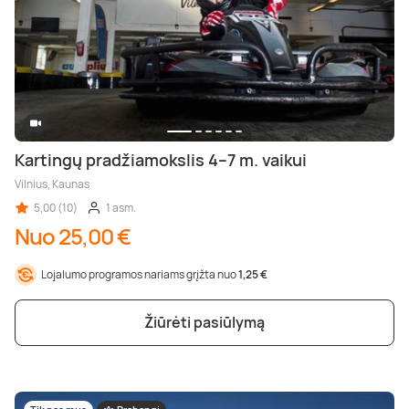
Kartingų pradžiamokslis 4–7 m. vaikui
Vilnius, Kaunas
5,00 (10)
1 asm.
Nuo 25,00 €
Lojalumo programos nariams grįžta nuo
1,25 €
Žiūrėti pasiūlymą