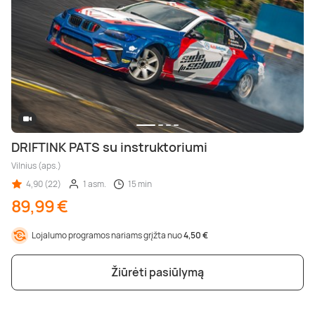
DRIFTINK PATS su instruktoriumi
Vilnius (aps.)
4,90 (22)
1 asm.
15 min
89,99 €
Lojalumo programos nariams grįžta nuo
4,50 €
Žiūrėti pasiūlymą