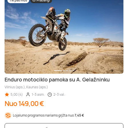
Tik pas mus
Prabangi
Enduro motociklo pamoka su A. Gelažninku
Vilnius (aps.), Kaunas (aps.)
5,00 (4)
1-3 asm.
2-3 val.
Nuo 149,00 €
Lojalumo programos nariams grįžta nuo
7,45 €