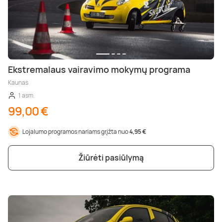
Ekstremalaus vairavimo mokymų programa
Kaunas
1 asm.
99,00 €
Lojalumo programos nariams grįžta nuo
4,95 €
Žiūrėti pasiūlymą