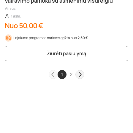
Vairavimo pamoka su asmeniniu visureigiu
Vilnius
1 asm.
Nuo 50,00 €
Lojalumo programos nariams grįžta nuo
2,50 €
Žiūrėti pasiūlymą
1
2