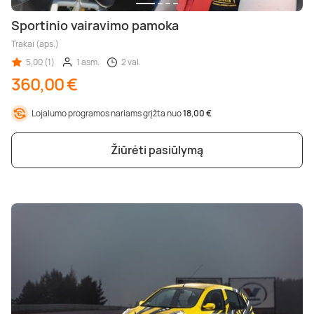
Sportinio vairavimo pamoka
Trakai (aps.)
5,00 (1)
1 asm.
2 val.
360,00 €
Lojalumo programos nariams grįžta nuo
18,00 €
Žiūrėti pasiūlymą