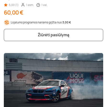
5,00 (1)
1 asm.
1 val.
60,00 €
Lojalumo programos nariams grįžta nuo
3,00 €
Žiūrėti pasiūlymą