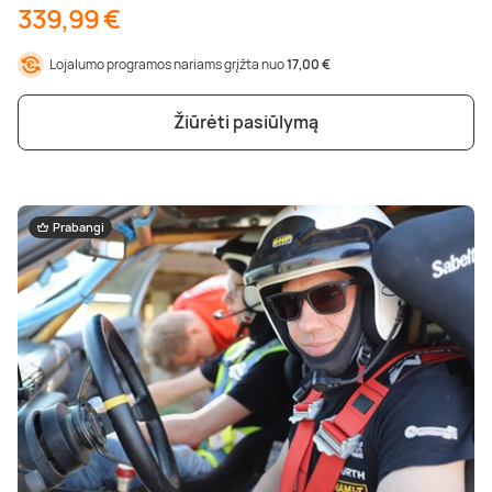
339,99 €
Lojalumo programos nariams grįžta nuo
17,00 €
Žiūrėti pasiūlymą
Prabangi