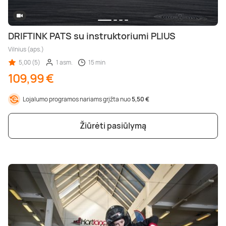
DRIFTINK PATS su instruktoriumi PLIUS
Vilnius (aps.)
5,00 (5)
1 asm.
15 min
109,99 €
Lojalumo programos nariams grįžta nuo
5,50 €
Žiūrėti pasiūlymą