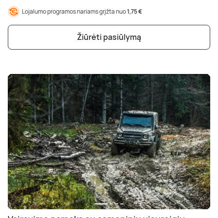
Lojalumo programos nariams grįžta nuo
1,75 €
Žiūrėti pasiūlymą