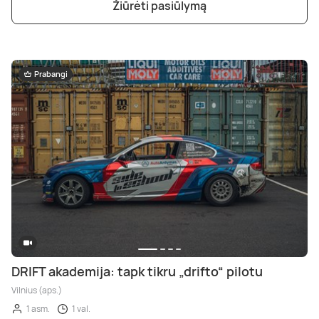
Žiūrėti pasiūlymą
Prabangi
DRIFT akademija: tapk tikru „drifto“ pilotu
Vilnius (aps.)
1 asm.
1 val.