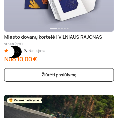
Miesto dovanų kortelė | VILNIAUS RAJONAS
Vilnius (aps.)
5,00 (1)
Neribojama
Nuo 10,00 €
Žiūrėti pasiūlymą