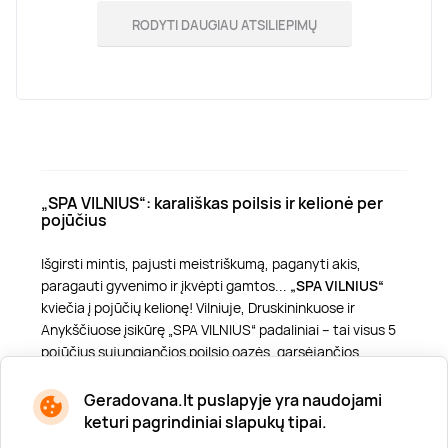
RODYTI DAUGIAU ATSILIEPIMŲ
„SPA VILNIUS“: karališkas poilsis ir kelionė per
pojūčius
Išgirsti mintis, pajusti meistriškumą, paganyti akis,
paragauti gyvenimo ir įkvėpti gamtos...
„SPA VILNIUS“
kviečia į pojūčių kelionę! Vilniuje, Druskininkuose ir
Anykščiuose įsikūrę „SPA VILNIUS“ padaliniai – tai visus 5
pojūčius sujungiančios poilsio oazės, garsėjančios
autorinėmis procedūromis ir išskirtiniu dėmesiu
kiekvienam atvykusiajam. Čia kiekvienas svečias –
Geradovana.lt puslapyje yra naudojami
„Poilsenybė“, kuriai garantuojamas karališkas poilsis!
keturi pagrindiniai slapukų tipai.