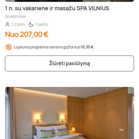
1 n. su vakariene ir masažu SPA VILNIUS
Druskininkai
1-2 asm.
1 naktis
Nuo 207,00 €
Lojalumo programos nariams grįžta nuo
10,35 €
Žiūrėti pasiūlymą