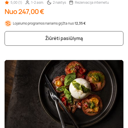
5,00 (1)
1-2 asm.
2 naktys
Rezervacija internetu
Nuo 247,00 €
Lojalumo programos nariams grįžta nuo
12,35 €
Žiūrėti pasiūlymą