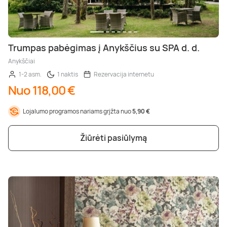
Trumpas pabėgimas į Anykščius su SPA d. d.
Anykščiai
1-2 asm.
1 naktis
Rezervacija internetu
Nuo 118,00 €
Lojalumo programos nariams grįžta nuo
5,90 €
Žiūrėti pasiūlymą