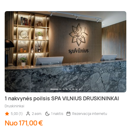
1 nakvynės poilsis SPA VILNIUS DRUSKININKAI
Druskininkai
5,00 (1)
2 asm.
1 naktis
Rezervacija internetu
Nuo 171,00 €