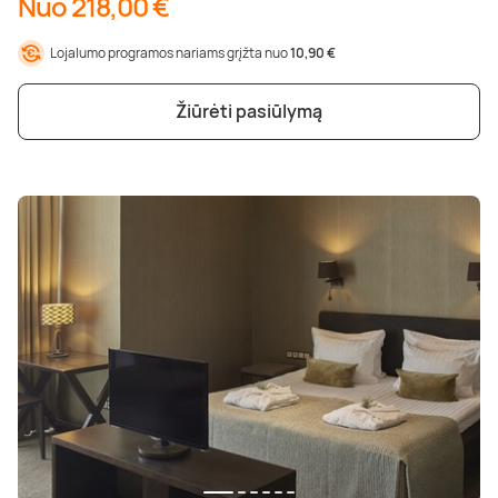
Nuo 218,00 €
Lojalumo programos nariams grįžta nuo
10,90 €
Žiūrėti pasiūlymą