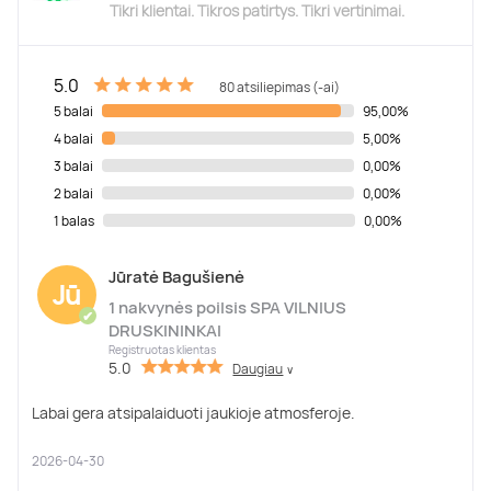
Tikri klientai. Tikros patirtys. Tikri vertinimai.
5.0
80 atsiliepimas (-ai)
5 balai
95,00%
4 balai
5,00%
3 balai
0,00%
2 balai
0,00%
1 balas
0,00%
Jūratė Bagušienė
Jū
1 nakvynės poilsis SPA VILNIUS
✔
DRUSKININKAI
Registruotas klientas
5.0
Daugiau
∨
Labai gera atsipalaiduoti jaukioje atmosferoje.
2026-04-30