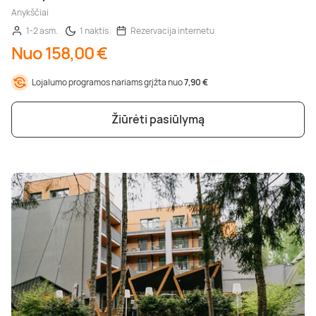
Anykščiai
1-2 asm.
1 naktis
Rezervacija internetu
Nuo 158,00 €
Lojalumo programos nariams grįžta nuo
7,90 €
Žiūrėti pasiūlymą