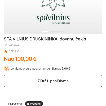
SPA VILNIUS DRUSKININKAI dovanų čekis
Druskininkai
4,90 (34)
Nuo 100,00 €
Lojalumo programos nariams grįžta nuo
5,00 €
Žiūrėti pasiūlymą
Tik pas mus
Prabangi