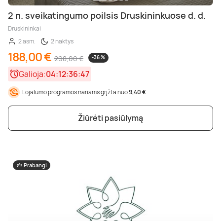
2 n. sveikatingumo poilsis Druskininkuose d. d.
Druskininkai
2 asm.
2 naktys
188,00 €
298,00 €
-36 %
Galioja:
04:12:36:45
Lojalumo programos nariams grįžta nuo
9,40 €
Žiūrėti pasiūlymą
Prabangi