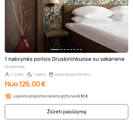
1 nakvynės poilsis Druskininkuose su vakariene
Druskininkai
1-2 asm.
1 naktis
Rezervacija internetu
Nuo 126,00 €
Lojalumo programos nariams grįžta nuo
6,30 €
Žiūrėti pasiūlymą