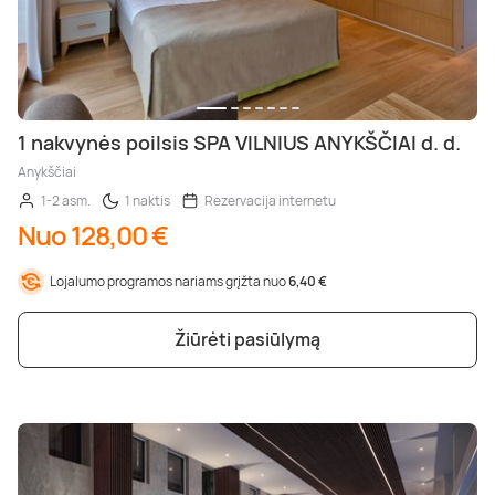
1 nakvynės poilsis SPA VILNIUS ANYKŠČIAI d. d.
Anykščiai
1-2 asm.
1 naktis
Rezervacija internetu
Nuo 128,00 €
Lojalumo programos nariams grįžta nuo
6,40 €
Žiūrėti pasiūlymą