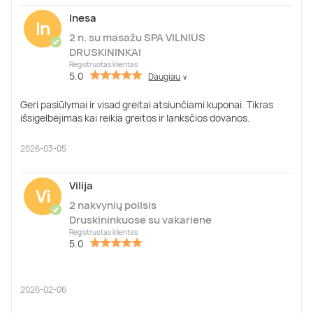
Inesa
In
2 n. su masažu SPA VILNIUS
✔
DRUSKININKAI
Registruotas klientas
5.0
Daugiau
∨
Geri pasiūlymai ir visad greitai atsiunčiami kuponai. Tikras
išsigelbėjimas kai reikia greitos ir lanksčios dovanos.
2026-03-05
Vilija
Vi
2 nakvynių poilsis
✔
Druskininkuose su vakariene
Registruotas klientas
5.0
2026-02-06