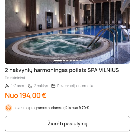
2 nakvynių harmoningas poilsis SPA VILNIUS
Druskininkai
1-2 asm.
2 naktys
Rezervacija internetu
Nuo 194,00 €
Lojalumo programos nariams grįžta nuo
9,70 €
Žiūrėti pasiūlymą