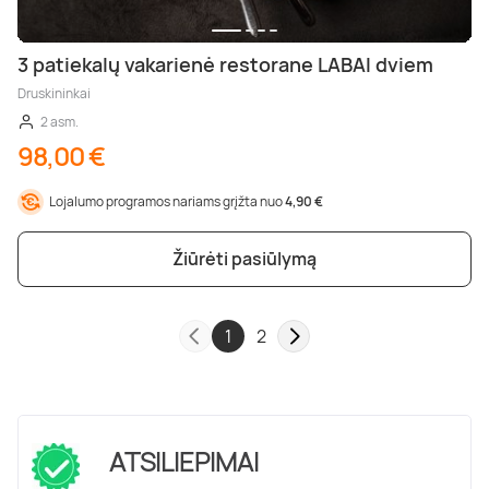
3 patiekalų vakarienė restorane LABAI dviem
Druskininkai
2 asm.
98,00 €
Lojalumo programos nariams grįžta nuo
4,90 €
Žiūrėti pasiūlymą
1
2
ATSILIEPIMAI