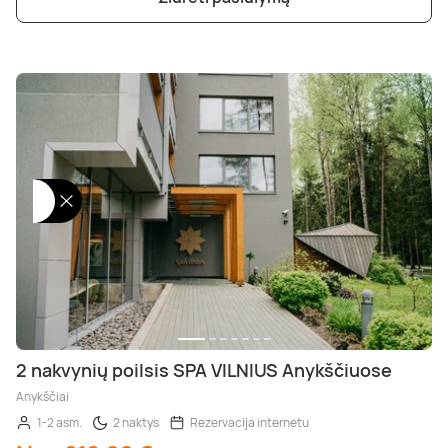
2 nakvynių poilsis SPA VILNIUS Anykščiuose
Anykščiai
1-2 asm.
2 naktys
Rezervacija internetu