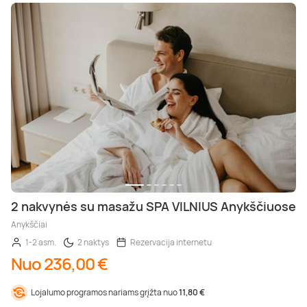
2 nakvynės su masažu SPA VILNIUS Anykščiuose
Anykščiai
1-2 asm.
2 naktys
Rezervacija internetu
Nuo 236,00 €
Lojalumo programos nariams grįžta nuo
11,80 €