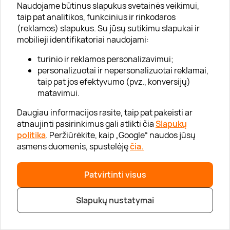
Naudojame būtinus slapukus svetainės veikimui,
taip pat analitikos, funkcinius ir rinkodaros
(reklamos) slapukus. Su jūsų sutikimu slapukai ir
„SPA VILNIUS“ dienos SPA Vilniuje
mobilieji identifikatoriai naudojami:
Vilniaus širdyje, Gedimino prospekte, įkurtas modernus
turinio ir reklamos personalizavimui;
dienos SPA centras – tai išskirtinio interjero, subtilios
personalizuotai ir nepersonalizuotai reklamai,
prabangos ir profesionalų atsidavimo darbui dermė. Čia
taip pat jos efektyvumo (pvz., konversijų)
atliekama
daug skirtingų kūno ir veido priežiūros
matavimui.
procedūrų moterims bei vyrams
:
Daugiau informacijos rasite, taip pat pakeisti ar
klasikiniai, sveikatą gerinantys, kūno linijas
atnaujinti pasirinkimus gali atlikti čia
Slapukų
formuojantys, ajurvediniai ir veido masažai,
politika
. Peržiūrėkite, kaip „Google“ naudos jūsų
atliekami pagal šimtametes Druskininkų
asmens duomenis, spustelėję
čia.
kurorto masažų technikas;
kūno priežiūros procedūros: šveitimai, kūno
Patvirtinti visus
įvyniojimai;
kūno puoselėjimo procedūros ant
marmurinio šildomo hamamo stalo;
Slapukų nustatymai
individuali turkiška pirtis;
veido priežiūros procedūros: jauninamosios,