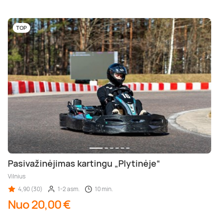
TOP
Pasivažinėjimas kartingu „Plytinėje“
Vilnius
4,90 (30)
1-2 asm.
10 min.
Nuo 20,00 €