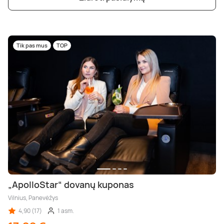
Tik pas mus
TOP
„ApolloStar“ dovanų kuponas
Vilnius, Panevėžys
4,90 (17)
1 asm.