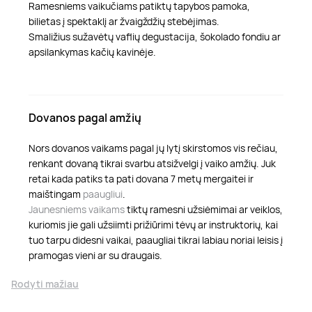
Ramesniems vaikučiams patiktų tapybos pamoka,
bilietas į spektaklį ar žvaigždžių stebėjimas.
Smaližius sužavėtų vaflių degustacija, šokolado fondiu ar
apsilankymas kačių kavinėje.
Dovanos pagal amžių
Nors dovanos vaikams pagal jų lytį skirstomos vis rečiau,
renkant dovaną tikrai svarbu atsižvelgi į vaiko amžių. Juk
retai kada patiks ta pati dovana 7 metų mergaitei ir
maištingam
paaugliui
.
Jaunesniems vaikams
tiktų ramesni užsiėmimai ar veiklos,
kuriomis jie gali užsiimti prižiūrimi tėvų ar instruktorių, kai
tuo tarpu didesni vaikai, paaugliai tikrai labiau noriai leisis į
pramogas vieni ar su draugais.
Rodyti mažiau