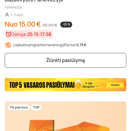
Panevėžys
1-2 asm.
Nuo 15,00 €
20,00 €
-25 %
Galioja:
25:15:17:57
Lojalumo programos nariams grįžta nuo
0,75 €
Žiūrėti pasiūlymą
Tik pas mus
TOP