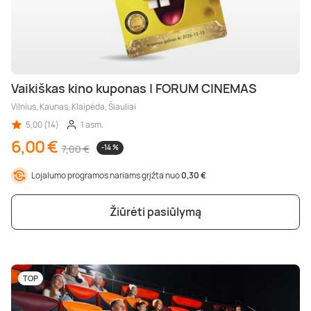
Vaikiškas kino kuponas | FORUM CINEMAS
Vilnius, Kaunas, Klaipėda, Šiauliai
5,00 (14)
1 asm.
6,00 €
7,00 €
-14 %
Lojalumo programos nariams grįžta nuo
0,30 €
Žiūrėti pasiūlymą
TOP