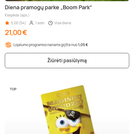
Diena pramogų parke „Boom Park“
Klaipėda (aps.)
5,00 (54)
1 asm.
Visa diena
21,00 €
Lojalumo programos nariams grįžta nuo
1,05 €
Žiūrėti pasiūlymą
TOP