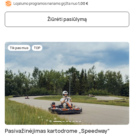
Lojalumo programos nariams grįžta nuo
1,00 €
Žiūrėti pasiūlymą
Tik pas mus
TOP
Pasivažinėjimas kartodrome „Speedway“