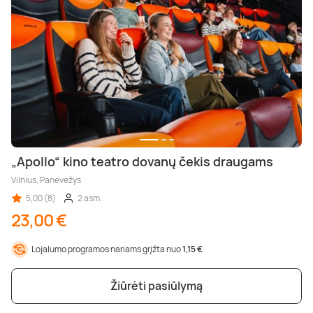
„Apollo“ kino teatro dovanų čekis draugams
Vilnius, Panevėžys
5,00 (8)
2 asm.
23,00 €
Lojalumo programos nariams grįžta nuo
1,15 €
Žiūrėti pasiūlymą