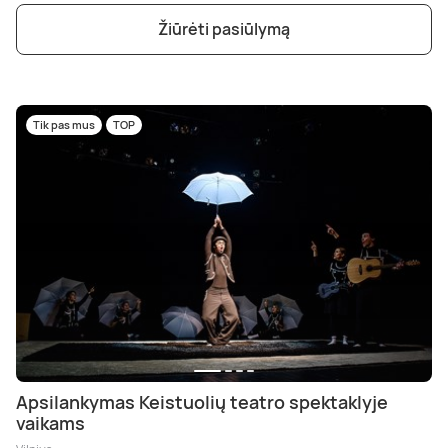
Žiūrėti pasiūlymą
Tik pas mus
TOP
Apsilankymas Keistuolių teatro spektaklyje
vaikams