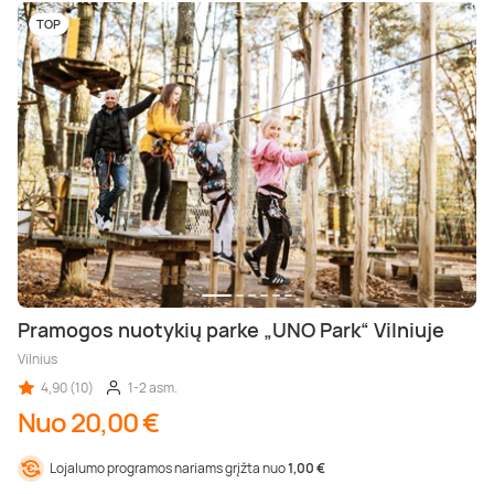
TOP
Pramogos nuotykių parke „UNO Park“ Vilniuje
Vilnius
4,90 (10)
1-2 asm.
Nuo 20,00 €
Lojalumo programos nariams grįžta nuo
1,00 €