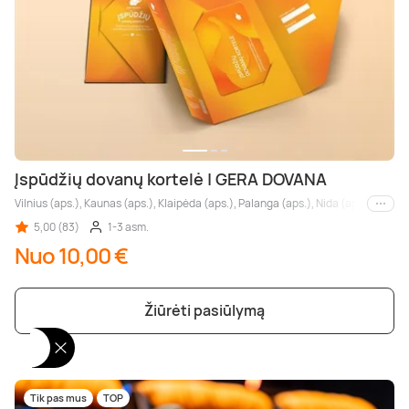
Įspūdžių dovanų kortelė | GERA DOVANA
Vilnius (aps.), Kaunas (aps.), Klaipėda (aps.), Palanga (aps.), Nida (aps.), Druskin
Kiti m
5,00 (83)
1-3 asm.
Nuo 10,00 €
Žiūrėti pasiūlymą
Tik pas mus
TOP