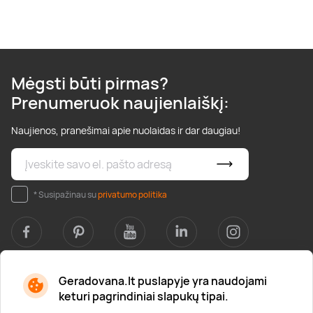
Mėgsti būti pirmas?
Prenumeruok naujienlaiškį:
Naujienos, pranešimai apie nuolaidas ir dar daugiau!
* Susipažinau su
privatumo politika
Geradovana.lt puslapyje yra naudojami
Apie mus
keturi pagrindiniai slapukų tipai.