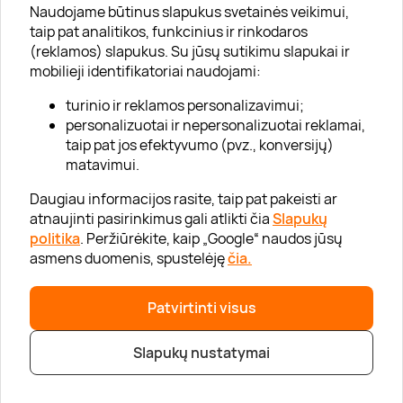
Apie „Gera Dovana“
Naudojame būtinus slapukus svetainės veikimui,
taip pat analitikos, funkcinius ir rinkodaros
Lojalumo klubas
(reklamos) slapukus. Su jūsų sutikimu slapukai ir
Karjera
mobilieji identifikatoriai naudojami:
Visi partneriai
turinio ir reklamos personalizavimui;
personalizuotai ir nepersonalizuotai reklamai,
Kontaktai
taip pat jos efektyvumo (pvz., konversijų)
Tinklaraštis
matavimui.
Daugiau informacijos rasite, taip pat pakeisti ar
atnaujinti pasirinkimus gali atlikti čia
Slapukų
Informacija
politika
. Peržiūrėkite, kaip „Google“ naudos jūsų
asmens duomenis, spustelėję
čia.
„GERA DOVANA“ GRUPĖ
Patvirtinti visus
|
|
2026 © UAB „Gera dovana“
info@geradovana.lt
05 205 2099
Slapukų nustatymai
Privatumo politika
|
Svetainės medis