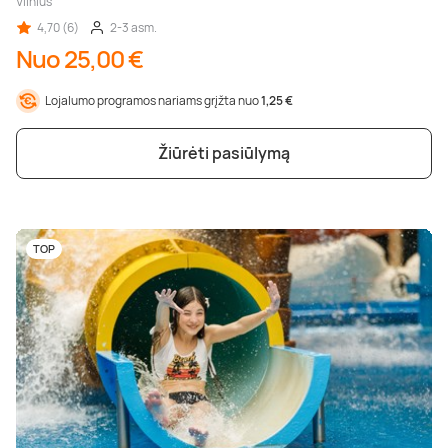
Vilnius
4,70 (6)
2-3 asm.
Nuo 25,00 €
Lojalumo programos nariams grįžta nuo
1,25 €
Žiūrėti pasiūlymą
TOP