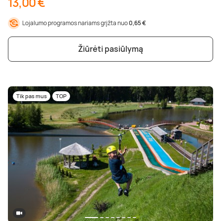
13,00 €
Lojalumo programos nariams grįžta nuo
0,65 €
Žiūrėti pasiūlymą
Tik pas mus
TOP