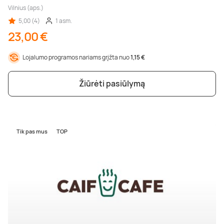
Vilnius (aps.)
5,00 (4)
1 asm.
23,00 €
Lojalumo programos nariams grįžta nuo
1,15 €
Žiūrėti pasiūlymą
Tik pas mus
TOP