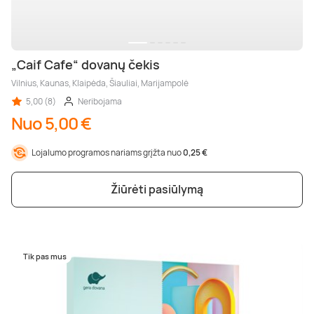
„Caif Cafe“ dovanų čekis
Vilnius, Kaunas, Klaipėda, Šiauliai, Marijampolė
5,00 (8)
Neribojama
Nuo 5,00 €
Lojalumo programos nariams grįžta nuo
0,25 €
Žiūrėti pasiūlymą
Tik pas mus