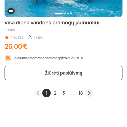
Visa diena vandens pramogų jaunuoliui
Vilnius
4,90 (23)
1 asm.
26,00 €
Lojalumo programos nariams grįžta nuo
1,30 €
Žiūrėti pasiūlymą
1
2
3
...
18