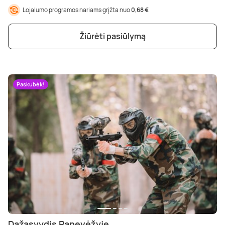
Poilsis dvaruose ir pilyse
Masažų kompleksai
Kitos vandens pramogos
Lojalumo programos nariams grįžta nuo
0,68 €
Žiūrėti pasiūlymą
Paskubėk!
Dažasvydis Panevėžyje