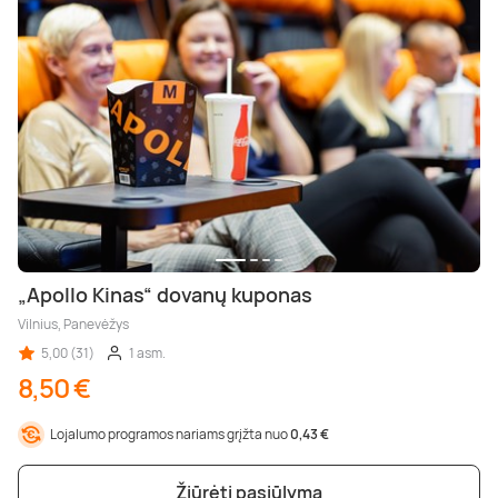
„Apollo Kinas“ dovanų kuponas
Vilnius, Panevėžys
5,00 (31)
1 asm.
8,50 €
Lojalumo programos nariams grįžta nuo
0,43 €
Žiūrėti pasiūlymą