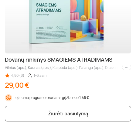
Dovanų rinkinys SMAGIEMS ATRADIMAMS
Vilnius (aps.), Kaunas (aps.), Klaipėda (aps.), Palanga (aps.), Druskininkai, Biršt
Kiti m
4,90 (8)
1-3 asm.
29,00 €
Lojalumo programos nariams grįžta nuo
1,45 €
Žiūrėti pasiūlymą