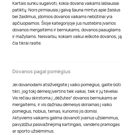
Kartais sunku sugalvoti, kokia dovana vaikams labiausiai
patiktų. Nors pirmiausia į galvą šauna mintys apie žaislus
bei žaidimus, įdomios dovanos vaikams nebūtinai yra
apčiuopiamos. Šioje kategorijoje jus nustebins įvairios
dovanos mergaitėms ir berniukams, dovanos paaugliams
ir mažyliams. Nesvarbu, kokiam vaikui ieškote dovanos, ją
čia tikrai rasite.
Dovanos pagal pomėgius
Jei dovanodami atsižvelgsite į vaiko pomėgius, galite būti
tikri, jog tokį dėmesį įvertins tiek vaikai, tiek ir jų tėveliai.
Vis rečiau skirstoma į „dėžutes“ dovanos berniukams ar
mergaitėms, ir vis dažniau dėmesys skiriamas į vaiko
pomėgius, hobius, temas, kuriomis jis domisi.
Aktyviems vaikams galima dovanoti įvairius užsiėmimus,
pavyzdžiui pasivažinėjimą kartingais, vandens pramogas
ar sporto užsiėmimus.