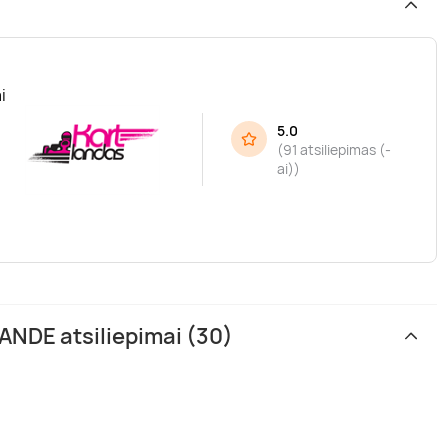
i
5.0
(
91 atsiliepimas (-
ai)
)
ANDE atsiliepimai (30)