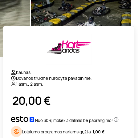
Kaunas
Dovanos trukmė nurodyta pavadinime.
1 asm., 2 asm.
20,00
€
Nuo 30 €, mokėk 3 dalimis be pabrangimo!
Lojalumo programos nariams grįžta
1,00 €