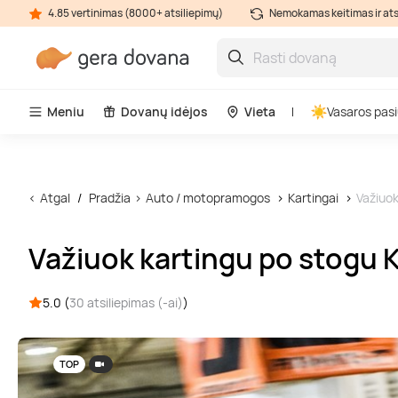
4.85 vertinimas (8000+ atsiliepimų)
Nemokamas keitimas ir at
Meniu
Dovanų idėjos
Vieta
Vasaros pasi
Atgal
Pradžia
Auto / motopramogos
Kartingai
Važiuo
Važiuok kartingu po stog
5.0 (
30 atsiliepimas (-ai)
)
TOP