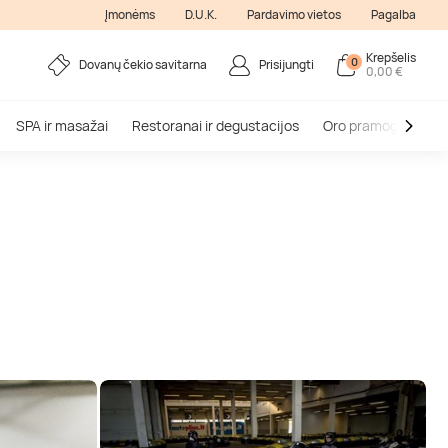
Įmonėms
D.U.K.
Pardavimo vietos
Pagalba
Krepšelis
0
Dovanų čekio savitarna
Prisijungti
0,00 €
SPA ir masažai
Restoranai ir degustacijos
Oro pramogos
V