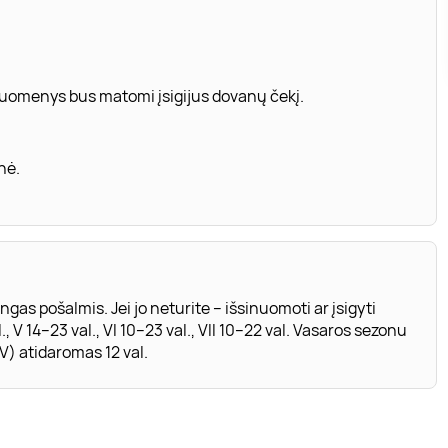
 duomenys bus matomi įsigijus dovanų čekį.
nė.
as pošalmis. Jei jo neturite – išsinuomoti ar įsigyti
, V 14–23 val., VI 10–23 val., VII 10–22 val. Vasaros sezonu
) atidaromas 12 val.