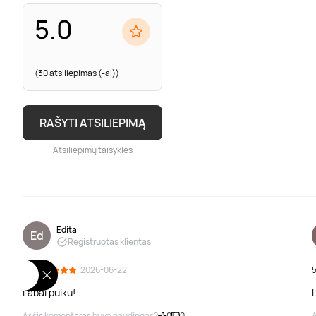
5.0
(30 atsiliepimas (-ai))
RAŠYTI ATSILIEPIMĄ
Atsiliepimų taisyklės
Edita
Ed
Registruotas klientas
5.0
· 2026-06-22
5
Labai puiku!
Ar šis komentaras buvo naudingas?
0
0
A