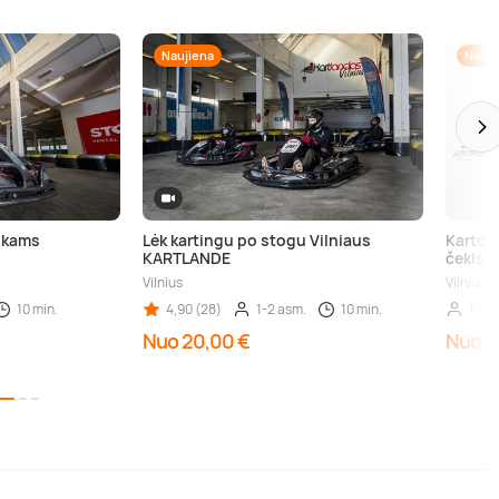
Naujiena
Nauji
ikams
Lėk kartingu po stogu Vilniaus
Kartod
KARTLANDE
čekis
Vilnius
Vilnius,
10 min.
4,90 (28)
1-2 asm.
10 min.
1-2 
Nuo 20,00 €
Nuo 2