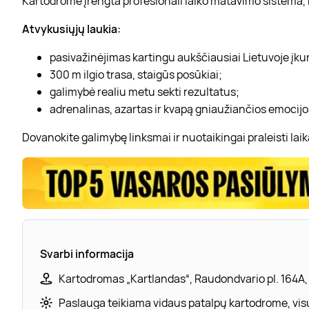
Kartodrome įrengta profesionali laiko matavimo sistema, re
Atvykusiųjų laukia:
pasivažinėjimas kartingu aukščiausiai Lietuvoje įk
300 m ilgio trasa, staigūs posūkiai;
galimybė realiu metu sekti rezultatus;
adrenalinas, azartas ir kvapą gniaužiančios emocijo
Dovanokite galimybę linksmai ir nuotaikingai praleisti laik
Svarbi informacija
Kartodromas „Kartlandas“, Raudondvario pl. 164A
Paslauga teikiama vidaus patalpų kartodrome, visu