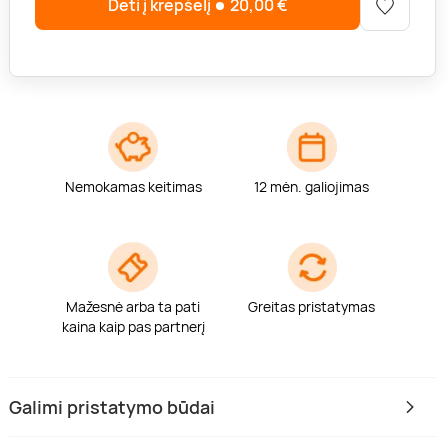
Dėti į krepšelį
20,00
€
Nemokamas keitimas
12 mėn. galiojimas
Mažesnė arba ta pati
Greitas pristatymas
kaina kaip pas partnerį
Galimi pristatymo būdai