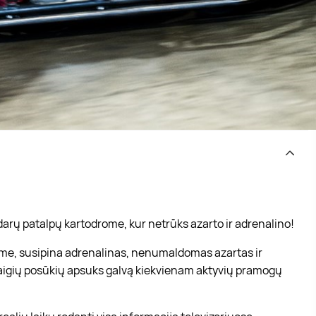
arų patalpų kartodrome, kur netrūks azarto ir adrenalino!
ome, susipina adrenalinas, nenumaldomas azartas ir
taigių posūkių apsuks galvą kiekvienam aktyvių pramogų