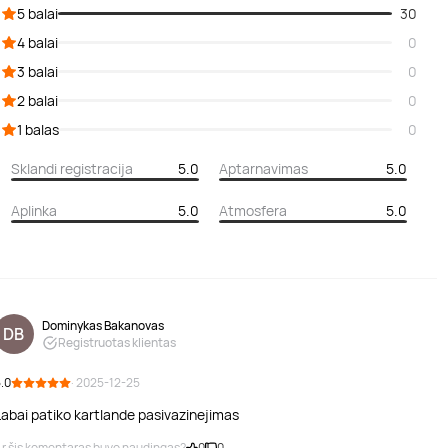
5 balai
30
4 balai
0
3 balai
0
2 balai
0
1 balas
0
Sklandi registracija
5.0
Aptarnavimas
5.0
Aplinka
5.0
Atmosfera
5.0
Dominykas Bakanovas
DB
Registruotas klientas
.0
· 2025-12-25
Labai patiko kartlande pasivazinejimas
r šis komentaras buvo naudingas?
0
0