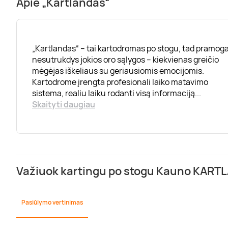
Apie „Kartlandas“
„Kartlandas“ – tai kartodromas po stogu, tad pramoga
nesutrukdys jokios oro sąlygos – kiekvienas greičio
mėgėjas iškeliaus su geriausiomis emocijomis.
Kartodrome įrengta profesionali laiko matavimo
sistema, realiu laiku rodanti visą informaciją
...
Skaityti daugiau
Važiuok kartingu po stogu Kauno KARTL
Pasiūlymo vertinimas