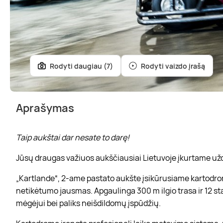
Rodyti daugiau (7)
Rodyti vaizdo įrašą
Aprašymas
Taip aukštai dar nesate to darę!
Jūsų draugas važiuos aukščiausiai Lietuvoje įkurtame užd
„Kartlande“, 2-ame pastato aukšte įsikūrusiame kartodr
netikėtumo jausmas. Apgaulinga 300 m ilgio trasa ir 12 s
mėgėjui bei paliks neišdildomų įspūdžių.