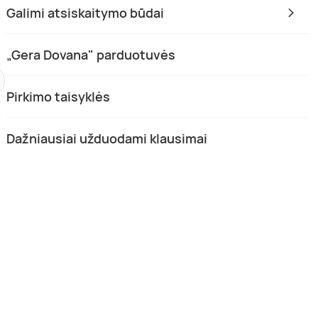
Galimi atsiskaitymo būdai
ena
„Gera Dovana" parduotuvės
Pirkimo taisyklės
Dažniausiai užduodami klausimai
romo „Kartlandas“ dovanų
Kartingų pradžiamokslis 4–7 m. v
Vilnius, Kaunas
 Kaunas
5,00 (10)
1 asm.
asm.
Nuo 25,00 €
0,00 €