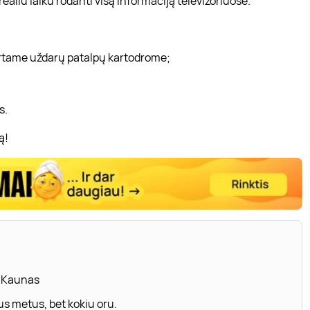
aliu laiku rodanti visą informaciją televizoriuose.
urtame uždarų patalpų kartodrome;
s.
ą!
, Kaunas
s metus, bet kokiu oru.