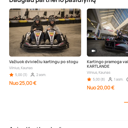
Važiuok dviviečiu kartingu po stogu
Kartingo pramoga va
KARTLANDE
Vilnius, Kaunas
Vilnius, Kaunas
5,00 (3)
2 asm.
5,00 (8)
1 asm.
Nuo 25,00 €
Nuo 20,00 €