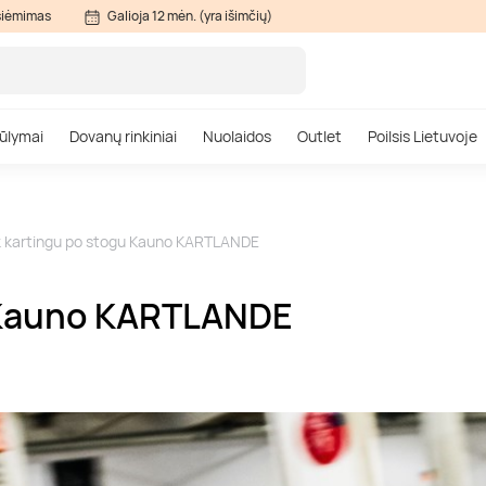
siėmimas
Galioja 12 mėn. (yra išimčių)
ūlymai
Dovanų rinkiniai
Nuolaidos
Outlet
Poilsis Lietuvoje
k kartingu po stogu Kauno KARTLANDE
u Kauno KARTLANDE