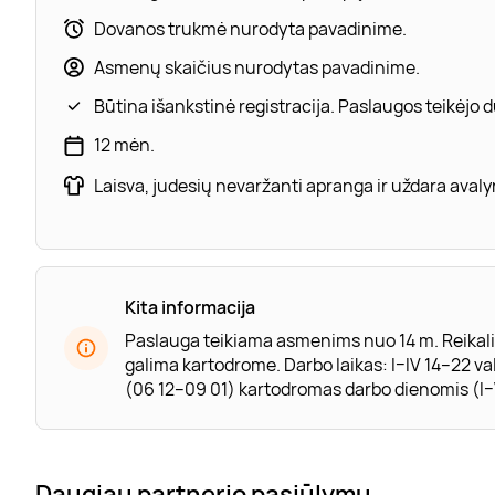
Dovanos trukmė nurodyta pavadinime.
Asmenų skaičius nurodytas pavadinime.
Būtina išankstinė registracija. Paslaugos teikėjo
12 mėn.
Laisva, judesių nevaržanti apranga ir uždara avaly
Kita informacija
Paslauga teikiama asmenims nuo 14 m. Reikaling
galima kartodrome. Darbo laikas: I–IV 14–22 val.
(06 12–09 01) kartodromas darbo dienomis (I–V
Daugiau partnerio pasiūlymų