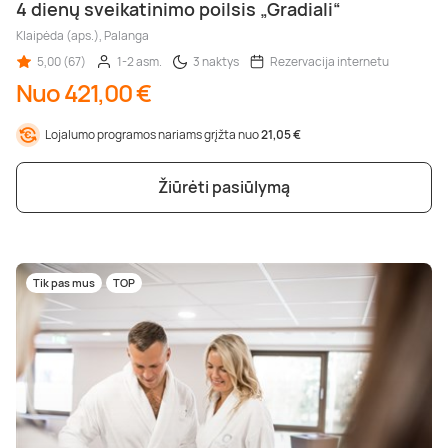
4 dienų sveikatinimo poilsis „Gradiali“
Klaipėda (aps.), Palanga
5,00 (67)
1-2 asm.
3 naktys
Rezervacija internetu
Nuo 421,00 €
Lojalumo programos nariams grįžta nuo
21,05 €
Žiūrėti pasiūlymą
Tik pas mus
TOP