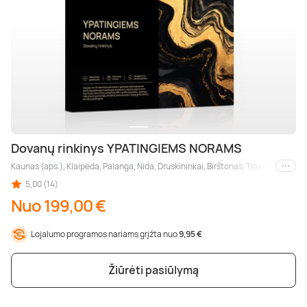
Dovanų rinkinys YPATINGIEMS NORAMS
Kaunas (aps.), Klaipėda, Palanga, Nida, Druskininkai, Birštonas, Trakai (aps.), Šia
Kiti m
5,00 (14)
Nuo 199,00 €
Lojalumo programos nariams grįžta nuo
9,95 €
Žiūrėti pasiūlymą