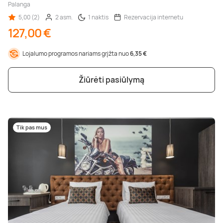
Palanga
5,00 (2)
2 asm.
1 naktis
Rezervacija internetu
127,00 €
Lojalumo programos nariams grįžta nuo
6,35 €
Žiūrėti pasiūlymą
Tik pas mus