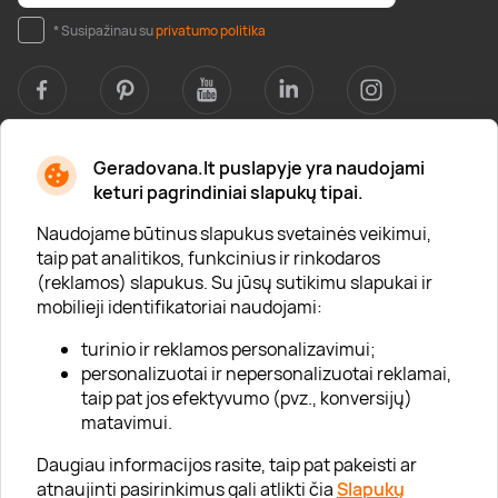
* Susipažinau su
privatumo politika
Geradovana.lt puslapyje yra naudojami
Apie mus
keturi pagrindiniai slapukų tipai.
Apie „Gera Dovana“
Naudojame būtinus slapukus svetainės veikimui,
taip pat analitikos, funkcinius ir rinkodaros
Lojalumo klubas
(reklamos) slapukus. Su jūsų sutikimu slapukai ir
Karjera
mobilieji identifikatoriai naudojami:
Visi partneriai
turinio ir reklamos personalizavimui;
personalizuotai ir nepersonalizuotai reklamai,
Kontaktai
taip pat jos efektyvumo (pvz., konversijų)
Tinklaraštis
matavimui.
Daugiau informacijos rasite, taip pat pakeisti ar
atnaujinti pasirinkimus gali atlikti čia
Slapukų
Informacija