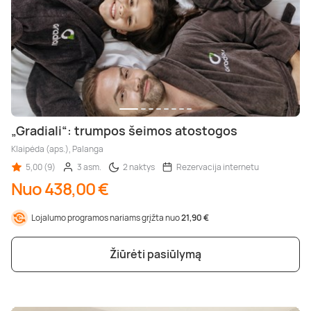
„Gradiali“: trumpos šeimos atostogos
Klaipėda (aps.), Palanga
5,00 (9)
3 asm.
2 naktys
Rezervacija internetu
Nuo 438,00 €
Lojalumo programos nariams grįžta nuo
21,90 €
Žiūrėti pasiūlymą