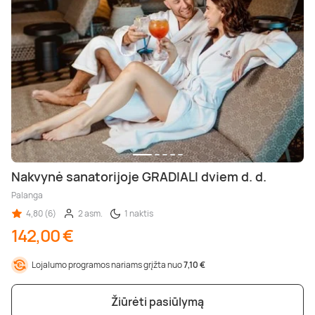
Poilsis dvaruose ir pilyse
Masažų kompleksai
Kitos vandens pramogos
Nakvynė sanatorijoje GRADIALI dviem d. d.
Palanga
4,80 (6)
2 asm.
1 naktis
142,00 €
Lojalumo programos nariams grįžta nuo
7,10 €
Žiūrėti pasiūlymą