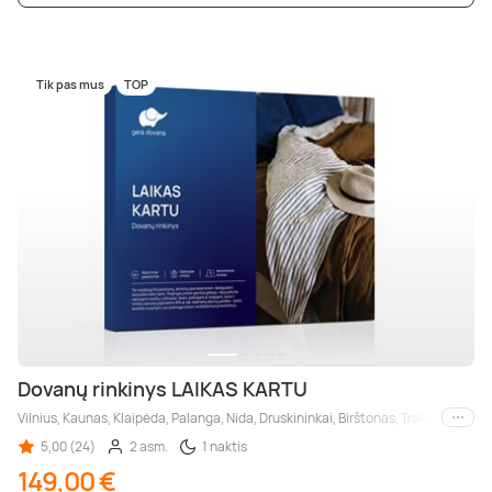
Tik pas mus
TOP
Dovanų rinkinys LAIKAS KARTU
Vilnius, Kaunas, Klaipėda, Palanga, Nida, Druskininkai, Birštonas, Trakai, Šiauliai
Kiti m
5,00 (24)
2 asm.
1 naktis
149,00 €