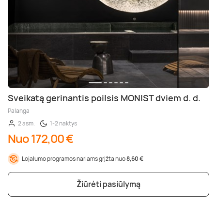
Sveikatą gerinantis poilsis MONIST dviem d. d.
Palanga
2 asm.
1-2 naktys
Nuo 172,00 €
Lojalumo programos nariams grįžta nuo
8,60 €
Žiūrėti pasiūlymą