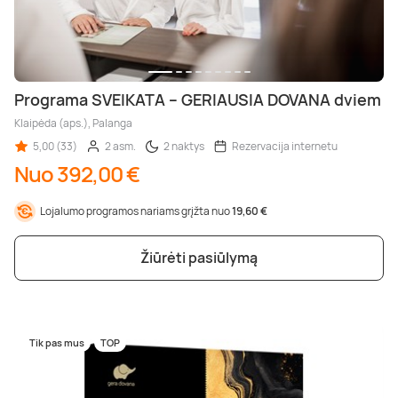
Programa SVEIKATA – GERIAUSIA DOVANA dviem
Klaipėda (aps.), Palanga
5,00 (33)
2 asm.
2 naktys
Rezervacija internetu
Nuo 392,00 €
Lojalumo programos nariams grįžta nuo
19,60 €
Žiūrėti pasiūlymą
Tik pas mus
TOP