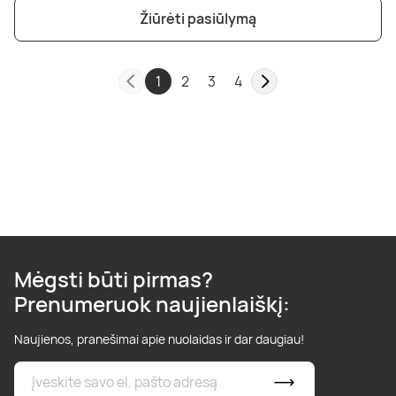
Žiūrėti pasiūlymą
1
2
3
4
Mėgsti būti pirmas?
Prenumeruok naujienlaiškį:
Naujienos, pranešimai apie nuolaidas ir dar daugiau!