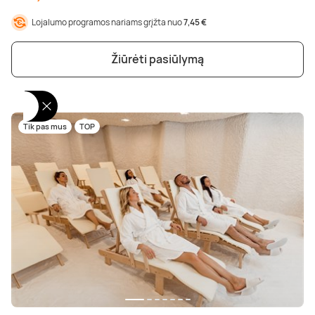
Lojalumo programos nariams grįžta nuo
7,45 €
Žiūrėti pasiūlymą
Tik pas mus
TOP