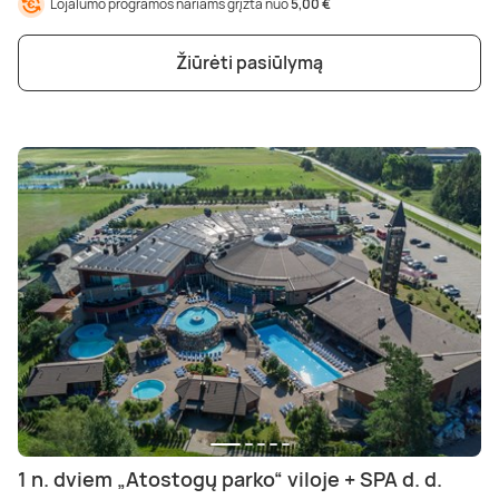
Lojalumo programos nariams grįžta nuo
5,00 €
Žiūrėti pasiūlymą
1 n. dviem „Atostogų parko“ viloje + SPA d. d.