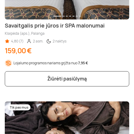
Savaitgalis prie jūros ir SPA malonumai
Klaipėda (aps.), Palanga
4,80 (7)
2 asm.
2 naktys
159,00 €
Lojalumo programos nariams grįžta nuo
7,95 €
Žiūrėti pasiūlymą
Tik pas mus