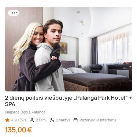
TOP
2 dienų poilsis viešbutyje „Palanga Park Hotel“ +
SPA
Klaipėda (aps.), Palanga
4,90 (37)
2 asm.
2 naktys
Rezervacija internetu
135,00 €