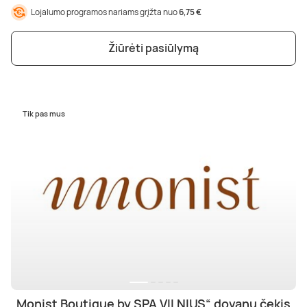
Lojalumo programos nariams grįžta nuo
6,75 €
Žiūrėti pasiūlymą
Tik pas mus
„Monist Boutique by SPA VILNIUS“ dovanų čekis