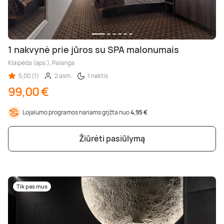
1 nakvynė prie jūros su SPA malonumais
Klaipėda (aps.), Palanga
5,00 (1)
2 asm.
1 naktis
99,00 €
Lojalumo programos nariams grįžta nuo
4,95 €
Žiūrėti pasiūlymą
Tik pas mus