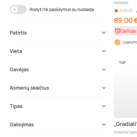
Klaipėda
Rodyti tik pasiūlymus su nuolaida
5,00 (1)
89,00 
Galioja
Patirtis
Lojalumo
Vieta
TOP
Gavėjas
Asmenų skaičius
Tipas
„Gradial
Galiojimas
Klaipėda (aps