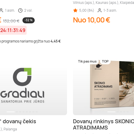
Vilnius (aps.), Kaunas (aps.), Klaipėda
1 asm.
2 val.
5,00 (84)
1-3 asm.
€
Nuo 10,00 €
132,00 €
-32 %
:
24:11:31:48
 programos nariams grįžta nuo
4,45 €
Tik pas mus
TOP
i“ dovanų čekis
Dovanų rinkinys SKONI
ATRADIMAMS
.), Palanga