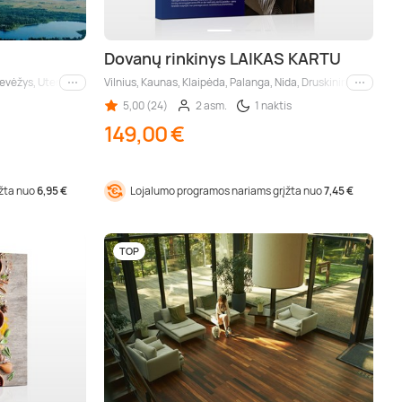
Dovanų rinkinys LAIKAS KARTU
nevėžys, Utena, Molėtai
Vilnius, Kaunas, Klaipėda, Palanga, Nida, Druskininkai, Birštona
Kiti miestai
Kiti mies
5,00 (24)
2 asm.
1 naktis
149,00 €
įžta nuo
6,95 €
Lojalumo programos nariams grįžta nuo
7,45 €
TOP