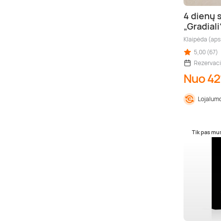
4 dienų 
„Gradiali
Klaipėda (aps
5,00 (67)
Rezervaci
Nuo 42
Lojalumo
Tik pas mu