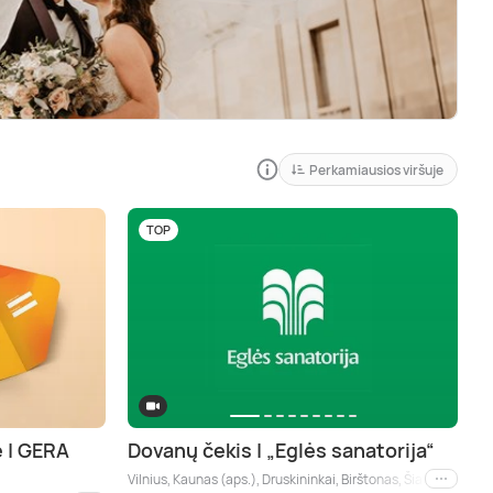
Perkamiausios viršuje
TOP
ė | GERA
Dovanų čekis | „Eglės sanatorija“
Vilnius, Kaunas (aps.), Druskininkai, Birštonas, Šiauliai, Pane
Kiti mies