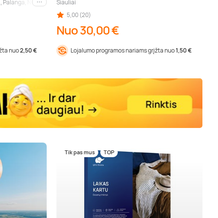
, Palanga, Nida, Druskininkai, Trakai, Šiauliai (aps.), Panevėžys (aps.), Anykščiai, Ma
Šiauliai
Kiti miestai
5,00 (20)
Nuo 30,00 €
įžta nuo
2,50 €
Lojalumo programos nariams grįžta nuo
1,50 €
Tik pas mus
TOP