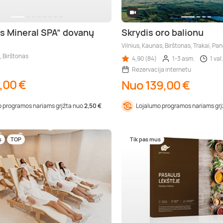
s Mineral SPA“ dovanų
Skrydis oro balionu
Vilnius, Kaunas, Birštonas, Trakai, Pa
, Birštonas
4,90 (84)
1-3 asm.
1 val.
Rezervacija internetu
,00 €
Nuo 139,00 €
 programos nariams grįžta nuo
2,50 €
Lojalumo programos nariams gr
s
TOP
Tik pas mus