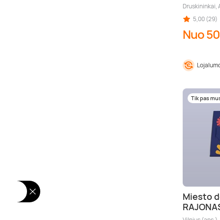
Druskininkai, 
5,00 (29)
Nuo 50
Lojalumo
Tik pas mu
Miesto d
RAJONA
Vilnius (aps.)