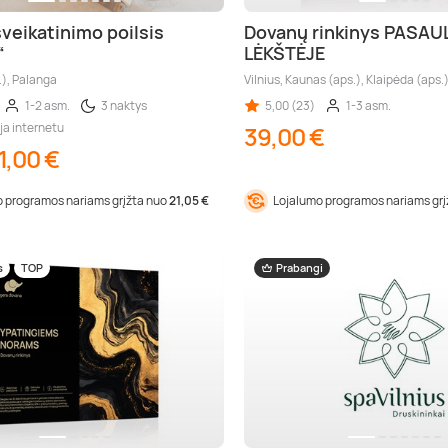
sveikatinimo poilsis
Dovanų rinkinys PASAU
“
LĖKŠTĖJE
.), Palanga
Vilnius, Kaunas (aps.), Klaipėda (aps.
1-2 asm.
3 naktys
5,00 (23)
1-3 asm.
ja internetu
39,00 €
1,00 €
 programos nariams grįžta nuo
21,05 €
Lojalumo programos nariams gr
s
TOP
Prabangi