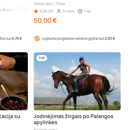
Vilnius (aps.), Trakai
i, Šiauliai, Panevėžys, Alytus
5,00 (18)
5+ asm.
1 val.
Kiti miestai
50,00 €
įžta nuo
0,75 €
Lojalumo programos nariams grįžta nuo
2,50 €
TOP
acija su
Jodinėjimas žirgais po Palangos
apylinkes
Klaipėda (aps.)