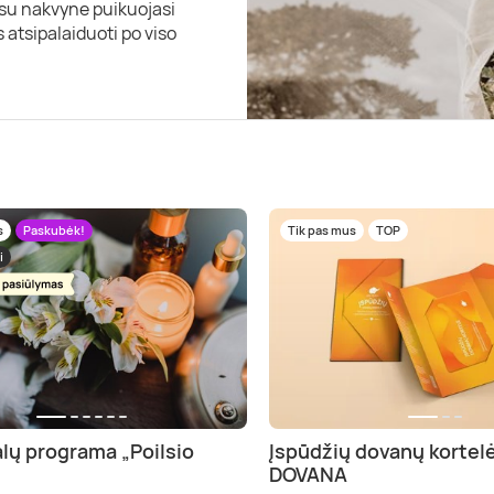
s su nakvyne puikuojasi
 atsipalaiduoti po viso
s
Paskubėk!
Tik pas mus
TOP
i
alų programa „Poilsio
Įspūdžių dovanų kortel
DOVANA