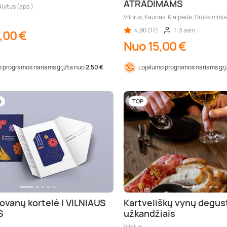
ATRADIMAMS
Alytus (aps.)
Vilnius, Kaunas, Klaipėda, Druskininka
4,90 (17)
1-3 asm.
,00 €
Nuo 15,00 €
 programos nariams grįžta nuo
2,50 €
Lojalumo programos nariams gr
s
TOP
ovanų kortelė | VILNIAUS
Kartveliškų vynų degust
S
užkandžiais
Vilnius