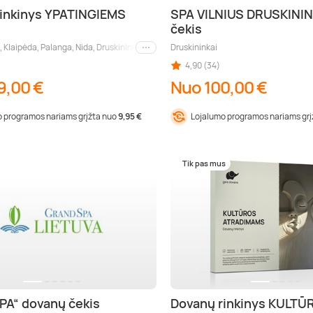
inkinys YPATINGIEMS
SPA VILNIUS DRUSKININ
S
čekis
 Klaipėda, Palanga, Nida, Druskininkai, Birštonas, Trakai (aps.), Šiauliai, Panevėžys, 
Druskininkai
Kiti miestai
4,90 (34)
9,00 €
Nuo 100,00 €
 programos nariams grįžta nuo
9,95 €
Lojalumo programos nariams gr
Tik pas mus
PA“ dovanų čekis
Dovanų rinkinys KULTŪ