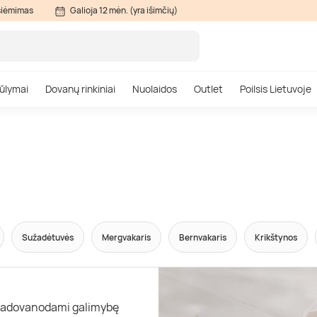
siėmimas
Galioja 12 mėn. (yra išimčių)
ūlymai
Dovanų rinkiniai
Nuolaidos
Outlet
Poilsis Lietuvoje
Sužadėtuvės
Mergvakaris
Bernvakaris
Krikštynos
 padovanodami galimybę