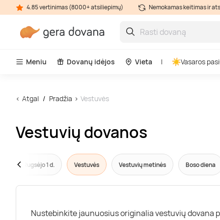
4.85 vertinimas (8000+ atsiliepimų)
Nemokamas keitimas ir at
Meniu
Dovanų idėjos
Vieta
Vasaros pasi
Atgal
Pradžia
Vestuvės
Vestuvių dovanos
is
Rugsėjo 1 d.
Vestuvės
Vestuvių metinės
Boso diena
Nustebinkite jaunuosius originalia vestuvių dovana