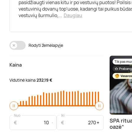
pasidžiaugti vienas kitu ir po vestuvių puotos! Poilsi
vestuvinių dovanų top‘uose, kadangi tai puikus būdas
vestuvių šurmulio,
...
Daugiau
Rodyti žemėlapyje
Tik pas mu
Kaina
Prabang
Vidutinė kaina
232,19 €
Nuo
Iki
SPA ritu
€
€
oazė“