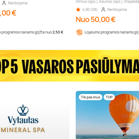
Vilnius (aps.), Kaunas (aps.), Klaipėda
Neribojama
4,90 (58)
Neribojama
,00 €
Nuo 50,00 €
 programos nariams grįžta nuo
2,50 €
Lojalumo programos nariams gr
Tik pas mus
TOP