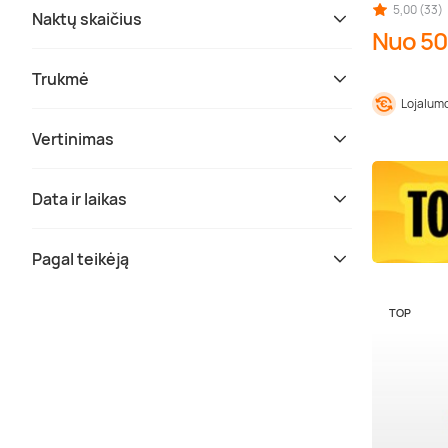
5,00 (33)
Naktų skaičius
Nuo 50
Trukmė
Lojalumo
Vertinimas
Data ir laikas
Pagal teikėją
TOP