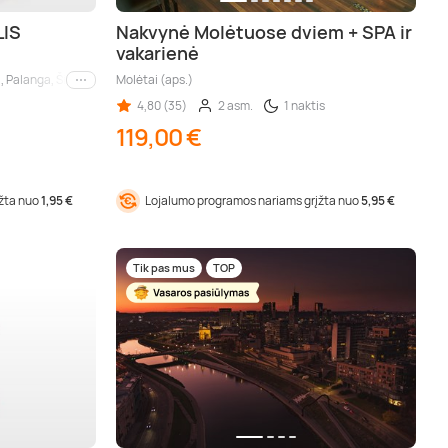
LIS
Nakvynė Molėtuose dviem + SPA ir
vakarienė
), Palanga, Šiauliai, Panevėžys, Marijampolė
Molėtai (aps.)
Kiti miestai
4,80 (35)
2 asm.
1 naktis
119,00 €
įžta nuo
1,95 €
Lojalumo programos nariams grįžta nuo
5,95 €
Tik pas mus
TOP