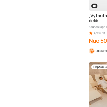
„Vytauta
čekis
Kaunas (aps.)
4,90 (71)
Nuo 50
Lojalumo
Tik pas mu