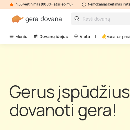
4.85 vertinimas (8000+ atsiliepimų)
Nemokamas keitimas ir at
Meniu
Dovanų idėjos
Vieta
Vasaros pasi
Gerus įspūdžius
dovanoti gera!