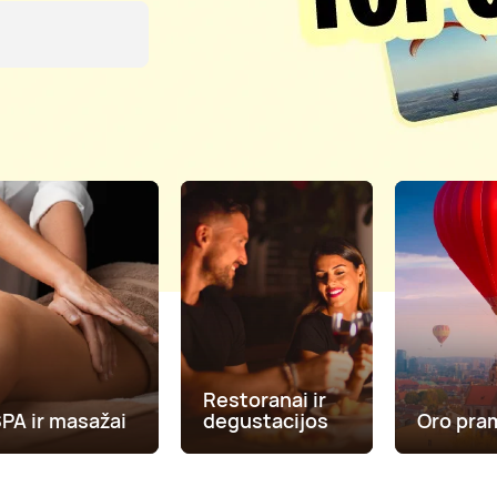
Restoranai ir
PA ir masažai
degustacijos
Oro pra