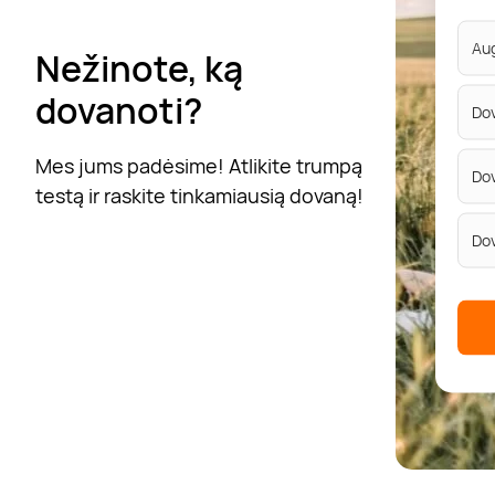
Aug
Nežinote, ką
dovanoti?
Do
Mes jums padėsime! Atlikite trumpą
Do
testą ir raskite tinkamiausią dovaną!
Do