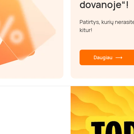
dovanoje“!
Patirtys, kurių nerasit
kitur!
Daugiau