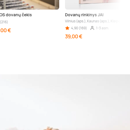
S dovanų čekis
Dovanų rinkinys JAI
Vilnius (aps.), Kaunas (aps.), Klaipėda, P
 (216)
4,90 (169)
1-3 asm.
,00 €
39,00 €