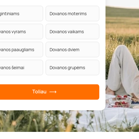
intiniams
Dovanos moterims
vanos vyrams
Dovanos vaikams
vanos paaugliams
Dovanos dviem
vanos šeimai
Dovanos grupėms
Toliau