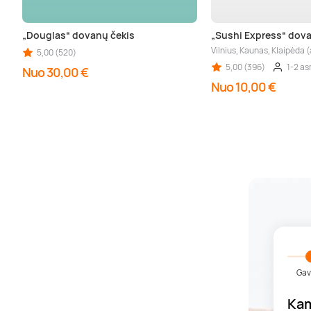
„Douglas“ dovanų čekis
„Sushi Express“ dova
Vilnius, Kaunas, Klaipėda (
5,00 (520)
5,00 (396)
1-2 as
Nuo 30,00 €
Nuo 10,00 €
Gav
Kam