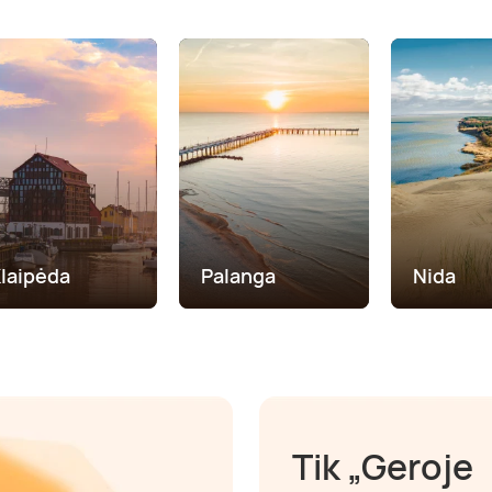
laipėda
Palanga
Nida
Tik „Geroje