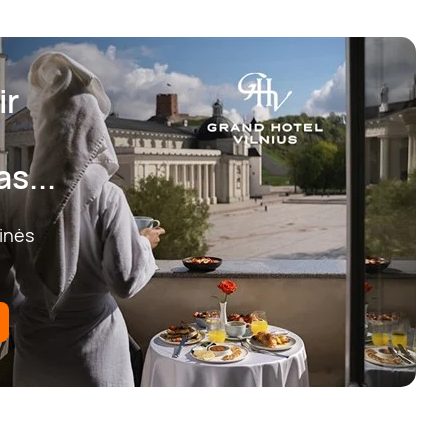
ir
s...
tinės