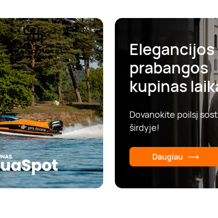
Elegancijos 
prabangos
kupinas laika
Dovanokite poilsį sos
širdyje!
Daugiau