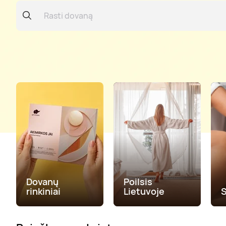
Dovanų
Poilsis
rinkiniai
Lietuvoje
S