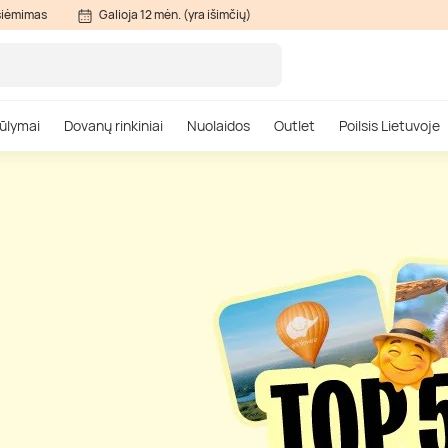
siėmimas
Galioja 12 mėn. (yra išimčių)
ūlymai
Dovanų rinkiniai
Nuolaidos
Outlet
Poilsis Lietuvoje