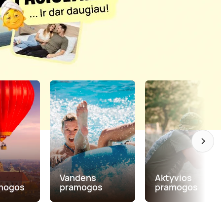
Vandens
Aktyvios
mogos
pramogos
pramogos