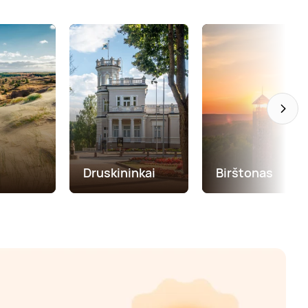
Druskininkai
Birštonas