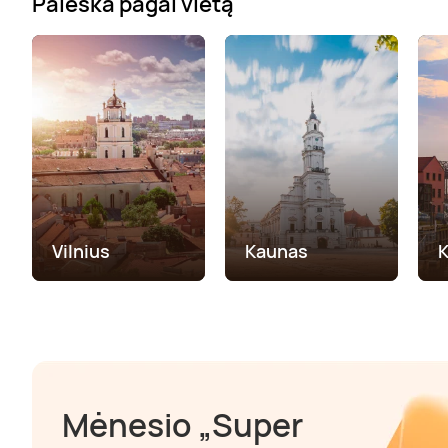
Paieška pagal vietą
Vilnius
Kaunas
K
Mėnesio „Super