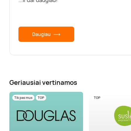
...Ir dar daugiau!
Daugiau
Geriausiai vertinamos
Tik pas mus
TOP
TOP