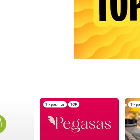
Tik pas mus
TOP
Tik p