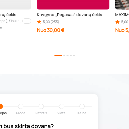
nų čekis
Knygyno „Pegasas“ dovanų čekis
MAXIMO
aps.), Šiauliai, Panevėžys
5,00 (233)
5,00
Kiti miestai
m.
Nuo 30,00 €
Nuo 5
ėjas
Proga
Patirtis
Vieta
Kaina
 bus skirta dovana?