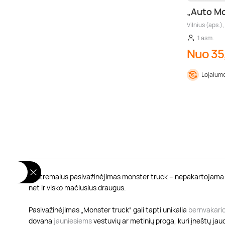
„Auto Mo
Vilnius (aps.),
1 asm.
Nuo 35
Lojalumo
Ekstremalus pasivažinėjimas monster truck – nepakartojam
net ir visko mačiusius draugus.
Pasivažinėjimas „
Monster truck“ gali tapti unikalia
bernvakari
dovana
jauniesiems
vestuvių ar metinių proga, kuri įneštų jau