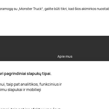
pramogą su „Monster Truck“, galite būti tikri, kad šios akimirkos nuost
Apie mus
Apie „Gera Dovana“
i pagrindiniai slapukų tipai.
Lojalumo klubas
, taip pat analitikos, funkcinius ir
Karjera
mu slapukai ir mobilieji
Visi partneriai
Kontaktai