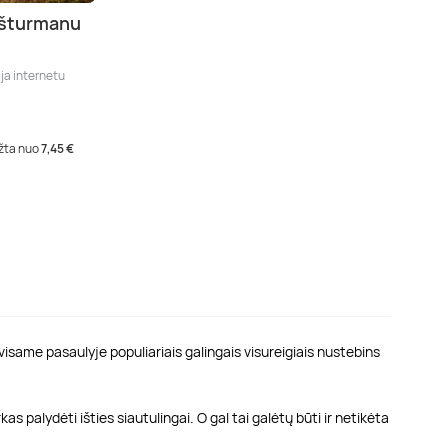
 šturmanu
ja internetu
įžta nuo
7,45 €
 visame pasaulyje populiariais galingais visureigiais nustebins
 palydėti išties siautulingai. O gal tai galėtų būti ir netikėta