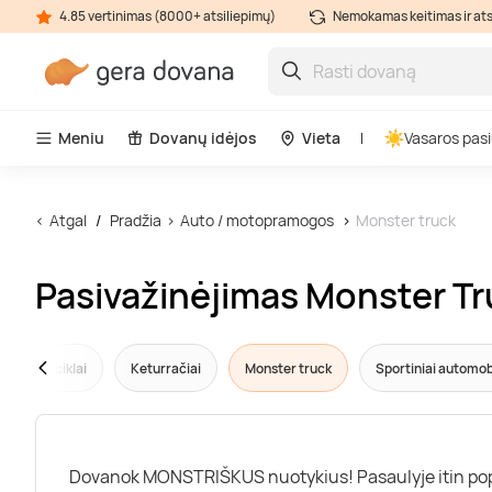
4.85 vertinimas (8000+ atsiliepimų)
Nemokamas keitimas ir at
Meniu
Dovanų idėjos
Vieta
Vasaros pasi
Atgal
Pradžia
Auto / motopramogos
Monster truck
Pasivažinėjimas Monster Tr
Motociklai
Keturračiai
Monster truck
Sportiniai automobi
Dovanok MONSTRIŠKUS nuotykius! Pasaulyje itin popu