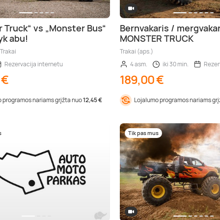
 Truck“ vs „Monster Bus“
Bernvakaris / mergvakar
yk abu!
MONSTER TRUCK
 Trakai
Trakai (aps.)
Rezervacija internetu
4 asm.
iki 30 min.
Rezer
 €
189,00 €
 programos nariams grįžta nuo
12,45 €
Lojalumo programos nariams gr
s
Tik pas mus