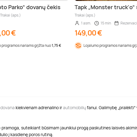
to Parko“ dovanų čekis
Tapk „Monster truck‘o“
 Trakai (aps.)
Trakai (aps.)
1 asm.
15 min
Rezervaci
,00 €
149,00 €
 programos nariams grįžta nuo
1,75 €
Lojalumo programos nariams gr
a
dovana
kiekvienam adrenalino ir
automobilių
fanui. Galimybę „pralėkti“
o
pramoga, suteikiant būsimam jaunikiui progą paskutines laisvės akimirkas
dulio į kasdienę poros rutiną.