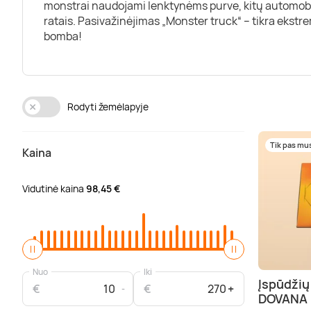
monstrai naudojami lenktynėms purve, kitų automobil
ratais. Pasivažinėjimas „Monster truck“ – tikra ekstre
bomba!
Rodyti žemėlapyje
Tik pas mu
Kaina
Vidutinė kaina
98,45 €
Nuo
Iki
Įspūdžių
€
€
DOVANA