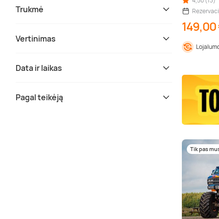
4,50 (13)
Trukmė
Rezervaci
149,00
Vertinimas
Lojalumo
Data ir laikas
Pagal teikėją
Tik pas mu