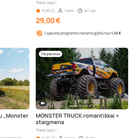
tonas (aps.), Trakai (aps.), Šiauliai (aps.), Kupiškis (aps.), Panevėžys (aps.), Biržai 
Trakai (aps.)
5,00 (1)
1 asm.
iki 1 val.
29,00 €
Lojalumo programos nariams grįžta nuo
1,45 €
Tik pas mus
tu „Monster
MONSTER TRUCK romantiškai +
staigmena
Trakai (aps.)