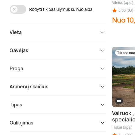
Vilnius (aps.)
Rodyti tik pasiūlymus su nuolaida
5,00 (83)
Nuo 10
Vieta
Gavėjas
Tik pas mu
Proga
Asmenų skaičius
Tipas
Vairuok 
specialio
Galiojimas
Trakai (aps.)