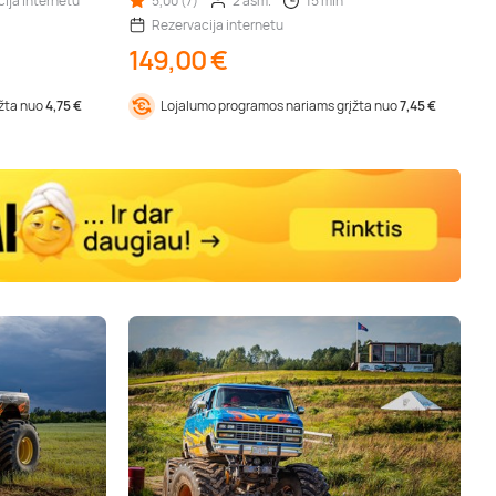
ija internetu
5,00 (7)
2 asm.
15 min
Rezervacija internetu
149,00 €
įžta nuo
4,75 €
Lojalumo programos nariams grįžta nuo
7,45 €