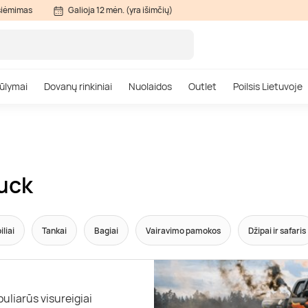
siėmimas
Galioja 12 mėn. (yra išimčių)
ūlymai
Dovanų rinkiniai
Nuolaidos
Outlet
Poilsis Lietuvoje
uck
liai
Tankai
Bagiai
Vairavimo pamokos
Džipai ir safaris
liarūs visureigiai