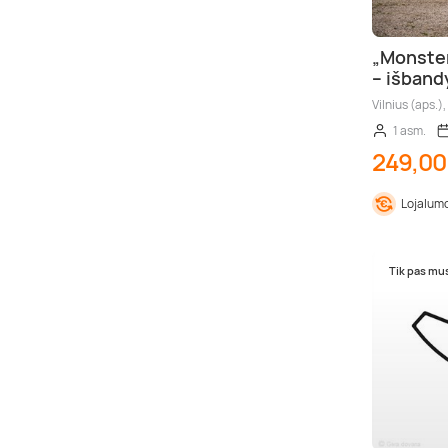
„Monster
– išband
Vilnius (aps.),
1 asm.
249,00
Lojalumo
Tik pas mu