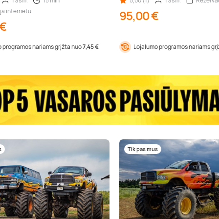
1 asm.
15 min
5,00 (1)
1 asm.
Rezervac
ja internetu
95,00 €
 €
 programos nariams grįžta nuo
7,45 €
Lojalumo programos nariams gr
s
Tik pas mus