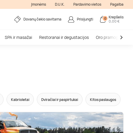
Įmonėms
D.U.K.
Pardavimo vietos
Pagalba
Krepšelis
0
Dovanų čekio savitarna
Prisijungti
0,00 €
SPA ir masažai
Restoranai ir degustacijos
Oro pramogos
V
Kabrioletai
Dviračiai ir paspirtukai
Kitos paslaugos