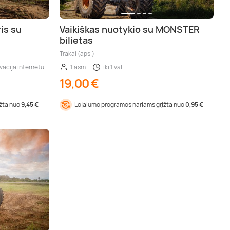
is su
Vaikiškas nuotykio su MONSTER
bilietas
Trakai (aps.)
vacija internetu
1 asm.
iki 1 val.
19,00 €
įžta nuo
9,45 €
Lojalumo programos nariams grįžta nuo
0,95 €