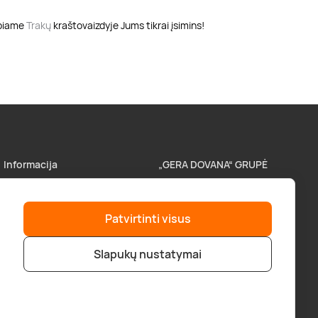
abiame
Trakų
kraštovaizdyje Jums tikrai įsimins!
Informacija
„GERA DOVANA“ GRUPĖ
Parduotuvės
superprezenty.pl
Patvirtinti visus
Pristatymas
lieliskadavana.lv
Slapukų nustatymai
Atsiskaitymo būdai
bookitnow.lt
D.U.K
Verslo klientams