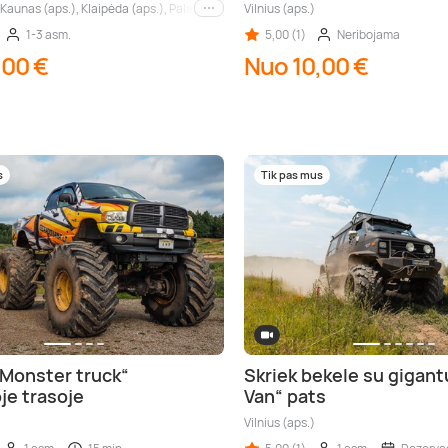
, Kaunas (aps.), Klaipėda (aps.), Palanga (aps.), Nida (aps.), Druskininkai (aps.), Birš
Vilnius (aps.)
Kiti miestai
1-3 asm.
5,00 (1)
Neribojama
,00 €
Nuo 10,00 €
s
Tik pas mus
„Monster truck“
Skriek bekele su gigan
je trasoje
Van“ pats
Vilnius (aps.)