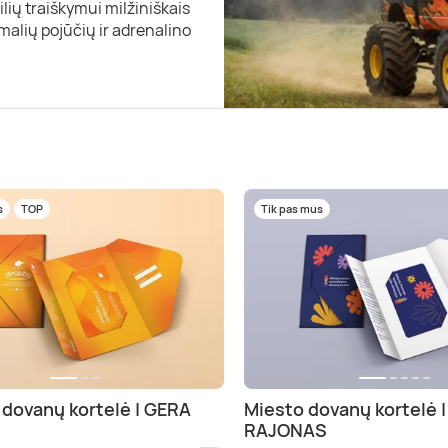
ių traiškymui milžiniškais
malių pojūčių ir adrenalino
s
TOP
Tik pas mus
 dovanų kortelė | GERA
Miesto dovanų kortelė 
RAJONAS