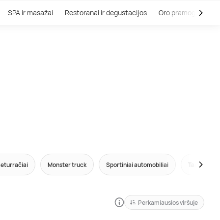
SPA ir masažai
Restoranai ir degustacijos
Oro pramogos
V
eturračiai
Monster truck
Sportiniai automobiliai
Tankai
Perkamiausios viršuje