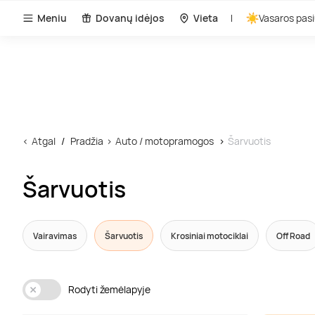
Meniu
Dovanų idėjos
Vieta
Vasaros pasi
Atgal
Pradžia
Auto / motopramogos
Šarvuotis
Šarvuotis
Vairavimas
Šarvuotis
Krosiniai motociklai
Off Road
Rodyti žemėlapyje