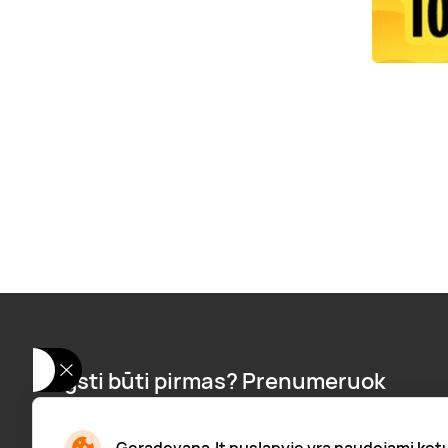
Mėgsti būti pirmas? Prenumeruok
naujienlaiškį:
Naujienos, pranešimai apie nuolaidas ir dar daugiau!