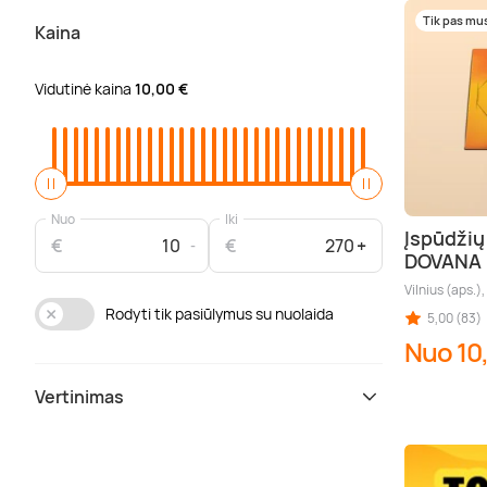
Tik pas mu
Kaina
Vidutinė kaina
10,00 €
Nuo
Iki
Įspūdžių
€
€
DOVANA
Vilnius (aps.)
Rodyti tik pasiūlymus su nuolaida
5,00 (83)
Nuo 10
Vertinimas