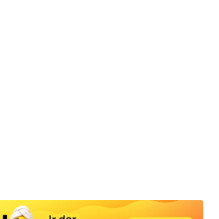
tonas (aps.), Trakai (aps.), Šiauliai (aps.), Kupiškis (aps.), Panevėžys (aps.), Biržai 