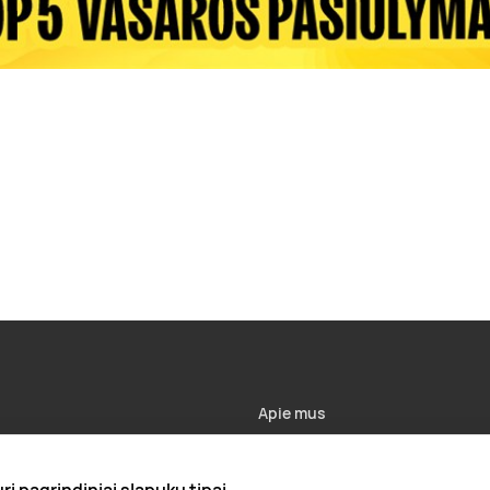
Apie mus
Apie „Gera Dovana“