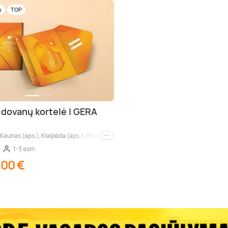
s
TOP
 dovanų kortelė | GERA
, Kaunas (aps.), Klaipėda (aps.), Palanga (aps.), Nida (aps.), Druskininkai (aps.), Birš
Kiti miestai
1-3 asm.
,00 €