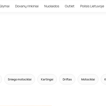
ūlymai
Dovanų rinkiniai
Nuolaidos
Outlet
Poilsis Lietuvoje
Sniego motociklai
Kartingai
Driftas
Motociklai
K