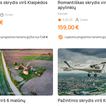
s skrydis virš Klaipėdos
Romantiškas skrydis vi
apylinkių
Kaunas
15 min
5,00 (3)
2 asm.
 €
159,00 €
 programos nariams grįžta nuo
7,45 €
Lojalumo programos nariams gr
virš 6 malūnų
Pažintinis skrydis virš 