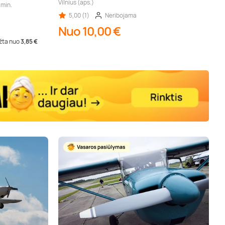
Vilnius (aps.)
 min.
5,00 (1)
Neribojama
Nuo 10,00 €
įžta nuo
3,85 €