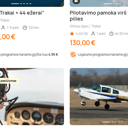
Trakai + 44 ežerai“
Pilotavimo pamoka virš
pilies
 Trakai
Vilnius (aps.), Trakai
1-3 asm.
30 min.
4,40 (9)
1 asm.
iki 30 mi
,00 €
130,00 €
 programos nariams grįžta nuo
4,95 €
Lojalumo programos nariams gr
s