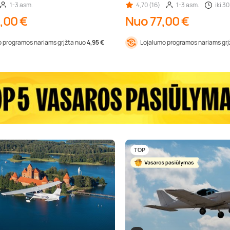
1-3 asm.
4,70 (16)
1-3 asm.
iki 30
,00 €
Nuo 77,00 €
 programos nariams grįžta nuo
4,95 €
Lojalumo programos nariams gr
TOP