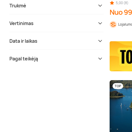
5,00 (8)
Trukmė
Nuo 99
Vertinimas
Lojalumo
Data ir laikas
Pagal teikėją
TOP