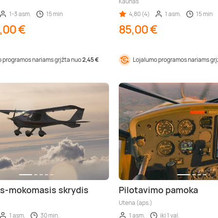
Kaunas
1-3 asm.
15 min
4,80 (4)
1 asm.
15 min
,00 €
85,00 €
 programos nariams grįžta nuo
2,45 €
Lojalumo programos nariams gr
is-mokomasis skrydis
Pilotavimo pamoka
Utena (aps.)
1 asm.
30 min.
1 asm.
iki 1 val.