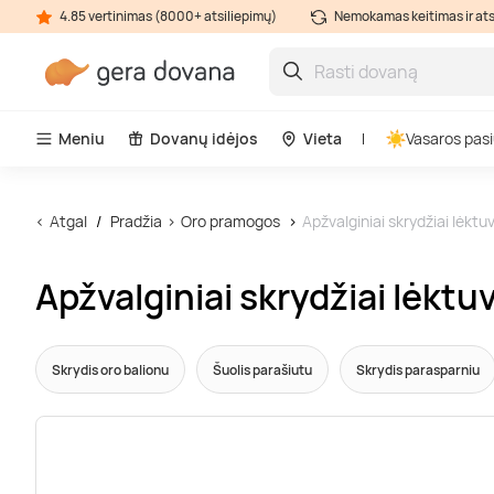
4.85 vertinimas (8000+ atsiliepimų)
Nemokamas keitimas ir at
Meniu
Dovanų idėjos
Vieta
Vasaros pasi
Atgal
Pradžia
Oro pramogos
Apžvalginiai skrydžiai lėktu
Apžvalginiai skrydžiai lėktu
Skrydis oro balionu
Šuolis parašiutu
Skrydis parasparniu