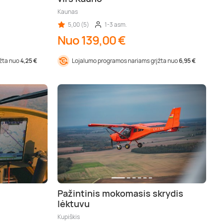
Kaunas
5,00 (5)
1-3 asm.
Nuo 139,00 €
įžta nuo
4,25 €
Lojalumo programos nariams grįžta nuo
6,95 €
Pažintinis mokomasis skrydis
lėktuvu
Kupiškis