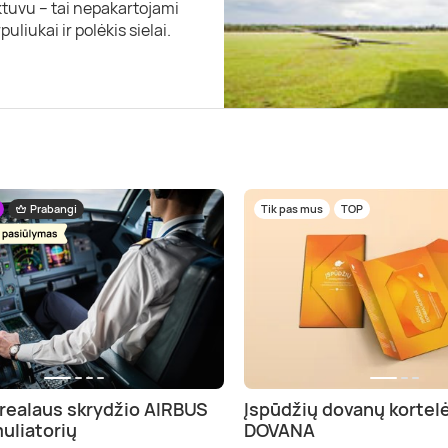
ėktuvu – tai nepakartojami
liukai ir polėkis sielai.
Prabangi
Tik pas mus
TOP
 realaus skrydžio AIRBUS
Įspūdžių dovanų kortel
uliatorių
DOVANA