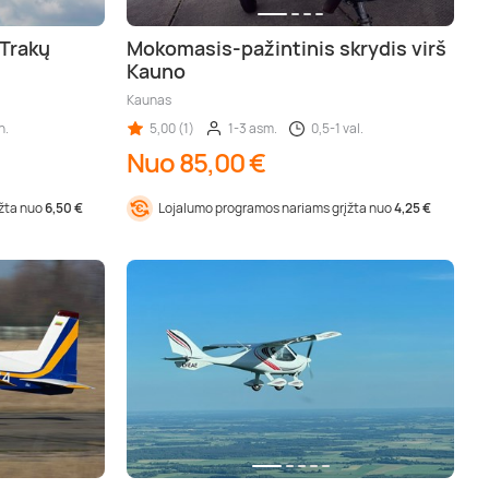
 Trakų
Mokomasis-pažintinis skrydis virš
Kauno
Kaunas
n.
5,00 (1)
1-3 asm.
0,5-1 val.
Nuo 85,00 €
įžta nuo
6,50 €
Lojalumo programos nariams grįžta nuo
4,25 €