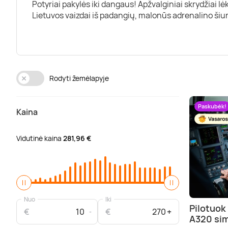
Potyriai pakylės iki dangaus! Apžvalginiai skrydžiai l
Lietuvos vaizdai iš padangių, malonūs adrenalino šiurpu
Rodyti žemėlapyje
Paskubėk!
Kaina
Vidutinė kaina
281,96 €
Nuo
Iki
Pilotuok
€
€
A320 sim