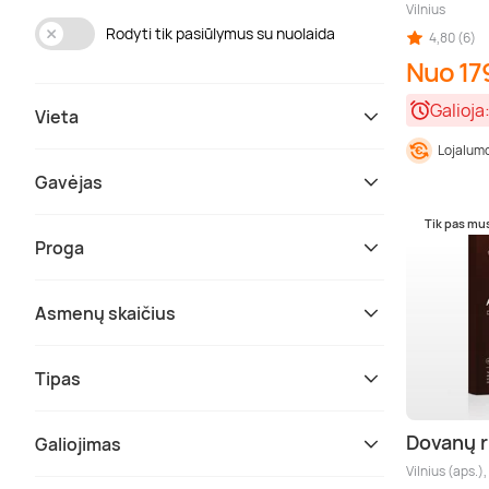
Vilnius
Rodyti tik pasiūlymus su nuolaida
4,80 (6)
Nuo 179
Galioja
Vieta
Lojalumo
Gavėjas
Tik pas mu
Proga
Asmenų skaičius
Tipas
Dovanų 
Galiojimas
Vilnius (aps.)