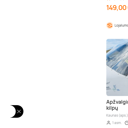
149,00
Lojalumo
Apžvalgi
kilpų
Kaunas (aps.)
1 asm.