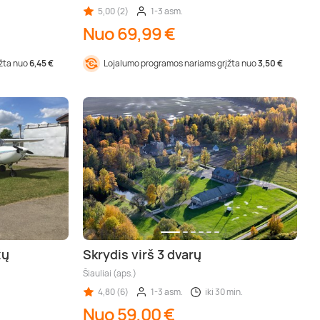
5,00 (2)
1-3 asm.
Nuo 69,99 €
įžta nuo
6,45 €
Lojalumo programos nariams grįžta nuo
3,50 €
žų
Skrydis virš 3 dvarų
Šiauliai (aps.)
4,80 (6)
1-3 asm.
iki 30 min.
Nuo 59,00 €