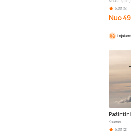
Šiauliai (aps.)
5,00 (5)
Nuo 49
Lojalumo
Pažintin
Kaunas
5,00 (2)