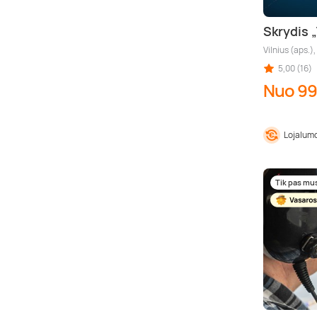
Skrydis „
Vilnius (aps.),
5,00 (16)
Nuo 99
Lojalumo
Tik pas mu