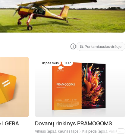
Perkamiausios viršuje
Tik pas mus
TOP
ė | GERA
Dovanų rinkinys PRAMOGOMS
Vilnius (aps.), Kaunas (aps.), Klaipėda (aps.), Palanga (aps.), 
Kiti mies