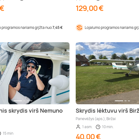
 €
129,00 €
 programos nariams grįžta nuo
7,45 €
Lojalumo programos nariams gr
nis skrydis virš Nemuno
Skrydis lėktuvu virš Bir
Panevėžys (aps.), Biržai
1 asm.
10 min.
15 min
40,00 €