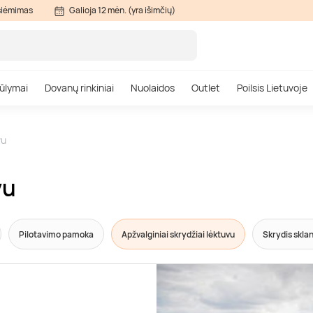
siėmimas
Galioja 12 mėn. (yra išimčių)
ūlymai
Dovanų rinkiniai
Nuolaidos
Outlet
Poilsis Lietuvoje
vu
vu
Pilotavimo pamoka
Apžvalginiai skrydžiai lėktuvu
Skrydis skla