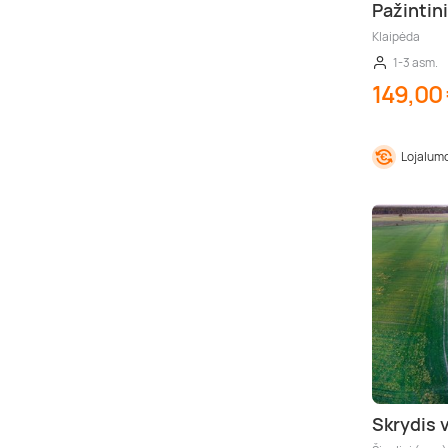
Pažintini
Klaipėda
1-3 asm.
149,00
Lojalumo
Skrydis 