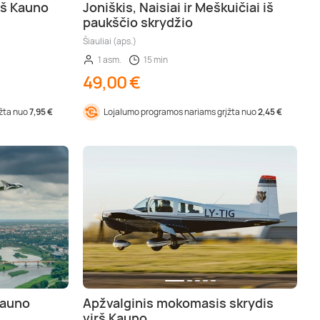
rš Kauno
Joniškis, Naisiai ir Meškuičiai iš
paukščio skrydžio
Šiauliai (aps.)
1 asm.
15 min
49,00 €
įžta nuo
7,95 €
Lojalumo programos nariams grįžta nuo
2,45 €
Kauno
Apžvalginis mokomasis skrydis
virš Kauno