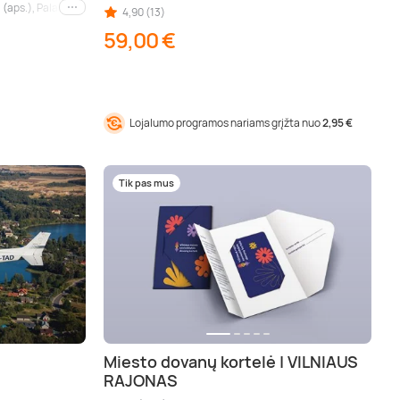
 (aps.), Palanga (aps.), Nida (aps.), Druskininkai (aps.), Birštonas (aps.), Trakai (aps
4,90 (13)
Kiti miestai
59,00 €
Lojalumo programos nariams grįžta nuo
2,95 €
Tik pas mus
Miesto dovanų kortelė | VILNIAUS
RAJONAS
iauliai (aps.), Kupiškis (aps.), Panevėžys (aps.), Anykščiai (aps.), Marijampolė (aps.)