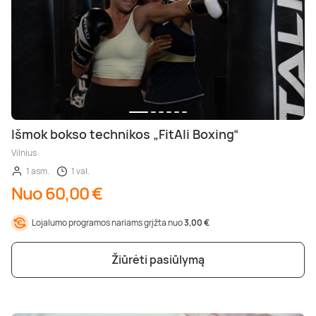
Išmok bokso technikos „FitAli Boxing“
Vilnius
1 asm.
1 val.
Nuo 60,00 €
Lojalumo programos nariams grįžta nuo
3,00 €
Žiūrėti pasiūlymą