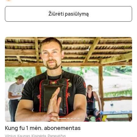
Žiūrėti pasiūlymą
Kung fu 1 mėn. abonementas
Vilnius, Kaunas, Klaipėda, Panevėžys