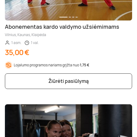
Abonementas kardo valdymo užsiėmimams
Vilnius, Kaunas, Klaipėda
1 asm.
1 val.
35,00 €
Lojalumo programos nariams grįžta nuo
1,75 €
Žiūrėti pasiūlymą