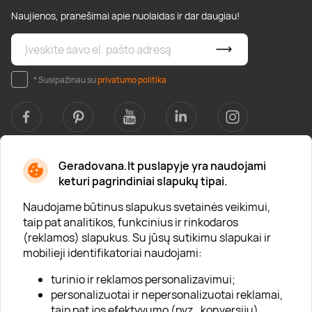
Naujienos, pranešimai apie nuolaidas ir dar daugiau!
* Susipažinau su
privatumo politika
Geradovana.lt puslapyje yra naudojami
Apie mus
keturi pagrindiniai slapukų tipai.
Apie „Gera Dovana“
Naudojame būtinus slapukus svetainės veikimui,
taip pat analitikos, funkcinius ir rinkodaros
Lojalumo klubas
(reklamos) slapukus. Su jūsų sutikimu slapukai ir
Karjera
mobilieji identifikatoriai naudojami:
Visi partneriai
turinio ir reklamos personalizavimui;
personalizuotai ir nepersonalizuotai reklamai,
Kontaktai
taip pat jos efektyvumo (pvz., konversijų)