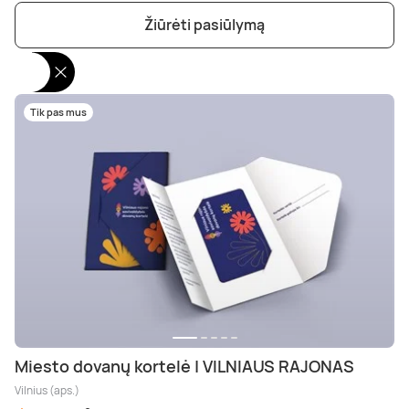
Poilsis dvaruose ir pilyse
Masažų kompleksai
Kitos vandens pramogos
Žiūrėti pasiūlymą
Tik pas mus
Miesto dovanų kortelė | VILNIAUS RAJONAS
Vilnius (aps.)