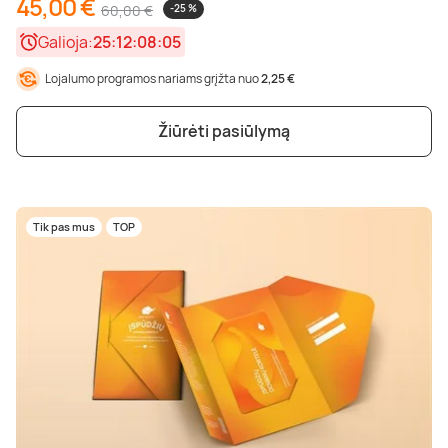
45,00 €
60,00 €
-25 %
Poilsis dvaruose ir pilyse
Masažų kompleksai
Kitos vandens pramogos
Galioja:
25:12:08:04
Lojalumo programos nariams grįžta nuo
2,25 €
Žiūrėti pasiūlymą
Tik pas mus
TOP