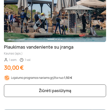
Plaukimas vandenlente su įranga
Kaunas (aps.)
1 asm.
1 val.
30,00 €
Lojalumo programos nariams grįžta nuo
1,50 €
Žiūrėti pasiūlymą