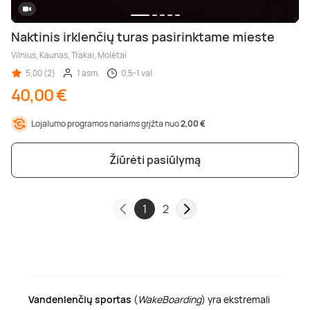
Naktinis irklenčių turas pasirinktame mieste
Vilnius, Kaunas, Trakai, Molėtai
5,00 (2)
1 asm.
0,5-1 val.
40,00 €
Lojalumo programos nariams grįžta nuo
2,00 €
Žiūrėti pasiūlymą
1
2
Vandenlenčių sportas
(
WakeBoarding
) yra ekstremali