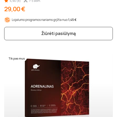
4,90 (8)
1-3 asm.
29,00 €
Lojalumo programos nariams grįžta nuo
1,45 €
Žiūrėti pasiūlymą
Tik pas mus