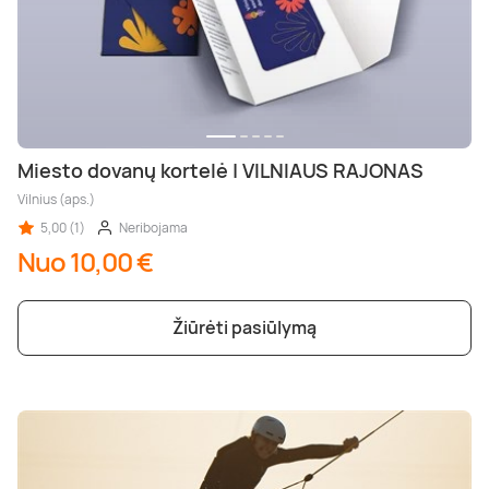
Miesto dovanų kortelė | VILNIAUS RAJONAS
Vilnius (aps.)
5,00 (1)
Neribojama
Nuo 10,00 €
Žiūrėti pasiūlymą