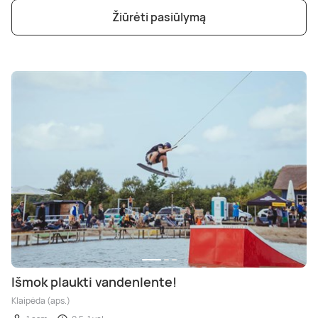
Žiūrėti pasiūlymą
Išmok plaukti vandenlente!
Klaipėda (aps.)