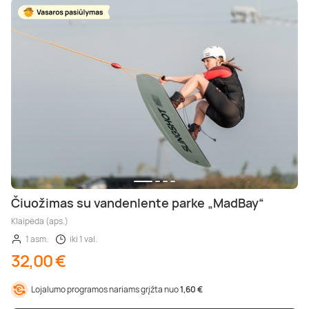
Čiuožimas su vandenlente parke „MadBay“
Klaipėda (aps.)
1 asm.
iki 1 val.
32,00 €
Lojalumo programos nariams grįžta nuo
1,60 €