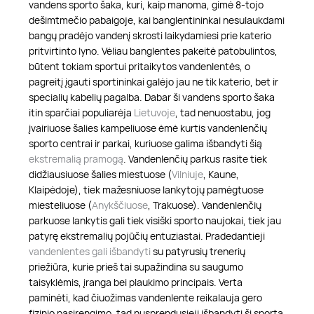
vandens sporto šaka, kuri, kaip manoma, gimė 8-tojo
dešimtmečio pabaigoje, kai banglentininkai nesulaukdami
bangų pradėjo vandenį skrosti laikydamiesi prie katerio
pritvirtinto lyno. Vėliau banglentes pakeitė patobulintos,
būtent tokiam sportui pritaikytos vandenlentės, o
pagreitį įgauti sportininkai galėjo jau ne tik katerio, bet ir
specialių kabelių pagalba. Dabar ši vandens sporto šaka
itin sparčiai populiarėja
Lietuvoje
, tad nenuostabu, jog
įvairiuose šalies kampeliuose ėmė kurtis vandenlenčių
sporto centrai ir parkai, kuriuose galima išbandyti šią
ekstremalią pramogą
. Vandenlenčių parkus rasite tiek
didžiausiuose šalies miestuose (
Vilniuje
, Kaune,
Klaipėdoje), tiek mažesniuose lankytojų pamėgtuose
miesteliuose (
Anykščiuose
, Trakuose). Vandenlenčių
parkuose lankytis gali tiek visiški sporto naujokai, tiek jau
patyrę ekstremalių pojūčių entuziastai. Pradedantieji
vandenlentes gali išbandyti
su patyrusių trenerių
priežiūra, kurie prieš tai supažindina su saugumo
taisyklėmis, įranga bei plaukimo principais. Verta
paminėti, kad čiuožimas vandenlente reikalauja gero
fizinio pasirengimo, tad nusprendusieji išbandyti šį sportą