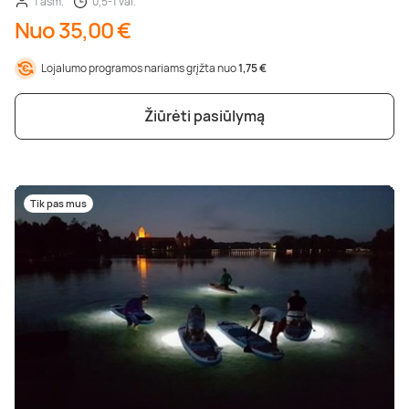
1 asm.
0,5-1 val.
Nuo 35,00 €
Lojalumo programos nariams grįžta nuo
1,75 €
Žiūrėti pasiūlymą
Tik pas mus