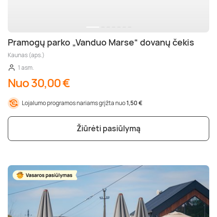
Pramogų parko „Vanduo Marse“ dovanų čekis
Kaunas (aps.)
1 asm.
Nuo 30,00 €
Lojalumo programos nariams grįžta nuo
1,50 €
Žiūrėti pasiūlymą