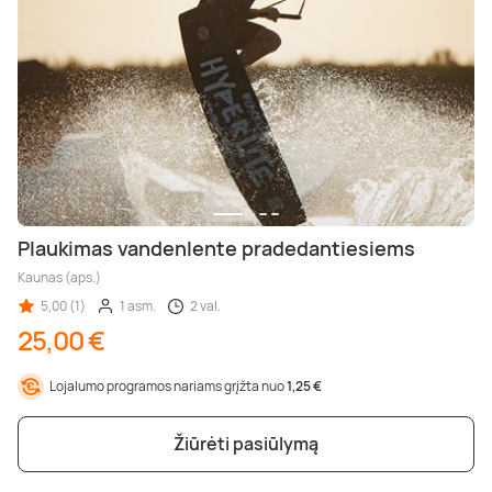
Plaukimas vandenlente pradedantiesiems
Kaunas (aps.)
5,00 (1)
1 asm.
2 val.
25,00 €
Lojalumo programos nariams grįžta nuo
1,25 €
Žiūrėti pasiūlymą