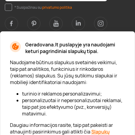
* Susipažinau su
privatumo politika
Geradovana.lt puslapyje yra naudojami
Apie mus
keturi pagrindiniai slapukų tipai.
Apie „Gera Dovana“
Naudojame būtinus slapukus svetainės veikimui,
taip pat analitikos, funkcinius ir rinkodaros
Lojalumo klubas
(reklamos) slapukus. Su jūsų sutikimu slapukai ir
Karjera
mobilieji identifikatoriai naudojami:
Visi partneriai
turinio ir reklamos personalizavimui;
personalizuotai ir nepersonalizuotai reklamai,
Kontaktai
taip pat jos efektyvumo (pvz., konversijų)
Tinklaraštis
matavimui.
Daugiau informacijos rasite, taip pat pakeisti ar
atnaujinti pasirinkimus gali atlikti čia
Slapukų
Informacija