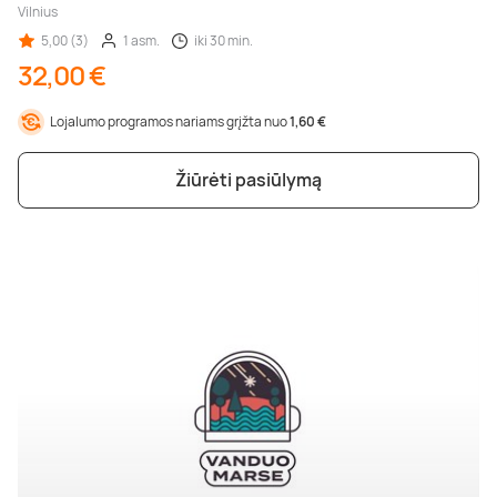
Vilnius
5,00 (3)
1 asm.
iki 30 min.
32,00 €
Lojalumo programos nariams grįžta nuo
1,60 €
Žiūrėti pasiūlymą