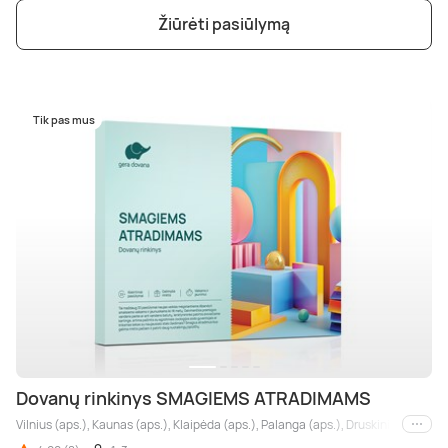
Žiūrėti pasiūlymą
Tik pas mus
Dovanų rinkinys SMAGIEMS ATRADIMAMS
Vilnius (aps.), Kaunas (aps.), Klaipėda (aps.), Palanga (aps.), Druskininkai, Biršt
Kiti m