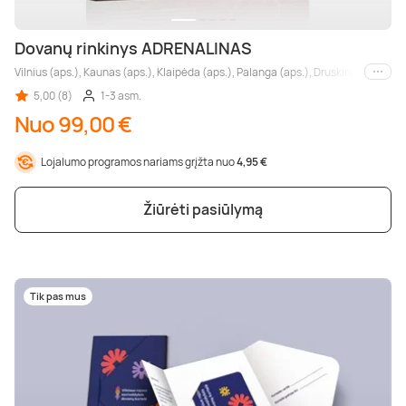
Dovanų rinkinys ADRENALINAS
Vilnius (aps.), Kaunas (aps.), Klaipėda (aps.), Palanga (aps.), Druskininkai (aps.)
Kiti m
5,00 (8)
1-3 asm.
Nuo 99,00 €
Lojalumo programos nariams grįžta nuo
4,95 €
Žiūrėti pasiūlymą
Tik pas mus