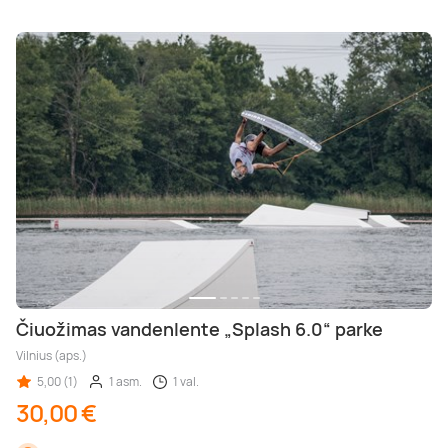
Čiuožimas vandenlente „Splash 6.0“ parke
Vilnius (aps.)
5,00 (1)
1 asm.
1 val.
30,00 €