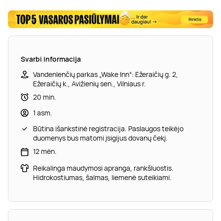
Svarbi informacija
Vandenlenčių parkas „Wake Inn“: Ežeraičių g. 2,
Ežeraičių k., Avižienių sen., Vilniaus r.
20 min.
1 asm.
Būtina išankstinė registracija. Paslaugos teikėjo
duomenys bus matomi įsigijus dovanų čekį.
12 mėn.
Reikalinga maudymosi apranga, rankšluostis.
Hidrokostiumas, šalmas, liemenė suteikiami.