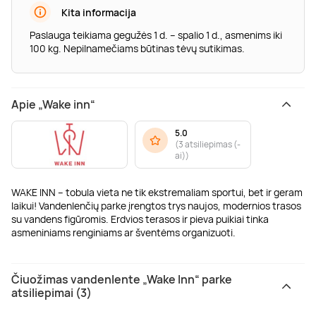
Kita informacija
Paslauga teikiama gegužės 1 d. – spalio 1 d., asmenims iki
100 kg. Nepilnamečiams būtinas tėvų sutikimas.
Apie „Wake inn“
5.0
(
3 atsiliepimas (-
ai)
)
WAKE INN – tobula vieta ne tik ekstremaliam sportui, bet ir geram
laikui! Vandenlenčių parke įrengtos trys naujos, modernios trasos
su vandens figūromis. Erdvios terasos ir pieva puikiai tinka
asmeniniams renginiams ar šventėms organizuoti.
Čiuožimas vandenlente „Wake Inn“ parke
atsiliepimai (3)