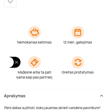
Poilsis dvaruose ir pilyse
Masažų kompleksai
Kitos vandens pramogos
Nemokamas keitimas
12 mėn. galiojimas
Mažesnė arba ta pati
Greitas pristatymas
kaina kaip pas partnerį
Aprašymas
Pats laikas sužinoti, koks jausmas skrieti vandens paviršiumi!