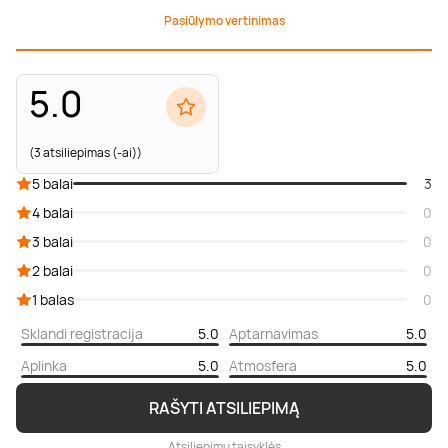
Pasiūlymo vertinimas
5.0
(3 atsiliepimas (-ai))
5 balai
3
4 balai
0
3 balai
0
2 balai
0
1 balas
0
Sklandi registracija
5.0
Aptarnavimas
5.0
Aplinka
5.0
Atmosfera
5.0
RAŠYTI ATSILIEPIMĄ
Atsiliepimų taisyklės