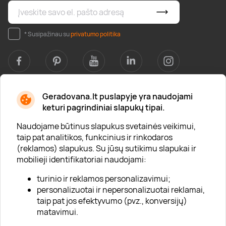
* Susipažinau su
privatumo politika
Geradovana.lt puslapyje yra naudojami
Apie mus
keturi pagrindiniai slapukų tipai.
Apie „Gera Dovana“
Naudojame būtinus slapukus svetainės veikimui,
taip pat analitikos, funkcinius ir rinkodaros
Lojalumo klubas
(reklamos) slapukus. Su jūsų sutikimu slapukai ir
Karjera
mobilieji identifikatoriai naudojami:
Visi partneriai
turinio ir reklamos personalizavimui;
personalizuotai ir nepersonalizuotai reklamai,
Kontaktai
taip pat jos efektyvumo (pvz., konversijų)
Tinklaraštis
matavimui.