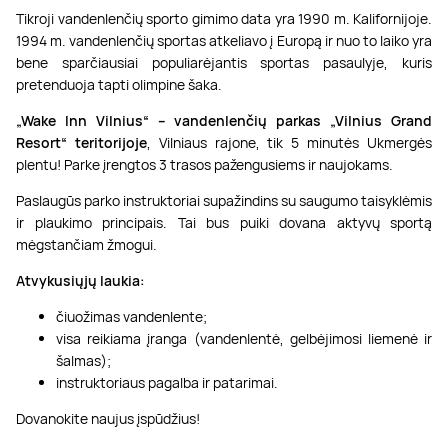
Tikroji vandenlenčių sporto gimimo data yra 1990 m. Kalifornijoje.
1994 m. vandenlenčių sportas atkeliavo į Europą ir nuo to laiko yra
bene sparčiausiai populiarėjantis sportas pasaulyje, kuris
pretenduoja tapti olimpine šaka.
„Wake Inn Vilnius“
– vandenlenčių parkas
„
Vilnius Grand
Resort
“
teritorijoje
, Vilniaus rajone, tik 5 minutės Ukmergės
plentu! Parke įrengtos 3 trasos pažengusiems ir naujokams.
Paslaugūs parko instruktoriai supažindins su saugumo taisyklėmis
ir plaukimo principais. Tai bus puiki dovana aktyvų sportą
mėgstančiam žmogui.
Atvykusiųjų laukia:
čiuožimas vandenlente;
visa reikiama įranga (vandenlentė, gelbėjimosi liemenė ir
šalmas);
instruktoriaus pagalba ir patarimai.
Dovanokite naujus įspūdžius!