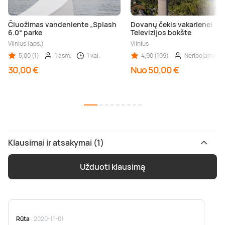
Čiuožimas vandenlente „Splash
Dovanų čekis vakarienei
6.0“ parke
Televizijos bokšte
Vilnius (aps.)
Vilnius
5,00 (1)
1 asm.
1 val.
4,90 (109)
Neribojama
30,00 €
Nuo 50,00 €
Klausimai ir atsakymai (1)
Užduoti klausimą
Rūta
· 2020-11-01