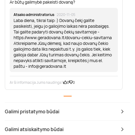
Ar būtų galimybė pakeisti dovaną?
Atsako administratorius
· 2020-11-05
Laba diena, tikrai taip :) Dovanų čekį galite
pasikeisti, jeigu jo galiojimo laikas nėra pasibaigęs.
Tai galite padaryti dovanų čekių savitarnoje -
https://www.geradovana.lt/dovanu-cekiu-savitarna
Atkreipiame Jūsų dėmesį, kad naujo dovanų čekio
galiojimo data liks nepakitusi t.y. jis galios tiek, kiek
galioja dabar Jūsų turimas dovanų čekis. Jei keitimo
nepavyks atlikti savitarnoje, kreipkitės į mus el.
paštu -
info@geradovana.lt
Ar ši informacija Jums naudinga?
0
0
Galimi pristatymo būdai
Galimi atsiskaitymo būdai