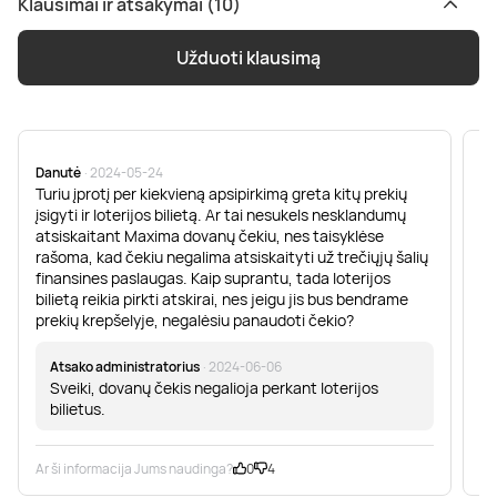
Klausimai ir atsakymai (10)
Užduoti klausimą
Danutė
· 2024-05-24
Va
Turiu įprotį per kiekvieną apsipirkimą greta kitų prekių
La
įsigyti ir loterijos bilietą. Ar tai nesukels nesklandumų
įs
atsiskaitant Maxima dovanų čekiu, nes taisyklėse
rašoma, kad čekiu negalima atsiskaityti už trečiųjų šalių
finansines paslaugas. Kaip suprantu, tada loterijos
bilietą reikia pirkti atskirai, nes jeigu jis bus bendrame
prekių krepšelyje, negalėsiu panaudoti čekio?
Atsako administratorius
· 2024-06-06
Sveiki, dovanų čekis negalioja perkant loterijos
bilietus.
Ar ši informacija Jums naudinga?
0
4
Ar