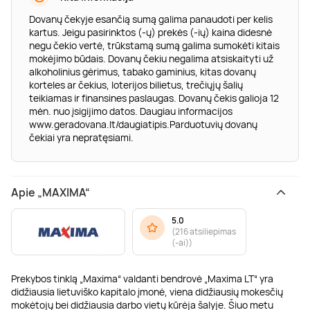
Dovanų čekyje esančią sumą galima panaudoti per kelis
kartus. Jeigu pasirinktos (-ų) prekės (-ių) kaina didesnė
negu čekio vertė, trūkstamą sumą galima sumokėti kitais
mokėjimo būdais. Dovanų čekiu negalima atsiskaityti už
alkoholinius gėrimus, tabako gaminius, kitas dovanų
korteles ar čekius, loterijos bilietus, trečiųjų šalių
teikiamas ir finansines paslaugas. Dovanų čekis galioja 12
mėn. nuo įsigijimo datos. Daugiau informacijos
www.geradovana.lt/daugiatipis.Parduotuvių dovanų
čekiai yra nepratęsiami.
Apie „MAXIMA“
5.0
(
216 atsiliepimas
(-ai)
)
Prekybos tinklą „Maxima“ valdanti bendrovė „Maxima LT“ yra
didžiausia lietuviško kapitalo įmonė, viena didžiausių mokesčių
mokėtojų bei didžiausia darbo vietų kūrėja šalyje. Šiuo metu