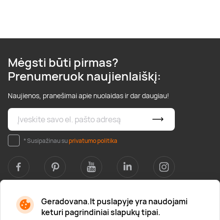
Mėgsti būti pirmas?
Prenumeruok naujienlaiškį:
Naujienos, pranešimai apie nuolaidas ir dar daugiau!
* Susipažinau su
privatumo politika
Geradovana.lt puslapyje yra naudojami
Apie mus
keturi pagrindiniai slapukų tipai.