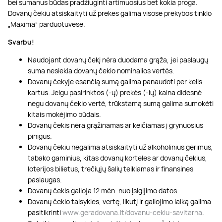
bei sumanus būdas pradžiuginti artimuosius bet kokia proga.
Dovanų čekiu atsiskaityti už prekes galima visose prekybos tinklo
„Maxima“ parduotuvėse.
Svarbu!
Naudojant dovanų čekį nėra duodama grąža, jei paslaugų
suma nesiekia dovanų čekio nominalios vertės.
Dovanų čekyje esančią sumą galima panaudoti per kelis
kartus. Jeigu pasirinktos (-ų) prekės (-ių) kaina didesnė
negu dovanų čekio vertė, trūkstamą sumą galima sumokėti
kitais mokėjimo būdais.
Dovanų čekis nėra grąžinamas ar keičiamas į grynuosius
pinigus.
Dovanų čekiu negalima atsiskaityti už alkoholinius gėrimus,
tabako gaminius, kitas dovanų korteles ar dovanų čekius,
loterijos bilietus, trečiųjų šalių teikiamas ir finansines
paslaugas.
Dovanų čekis galioja 12 mėn. nuo įsigijimo datos.
Dovanų čekio taisykles, vertę, likutį ir galiojimo laiką galima
pasitikrinti
www.geradovana.lt/dovanu-cekiu-savitarna
.