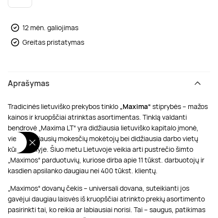
Poilsis dvaruose ir pilyse
Masažų kompleksai
Kitos vandens pramogos
12 mėn. galiojimas
Greitas pristatymas
Aprašymas
Tradicinės lietuviško prekybos tinklo
„Maxima“
stiprybės – mažos
kainos ir kruopščiai atrinktas asortimentas. Tinklą valdanti
bendrovė „Maxima LT“ yra didžiausia lietuviško kapitalo įmonė,
viena didžiausių mokesčių mokėtojų bei didžiausia darbo vietų
kūrėja šalyje. Šiuo metu Lietuvoje veikia arti pustrečio šimto
„Maximos“ parduotuvių, kuriose dirba apie 11 tūkst. darbuotojų ir
kasdien apsilanko daugiau nei 400 tūkst. klientų.
„Maximos“ dovanų čekis – universali dovana, suteikianti jos
gavėjui daugiau laisvės iš kruopščiai atrinkto prekių asortimento
pasirinkti tai, ko reikia ar labiausiai norisi. Tai – saugus, patikimas