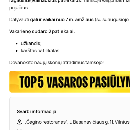
ragausite įvairiausius patiekalus
. Tamsoje valgomas mais
pojūčius.
Dalyvauti
gali ir vaikai nuo 7 m. amžiaus
(su suaugusiojo 
Vakarienę sudaro 2 patiekalai:
užkandis;
karštas patiekalas.
Dovanokite naujų skonių atradimus tamsoje!
Svarbi informacija
„Čagino restoranas“, J. Basanavičiaus g. 11, Vilnius