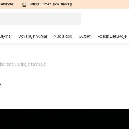
siėmimas
Galioja 12 mėn. (yra išimčių)
ūlymai
Dovanų rinkiniai
Nuolaidos
Outlet
Poilsis Lietuvoje
karienė visiškoje tamsoje
e