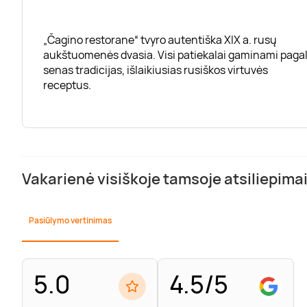
„Čagino restorane“ tvyro autentiška XIX a. rusų
aukštuomenės dvasia. Visi patiekalai gaminami paga
senas tradicijas, išlaikiusias rusiškos virtuvės
receptus.
Vakarienė visiškoje tamsoje atsiliepimai
Pasiūlymo vertinimas
5.0
4.5/5