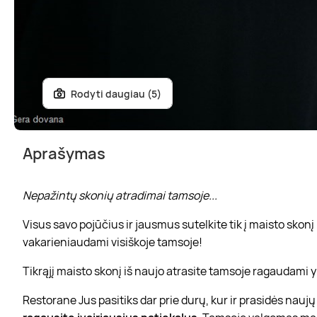
Rodyti daugiau (5)
Aprašymas
Nepažintų skonių atradimai tamsoje...
Visus savo pojūčius ir jausmus sutelkite tik į maisto skon
vakarieniaudami visiškoje tamsoje!
Tikrąjį maisto skonį iš naujo atrasite tamsoje ragaudami 
Restorane Jus pasitiks dar prie durų, kur ir prasidės nauj