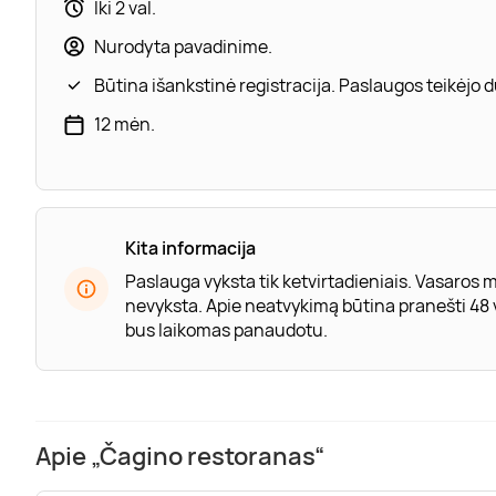
Iki 2 val.
Nurodyta pavadinime.
Būtina išankstinė registracija. Paslaugos teikėjo
12 mėn.
Kita informacija
Paslauga vyksta tik ketvirtadieniais. Vasaros
nevyksta. Apie neatvykimą būtina pranešti 48 va
bus laikomas panaudotu.
Apie „Čagino restoranas“