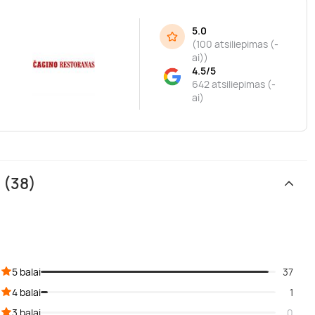
5.0
(
100 atsiliepimas (-
l
ai)
)
4.5/5
642 atsiliepimas (-
ai)
 (38)
5 balai
37
4 balai
1
3 balai
0