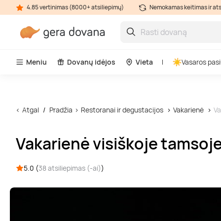
4.85 vertinimas (8000+ atsiliepimų)
Nemokamas keitimas ir at
Meniu
Dovanų idėjos
Vieta
Vasaros pasi
Atgal
Pradžia
Restoranai ir degustacijos
Vakarienė
Va
Vakarienė visiškoje tamsoj
5.0 (
38 atsiliepimas (-ai)
)