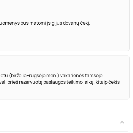
 duomenys bus matomi įsigijus dovanų čekį.
 metu (birželio–rugsėjo mėn.) vakarienės tamsoje
l. prieš rezervuotą paslaugos teikimo laiką, kitaip čekis