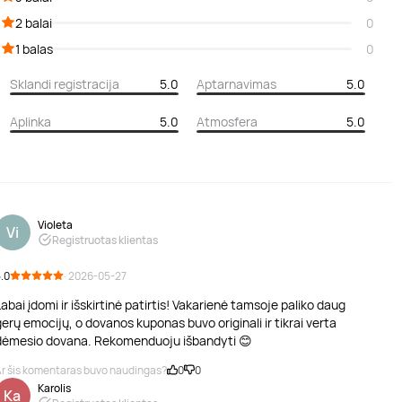
2 balai
0
1 balas
0
Sklandi registracija
5.0
Aptarnavimas
5.0
Aplinka
5.0
Atmosfera
5.0
Violeta
Vi
Registruotas klientas
.0
· 2026-05-27
abai įdomi ir išskirtinė patirtis! Vakarienė tamsoje paliko daug
erų emocijų, o dovanos kuponas buvo originali ir tikrai verta
dėmesio dovana. Rekomenduoju išbandyti 😊
r šis komentaras buvo naudingas?
0
0
Karolis
Ka