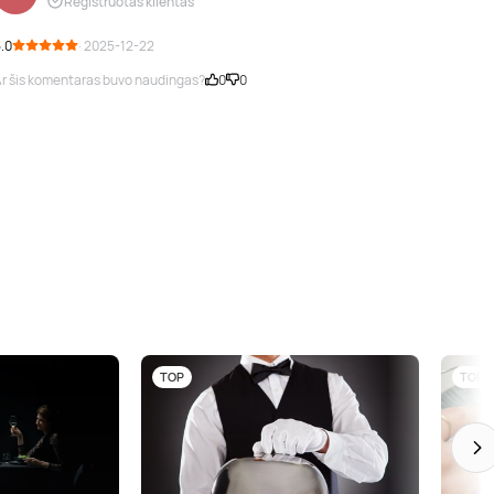
Registruotas klientas
.0
· 2025-12-22
r šis komentaras buvo naudingas?
0
0
TOP
TOP