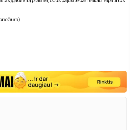
tas įgaus kitą prasmę, o Jūs pajusite dar niekad nepatirtus
priežiūra).