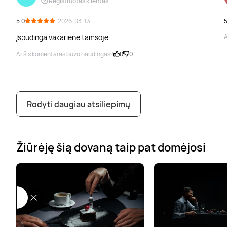
Registruotas klientas
5.0
· 2026-03-13
5
Įspūdinga vakarienė tamsoje
A
Ar šis komentaras buvo naudingas?
0
0
Rodyti daugiau atsiliepimų
Žiūrėję šią dovaną taip pat domėjosi