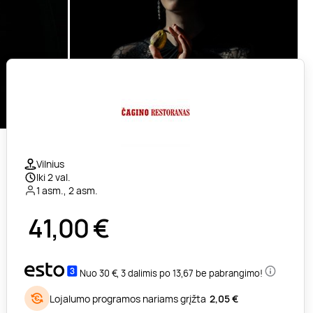
Vilnius
Iki 2 val.
1 asm., 2 asm.
41,00
€
Nuo 30 €, 3 dalimis po 13,67 be pabrangimo!
Lojalumo programos nariams grįžta
2,05 €