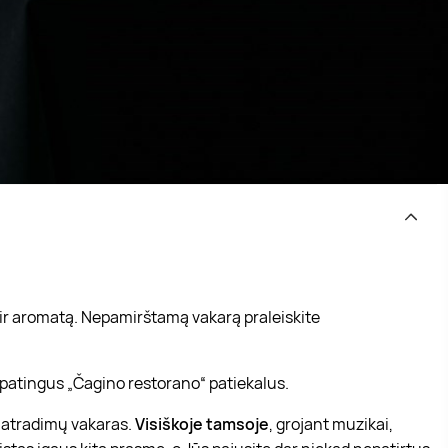
į ir aromatą. Nepamirštamą vakarą praleiskite
ypatingus „Čagino restorano“ patiekalus.
ų atradimų vakaras.
Visiškoje tamsoje
, grojant muzikai,