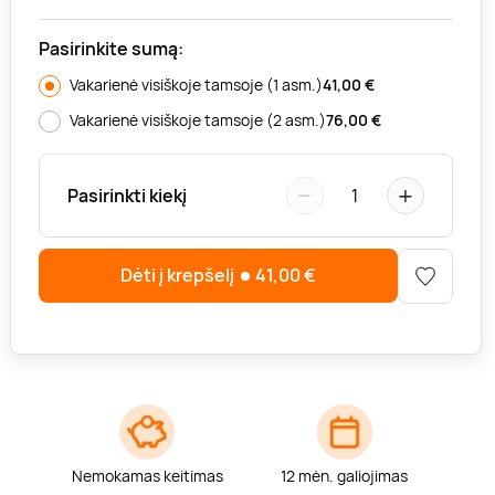
Pasirinkite sumą:
Vakarienė visiškoje tamsoje (1 asm.)
41,00
€
Vakarienė visiškoje tamsoje (2 asm.)
76,00
€
−
+
Pasirinkti kiekį
1
Dėti į krepšelį
41,00
€
Nemokamas keitimas
12 mėn. galiojimas