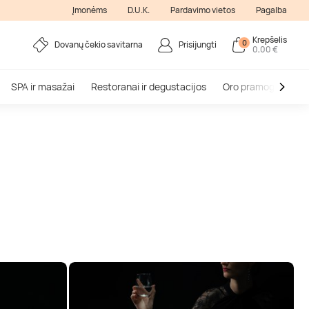
Įmonėms
D.U.K.
Pardavimo vietos
Pagalba
Krepšelis
0
Dovanų čekio savitarna
Prisijungti
0,00 €
SPA ir masažai
Restoranai ir degustacijos
Oro pramogos
V