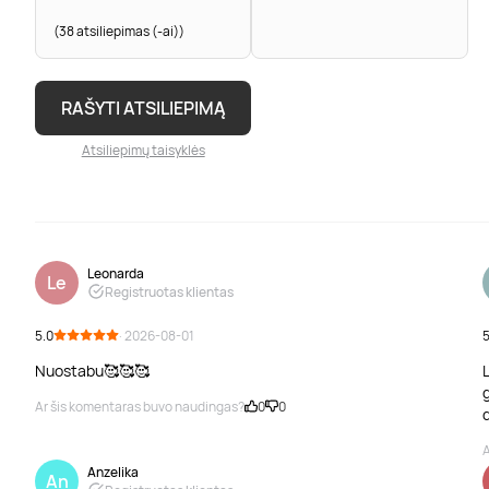
(38 atsiliepimas (-ai))
RAŠYTI ATSILIEPIMĄ
Atsiliepimų taisyklės
Leonarda
Le
Registruotas klientas
5.0
· 2026-08-01
5
Nuostabu🥰🥰🥰
L
g
Ar šis komentaras buvo naudingas?
0
0
A
Anzelika
An