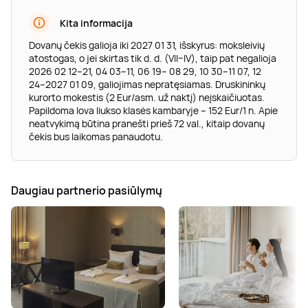
Kita informacija
Dovanų čekis galioja iki 2027 01 31, išskyrus: moksleivių
atostogas, o jei skirtas tik d. d. (VII–IV), taip pat negalioja
2026 02 12–21, 04 03–11, 06 19– 08 29, 10 30–11 07, 12
24–2027 01 09, galiojimas nepratęsiamas. Druskininkų
kurorto mokestis (2 Eur/asm. už naktį) neįskaičiuotas.
Papildoma lova liukso klasės kambaryje – 152 Eur/1 n. Apie
neatvykimą būtina pranešti prieš 72 val., kitaip dovanų
čekis bus laikomas panaudotu.
Daugiau partnerio pasiūlymų