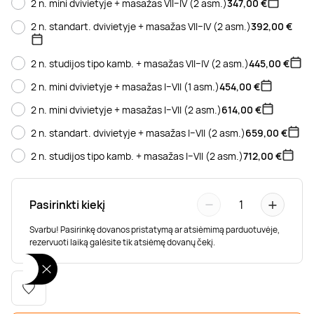
2 n. mini dvivietyje + masažas VII–IV (2 asm.)
347,00
€
Poilsis dvaruose ir pilyse
Masažų kompleksai
Kitos vandens pramogos
2 n. standart. dvivietyje + masažas VII–IV (2 asm.)
392,00
€
2 n. studijos tipo kamb. + masažas VII–IV (2 asm.)
445,00
€
2 n. mini dvivietyje + masažas I–VII (1 asm.)
454,00
€
2 n. mini dvivietyje + masažas I–VII (2 asm.)
614,00
€
2 n. standart. dvivietyje + masažas I–VII (2 asm.)
659,00
€
2 n. studijos tipo kamb. + masažas I–VII (2 asm.)
712,00
€
−
+
Pasirinkti kiekį
1
Svarbu! Pasirinkę dovanos pristatymą ar atsiėmimą parduotuvėje,
rezervuoti laiką galėsite tik atsiėmę dovanų čekį.