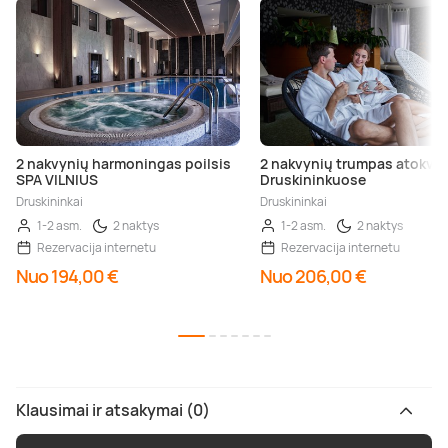
2 nakvynių harmoningas poilsis
2 nakvynių trumpas atokvė
SPA VILNIUS
Druskininkuose
Druskininkai
Druskininkai
1-2 asm.
2 naktys
1-2 asm.
2 naktys
Rezervacija internetu
Rezervacija internetu
Nuo 194,00 €
Nuo 206,00 €
Klausimai ir atsakymai (0)