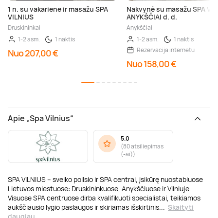
1 n. su vakariene ir masažu SPA
Nakvynė su masažu SPA VIL
VILNIUS
ANYKŠČIAI d. d.
Druskininkai
Anykščiai
1-2 asm.
1 naktis
1-2 asm.
1 naktis
Rezervacija internetu
Nuo 207,00 €
Nuo 158,00 €
Apie „Spa Vilnius“
5.0
(
80 atsiliepimas
(-ai)
)
SPA VILNIUS – sveiko poilsio ir SPA centrai, įsikūrę nuostabiuose
Lietuvos miestuose: Druskininkuose, Anykščiuose ir Vilniuje.
Visuose SPA centruose dirba kvalifikuoti specialistai, teikiamos
aukščiausio lygio paslaugos ir skiriamas išskirtinis
...
Skaityti
daugiau