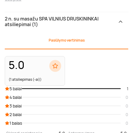
2 n. su masažu SPA VILNIUS DRUSKININKAI
atsiliepimai (1)
Pasiūlymo vertinimas
5.0
(1 atsiliepimas (-ai))
5 balai
1
4 balai
0
3 balai
0
2 balai
0
1 balas
0