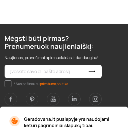
Mėgsti būti pirmas?
Prenumeruok naujienlaiškį:
Naujienos, pranešimai apie nuolaidas ir dar daugiau!
* Susipažinau su
privatumo politika
Geradovana.lt puslapyje yra naudojami
Apie mus
keturi pagrindiniai slapukų tipai.