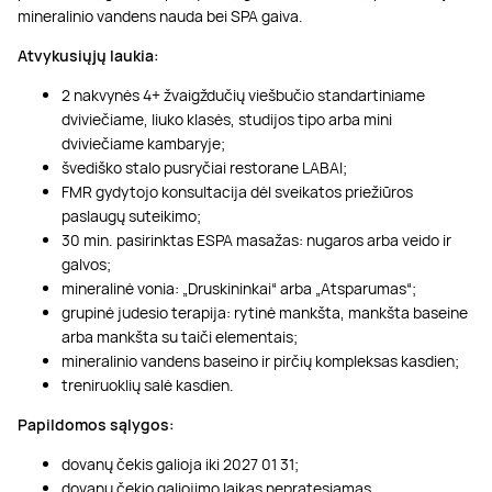
mineralinio vandens nauda bei SPA gaiva.
Atvykusiųjų laukia:
2 nakvynės 4+ žvaigždučių viešbučio standartiniame
dviviečiame, liuko klasės, studijos tipo arba mini
dviviečiame kambaryje;
švediško stalo pusryčiai restorane LABAI;
FMR gydytojo konsultacija dėl sveikatos priežiūros
paslaugų suteikimo;
30 min. pasirinktas ESPA masažas: nugaros arba veido ir
galvos;
mineralinė vonia: „Druskininkai“ arba „Atsparumas“;
grupinė judesio terapija: rytinė mankšta, mankšta baseine
arba mankšta su taiči elementais;
mineralinio vandens baseino ir pirčių kompleksas kasdien;
treniruoklių salė kasdien.
Papildomos sąlygos:
dovanų čekis galioja iki 2027 01 31;
dovanų čekio galiojimo laikas nepratęsiamas.