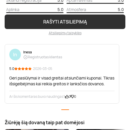
Sklandi registracija
5.0
Aptarnavimas
5.0
Aplinka
5.0
Atmosfera
5.0
RAŠYTI ATSILIEPIMĄ
Atsiliepimų taisyklės
Inesa
In
Registruotas klientas
5.0
· 2026-03-05
Geri pasiūlymai ir visad greitai atsiunčiami kuponai. Tikras
išsigelbėjimas kai reikia greitos ir lanksčios dovanos.
Ar šis komentaras buvo naudingas?
0
0
Žiūrėję šią dovaną taip pat domėjosi