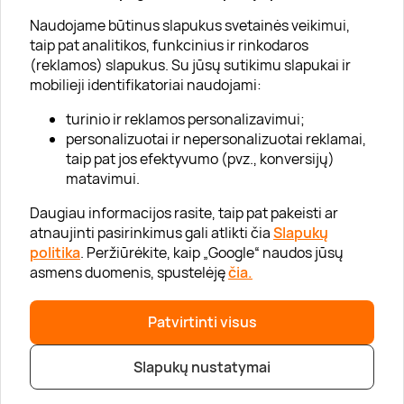
Apie „Gera Dovana“
Naudojame būtinus slapukus svetainės veikimui,
taip pat analitikos, funkcinius ir rinkodaros
Lojalumo klubas
(reklamos) slapukus. Su jūsų sutikimu slapukai ir
Karjera
mobilieji identifikatoriai naudojami:
Visi partneriai
turinio ir reklamos personalizavimui;
personalizuotai ir nepersonalizuotai reklamai,
Kontaktai
taip pat jos efektyvumo (pvz., konversijų)
Tinklaraštis
matavimui.
Daugiau informacijos rasite, taip pat pakeisti ar
atnaujinti pasirinkimus gali atlikti čia
Slapukų
Informacija
politika
. Peržiūrėkite, kaip „Google“ naudos jūsų
asmens duomenis, spustelėję
čia.
„GERA DOVANA“ GRUPĖ
Patvirtinti visus
|
|
2026 © UAB „Gera dovana“
info@geradovana.lt
05 205 2099
Slapukų nustatymai
Privatumo politika
|
Svetainės medis