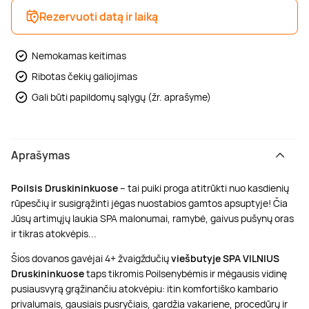
Rezervuoti datą ir laiką
Nemokamas keitimas
Ribotas čekių galiojimas
Gali būti papildomų sąlygų (žr. aprašyme)
Aprašymas
Poilsis Druskininkuose
– tai puiki proga atitrūkti nuo kasdienių
rūpesčių ir susigrąžinti jėgas nuostabios gamtos apsuptyje! Čia
Jūsų artimųjų laukia SPA malonumai, ramybė, gaivus pušynų oras
ir tikras atokvėpis...
Šios dovanos gavėjai 4+ žvaigždučių
viešbutyje SPA VILNIUS
Druskininkuose
taps tikromis Poilsenybėmis ir mėgausis vidinę
pusiausvyrą grąžinančiu atokvėpiu: itin komfortiško kambario
privalumais, gausiais pusryčiais, gardžia vakariene, procedūrų ir