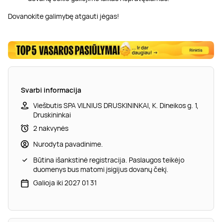
Dovanokite galimybę atgauti jėgas!
Svarbi informacija
Viešbutis SPA VILNIUS DRUSKININKAI, K. Dineikos g. 1,
Druskininkai
2 nakvynės
Nurodyta pavadinime.
Būtina išankstinė registracija. Paslaugos teikėjo
duomenys bus matomi įsigijus dovanų čekį.
Galioja iki 2027 01 31