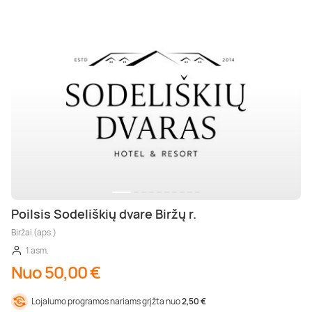
Poilsis Sodeliškių dvare Biržų r.
Biržai (aps.)
1 asm.
Nuo 50,00 €
Lojalumo programos nariams grįžta nuo
2,50 €