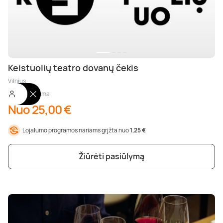
Keistuolių teatro dovanų čekis
Vilnius
Neribojama
Nuo 25,00 €
Lojalumo programos nariams grįžta nuo
1,25 €
Žiūrėti pasiūlymą