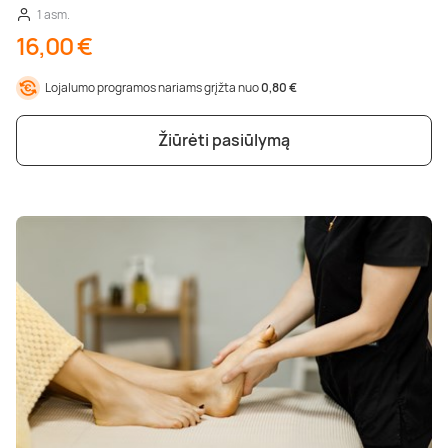
1 asm.
16,00 €
Lojalumo programos nariams grįžta nuo
0,80 €
Žiūrėti pasiūlymą