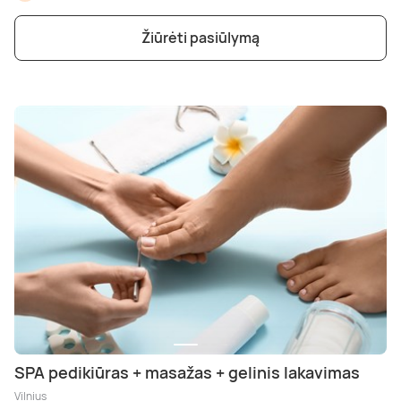
Poilsis dvaruose ir pilyse
Masažų kompleksai
Kitos vandens pramogos
Žiūrėti pasiūlymą
SPA pedikiūras + masažas + gelinis lakavimas
Vilnius