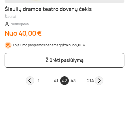
Šiaulių dramos teatro dovanų čekis
Šiauliai
Neribojama
Nuo 40,00 €
Lojalumo programos nariams grįžta nuo
2,00 €
Žiūrėti pasiūlymą
1
...
41
42
43
...
214