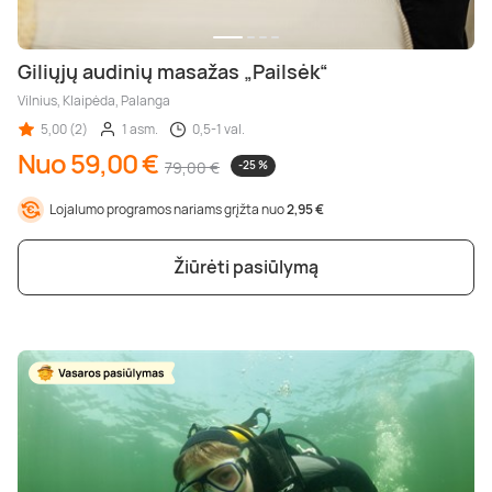
Giliųjų audinių masažas „Pailsėk“
Vilnius, Klaipėda, Palanga
5,00 (2)
1 asm.
0,5-1 val.
Nuo 59,00 €
79,00 €
-25 %
Lojalumo programos nariams grįžta nuo
2,95 €
Žiūrėti pasiūlymą