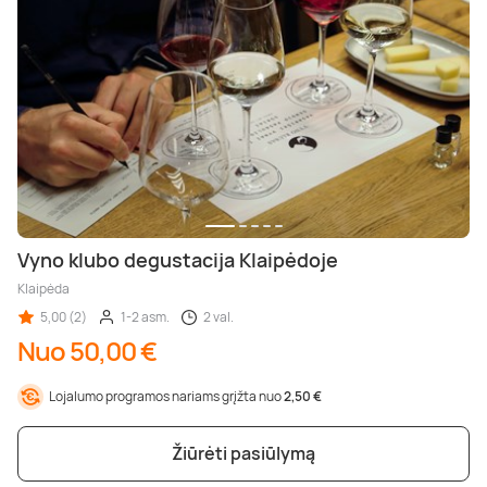
Vyno klubo degustacija Klaipėdoje
Klaipėda
5,00 (2)
1-2 asm.
2 val.
Nuo 50,00 €
Lojalumo programos nariams grįžta nuo
2,50 €
Žiūrėti pasiūlymą