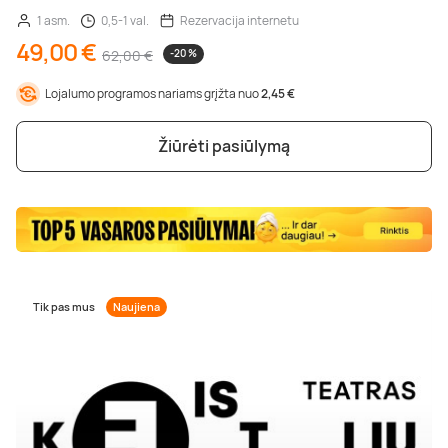
1 asm.
0,5-1 val.
Rezervacija internetu
49,00 €
62,00 €
-20 %
Lojalumo programos nariams grįžta nuo
2,45 €
Žiūrėti pasiūlymą
Tik pas mus
Naujiena