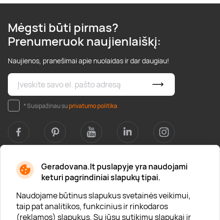
Mėgsti būti pirmas?
Prenumeruok naujienlaiškį:
Naujienos, pranešimai apie nuolaidas ir dar daugiau!
* Susipažinau su
privatumo politika
Geradovana.lt puslapyje yra naudojami
Apie mus
keturi pagrindiniai slapukų tipai.
Apie „Gera Dovana“
Naudojame būtinus slapukus svetainės veikimui,
taip pat analitikos, funkcinius ir rinkodaros
Lojalumo klubas
(reklamos) slapukus. Su jūsų sutikimu slapukai ir