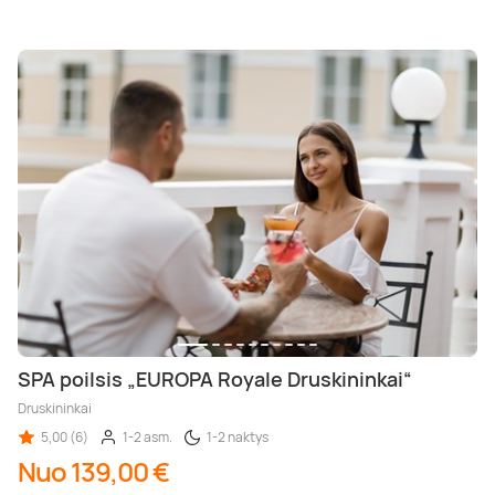
SPA poilsis „EUROPA Royale Druskininkai“
Druskininkai
5,00 (6)
1-2 asm.
1-2 naktys
Nuo 139,00 €