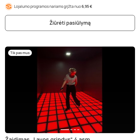
Lojalumo programos nariams grįžta nuo
6,95 €
Žiūrėti pasiūlymą
Tik pas mus
Žaidimas „Lavos grindys“ 4 asm.