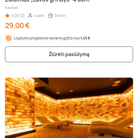
Kaunas
5,00 (2)
4 asm.
30 min.
29,00 €
Lojalumo programos nariams grįžta nuo
1,45 €
Žiūrėti pasiūlymą