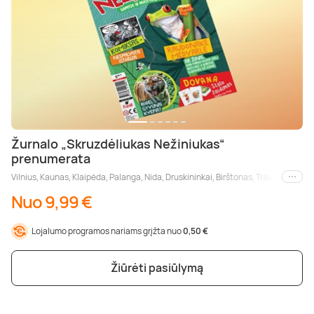
Žurnalo „Skruzdėliukas Nežiniukas“
prenumerata
Vilnius, Kaunas, Klaipėda, Palanga, Nida, Druskininkai, Birštonas, Trakai, Šiauliai
Kiti m
Nuo 9,99 €
Lojalumo programos nariams grįžta nuo
0,50 €
Žiūrėti pasiūlymą