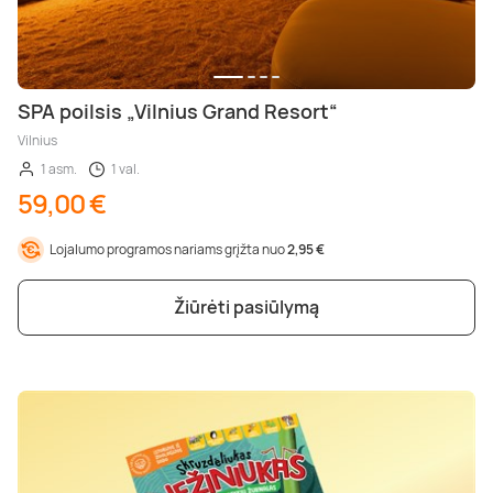
SPA poilsis „Vilnius Grand Resort“
Vilnius
1 asm.
1 val.
59,00 €
Lojalumo programos nariams grįžta nuo
2,95 €
Žiūrėti pasiūlymą