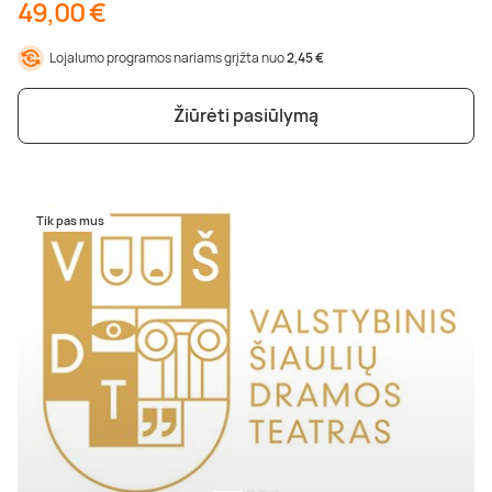
49,00 €
Lojalumo programos nariams grįžta nuo
2,45 €
Žiūrėti pasiūlymą
Tik pas mus