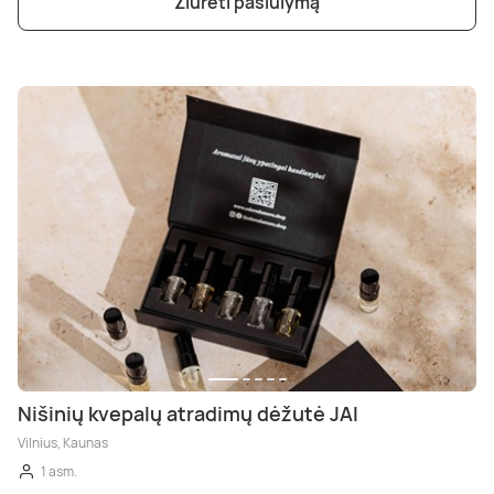
Žiūrėti pasiūlymą
Nišinių kvepalų atradimų dėžutė JAI
Vilnius, Kaunas
1 asm.