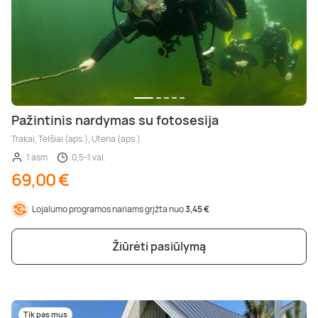
Pažintinis nardymas su fotosesija
Trakai, Telšiai (aps.), Utena (aps.)
1 asm.
0,5-1 val.
69,00 €
Lojalumo programos nariams grįžta nuo
3,45 €
Žiūrėti pasiūlymą
Tik pas mus