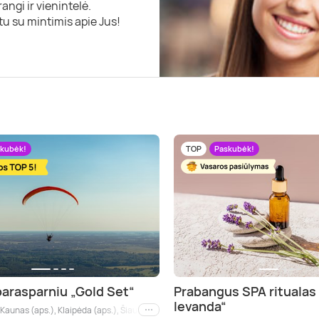
angi ir vienintelė.
rtu su mintimis apie Jus!
kubėk!
TOP
Paskubėk!
parasparniu „Gold Set“
Prabangus SPA ritualas 
levanda“
, Kaunas (aps.), Klaipėda (aps.), Šiauliai (aps.), Panevėžys (aps.), Alytus (aps.), Mari
Kiti miestai