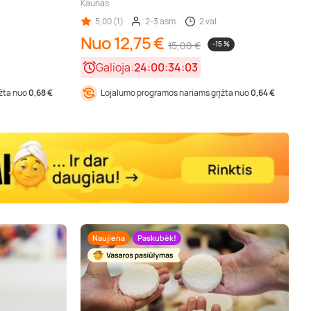
Kaunas
5,00 (1)
2-3 asm.
2 val.
Nuo 12,75 €
15,00 €
-15 %
Galioja:
24:00:34:01
įžta nuo
0,68 €
Lojalumo programos nariams grįžta nuo
0,64 €
Naujiena
Paskubėk!