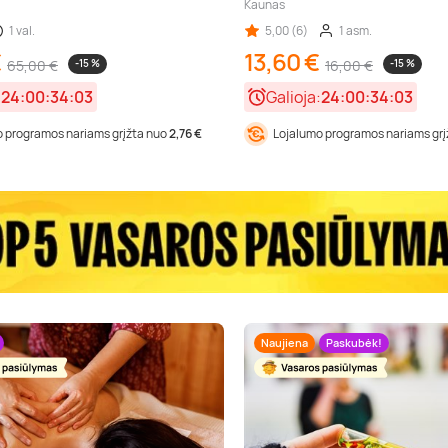
Kaunas
1 val.
5,00 (6)
1 asm.
€
13,60 €
65,00 €
-15 %
16,00 €
-15 %
:
24:00:34:01
Galioja:
24:00:34:01
 programos nariams grįžta nuo
2,76 €
Lojalumo programos nariams gr
Naujiena
Paskubėk!