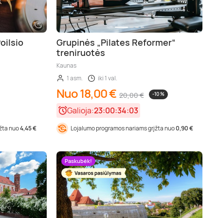
oilsio
Grupinės „Pilates Reformer“
treniruotės
Kaunas
1 asm.
iki 1 val.
Nuo 18,00 €
20,00 €
-10 %
Galioja:
23:00:34:01
įžta nuo
4,45 €
Lojalumo programos nariams grįžta nuo
0,90 €
Paskubėk!