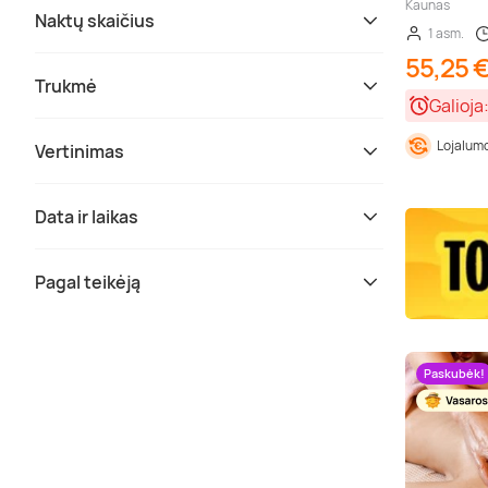
Kaunas
Naktų skaičius
1 asm.
55,25 
Trukmė
Galioja
Lojalumo
Vertinimas
Data ir laikas
Pagal teikėją
Paskubėk!