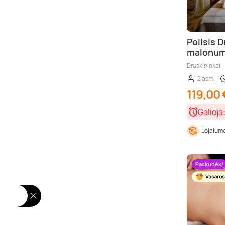
Poilsis 
malonum
Druskininkai
2 asm.
119,00 
Galioja
Lojalumo
Paskubėk!