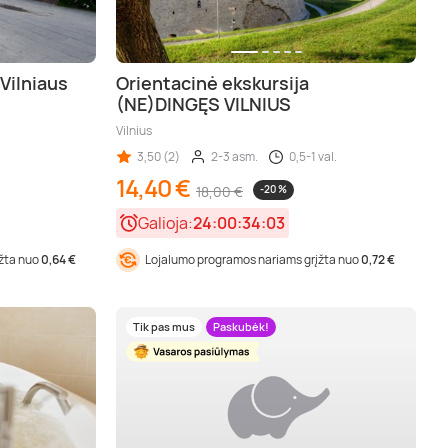
Vilniaus
Orientacinė ekskursija
(NE)DINGĘS VILNIUS
Vilnius
3,50 (2)
2-3 asm.
0,5-1 val.
14,40 €
18,00 €
-20 %
Galioja:
24:00:34:01
įžta nuo
0,64 €
Lojalumo programos nariams grįžta nuo
0,72 €
Tik pas mus
Paskubėk!