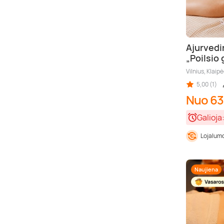
Ajurvedi
„Poilsio 
Vilnius, Klaip
5,00 (1)
Nuo 63
Galioja
Lojalumo
Naujiena