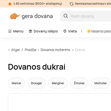
4.85 vertinimas (8000+ atsiliepimų)
Nemokamas keitimas ir at
Meniu
Dovanų idėjos
Vieta
Vasaros pasi
Atgal
Pradžia
Dovanos moterims
Dukrai
Dovanos dukrai
Mamai
Draugei
Merginai
Žmonai
Močiutei