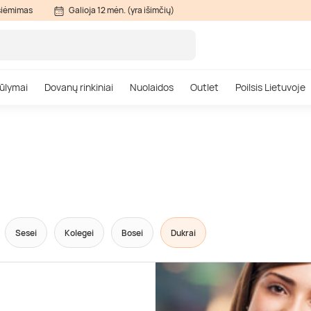
siėmimas
Galioja 12 mėn. (yra išimčių)
ūlymai
Dovanų rinkiniai
Nuolaidos
Outlet
Poilsis Lietuvoje
Sesei
Kolegei
Bosei
Dukrai