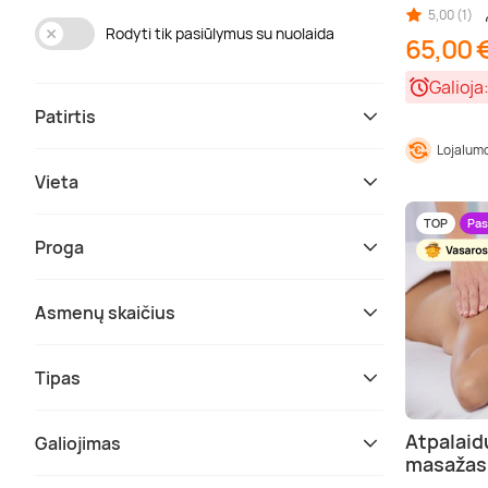
5,00 (1)
Rodyti tik pasiūlymus su nuolaida
65,00 
Galioja
Patirtis
Lojalumo
Vieta
TOP
Pas
Proga
Asmenų skaičius
Tipas
Atpalaid
Galiojimas
masažas 