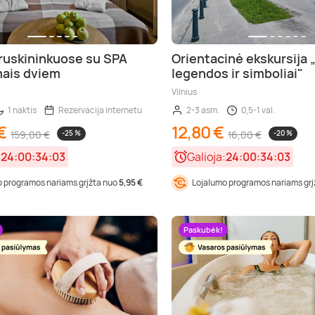
Druskininkuose su SPA
Orientacinė ekskursija „
ais dviem
legendos ir simboliai"
Vilnius
1 naktis
Rezervacija internetu
2-3 asm.
0,5-1 val.
€
12,80 €
159,00 €
-25 %
16,00 €
-20 %
:
24:00:34:01
Galioja:
24:00:34:01
 programos nariams grįžta nuo
5,95 €
Lojalumo programos nariams gr
Paskubėk!