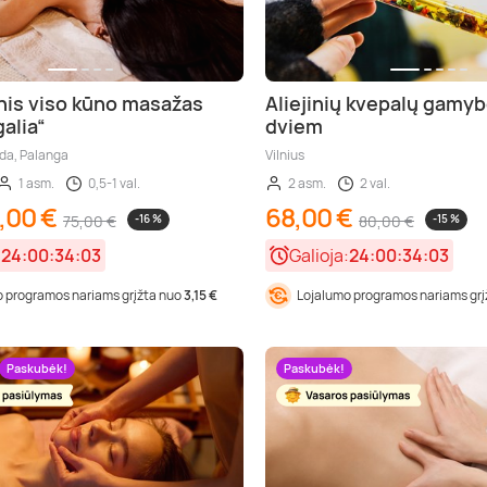
nis viso kūno masažas
Aliejinių kvepalų gamy
galia“
dviem
ėda, Palanga
Vilnius
1 asm.
0,5-1 val.
2 asm.
2 val.
,00 €
68,00 €
75,00 €
-16 %
80,00 €
-15 %
:
24:00:34:01
Galioja:
24:00:34:01
 programos nariams grįžta nuo
3,15 €
Lojalumo programos nariams gr
Paskubėk!
Paskubėk!