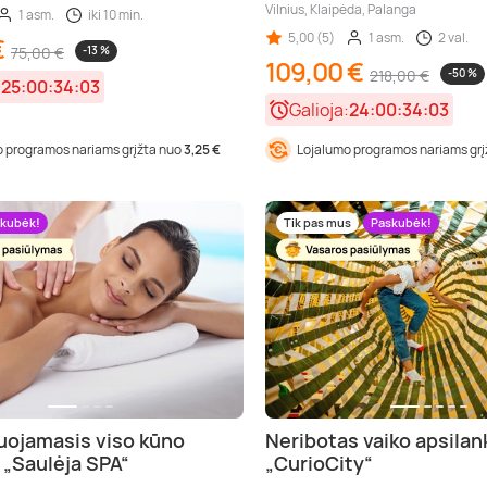
Vilnius, Klaipėda, Palanga
1 asm.
iki 10 min.
5,00 (5)
1 asm.
2 val.
€
75,00 €
-13 %
109,00 €
218,00 €
-50 %
:
25:00:34:01
Galioja:
24:00:34:01
 programos nariams grįžta nuo
3,25 €
Lojalumo programos nariams gr
kubėk!
Tik pas mus
Paskubėk!
uojamasis viso kūno
Neribotas vaiko apsila
„Saulėja SPA“
„CurioCity“