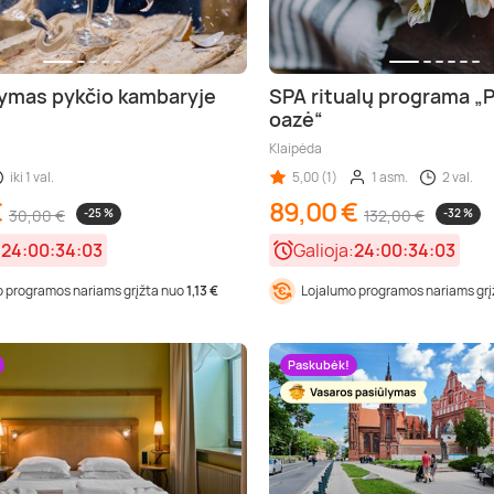
ymas pykčio kambaryje
SPA ritualų programa „P
oazė“
Klaipėda
iki 1 val.
5,00 (1)
1 asm.
2 val.
€
89,00 €
30,00 €
-25 %
132,00 €
-32 %
:
24:00:34:01
Galioja:
24:00:34:01
 programos nariams grįžta nuo
1,13 €
Lojalumo programos nariams gr
Paskubėk!