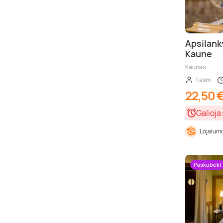
Apsilank
Kaune
Kaunas
1 asm.
22,50 
Galioja
Lojalumo
Paskubėk!