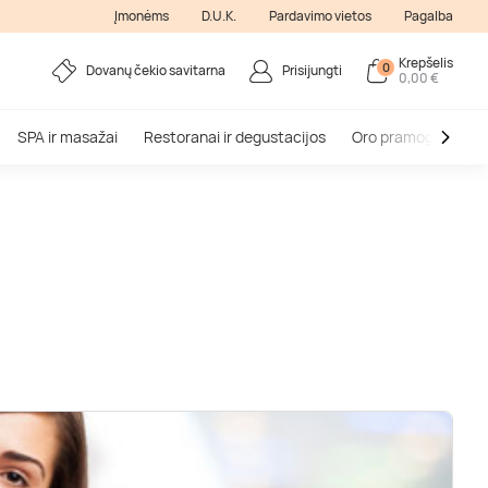
Įmonėms
D.U.K.
Pardavimo vietos
Pagalba
Krepšelis
0
Dovanų čekio savitarna
Prisijungti
0,00 €
SPA ir masažai
Restoranai ir degustacijos
Oro pramogos
V