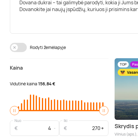
Dovana dukrai – tai galimybė parodyti, kokia ji Jums br
Dovanokite jai naujų įspūdžių, kuriuos ji prisimins ka
Rodyti žemėlapyje
TOP
Pas
Kaina
Vidutinė kaina
156,84 €
Nuo
Iki
Skrydis 
€
€
Vilnius (aps.)