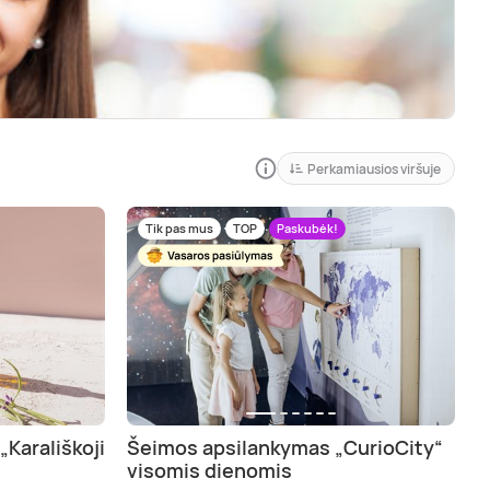
Perkamiausios viršuje
Tik pas mus
TOP
Paskubėk!
„Karališkoji
Šeimos apsilankymas „CurioCity“
visomis dienomis
jampolė (aps.), Telšiai (aps.)