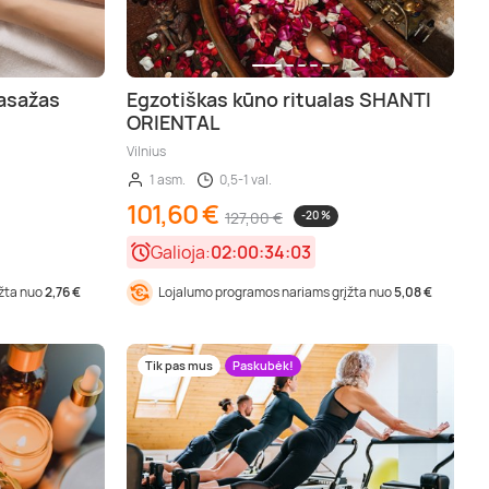
asažas
Egzotiškas kūno ritualas SHANTI
ORIENTAL
Vilnius
1 asm.
0,5-1 val.
101,60 €
127,00 €
-20 %
Galioja:
02:00:34:01
įžta nuo
2,76 €
Lojalumo programos nariams grįžta nuo
5,08 €
Tik pas mus
Paskubėk!