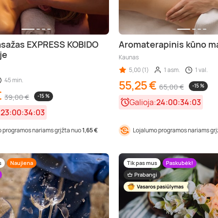
asažas EXPRESS KOBIDO
Aromaterapinis kūno m
je
Kaunas
5,00 (1)
1 asm.
1 val.
45 min.
55,25 €
65,00 €
-15 %
€
39,00 €
-15 %
Galioja:
24:00:34:01
:
23:00:34:01
 programos nariams grįžta nuo
1,65 €
Lojalumo programos nariams gr
s
Naujiena
Tik pas mus
Paskubėk!
Prabangi