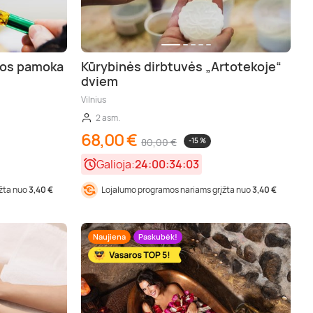
bos pamoka
Kūrybinės dirbtuvės „Artotekoje“
dviem
Vilnius
2 asm.
68,00 €
80,00 €
-15 %
Galioja:
24:00:34:01
įžta nuo
3,40 €
Lojalumo programos nariams grįžta nuo
3,40 €
Naujiena
Paskubėk!