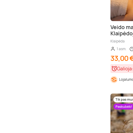
Veido m
Klaipėdo
Klaipėda
1 asm.
33,00 
Galioja
Lojalumo
Tik pas mu
Paskubėk!