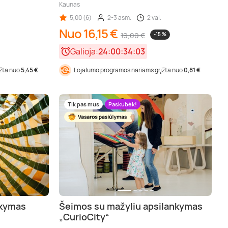
Kaunas
5,00 (6)
2-3 asm.
2 val.
Nuo 16,15 €
19,00 €
-15 %
Galioja:
24:00:34:01
įžta nuo
5,45 €
Lojalumo programos nariams grįžta nuo
0,81 €
Tik pas mus
Paskubėk!
nkymas
Šeimos su mažyliu apsilankymas
„CurioCity“