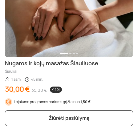
Nugaros ir kojų masažas Šiauliuose
Šiauliai
1 asm.
45 min.
30,00 €
35,00 €
-14 %
Lojalumo programos nariams grįžta nuo
1,50 €
Žiūrėti pasiūlymą