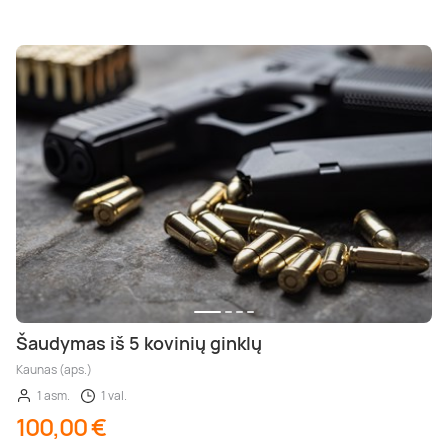
Šaudymas iš 5 kovinių ginklų
Kaunas (aps.)
1 asm.
1 val.
100,00 €