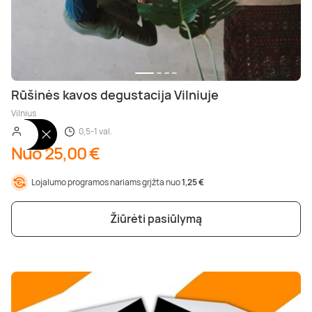
Rūšinės kavos degustacija Vilniuje
Vilnius
1-2 asm.
0,5-1 val.
Nuo 25,00 €
Lojalumo programos nariams grįžta nuo
1,25 €
Žiūrėti pasiūlymą