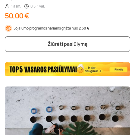
1 asm.
0,5-1 val.
50,00 €
Lojalumo programos nariams grįžta nuo
2,50 €
Žiūrėti pasiūlymą