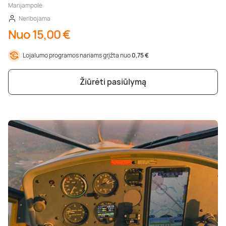
Marijampolė
Neribojama
Nuo 15,00 €
Lojalumo programos nariams grįžta nuo
0,75 €
Žiūrėti pasiūlymą