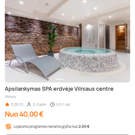
Apsilankymas SPA erdvėje Vilniaus centre
Vilnius
5,00 (1)
2-3 asm.
0,5-1 val.
Nuo 40,00 €
Lojalumo programos nariams grįžta nuo
2,00 €