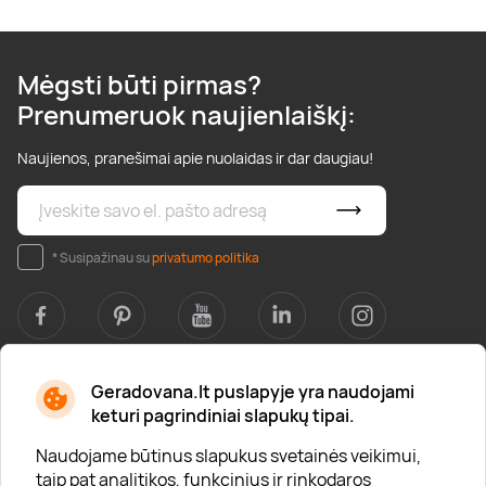
Mėgsti būti pirmas?
Prenumeruok naujienlaiškį:
Naujienos, pranešimai apie nuolaidas ir dar daugiau!
* Susipažinau su
privatumo politika
Geradovana.lt puslapyje yra naudojami
Apie mus
keturi pagrindiniai slapukų tipai.
Apie „Gera Dovana“
Naudojame būtinus slapukus svetainės veikimui,
taip pat analitikos, funkcinius ir rinkodaros
Lojalumo klubas