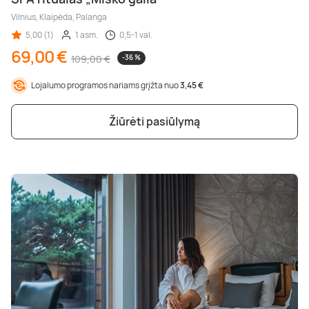
Vilnius, Klaipėda, Palanga
5,00 (1)
1 asm.
0,5-1 val.
69,00 €
109,00 €
-36 %
Lojalumo programos nariams grįžta nuo
3,45 €
Žiūrėti pasiūlymą