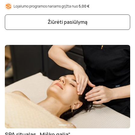
Lojalumo programos nariams grįžta nuo
5,00 €
Žiūrėti pasiūlymą
SPA ritualas „Miško galia“