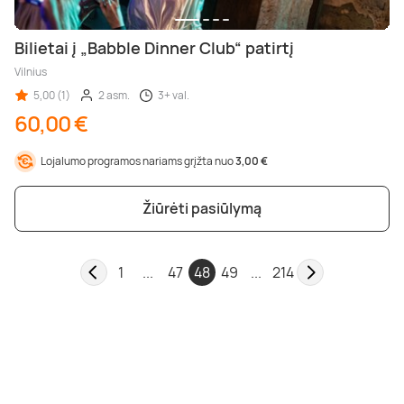
Bilietai į „Babble Dinner Club“ patirtį
Vilnius
5,00 (1)
2 asm.
3+ val.
60,00 €
Lojalumo programos nariams grįžta nuo
3,00 €
Žiūrėti pasiūlymą
1
...
47
48
49
...
214