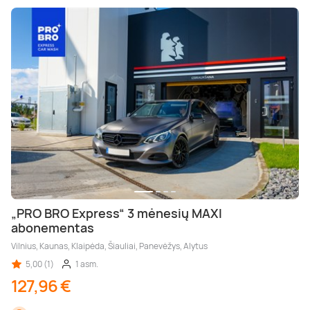
„PRO BRO Express“ 3 mėnesių MAXI
abonementas
Vilnius, Kaunas, Klaipėda, Šiauliai, Panevėžys, Alytus
5,00 (1)
1 asm.
127,96 €