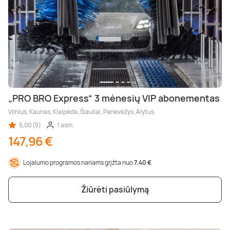
„PRO BRO Express“ 3 mėnesių VIP abonementas
Vilnius, Kaunas, Klaipėda, Šiauliai, Panevėžys, Alytus
5,00 (5)
1 asm.
147,96 €
Lojalumo programos nariams grįžta nuo
7,40 €
Žiūrėti pasiūlymą