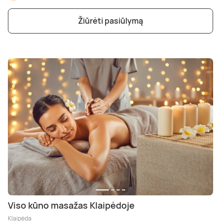
Poilsis dvaruose ir pilyse
Masažų kompleksai
Kitos vandens pramogos
Žiūrėti pasiūlymą
Viso kūno masažas Klaipėdoje
Klaipėda