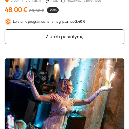
5,00 (4)
1 asm.
1 val.
Rezervacija internetu
48,00 €
60,00 €
-20 %
Lojalumo programos nariams grįžta nuo
2,40 €
Žiūrėti pasiūlymą