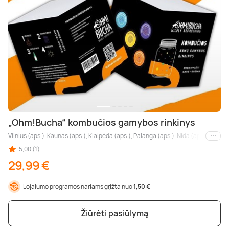
„Ohm!Bucha“ kombučios gamybos rinkinys
Vilnius (aps.), Kaunas (aps.), Klaipėda (aps.), Palanga (aps.), Nida (aps.), Druskin
Kiti m
5,00 (1)
29,99 €
Lojalumo programos nariams grįžta nuo
1,50 €
Žiūrėti pasiūlymą