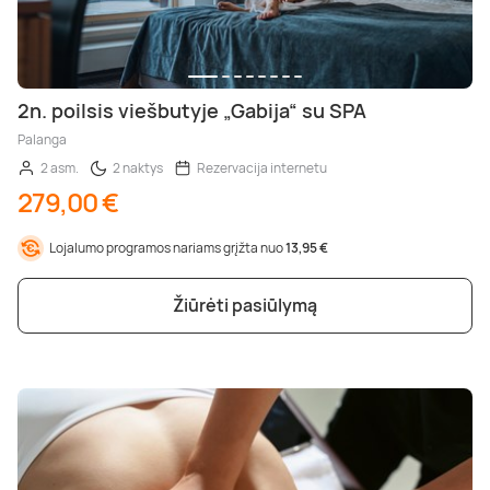
2n. poilsis viešbutyje „Gabija“ su SPA
Palanga
2 asm.
2 naktys
Rezervacija internetu
279,00 €
Lojalumo programos nariams grįžta nuo
13,95 €
Žiūrėti pasiūlymą