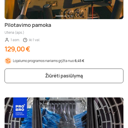
Pilotavimo pamoka
Utena (aps.)
1 asm.
iki 1 val.
129,00 €
Lojalumo programos nariams grįžta nuo
6,45 €
Žiūrėti pasiūlymą