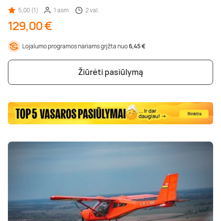
5,00 (1)
1 asm.
2 val.
129,00 €
Lojalumo programos nariams grįžta nuo
6,45 €
Žiūrėti pasiūlymą