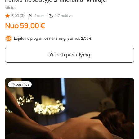
Vilnius
5,00 (3)
2 asm.
1-2 naktys
Nuo 59,00 €
Lojalumo programos nariams grįžta nuo
2,95 €
Žiūrėti pasiūlymą
Tik pas mus