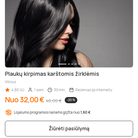
Plaukų kirpimas karštomis žirklėmis
Vilnius
4,80 (4)
1 asm.
30 min.
Rezervacija internetu
Nuo 32,00 €
40,00 €
-20 %
Lojalumo programos nariams grįžta nuo
1,60 €
Žiūrėti pasiūlymą