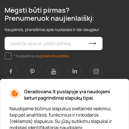
Mėgsti būti pirmas?
Prenumeruok naujienlaiškį:
Naujienos, pranešimai apie nuolaidas ir dar daugiau!
* Susipažinau su
privatumo politika
Geradovana.lt puslapyje yra naudojami
Apie mus
keturi pagrindiniai slapukų tipai.
Apie „Gera Dovana“
Naudojame būtinus slapukus svetainės veikimui,
taip pat analitikos, funkcinius ir rinkodaros
Lojalumo klubas
(reklamos) slapukus. Su jūsų sutikimu slapukai ir
Karjera
mobilieji identifikatoriai naudojami: