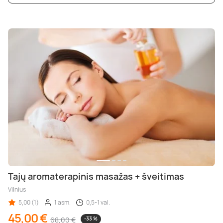
Tajų aromaterapinis masažas + šveitimas
Vilnius
5,00 (1)
1 asm.
0,5-1 val.
45,00 €
68,00 €
-33 %