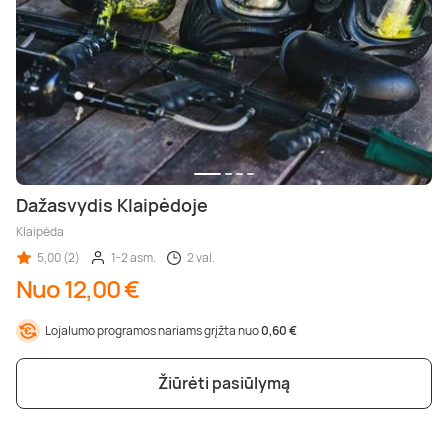
Dažasvydis Klaipėdoje
Klaipėda
5,00 (2)
1-2 asm.
2 val.
Nuo 12,00 €
Lojalumo programos nariams grįžta nuo
0,60 €
Žiūrėti pasiūlymą