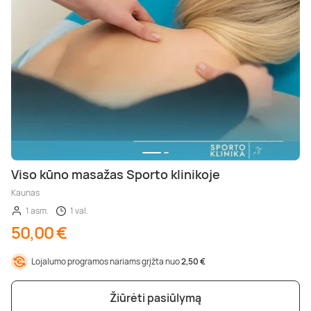
Viso kūno masažas Sporto klinikoje
Kaunas
1 asm.
1 val.
50,00 €
Lojalumo programos nariams grįžta nuo
2,50 €
Žiūrėti pasiūlymą