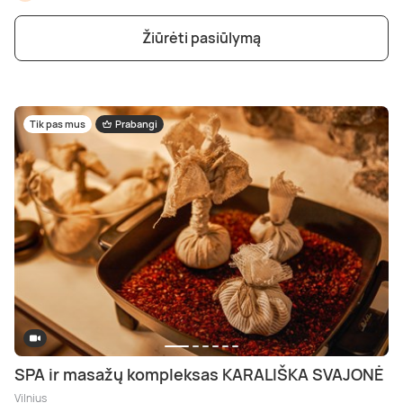
Poilsis dvaruose ir pilyse
Masažų kompleksai
Kitos vandens pramogos
Žiūrėti pasiūlymą
Tik pas mus
Prabangi
SPA ir masažų kompleksas KARALIŠKA SVAJONĖ
Vilnius