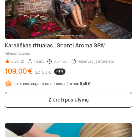
Karališkas ritualas „Shanti Aroma SPA“
Vilnius, Kaunas
5,00 (2)
1 asm.
0,5-1 val.
Rezervacija internetu
109,00 €
123,00 €
-11 %
Lojalumo programos nariams grįžta nuo
5,45 €
Žiūrėti pasiūlymą