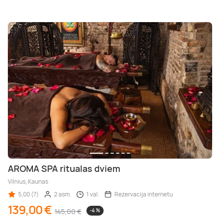
AROMA SPA ritualas dviem
Vilnius, Kaunas
5,00 (7)
2 asm.
1 val.
Rezervacija internetu
139,00 €
145,00 €
-4 %