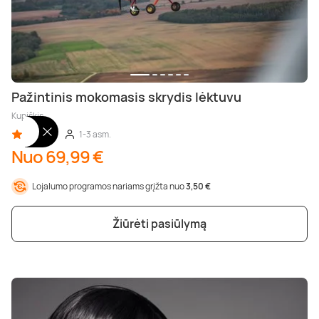
Pažintinis mokomasis skrydis lėktuvu
Kupiškis
5,00 (2)
1-3 asm.
Nuo 69,99 €
Lojalumo programos nariams grįžta nuo
3,50 €
Žiūrėti pasiūlymą