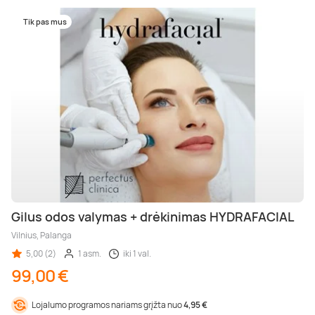
Tik pas mus
Gilus odos valymas + drėkinimas HYDRAFACIAL
Vilnius, Palanga
5,00 (2)
1 asm.
iki 1 val.
99,00 €
Lojalumo programos nariams grįžta nuo
4,95 €