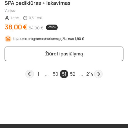
SPA pedikiūras + lakavimas
Vilnius
1 asm.
0,5-1 val.
38,00 €
54,00 €
-29 %
Lojalumo programos nariams grįžta nuo
1,90 €
Žiūrėti pasiūlymą
1
...
50
51
52
...
214