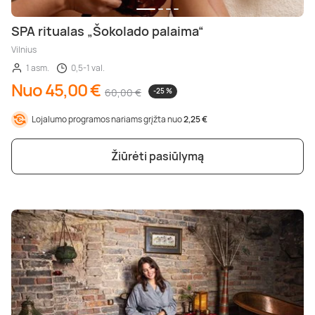
SPA ritualas „Šokolado palaima“
Vilnius
1 asm.
0,5-1 val.
Nuo 45,00 €
60,00 €
-25 %
Lojalumo programos nariams grįžta nuo
2,25 €
Žiūrėti pasiūlymą