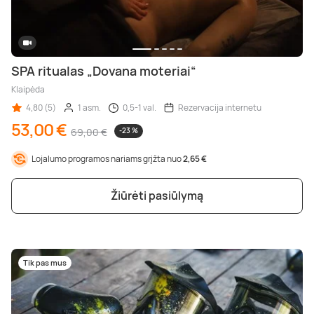
SPA ritualas „Dovana moteriai“
Klaipėda
4,80 (5)
1 asm.
0,5-1 val.
Rezervacija internetu
53,00 €
69,00 €
-23 %
Lojalumo programos nariams grįžta nuo
2,65 €
Žiūrėti pasiūlymą
Tik pas mus