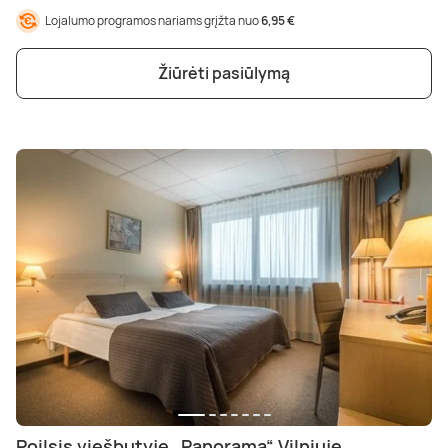
Lojalumo programos nariams grįžta nuo
6,95 €
Žiūrėti pasiūlymą
Poilsis viešbutyje „Panorama“ Vilniuje