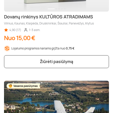
Dovanų rinkinys KULTŪROS ATRADIMAMS
Vilnius, Kaunas, Klaipėda, Druskininkai, Šiauliai, Panevėžys, Alytus
4,90 (17)
1-3 asm.
Nuo 15,00 €
Lojalumo programos nariams grįžta nuo
0,75 €
Žiūrėti pasiūlymą