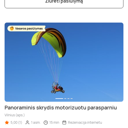
Žiūrėti pasiūlymą
Panoraminis skrydis motorizuotu parasparniu
Vilnius (aps.)
5,00 (1)
1 asm.
15 min
Rezervacija internetu