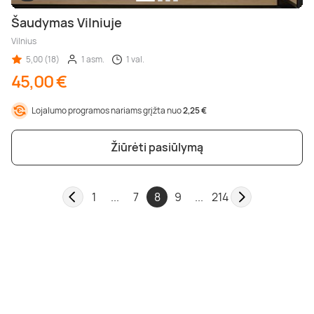
Šaudymas Vilniuje
Vilnius
5,00 (18)
1 asm.
1 val.
45,00 €
Lojalumo programos nariams grįžta nuo
2,25 €
Žiūrėti pasiūlymą
1
...
7
8
9
...
214