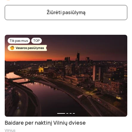
Poilsis dvaruose ir pilyse
Masažų kompleksai
Kitos vandens pramogos
Žiūrėti pasiūlymą
Tik pas mus
TOP
Baidare per naktinį Vilnių dviese
Vilnius