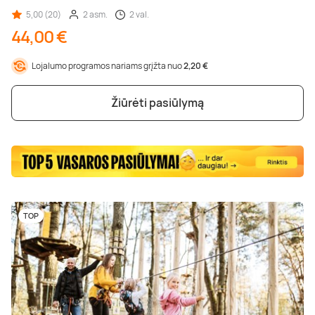
5,00 (20)
2 asm.
2 val.
44,00 €
Lojalumo programos nariams grįžta nuo
2,20 €
Žiūrėti pasiūlymą
TOP