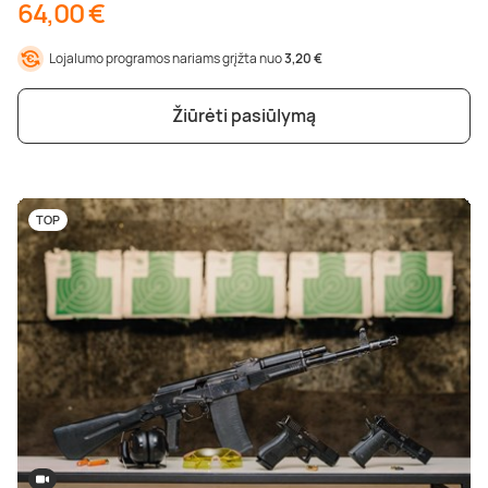
64,00 €
Lojalumo programos nariams grįžta nuo
3,20 €
Žiūrėti pasiūlymą
TOP