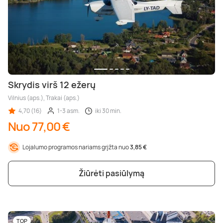
Skrydis virš 12 ežerų
Vilnius (aps.), Trakai (aps.)
4,70 (16)
1-3 asm.
iki 30 min.
Nuo 77,00 €
Lojalumo programos nariams grįžta nuo
3,85 €
Žiūrėti pasiūlymą
TOP