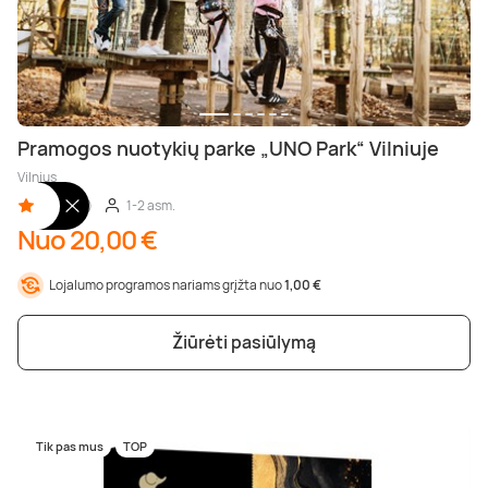
Pramogos nuotykių parke „UNO Park“ Vilniuje
Vilnius
4,90 (10)
1-2 asm.
Nuo 20,00 €
Lojalumo programos nariams grįžta nuo
1,00 €
Žiūrėti pasiūlymą
Tik pas mus
TOP