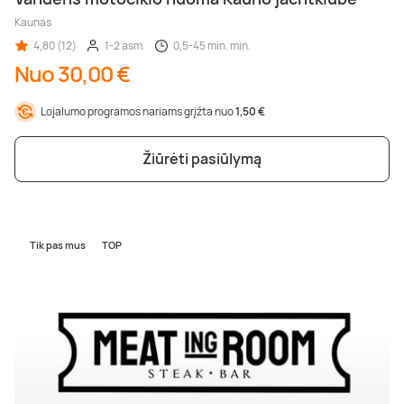
Kaunas
4,80 (12)
1-2 asm.
0,5-45 min. min.
Nuo 30,00 €
Lojalumo programos nariams grįžta nuo
1,50 €
Žiūrėti pasiūlymą
Tik pas mus
TOP