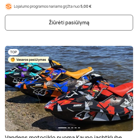
Lojalumo programos nariams grįžta nuo
5,00 €
Žiūrėti pasiūlymą
TOP
Vandens motociklo nuoma Kauno jachtklube