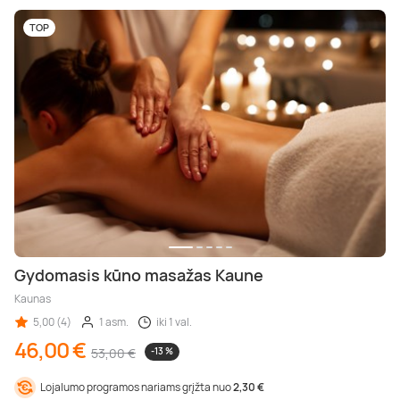
TOP
Gydomasis kūno masažas Kaune
Kaunas
5,00 (4)
1 asm.
iki 1 val.
46,00 €
53,00 €
-13 %
Lojalumo programos nariams grįžta nuo
2,30 €