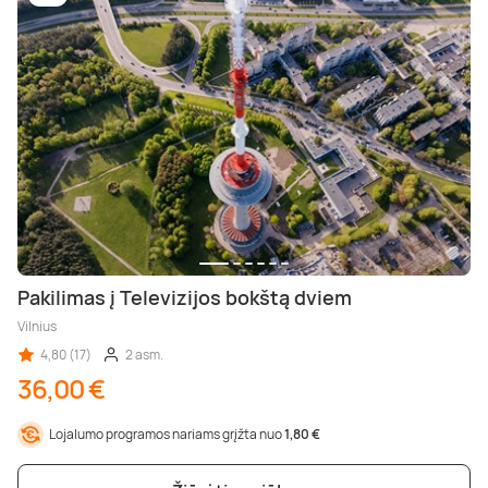
Pakilimas į Televizijos bokštą dviem
Vilnius
4,80 (17)
2 asm.
36,00 €
Lojalumo programos nariams grįžta nuo
1,80 €