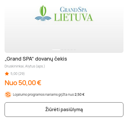
„Grand SPA“ dovanų čekis
Druskininkai, Alytus (aps.)
5,00 (29)
Nuo 50,00 €
Lojalumo programos nariams grįžta nuo
2,50 €
Žiūrėti pasiūlymą