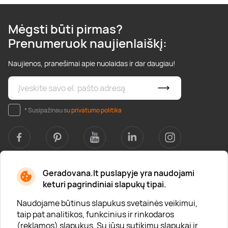
Mėgsti būti pirmas?
Prenumeruok naujienlaiškį:
Naujienos, pranešimai apie nuolaidas ir dar daugiau!
* Susipažinau su
privatumo politika
Geradovana.lt puslapyje yra naudojami
Apie mus
keturi pagrindiniai slapukų tipai.
Apie „Gera Dovana“
Naudojame būtinus slapukus svetainės veikimui,
taip pat analitikos, funkcinius ir rinkodaros
Lojalumo klubas
(reklamos) slapukus. Su jūsų sutikimu slapukai ir