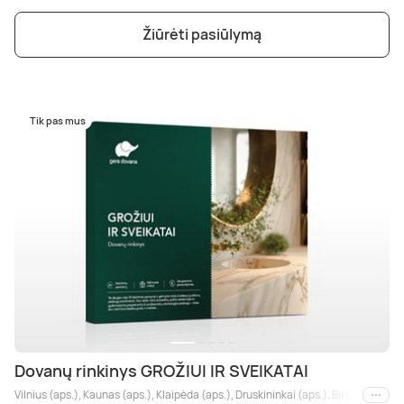
Žiūrėti pasiūlymą
Tik pas mus
Dovanų rinkinys GROŽIUI IR SVEIKATAI
Vilnius (aps.), Kaunas (aps.), Klaipėda (aps.), Druskininkai (aps.), Birštonas (aps.
Kiti m