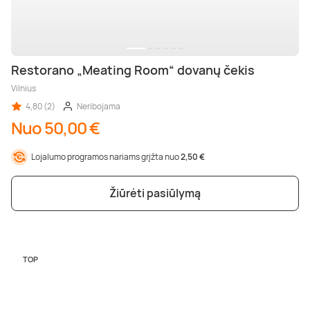
Restorano „Meating Room“ dovanų čekis
Vilnius
4,80 (2)
Neribojama
Nuo 50,00 €
Lojalumo programos nariams grįžta nuo
2,50 €
Žiūrėti pasiūlymą
TOP