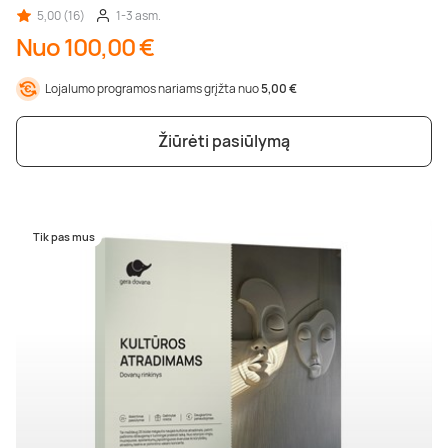
5,00 (16)
1-3 asm.
Nuo 100,00 €
Lojalumo programos nariams grįžta nuo
5,00 €
Žiūrėti pasiūlymą
Tik pas mus