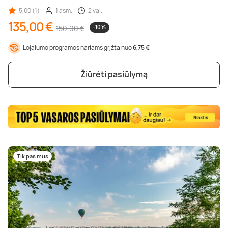
5,00 (1)
1 asm.
2 val.
135,00 €
150,00 €
-10 %
Lojalumo programos nariams grįžta nuo
6,75 €
Žiūrėti pasiūlymą
Tik pas mus