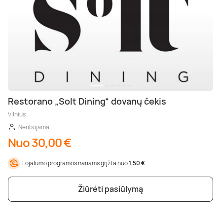
Restorano „Solt Dining“ dovanų čekis
Vilnius
Neribojama
Nuo 30,00 €
Lojalumo programos nariams grįžta nuo
1,50 €
Žiūrėti pasiūlymą