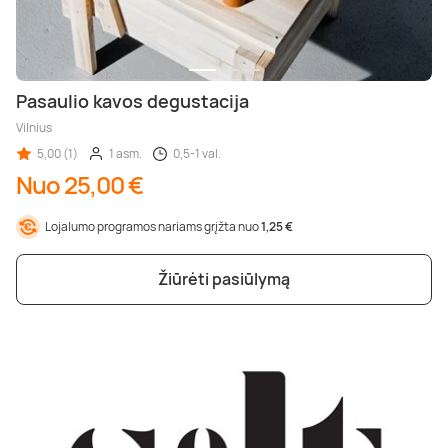
Pasaulio kavos degustacija
Vilnius
5,00 (1)
1 asm.
0,5-1 val.
Nuo 25,00 €
Lojalumo programos nariams grįžta nuo
1,25 €
Žiūrėti pasiūlymą