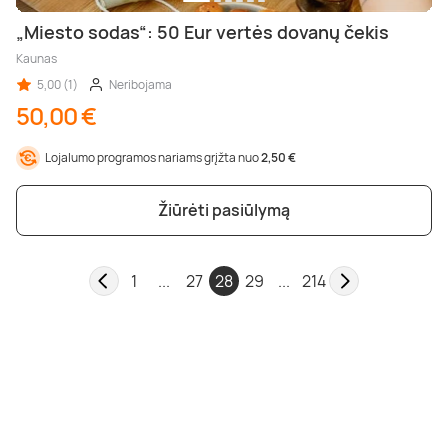
„Miesto sodas“: 50 Eur vertės dovanų čekis
Kaunas
5,00 (1)
Neribojama
50,00 €
Lojalumo programos nariams grįžta nuo
2,50 €
Žiūrėti pasiūlymą
1
...
27
28
29
...
214