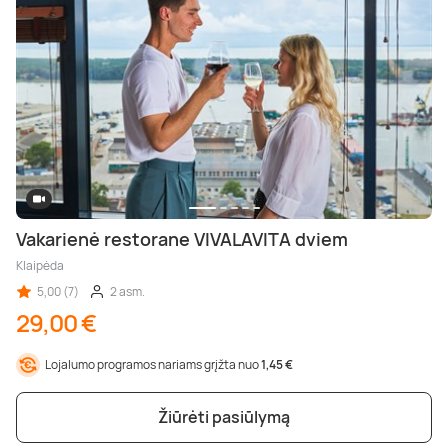
Vakarienė restorane VIVALAVITA dviem
Klaipėda
5,00 (7)
2 asm.
29,00 €
Lojalumo programos nariams grįžta nuo
1,45 €
Žiūrėti pasiūlymą