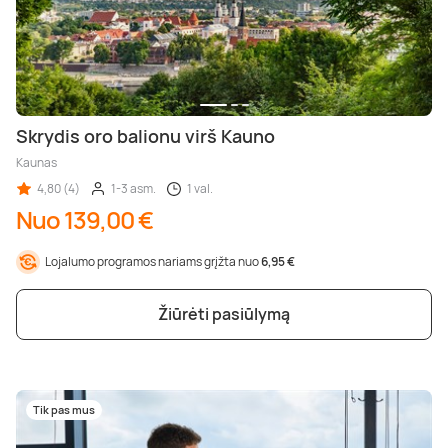
Skrydis oro balionu virš Kauno
Kaunas
4,80 (4)
1-3 asm.
1 val.
Nuo 139,00 €
Lojalumo programos nariams grįžta nuo
6,95 €
Žiūrėti pasiūlymą
Tik pas mus