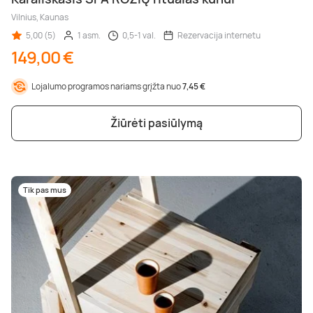
Vilnius, Kaunas
5,00 (5)
1 asm.
0,5-1 val.
Rezervacija internetu
149,00 €
Lojalumo programos nariams grįžta nuo
7,45 €
Žiūrėti pasiūlymą
Tik pas mus