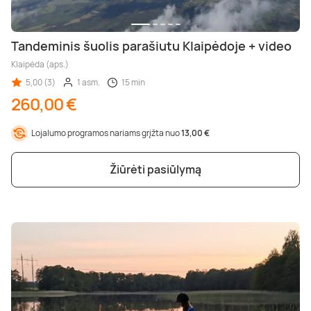
Tandeminis šuolis parašiutu Klaipėdoje + video
Klaipėda (aps.)
5,00 (3)
1 asm.
15 min
260,00 €
Lojalumo programos nariams grįžta nuo
13,00 €
Žiūrėti pasiūlymą