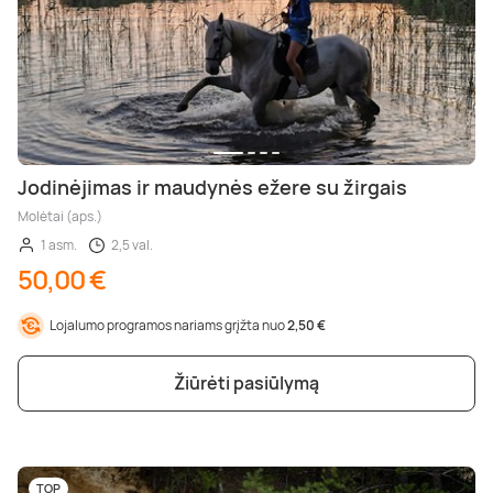
Jodinėjimas ir maudynės ežere su žirgais
Molėtai (aps.)
1 asm.
2,5 val.
50,00 €
Lojalumo programos nariams grįžta nuo
2,50 €
Žiūrėti pasiūlymą
TOP