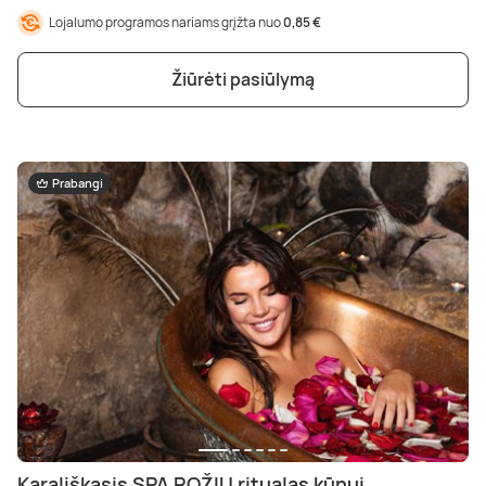
Lojalumo programos nariams grįžta nuo
0,85 €
Žiūrėti pasiūlymą
Prabangi
Karališkasis SPA ROŽIŲ ritualas kūnui