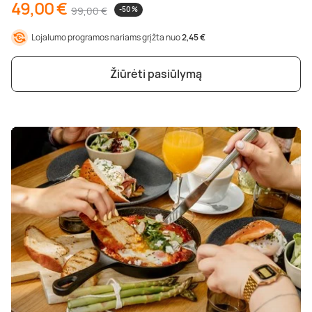
49,00 €
99,00 €
-50 %
Lojalumo programos nariams grįžta nuo
2,45 €
Žiūrėti pasiūlymą