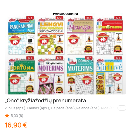
„Oho“ kryžiažodžių prenumerata
Vilnius (aps.), Kaunas (aps.), Klaipėda (aps.), Palanga (aps.), Nida (aps.), Druskin
Kiti m
5,00 (8)
16,90 €