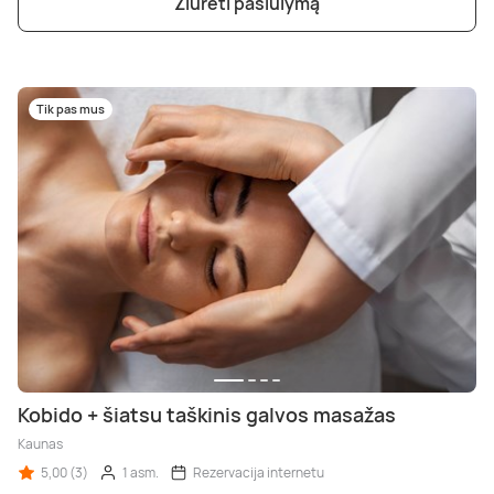
Žiūrėti pasiūlymą
Tik pas mus
Kobido + šiatsu taškinis galvos masažas
Kaunas
5,00 (3)
1 asm.
Rezervacija internetu