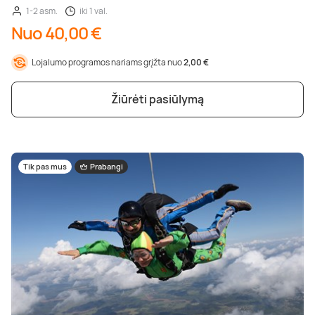
1-2 asm.
iki 1 val.
Nuo 40,00 €
Lojalumo programos nariams grįžta nuo
2,00 €
Žiūrėti pasiūlymą
Tik pas mus
Prabangi