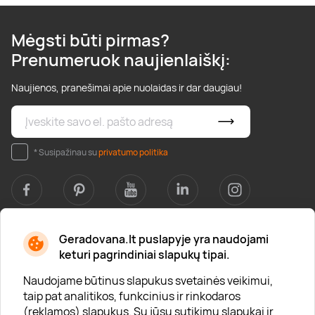
Mėgsti būti pirmas?
Prenumeruok naujienlaiškį:
Naujienos, pranešimai apie nuolaidas ir dar daugiau!
* Susipažinau su
privatumo politika
Geradovana.lt puslapyje yra naudojami
Apie mus
keturi pagrindiniai slapukų tipai.
Apie „Gera Dovana“
Naudojame būtinus slapukus svetainės veikimui,
taip pat analitikos, funkcinius ir rinkodaros
Lojalumo klubas
(reklamos) slapukus. Su jūsų sutikimu slapukai ir