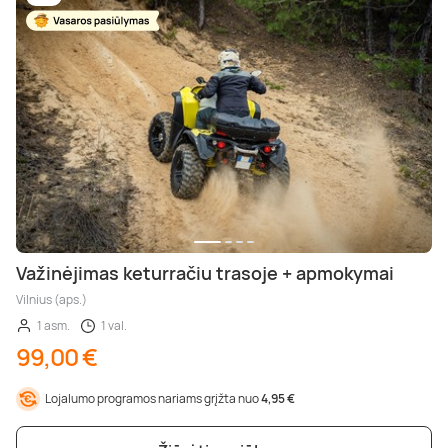
Važinėjimas keturračiu trasoje + apmokymai
Vilnius (aps.)
1 asm.
1 val.
99,00 €
Lojalumo programos nariams grįžta nuo
4,95 €