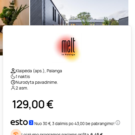
Klaipėda (aps.), Palanga
1 naktis
Nurodyta pavadinime.
2 asm.
129,00
€
Nuo 30 €, 3 dalimis po 43,00 be pabrangimo!
Lojalumo programos nariams grįžta
6,45 €