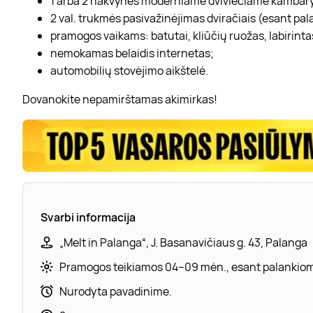
1 arba 2 nakvynės moderniame dviviečiame kambary
2 val. trukmės pasivažinėjimas dviračiais (esant p
pramogos vaikams: batutai, kliūčių ruožas, labirin
nemokamas belaidis internetas;
automobilių stovėjimo aikštelė.
Dovanokite nepamirštamas akimirkas!
Svarbi informacija
„Melt in Palanga“, J. Basanavičiaus g. 43, Palanga
Pramogos teikiamos 04–09 mėn., esant palankiom
Nurodyta pavadinime.