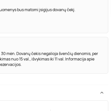
 duomenys bus matomi įsigijus dovanų čekį.
9 30 mėn. Dovanų čekis negalioja švenčių dienomis, per
imas nuo 15 val., išvykimas iki 11 val. Informacija apie
ezervacijos.