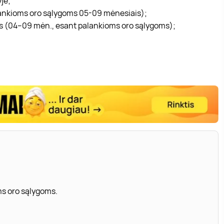
je;
alankioms oro sąlygoms 05-09 mėnesiais);
tas (04–09 mėn., esant palankioms oro sąlygoms);
s oro sąlygoms.