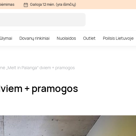
siėmimas
Galioja 12 mėn. (yra išimčių)
ūlymai
Dovanų rinkiniai
Nuolaidos
Outlet
Poilsis Lietuvoje
nė „Melt in Palanga“ dviem + pramogos
 dviem + pramogos