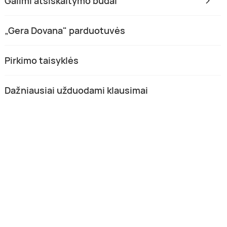
Galimi atsiskaitymo būdai
„Gera Dovana" parduotuvės
Pirkimo taisyklės
Dažniausiai užduodami klausimai