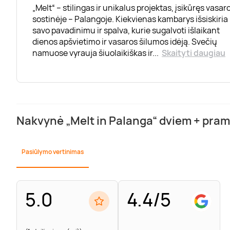
„Melt“ – stilingas ir unikalus projektas, įsikūręs vasar
sostinėje – Palangoje. Kiekvienas kambarys išsiskiria
savo pavadinimu ir spalva, kurie sugalvoti išlaikant
dienos apšvietimo ir vasaros šilumos idėją. Svečių
namuose vyrauja šiuolaikiškas ir
...
Skaityti daugiau
Nakvynė „Melt in Palanga“ dviem + pramo
Pasiūlymo vertinimas
5.0
4.4/5