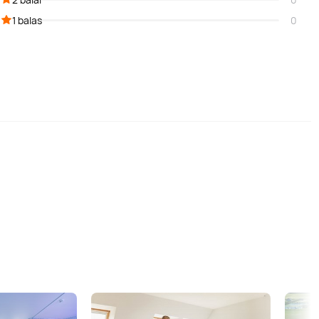
1 balas
0