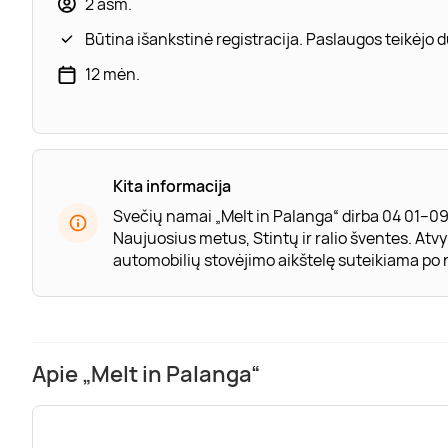
2 asm.
Būtina išankstinė registracija. Paslaugos teikėjo
12 mėn.
Kita informacija
Svečių namai „Melt in Palanga“ dirba 04 01–0
Naujuosius metus, Stintų ir ralio šventes. Atvyk
automobilių stovėjimo aikštelę suteikiama po r
Apie „Melt in Palanga“