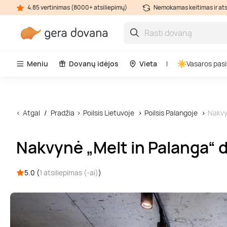
4.85 vertinimas (8000+ atsiliepimų)
Nemokamas keitimas ir at
Meniu
Dovanų idėjos
Vieta
Vasaros pasi
Atgal
Pradžia
Poilsis Lietuvoje
Poilsis Palangoje
Nakvy
Nakvynė „Melt in Palanga“
5.0 (
1 atsiliepimas (-ai)
)