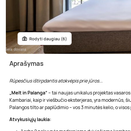
Rodyti daugiau (6)
Aprašymas
Rūpesčius ištirpdantis atokvėpis prie jūros...
„Melt in Palanga“
– tai naujas unikalus projektas vasaros 
Kambariai, kaip ir viešbučio eksterjeras, yra modernūs, šiu
Palangos tilto ar paplūdimio – vos 3 minutės kelio, o vis
Atvykusiųjų laukia: