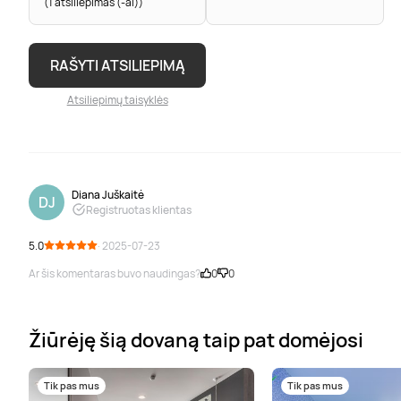
(1 atsiliepimas (-ai))
RAŠYTI ATSILIEPIMĄ
Atsiliepimų taisyklės
Diana Juškaitė
DJ
Registruotas klientas
5.0
· 2025-07-23
Ar šis komentaras buvo naudingas?
0
0
Žiūrėję šią dovaną taip pat domėjosi
Tik pas mus
Tik pas mus