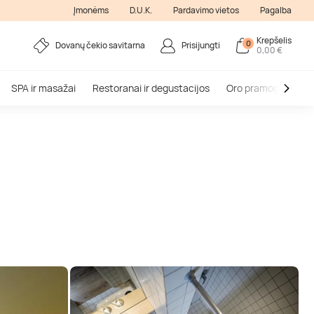
Įmonėms
D.U.K.
Pardavimo vietos
Pagalba
Krepšelis
0
Dovanų čekio savitarna
Prisijungti
0,00 €
SPA ir masažai
Restoranai ir degustacijos
Oro pramogos
V