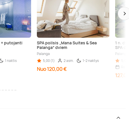
 + putojanti
SPA poilsis „Mana Suites & Sea
1 n. dv
Palanga“ dviem
SPA d. 
Palanga
Palanga
1 naktis
5,00 (1)
2 asm.
1-2 naktys
5,00 
Reze
Nuo 120,00 €
127,00