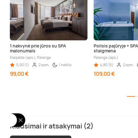
1 nakvynė prie jūros su SPA
Poilsis pajūryje + SPA
malonumais
staigmena
Klaipėda (aps.), Palanga
Palanga (aps.)
5,00 (1)
2 asm.
1 naktis
4,80 (5)
2 asm.
99,00 €
109,00 €
Klausimai ir atsakymai (2)