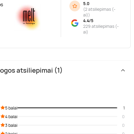
5.0
os
(
2 atsiliepimas (-
ai)
)
4.4/5
229 atsiliepimas (-
ai)
gos atsiliepimai (1)
5 balai
1
4 balai
0
3 balai
0
2 balai
0