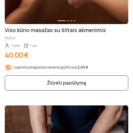
Viso kūno masažas su šiltais akmenimis
Alytus
1 asm.
1 val.
40,00 €
Lojalumo programos nariams grįžta nuo
2,00 €
Žiūrėti pasiūlymą