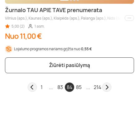
Žurnalo TAU APIE TAVE prenumerata
Vilnius (aps.), Kaunas (aps.), Klaipėda (aps.), Palanga (aps.), Nida (aps.), Druskin
Kiti m
5,00 (2)
1 asm.
Nuo 11,00 €
Lojalumo programos nariams grįžta nuo
0,55 €
Žiūrėti pasiūlymą
1
...
83
84
85
...
214