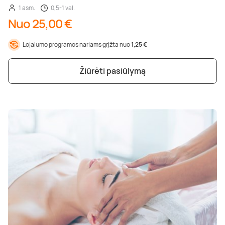
1 asm.
0,5-1 val.
Nuo 25,00 €
Lojalumo programos nariams grįžta nuo
1,25 €
Žiūrėti pasiūlymą