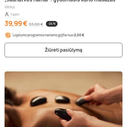
Vilnius
1 asm.
39,99 €
53,00 €
-24 %
Lojalumo programos nariams grįžta nuo
2,00 €
Žiūrėti pasiūlymą