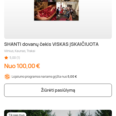
SHANTI dovanų čekis VISKAS ĮSKAIČIUOTA
Vilnius, Kaunas, Trakai
5,00 (1)
Nuo 100,00 €
Lojalumo programos nariams grįžta nuo
5,00 €
Žiūrėti pasiūlymą
Tik pas mus