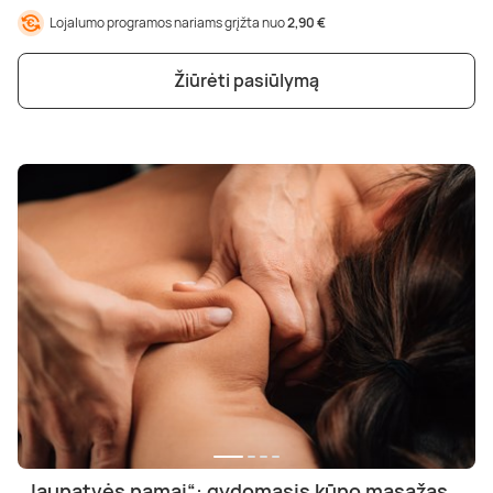
Lojalumo programos nariams grįžta nuo
2,90 €
Žiūrėti pasiūlymą
„Jaunatvės namai“: gydomasis kūno masažas