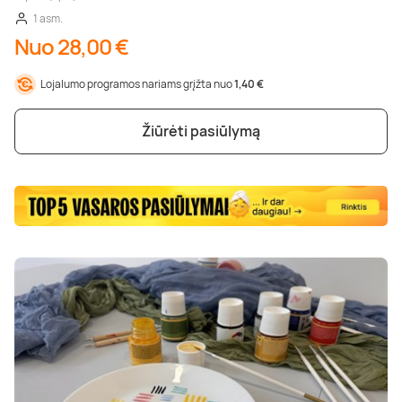
1 asm.
Nuo 28,00 €
Lojalumo programos nariams grįžta nuo
1,40 €
Žiūrėti pasiūlymą