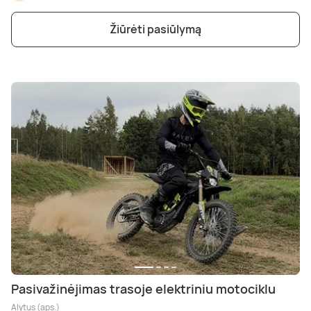
Poilsis dvaruose ir pilyse
Masažų kompleksai
Kitos vandens pramogos
Žiūrėti pasiūlymą
Pasivažinėjimas trasoje elektriniu motociklu
Alytus (aps.)