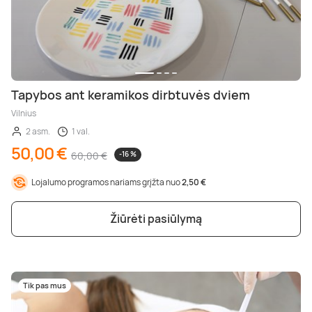
Tapybos ant keramikos dirbtuvės dviem
Vilnius
2 asm.
1 val.
50,00 €
60,00 €
-16 %
Lojalumo programos nariams grįžta nuo
2,50 €
Žiūrėti pasiūlymą
Tik pas mus