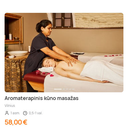
Aromaterapinis kūno masažas
Vilnius
1 asm.
0,5-1 val.
58,00 €