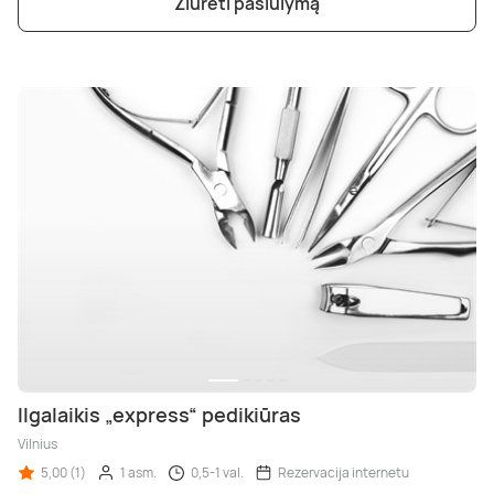
Žiūrėti pasiūlymą
Ilgalaikis „express“ pedikiūras
Vilnius
5,00 (1)
1 asm.
0,5-1 val.
Rezervacija internetu