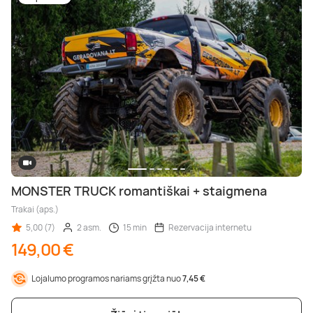
MONSTER TRUCK romantiškai + staigmena
Trakai (aps.)
5,00 (7)
2 asm.
15 min
Rezervacija internetu
149,00 €
Lojalumo programos nariams grįžta nuo
7,45 €