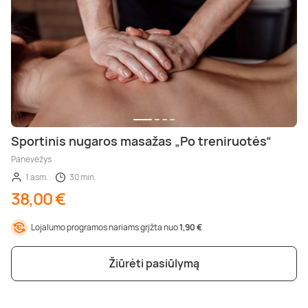
Sportinis nugaros masažas „Po treniruotės“
Panevėžys
1 asm.
30 min.
38,00 €
Lojalumo programos nariams grįžta nuo
1,90 €
Žiūrėti pasiūlymą