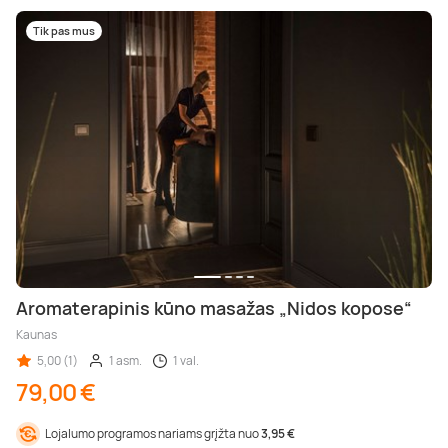
Tik pas mus
Aromaterapinis kūno masažas „Nidos kopose“
Kaunas
5,00 (1)
1 asm.
1 val.
79,00 €
Lojalumo programos nariams grįžta nuo
3,95 €