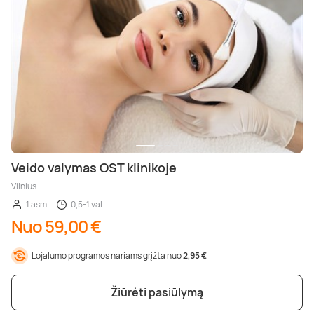
Veido valymas OST klinikoje
Vilnius
1 asm.
0,5-1 val.
Nuo 59,00 €
Lojalumo programos nariams grįžta nuo
2,95 €
Žiūrėti pasiūlymą