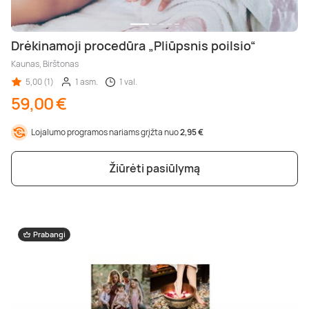
Drėkinamoji procedūra „Pliūpsnis poilsio“
Kaunas, Birštonas
5,00 (1)
1 asm.
1 val.
59,00 €
Lojalumo programos nariams grįžta nuo
2,95 €
Žiūrėti pasiūlymą
Prabangi