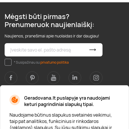
Mėgsti būti pirmas?
Prenumeruok naujienlaiškį:
Naujienos, pranešimai apie nuolaidas ir dar daugiau!
* Susipažinau su
privatumo politika
Geradovana.lt puslapyje yra naudojami
Apie mus
keturi pagrindiniai slapukų tipai.
Apie „Gera Dovana“
Naudojame būtinus slapukus svetainės veikimui,
taip pat analitikos, funkcinius ir rinkodaros
Lojalumo klubas
(reklamos) slapukus. Su jūsų sutikimu slapukai ir