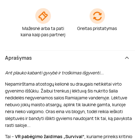
Mažesnė arba ta pati
Greitas pristatymas
kaina kaip pas partnerį
Aprašymas
Ant plauko kabanti gyvybė ir troškimas išgyventi...
Nepamirštama atostogų kelionė su draugais netikėtai virto
gyvenimo iššūkiu. Žaibui trenkus į lėktuvą šis nukrito šalia
nedidelės negyvenamos salos Ramiajame vandenyje. Lėktuve
nebuvo jokių maisto atsargų, aplink tik laukinė gamta, kurioje
nėra nieko valgomo. Oras eina vis blogyn, todėl reikia ieškoti
slėptuvės ir bandyti išlikti gyviems naudojant tik tai, ką pavyksta
rasti saloje...
Tai –
VR pabėgimo žaidimas
„Survival“
, kuriame prireiks kritinio