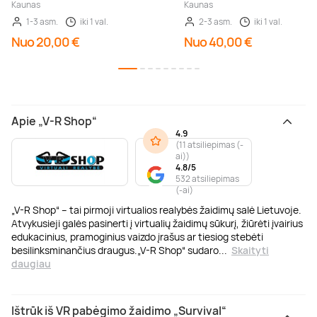
Kaunas
Kaunas
1-3 asm.
iki 1 val.
2-3 asm.
iki 1 val.
Nuo 20,00 €
Nuo 40,00 €
Apie „V-R Shop“
4.9
(
11 atsiliepimas (-
ai)
)
4.8/5
532 atsiliepimas
(-ai)
„V-R Shop“ – tai pirmoji virtualios realybės žaidimų salė Lietuvoje.
Atvykusieji galės pasinerti į virtualių žaidimų sūkurį, žiūrėti įvairius
edukacinius, pramoginius vaizdo įrašus ar tiesiog stebėti
besilinksminančius draugus.„V-R Shop“ sudaro
...
Skaityti
daugiau
Ištrūk iš VR pabėgimo žaidimo „Survival“