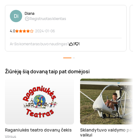
Diana
Di
Registruotas klientas
4.0
· 2024-01-06
5
Ar šis komentaras buvo naudingas?
0
1
A
Žiūrėję šią dovaną taip pat domėjosi
Raganiukės teatro dovanų čekis
Sklandytuvo valdymo pam
vaikui
Vilnius