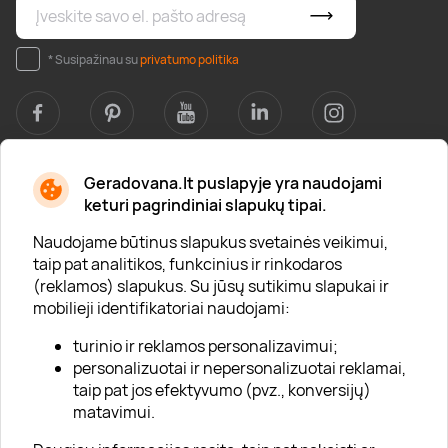
* Susipažinau su
privatumo politika
Geradovana.lt puslapyje yra naudojami
Apie mus
keturi pagrindiniai slapukų tipai.
Apie „Gera Dovana“
Naudojame būtinus slapukus svetainės veikimui,
taip pat analitikos, funkcinius ir rinkodaros
Lojalumo klubas
(reklamos) slapukus. Su jūsų sutikimu slapukai ir
Karjera
mobilieji identifikatoriai naudojami:
Visi partneriai
turinio ir reklamos personalizavimui;
personalizuotai ir nepersonalizuotai reklamai,
Kontaktai
taip pat jos efektyvumo (pvz., konversijų)
Tinklaraštis
matavimui.