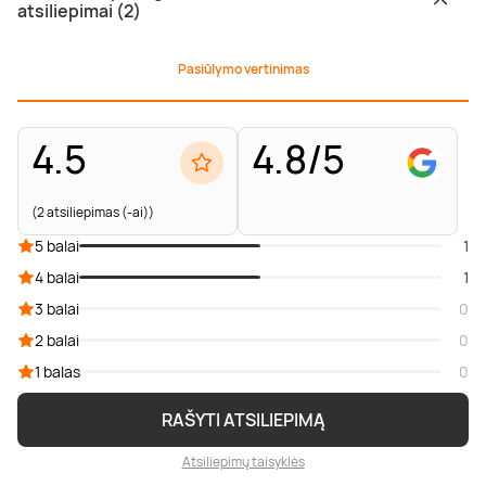
atsiliepimai (2)
Pasiūlymo vertinimas
4.5
4.8/5
(2 atsiliepimas (-ai))
5 balai
1
4 balai
1
3 balai
0
2 balai
0
1 balas
0
RAŠYTI ATSILIEPIMĄ
Atsiliepimų taisyklės