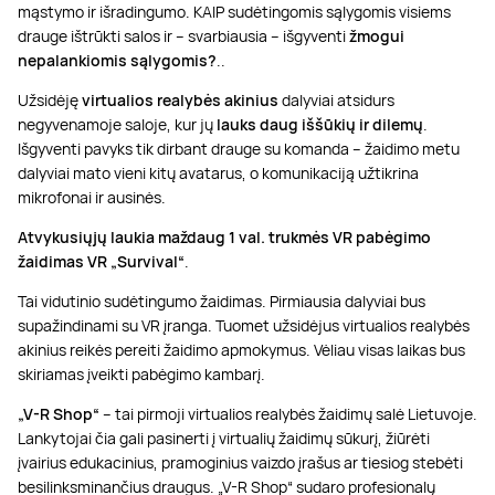
mąstymo ir išradingumo. KAIP sudėtingomis sąlygomis visiems
drauge ištrūkti salos ir – svarbiausia – išgyventi
žmogui
nepalankiomis sąlygomis?
..
Užsidėję
virtualios realybės akinius
dalyviai atsidurs
negyvenamoje saloje, kur jų
lauks daug iššūkių ir dilemų
.
Išgyventi pavyks tik dirbant drauge su komanda – žaidimo metu
dalyviai mato vieni kitų avatarus, o komunikaciją užtikrina
mikrofonai ir ausinės.
Atvykusiųjų laukia maždaug 1 val. trukmės VR pabėgimo
žaidimas VR „Survival“
.
Tai vidutinio sudėtingumo žaidimas. Pirmiausia dalyviai bus
supažindinami su VR įranga. Tuomet užsidėjus virtualios realybės
akinius reikės pereiti žaidimo apmokymus. Vėliau visas laikas bus
skiriamas įveikti pabėgimo kambarį.
„V-R Shop“
– tai pirmoji virtualios realybės žaidimų salė Lietuvoje.
Lankytojai čia gali pasinerti į virtualių žaidimų sūkurį, žiūrėti
įvairius edukacinius, pramoginius vaizdo įrašus ar tiesiog stebėti
besilinksminančius draugus. „V-R Shop“ sudaro profesionalų