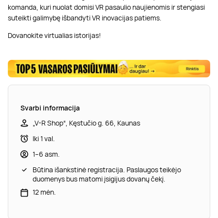
komanda, kuri nuolat domisi VR pasaulio naujienomis ir stengiasi
suteikti galimybę išbandyti VR inovacijas patiems.
Dovanokite virtualias istorijas!
Svarbi informacija
„V-R Shop“, Kęstučio g. 66, Kaunas
Iki 1 val.
1–6 asm.
Būtina išankstinė registracija. Paslaugos teikėjo
duomenys bus matomi įsigijus dovanų čekį.
12 mėn.