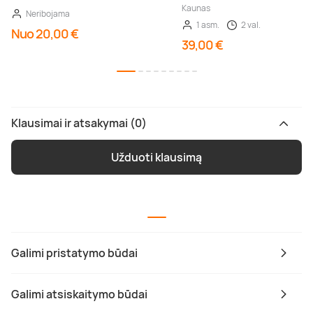
Kaunas
Neribojama
1 asm.
2 val.
Nuo 20,00 €
39,00 €
Klausimai ir atsakymai (0)
Užduoti klausimą
Galimi pristatymo būdai
Galimi atsiskaitymo būdai