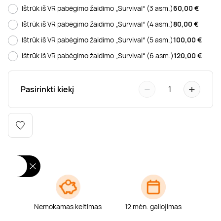
Poilsis dvaruose ir pilyse
Masažų kompleksai
Kitos vandens pramogos
Ištrūk iš VR pabėgimo žaidimo „Survival“ (3 asm.)
60,00
€
Ištrūk iš VR pabėgimo žaidimo „Survival“ (4 asm.)
80,00
€
Ištrūk iš VR pabėgimo žaidimo „Survival“ (5 asm.)
100,00
€
Ištrūk iš VR pabėgimo žaidimo „Survival“ (6 asm.)
120,00
€
−
+
Pasirinkti kiekį
1
Nemokamas keitimas
12 mėn. galiojimas