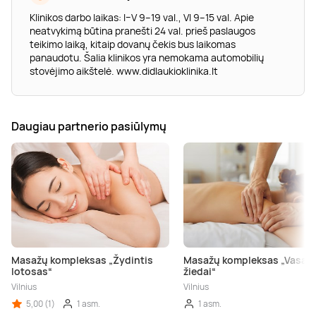
Klinikos darbo laikas: I–V 9–19 val., VI 9–15 val. Apie
neatvykimą būtina pranešti 24 val. prieš paslaugos
teikimo laiką, kitaip dovanų čekis bus laikomas
panaudotu. Šalia klinikos yra nemokama automobilių
stovėjimo aikštelė. www.didlaukioklinika.lt
Daugiau partnerio pasiūlymų
Masažų kompleksas „Žydintis
Masažų kompleksas „Vasar
lotosas“
žiedai“
Vilnius
Vilnius
5,00 (1)
1 asm.
1 asm.