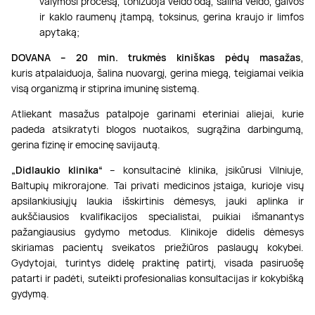
valymosi procesą, tonizuoja veido odą, šalina veido, galvos
ir kaklo raumenų įtampą, toksinus, gerina kraujo ir limfos
apytaką;
DOVANA – 20 min. trukmės kiniškas pėdų masažas
,
kuris atpalaiduoja, šalina nuovargį, gerina miegą, teigiamai veikia
visą organizmą ir stiprina imuninę sistemą.
Atliekant masažus patalpoje garinami eteriniai aliejai, kurie
padeda atsikratyti blogos nuotaikos, sugrąžina darbingumą,
gerina fizinę ir emocinę savijautą.
„Didlaukio klinika“
– konsultacinė klinika, įsikūrusi Vilniuje,
Baltupių mikrorajone. Tai privati medicinos įstaiga, kurioje visų
apsilankiusiųjų laukia išskirtinis dėmesys, jauki aplinka ir
aukščiausios kvalifikacijos specialistai, puikiai išmanantys
pažangiausius gydymo metodus. Klinikoje didelis dėmesys
skiriamas pacientų sveikatos priežiūros paslaugų kokybei.
Gydytojai, turintys didelę praktinę patirtį, visada pasiruošę
patarti ir padėti, suteikti profesionalias konsultacijas ir kokybišką
gydymą.