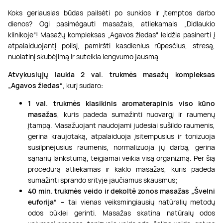
Koks geriausias būdas pailsėti po sunkios ir įtemptos darbo
dienos? Ogi pasimėgauti masažais, atliekamais „Didlaukio
klinikoje“! Masažų kompleksas „Agavos žiedas“ leidžia pasinerti į
atpalaiduojantį poilsį, pamiršti kasdienius rūpesčius, stresą,
nuolatinį skubėjimą ir suteikia lengvumo jausmą.
Atvykusiųjų laukia 2 val. trukmės masažų kompleksas
„Agavos žiedas“
, kurį sudaro:
1 val. trukmės klasikinis aromaterapinis viso kūno
masažas
, kuris padeda sumažinti nuovargį ir raumenų
įtampą. Masažuojant naudojami judesiai sušildo raumenis,
gerina kraujotaką, atpalaiduoja įsitempusius ir tonizuoja
susilpnėjusius raumenis, normalizuoja jų darbą, gerina
sąnarių lankstumą, teigiamai veikia visą organizmą. Per šią
procedūrą atliekamas ir kaklo masažas, kuris padeda
sumažinti sprando srityje jaučiamus skausmus;
40 min. trukmės veido ir dekoltė zonos masažas „Švelni
euforija“ –
tai vienas veiksmingiausių natūralių metodų
odos būklei gerinti. Masažas skatina natūralų odos