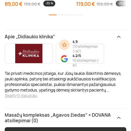
89,00 €
119,00 €
139,00 €
-35 %
159,00 €
-25 %
Apie „Didlaukio klinika“
4.9
(
10 atsiliepimas
(-ai)
)
4.2/5
10 atsiliepimas (-
ai)
Tai privati medicinos įstaiga, kur Jūsų laukia išskirtinis dėmesys,
jauki aplinka, patyrę bei atsakingi aukščiausios kvalifikacijos
profesionalūs specialistai, puikiai išmanantys pažangiausius
gydymo metodus, ypatingą dėmesį skiriantys pacientų
...
Skaityti daugiau
Masažų kompleksas „Agavos žiedas“ + DOVANA
atsiliepimai (0)