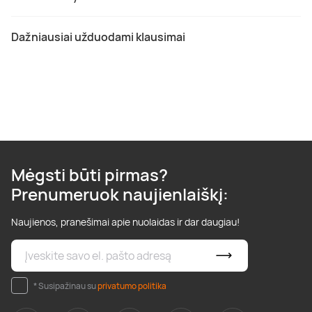
Dažniausiai užduodami klausimai
Mėgsti būti pirmas?
Prenumeruok naujienlaiškį:
Naujienos, pranešimai apie nuolaidas ir dar daugiau!
* Susipažinau su
privatumo politika