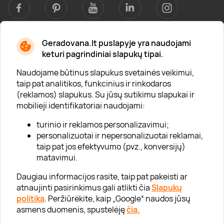
Geradovana.lt puslapyje yra naudojami
Apie mus
keturi pagrindiniai slapukų tipai.
Apie „Gera Dovana“
Naudojame būtinus slapukus svetainės veikimui,
taip pat analitikos, funkcinius ir rinkodaros
Lojalumo klubas
(reklamos) slapukus. Su jūsų sutikimu slapukai ir
Karjera
mobilieji identifikatoriai naudojami:
Visi partneriai
turinio ir reklamos personalizavimui;
personalizuotai ir nepersonalizuotai reklamai,
Kontaktai
taip pat jos efektyvumo (pvz., konversijų)
Tinklaraštis
matavimui.
Daugiau informacijos rasite, taip pat pakeisti ar
atnaujinti pasirinkimus gali atlikti čia
Slapukų
Informacija
politika
. Peržiūrėkite, kaip „Google“ naudos jūsų
asmens duomenis, spustelėję
čia.
„GERA DOVANA“ GRUPĖ