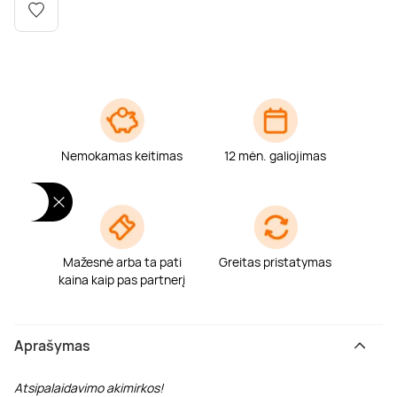
Poilsis dvaruose ir pilyse
Masažų kompleksai
Kitos vandens pramogos
Nemokamas keitimas
12 mėn. galiojimas
Mažesnė arba ta pati
Greitas pristatymas
kaina kaip pas partnerį
Aprašymas
Atsipalaidavimo akimirkos
!