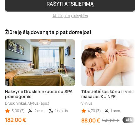
RAŠYTI ATSILIEPIMĄ
Atsiliepimų taisyklės
Žiūrėję šią dovaną taip pat domėjosi
Nakvynė Druskininkuose su SPA
Tibetietiškas kūno ir veido
pramogomis
masažas KU NYE
Druskininkai, Alytus (aps.)
Vilnius
5,00 (7)
2 asm.
1 naktis
4,70 (3)
1 asm.
182,00 €
88,00 €
150,00 €
-41 %