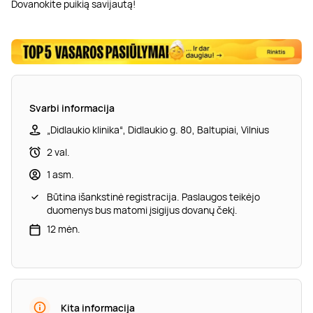
Dovanokite puikią savijautą!
Svarbi informacija
„Didlaukio klinika“, Didlaukio g. 80, Baltupiai, Vilnius
2 val.
1 asm.
Būtina išankstinė registracija. Paslaugos teikėjo
duomenys bus matomi įsigijus dovanų čekį.
12 mėn.
Kita informacija