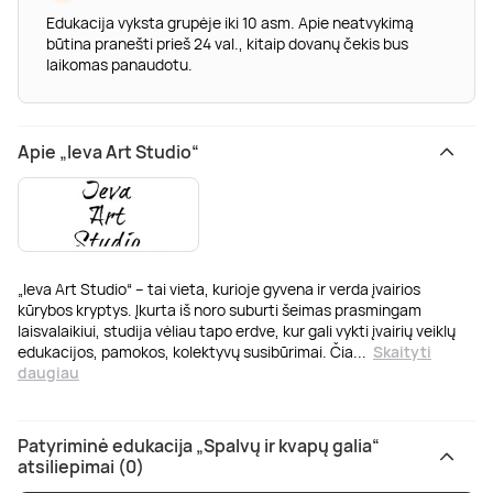
Edukacija vyksta grupėje iki 10 asm. Apie neatvykimą
būtina pranešti prieš 24 val., kitaip dovanų čekis bus
laikomas panaudotu.
Apie „Ieva Art Studio“
„Ieva Art Studio“ – tai vieta, kurioje gyvena ir verda įvairios
kūrybos kryptys. Įkurta iš noro suburti šeimas prasmingam
laisvalaikiui, studija vėliau tapo erdve, kur gali vykti įvairių veiklų
edukacijos, pamokos, kolektyvų susibūrimai. Čia
...
Skaityti
daugiau
Patyriminė edukacija „Spalvų ir kvapų galia“
atsiliepimai (0)