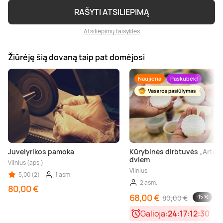
RAŠYTI ATSILIEPIMĄ
Atsiliepimų taisyklės
Žiūrėję šią dovaną taip pat domėjosi
Naujiena
Paskubėk!
Juvelyrikos pamoka
Kūrybinės dirbtuvės „Artot
dviem
Vilnius (aps.)
Vilnius
5,00 (2)
1 asm.
2 asm.
80,00 €
68,00 €
80,00 €
-15 %
Galioja:
24:17:12:30