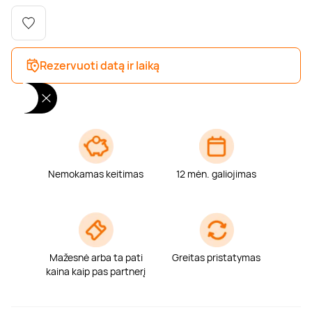
Poilsis dvaruose ir pilyse
Masažų kompleksai
Kitos vandens pramogos
Rezervuoti datą ir laiką
Nemokamas keitimas
12 mėn. galiojimas
Mažesnė arba ta pati
Greitas pristatymas
kaina kaip pas partnerį