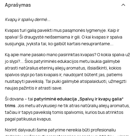
Aprašymas
Kvapų ir spalvų dermė...
Kvapas turi galią paveikti mus pasąmonės lygmenyje. Kaip ir
spalva! Ši draugystė neišsemiama ir gili. O kai kvapas ir spalva
susijungia, įvyksta tai, ko galbūt kartais nesuprantame...
Ką apie mane pasako mano pasirinktas kvapas? O kokia spalva už
jo slypi?... Šios patyriminės edukacijos metu laukia galimybė
atrasti natūralius eterinių aliejų aromatus, išsiaiškinti, kokios
spalvos slypi po tais kvapais ir, naudojant būtent jas, patiems
nusitapyti paveikslą. Tai puiki galimybė atsipalaiduoti, užmegzti
naujas pažintis ir atrasti save.
Ši dovana – tai
patyriminė edukacija „Spalvų ir kvapų galia“
trims
. Jos metu atvykusieji ne tik atras natūralių aliejų aromatus,
tačiau ir tapys paveikslą tomis spalvomis, kurios bus atrinktos
pagal patikusius kvapus.
Norint dalyvauti šame patyrime nereikia būti profesionaliu