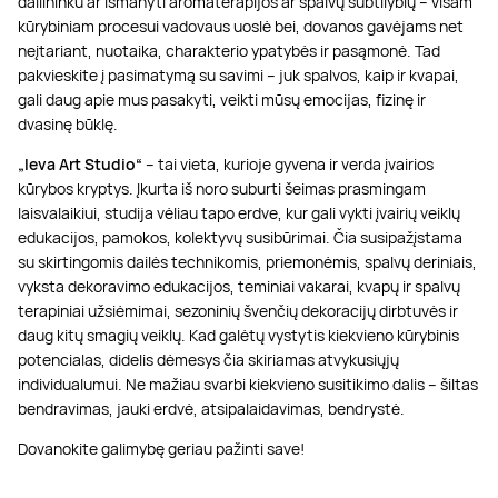
dailininku ar išmanyti aromaterapijos ar spalvų subtilybių – visam
kūrybiniam procesui vadovaus uoslė bei, dovanos gavėjams net
neįtariant, nuotaika, charakterio ypatybės ir pasąmonė. Tad
pakvieskite į pasimatymą su savimi – juk spalvos, kaip ir kvapai,
gali daug apie mus pasakyti, veikti mūsų emocijas, fizinę ir
dvasinę būklę.
„Ieva Art Studio“
– tai vieta, kurioje gyvena ir verda įvairios
kūrybos kryptys. Įkurta iš noro suburti šeimas prasmingam
laisvalaikiui, studija vėliau tapo erdve, kur gali vykti įvairių veiklų
edukacijos, pamokos, kolektyvų susibūrimai. Čia susipažįstama
su skirtingomis dailės technikomis, priemonėmis, spalvų deriniais,
vyksta dekoravimo edukacijos, teminiai vakarai, kvapų ir spalvų
terapiniai užsiėmimai, sezoninių švenčių dekoracijų dirbtuvės ir
daug kitų smagių veiklų. Kad galėtų vystytis kiekvieno kūrybinis
potencialas, didelis dėmesys čia skiriamas atvykusiųjų
individualumui. Ne mažiau svarbi kiekvieno susitikimo dalis – šiltas
bendravimas, jauki erdvė, atsipalaidavimas, bendrystė.
Dovanokite galimybę geriau pažinti save!