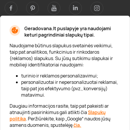
Geradovana.lt puslapyje yra naudojami
Apie mus
keturi pagrindiniai slapukų tipai.
Apie „Gera Dovana“
Naudojame būtinus slapukus svetainės veikimui,
taip pat analitikos, funkcinius ir rinkodaros
Lojalumo klubas
(reklamos) slapukus. Su jūsų sutikimu slapukai ir
Karjera
mobilieji identifikatoriai naudojami:
Visi partneriai
turinio ir reklamos personalizavimui;
personalizuotai ir nepersonalizuotai reklamai,
Kontaktai
taip pat jos efektyvumo (pvz., konversijų)
Tinklaraštis
matavimui.
Daugiau informacijos rasite, taip pat pakeisti ar
atnaujinti pasirinkimus gali atlikti čia
Slapukų
Informacija
politika
. Peržiūrėkite, kaip „Google“ naudos jūsų
asmens duomenis, spustelėję
čia.