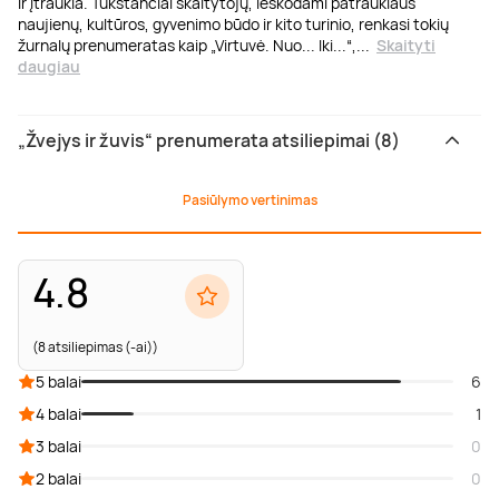
ir įtraukia. Tūkstančiai skaitytojų, ieškodami patrauklaus
naujienų, kultūros, gyvenimo būdo ir kito turinio, renkasi tokių
žurnalų prenumeratas kaip „Virtuvė. Nuo... Iki...“,
...
Skaityti
daugiau
„Žvejys ir žuvis“ prenumerata atsiliepimai (8)
Pasiūlymo vertinimas
4.8
(8 atsiliepimas (-ai))
5 balai
6
4 balai
1
3 balai
0
2 balai
0