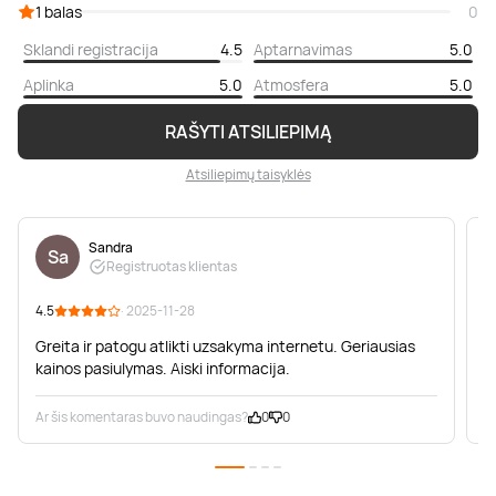
1 balas
0
Sklandi registracija
4.5
Aptarnavimas
5.0
Aplinka
5.0
Atmosfera
5.0
RAŠYTI ATSILIEPIMĄ
Atsiliepimų taisyklės
Sandra
Sa
Registruotas klientas
4.5
· 2025-11-28
5
Greita ir patogu atlikti uzsakyma internetu. Geriausias
S
kainos pasiulymas. Aiski informacija.
ž
Ar šis komentaras buvo naudingas?
0
0
A