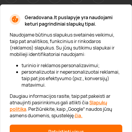
Geradovana.lt puslapyje yra naudojami
Apie mus
keturi pagrindiniai slapukų tipai.
Apie „Gera Dovana“
Naudojame būtinus slapukus svetainės veikimui,
taip pat analitikos, funkcinius ir rinkodaros
Lojalumo klubas
(reklamos) slapukus. Su jūsų sutikimu slapukai ir
Karjera
mobilieji identifikatoriai naudojami:
Visi partneriai
turinio ir reklamos personalizavimui;
personalizuotai ir nepersonalizuotai reklamai,
Kontaktai
taip pat jos efektyvumo (pvz., konversijų)
Tinklaraštis
matavimui.
Daugiau informacijos rasite, taip pat pakeisti ar
atnaujinti pasirinkimus gali atlikti čia
Slapukų
Informacija
politika
. Peržiūrėkite, kaip „Google“ naudos jūsų
asmens duomenis, spustelėję
čia.
„GERA DOVANA“ GRUPĖ
Patvirtinti visus