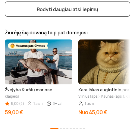
Rodyti daugiau atsiliepimų
Žiūrėję šią dovaną taip pat domėjosi
Žvejyba Kuršių mariose
Karališkas augintinio portr
Klaipėda
Vilnius (aps.), Kaunas (aps.), Klaip
5,00 (8)
1 asm.
3+ val.
1 asm.
59,00 €
Nuo 45,00 €