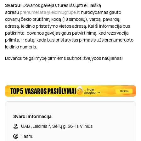
Svarbu!
Dovanos gavėjas turės išsiųsti el. laišką
adresu
prenumerata@leidiniugrupe.lt
nurodydamas gauto
dovanų čekio brūkšninį kodą (18 simbolių), vardą, pavardę,
adresą, leidinio pristatymo vietos adresą.
Kai ši informacija bus
patikrinta, dovanos gavėjas gaus patvirtinimą, kad rezervacija
priimta, ir datą, kada bus pristatytas pirmasis užsiprenumeruoto
leidinio numeris.
Dovanokite galimybę pirmiems sužinoti žvejybos naujienas!
Svarbi informacija
UAB „Leidiniai“, Sėlių g. 36-11, Vilnius
1 asm.