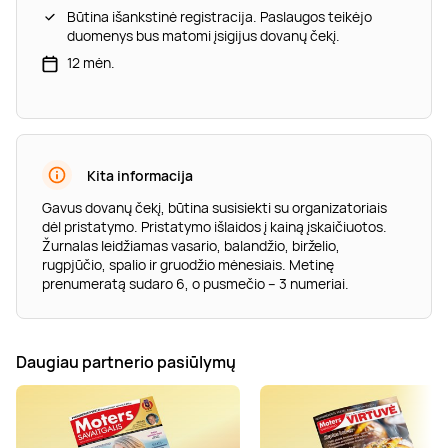
Būtina išankstinė registracija. Paslaugos teikėjo
duomenys bus matomi įsigijus dovanų čekį.
12 mėn.
Kita informacija
Gavus dovanų čekį, būtina susisiekti su organizatoriais
dėl pristatymo. Pristatymo išlaidos į kainą įskaičiuotos.
Žurnalas leidžiamas vasario, balandžio, birželio,
rugpjūčio, spalio ir gruodžio mėnesiais. Metinę
prenumeratą sudaro 6, o pusmečio – 3 numeriai.
Daugiau partnerio pasiūlymų