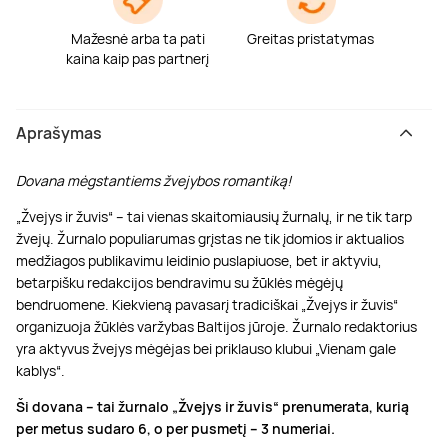
Mažesnė arba ta pati
Greitas pristatymas
kaina kaip pas partnerį
Aprašymas
Dovana mėgstantiems žvejybos romantiką!
„Žvejys ir žuvis“ – tai vienas skaitomiausių žurnalų, ir ne tik tarp
žvejų. Žurnalo populiarumas grįstas ne tik įdomios ir aktualios
medžiagos publikavimu leidinio puslapiuose, bet ir aktyviu,
betarpišku redakcijos bendravimu su žūklės mėgėjų
bendruomene. Kiekvieną pavasarį tradiciškai „Žvejys ir žuvis“
organizuoja žūklės varžybas Baltijos jūroje. Žurnalo redaktorius
yra aktyvus žvejys mėgėjas bei priklauso klubui „Vienam gale
kablys“.
Ši dovana – tai žurnalo „Žvejys ir žuvis“ prenumerata, kurią
per metus sudaro 6, o per pusmetį – 3 numeriai.