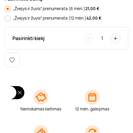
Poilsis dvaruose ir pilyse
Masažų kompleksai
Kitos vandens pramogos
„Žvejys ir žuvis“ prenumerata (6 mėn.)
21,00
€
„Žvejys ir žuvis“ prenumerata (12 mėn.)
42,00
€
−
+
Pasirinkti kiekį
1
Nemokamas keitimas
12 mėn. galiojimas