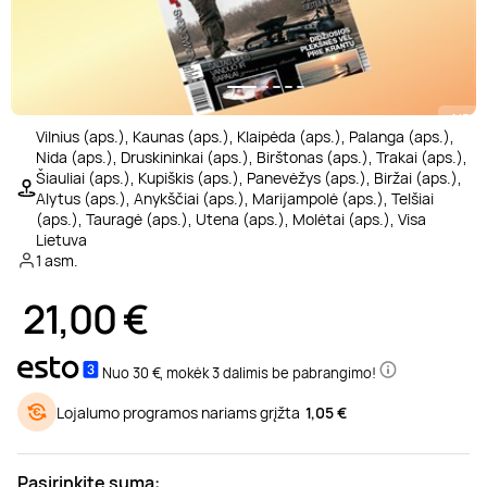
Poilsis prie ežero
Ajurvediniai masažai
Desertai
Teatrai ir filharmonija
Motociklai
Pramogų parkai
Kaitavimas
Kūno procedūros
Sveikatinimo procedūros
Poilsis Trakuose
Masažai nėščiosioms
Pasaulio virtuvės
Muziejai
Keturračiai
Dažasvydis
Vandens batutai
Grožio mokymai
1/5
Vilnius (aps.), Kaunas (aps.), Klaipėda (aps.), Palanga (aps.),
Nida (aps.), Druskininkai (aps.), Birštonas (aps.), Trakai (aps.),
Poilsis Vilniuje
Gydomieji masažai
Pusryčiai
Šokių ir muzikos pamokos
Džipai ir safaris
Šratasvydis
Vandens motociklai
Dantų balinimas
Šiauliai (aps.), Kupiškis (aps.), Panevėžys (aps.), Biržai (aps.),
Alytus (aps.), Anykščiai (aps.), Marijampolė (aps.), Telšiai
(aps.), Tauragė (aps.), Utena (aps.), Molėtai (aps.), Visa
Darbostogos
Viso kūno masažai
Knygos
Dviračiai ir paspirtukai
Golfas
Plaukimas baidare
Lietuva
1 asm.
21,00
€
Poilsis Kaune
SPA procedūros
Apsipirkimas internetu
Sportiniai automobiliai
Žaidimai
Irklentės / Sup
Poilsis vienam
Nugaros masažai
Žurnalai
Kabrioletai
Žygiai
Vandenlentės
Nuo 30 €, mokėk 3 dalimis be pabrangimo!
Lojalumo programos nariams grįžta
1,05 €
Poilsis dviem
Galvos masažai
Kitos paslaugos
Virtuali realybė
Valtys ir vandens dviračiai
Pasirinkite sumą: