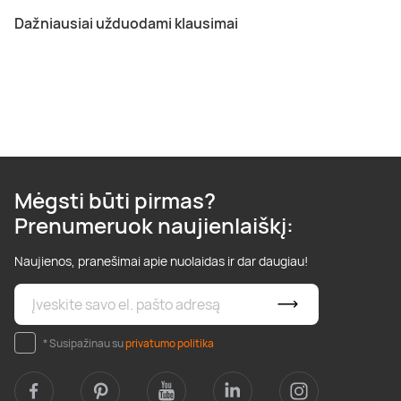
Dažniausiai užduodami klausimai
Mėgsti būti pirmas?
Prenumeruok naujienlaiškį:
Naujienos, pranešimai apie nuolaidas ir dar daugiau!
* Susipažinau su
privatumo politika