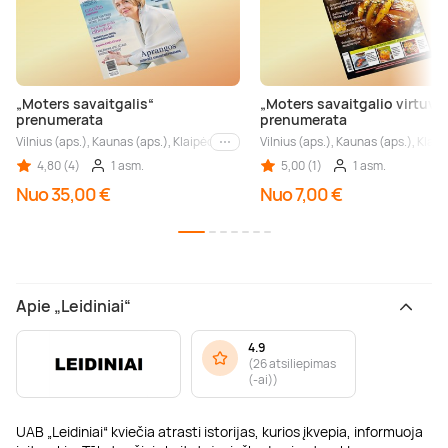
„Moters savaitgalis“
„Moters savaitgalio virtuvė
prenumerata
prenumerata
Vilnius (aps.), Kaunas (aps.), Klaipėda (aps.), Palanga (aps.), Nida (aps.), Druskin
Vilnius (aps.), Kaunas (aps.), Klaip
Kiti miestai
4,80 (4)
1 asm.
5,00 (1)
1 asm.
Nuo 35,00 €
Nuo 7,00 €
Apie „Leidiniai“
4.9
(
26 atsiliepimas
(-ai)
)
UAB „Leidiniai“ kviečia atrasti istorijas, kurios įkvepia, informuoja