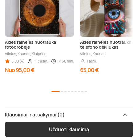
Akies rainelės nuotrauka
Akies rainelės nuotrauka +
fotodrobėje
telefono dėkliukas
Vilnius, Kaunas, Klaipėda
Vilnius, Kaunas
5,00 (4)
1-3 asm.
iki 30 min.
1 asm.
Nuo 95,00 €
65,00 €
Klausimai ir atsakymai (0)
Užduoti klausimą