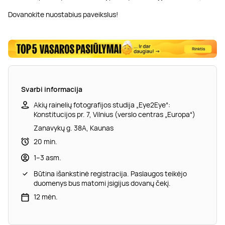
Dovanokite nuostabius paveikslus!
Svarbi informacija
Akių rainelių fotografijos studija „Eye2Eye“:
Konstitucijos pr. 7, Vilnius (verslo centras „Europa“)
Zanavykų g. 38A, Kaunas
20 min.
1–3 asm.
Būtina išankstinė registracija. Paslaugos teikėjo
duomenys bus matomi įsigijus dovanų čekį.
12 mėn.