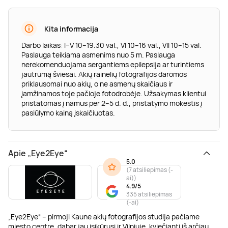
Kita informacija
Darbo laikas: I–V 10–19.30 val., VI 10–16 val., VII 10–15 val.
Paslauga teikiama asmenims nuo 5 m. Paslauga
nerekomenduojama sergantiems epilepsija ar turintiems
jautrumą šviesai. Akių rainelių fotografijos daromos
priklausomai nuo akių, o ne asmenų skaičiaus ir
įamžinamos toje pačioje fotodrobėje. Užsakymas klientui
pristatomas į namus per 2–5 d. d., pristatymo mokestis į
pasiūlymo kainą įskaičiuotas.
Apie „Eye2Eye“
5.0
(
7 atsiliepimas (-
ai)
)
4.9/5
335 atsiliepimas
(-ai)
„Eye2Eye“ – pirmoji Kaune akių fotografijos studija pačiame
miesto centre, dabar jau įsikūrusi ir Vilniuje, kviečianti iš arčiau