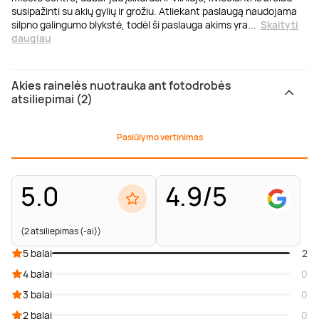
susipažinti su akių gylių ir grožiu. Atliekant paslaugą naudojama
silpno galingumo blykstė, todėl ši paslauga akims yra
...
Skaityti
daugiau
Akies rainelės nuotrauka ant fotodrobės
atsiliepimai (2)
Pasiūlymo vertinimas
5.0
4.9/5
(2 atsiliepimas (-ai))
5 balai
2
4 balai
0
3 balai
0
2 balai
0