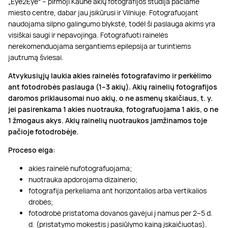
„Eye2Eye“ – pirmoji Kaune akių fotografijos studija pačiame
miesto centre, dabar jau įsikūrusi ir Vilniuje. Fotografuojant
naudojama silpno galingumo blykstė, todėl ši paslauga akims yra
visiškai saugi ir nepavojinga. Fotografuoti rainelės
nerekomenduojama sergantiems epilepsija ar turintiems
jautrumą šviesai.
Atvykusiųjų laukia akies rainelės fotografavimo ir perkėlimo
ant fotodrobės paslauga (1–3 akių). Akių rainelių fotografijos
daromos priklausomai nuo akių, o ne asmenų skaičiaus, t. y.
jei pasirenkama 1 akies nuotrauka, fotografuojama 1 akis, o ne
1 žmogaus akys.
Akių rainelių nuotraukos įamžinamos toje
pačioje fotodrobėje.
Proceso eiga:
akies rainelė nufotografuojama;
nuotrauka apdorojama dizainerio;
fotografija perkeliama ant horizontalios arba vertikalios
drobės;
fotodrobė pristatoma dovanos gavėjui į namus per 2–5 d.
d. (pristatymo mokestis į pasiūlymo kainą įskaičiuotas).