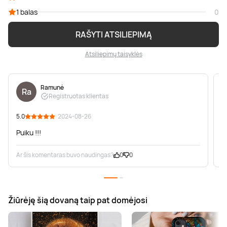
1 balas
0
RAŠYTI ATSILIEPIMĄ
Atsiliepimų taisyklės
Ramunė
Ra
Registruotas klientas
5.0
· 2024-08-26
5
Puiku !!!
N
Ar šis komentaras buvo naudingas?
0
0
A
Žiūrėję šią dovaną taip pat domėjosi