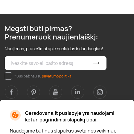
Mėgsti būti pirmas?
Prenumeruok naujienlaiškį:
Naujienos, pranešimai apie nuolaidas ir dar daugiau!
* Susipažinau su
privatumo politika
Geradovana.lt puslapyje yra naudojami
Apie mus
keturi pagrindiniai slapukų tipai.
Apie „Gera Dovana“
Naudojame būtinus slapukus svetainės veikimui,