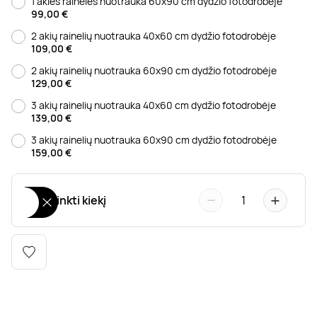
1 akies rainelės nuotrauka 60x90 cm dydžio fotodrobėje
Poilsis dvaruose ir pilyse
Masažų kompleksai
Kitos vandens pramogos
99,00
€
2 akių rainelių nuotrauka 40x60 cm dydžio fotodrobėje
109,00
€
2 akių rainelių nuotrauka 60x90 cm dydžio fotodrobėje
129,00
€
3 akių rainelių nuotrauka 40x60 cm dydžio fotodrobėje
139,00
€
3 akių rainelių nuotrauka 60x90 cm dydžio fotodrobėje
159,00
€
−
+
Pasirinkti kiekį
1