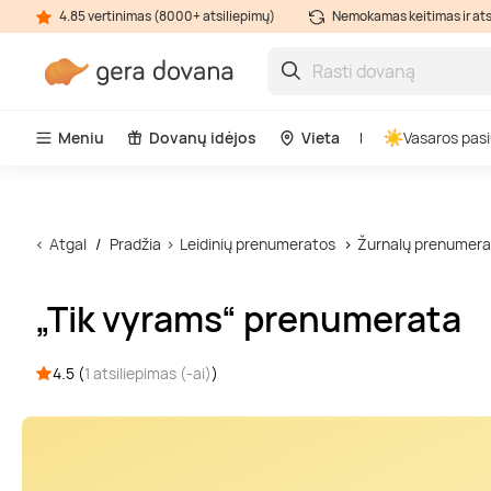
4.85 vertinimas (8000+ atsiliepimų)
Nemokamas keitimas ir at
Meniu
Dovanų idėjos
Vieta
Vasaros pasi
Atgal
Pradžia
Leidinių prenumeratos
Žurnalų prenumera
„Tik vyrams“ prenumerata
4.5 (
1 atsiliepimas (-ai)
)