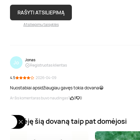
RAŠYTI ATSILIEPIMĄ
Atsiliepimų taisyklės
Jonas
Jo
Registruotas klientas
4.5
· 2026-04-09
Nuostabiai apsidžiaugiau gavęs tokia dovana😀
Ar šis komentaras buvo naudingas?
0
0
Žiūrėję šią dovaną taip pat domėjosi