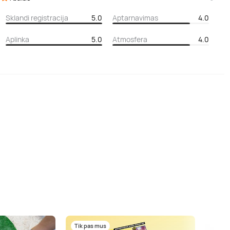
Sklandi registracija
5.0
Aptarnavimas
4.0
Aplinka
5.0
Atmosfera
4.0
Tik pas mus