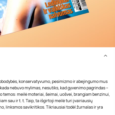
nuobodybės, konservatyvumo, pesimizmo ir abejingumo mus
s niekada nebuvo mylimas, nesutiks, kad gyvenimo pagrindas –
nalo temos: meilė moteriai, šeimai, uošvei, brangiam benzinui,
sau ir t. t. Taip, ta išgirtoji meilė turi įvairiausių
o, linksmos savikritikos. Tikriausiai todėl žurnalas ir yra