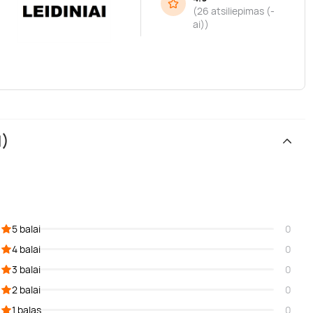
(
26 atsiliepimas (-
ai)
)
1)
5 balai
0
4 balai
0
3 balai
0
2 balai
0
1 balas
0