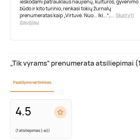
ieškodami patrauklaus naujienų, kultūros, gyvenimo
būdo ir kito turinio, renkasi tokių žurnalų
prenumeratas kaip „Virtuvė. Nuo... Iki...“,
...
Skaityti
daugiau
„Tik vyrams“ prenumerata atsiliepimai (
Pasiūlymo vertinimas
4.5
(1 atsiliepimas (-ai))