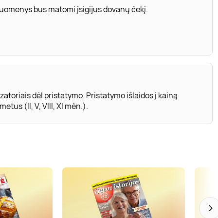
 duomenys bus matomi įsigijus dovanų čekį.
atoriais dėl pristatymo. Pristatymo išlaidos į kainą
tus (II, V, VIII, XI mėn.).