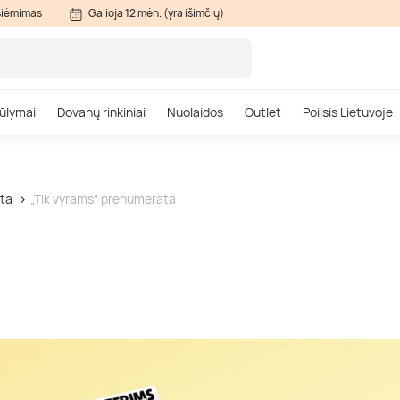
siėmimas
Galioja 12 mėn. (yra išimčių)
ūlymai
Dovanų rinkiniai
Nuolaidos
Outlet
Poilsis Lietuvoje
ta
„Tik vyrams“ prenumerata