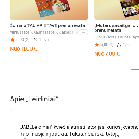
Žurnalo TAU APIE TAVE prenumerata
„Moters savaitgalio v
prenumerata
Vilnius (aps.), Kaunas (aps.), Klaipėda (aps.), Palanga (aps.), Nida (aps.), Drus
Kiti miestai
Vilnius (aps.), Kaunas (aps.
5,00 (2)
1 asm.
5,00 (1)
1 asm.
Nuo 11,00 €
Nuo 7,00 €
Apie „Leidiniai“
UAB „Leidiniai“ kviečia atrasti istorijas, kurios įkvepia,
informuoja ir įtraukia. Tūkstančiai skaitytojų,