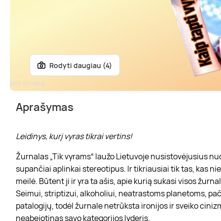
Rodyti daugiau (4)
Aprašymas
Leidinys, kurį vyras tikrai vertins!
Žurnalas „Tik vyrams“ laužo Lietuvoje nusistovėjusius 
supančiai aplinkai stereotipus. Ir tikriausiai tik tas, ka
meilė. Būtent ji ir yra ta ašis, apie kurią sukasi visos žur
Seimui, striptizui, alkoholiui, neatrastoms planetoms, pačiam 
patalogijų, todėl žurnale netrūksta ironijos ir sveiko cinizm
neabejotinas savo kategorijos lyderis.