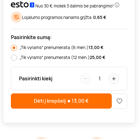
Nuo 30 €, mokėk 3 dalimis be pabrangimo!
Lojalumo programos nariams grįžta
0,65 €
Pasirinkite sumą:
„Tik vyrams“ prenumerata (6 mėn.)
13,00
€
„Tik vyrams“ prenumerata (12 mėn.)
25,00
€
−
+
Pasirinkti kiekį
1
Dėti į krepšelį
13,00
€