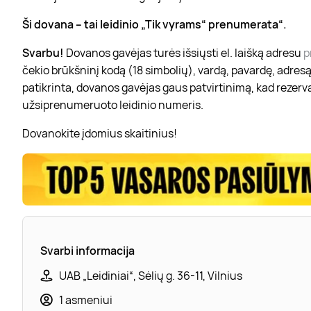
Ši dovana – tai leidinio „Tik vyrams“ prenumerata“.
Svarbu!
Dovanos gavėjas turės išsiųsti el. laišką adresu
p
čekio brūkšninį kodą (18 simbolių), vardą, pavardę, adresą,
patikrinta, dovanos gavėjas gaus patvirtinimą, kad rezervac
užsiprenumeruoto leidinio numeris.
Dovanokite įdomius skaitinius!
Svarbi informacija
UAB „Leidiniai“, Sėlių g. 36-11, Vilnius
1 asmeniui