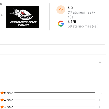
da
5.0
(
17 atsiliepimas (-
is
ai)
)
4.5/5
68 atsiliepimas (-ai)
5 balai
8
4 balai
0
3 balai
0