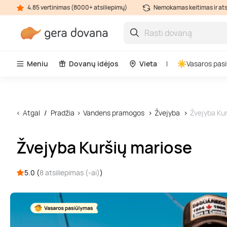
4.85 vertinimas (8000+ atsiliepimų)
Nemokamas keitimas ir at
Meniu
Dovanų idėjos
Vieta
Vasaros pasi
Atgal
Pradžia
Vandens pramogos
Žvejyba
Žvejyba Kur
Žvejyba Kuršių mariose
5.0 (
8 atsiliepimas (-ai)
)