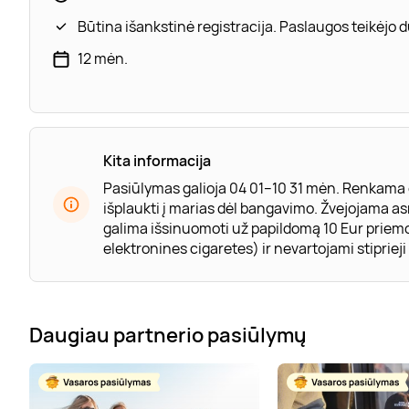
Būtina išankstinė registracija. Paslaugos teikėjo
12 mėn.
Kita informacija
Pasiūlymas galioja 04 01–10 31 mėn. Renkama 
išplaukti į marias dėl bangavimo. Žvejojama 
galima išsinuomoti už papildomą 10 Eur priem
elektronines cigaretes) ir nevartojami stiprieji
Daugiau partnerio pasiūlymų