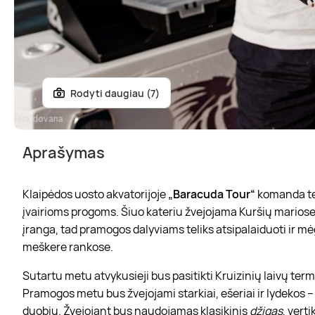
Rodyti daugiau (7)
Aprašymas
Klaipėdos uosto akvatorijoje
„Baracuda Tour“
komanda te
įvairioms progoms. Šiuo kateriu žvejojama Kuršių mariose be
įranga, tad pramogos dalyviams teliks atsipalaiduoti ir 
meškere rankose.
Sutartu metu atvykusieji bus pasitikti Kruizinių laivų termi
Pramogos metu bus žvejojami starkiai, ešeriai ir lydekos –
duobių. Žvejojant bus naudojamas klasikinis
džigas
, vert