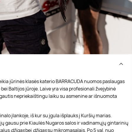
ikia jūrinės klasės katerio BARRACUDA nuomos paslaugas
i Baltijos jūroje. Laive yra visa profesionali žvejybinė
mėgautis nepriekaištingu laiku su asmenine ar išnuomota
nalo įlankoje, iš kur su įgula išplauks į Kuršių marias.
 jų gausu prie Kiaulės Nugaros salos ir vadinamųjų gintarinių
ikalus
džigas
bei
džigas
su mikromasalais. Po 5 val. nuo