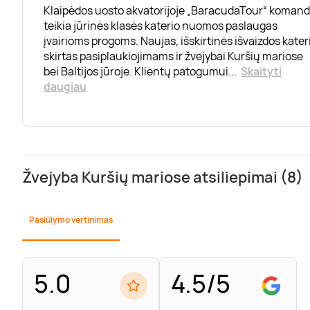
Klaipėdos uosto akvatorijoje „BaracudaTour“ koman
teikia jūrinės klasės katerio nuomos paslaugas
įvairioms progoms. Naujas, išskirtinės išvaizdos kater
skirtas pasiplaukiojimams ir žvejybai Kuršių mariose
bei Baltijos jūroje. Klientų patogumui
...
Skaityti
daugiau
Žvejyba Kuršių mariose atsiliepimai (8)
Pasiūlymo vertinimas
5.0
4.5/5