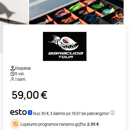
Klaipėda
5 val.
1 asm.
59,00
€
Nuo 30 €, 3 dalimis po 19,67 be pabrangimo!
Lojalumo programos nariams grįžta
2,95 €