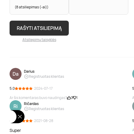
(8 atsiliepimas (-ai))
RAŠYTI ATSILIEPIMĄ
Atsiliepimų taisyklės
Darius
Da
Registruotas klientas
5.0
· 2024-07-17
5
Ar šis komentaras buvo naudingas?
0
1
A
Ričardas
Ri
Registruotas klientas
5.0
· 2021-08-28
5
Super
A