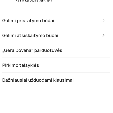
kaina kaip pas partnerį
Galimi pristatymo būdai
Galimi atsiskaitymo būdai
„Gera Dovana" parduotuvės
Pirkimo taisyklės
Dažniausiai užduodami klausimai