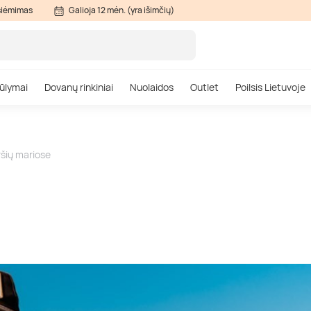
siėmimas
Galioja 12 mėn. (yra išimčių)
ūlymai
Dovanų rinkiniai
Nuolaidos
Outlet
Poilsis Lietuvoje
šių mariose