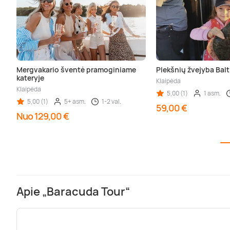
Mergvakario šventė pramoginiame
Plekšnių žvejyba Balt
kateryje
Klaipėda
Klaipėda
5,00 (1)
1 asm.
5,00 (1)
5+ asm.
1-2 val.
59,00 €
Nuo 129,00 €
Apie „Baracuda Tour“