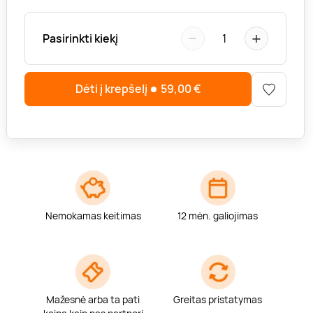
−
+
Pasirinkti kiekį
1
Dėti į krepšelį
59,00
€
Nemokamas keitimas
12 mėn. galiojimas
Mažesnė arba ta pati
Greitas pristatymas