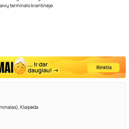
laivų terminalo krantinėje.
erminalas), Klaipėda