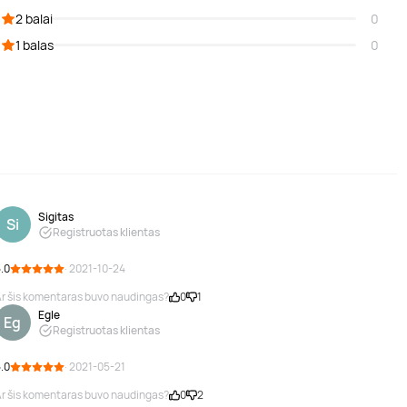
2 balai
0
1 balas
0
Sigitas
Si
Registruotas klientas
.0
· 2021-10-24
r šis komentaras buvo naudingas?
0
1
Egle
Eg
Registruotas klientas
.0
· 2021-05-21
r šis komentaras buvo naudingas?
0
2