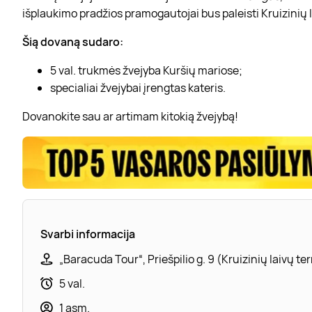
išplaukimo pradžios pramogautojai bus paleisti Kruizinių 
Šią dovaną sudaro:
5 val. trukmės žvejyba Kuršių mariose;
specialiai žvejybai įrengtas kateris.
Dovanokite sau ar artimam kitokią žvejybą!
Svarbi informacija
„Baracuda Tour“, Priešpilio g. 9 (Kruizinių laivų t
5 val.
1 asm.