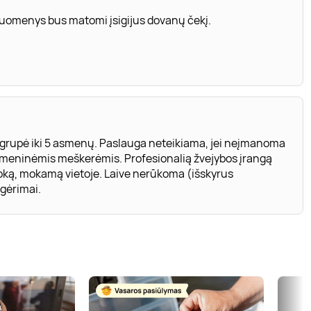
 duomenys bus matomi įsigijus dovanų čekį.
grupė iki 5 asmenų. Paslauga neteikiama, jei neįmanoma
asmeninėmis meškerėmis. Profesionalią žvejybos įrangą
oką, mokamą vietoje. Laive nerūkoma (išskyrus
 gėrimai.