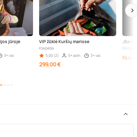
ijos jūroje
VIP žūklė Kuršių mariose
„Barac
Klaipėda
Klaipėda
3+ val.
5,00 (2)
5+ asm.
3+ val.
Nuo 6
299,00 €