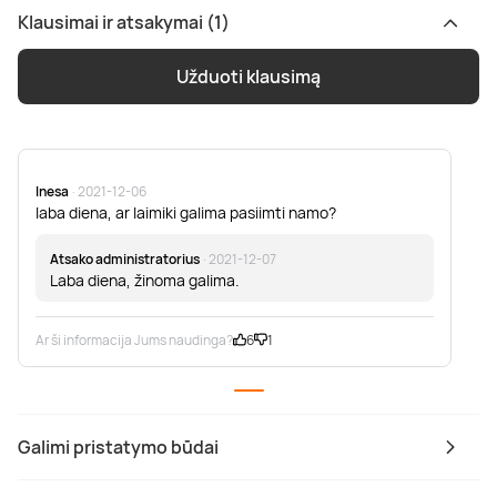
Klausimai ir atsakymai (1)
Užduoti klausimą
Inesa
· 2021-12-06
laba diena, ar laimiki galima pasiimti namo?
Atsako administratorius
· 2021-12-07
Laba diena, žinoma galima.
Ar ši informacija Jums naudinga?
6
1
Galimi pristatymo būdai