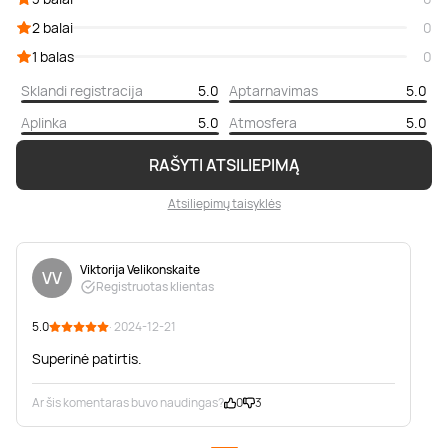
2 balai
0
1 balas
0
Sklandi registracija
5.0
Aptarnavimas
5.0
Aplinka
5.0
Atmosfera
5.0
RAŠYTI ATSILIEPIMĄ
Atsiliepimų taisyklės
Viktorija Velikonskaite
VV
Registruotas klientas
5.0
· 2024-12-21
Superinė patirtis.
Ar šis komentaras buvo naudingas?
0
3