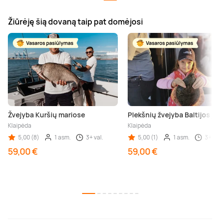
Žiūrėję šią dovaną taip pat domėjosi
Žvejyba Kuršių mariose
Plekšnių žvejyba Baltijos jū
Klaipėda
Klaipėda
5,00 (8)
1 asm.
3+ val.
5,00 (1)
1 asm.
3+ val
59,00 €
59,00 €