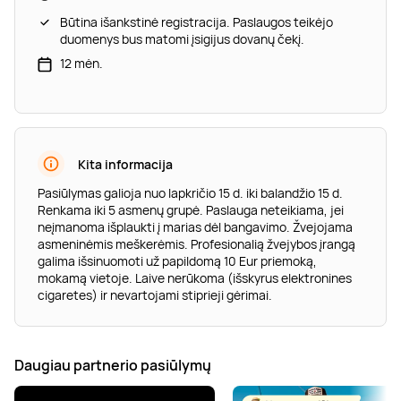
Būtina išankstinė registracija. Paslaugos teikėjo
duomenys bus matomi įsigijus dovanų čekį.
12 mėn.
Kita informacija
Pasiūlymas galioja nuo lapkričio 15 d. iki balandžio 15 d.
Renkama iki 5 asmenų grupė. Paslauga neteikiama, jei
neįmanoma išplaukti į marias dėl bangavimo. Žvejojama
asmeninėmis meškerėmis. Profesionalią žvejybos įrangą
galima išsinuomoti už papildomą 10 Eur priemoką,
mokamą vietoje. Laive nerūkoma (išskyrus elektronines
cigaretes) ir nevartojami stiprieji gėrimai.
Daugiau partnerio pasiūlymų