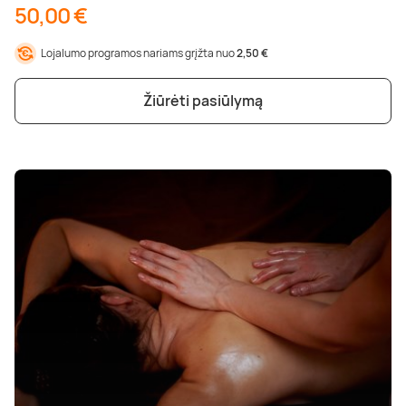
50,00 €
Lojalumo programos nariams grįžta nuo
2,50 €
Žiūrėti pasiūlymą