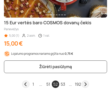
15 Eur vertės baro COSMOS dovanų čekis
Panevėžys
5,00 (1)
2 asm.
1 val.
15,00 €
Lojalumo programos nariams grįžta nuo
0,75 €
Žiūrėti pasiūlymą
1
...
51
52
53
...
192