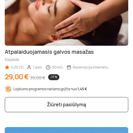
Atpalaiduojamasis galvos masažas
Klaipėda
5,00 (3)
1 asm.
30 min.
Rezervacija internetu
29,00 €
35,00 €
-17 %
Lojalumo programos nariams grįžta nuo
1,45 €
Žiūrėti pasiūlymą