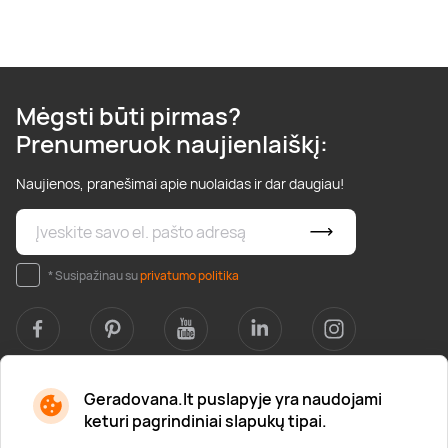
Mėgsti būti pirmas?
Prenumeruok naujienlaiškį:
Naujienos, pranešimai apie nuolaidas ir dar daugiau!
* Susipažinau su
privatumo politika
Geradovana.lt puslapyje yra naudojami
Apie mus
keturi pagrindiniai slapukų tipai.