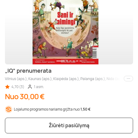
„IQ“ prenumerata
Vilnius (aps.), Kaunas (aps.), Klaipėda (aps.), Palanga (aps.), Nida (aps.), Druskin
Kiti m
4,70 (3)
1 asm.
Nuo 30,00 €
Lojalumo programos nariams grįžta nuo
1,50 €
Žiūrėti pasiūlymą