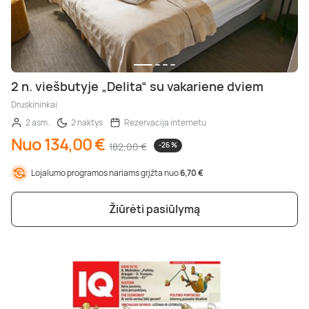
2 n. viešbutyje „Delita“ su vakariene dviem
Druskininkai
2 asm.
2 naktys
Rezervacija internetu
Nuo 134,00 €
182,00 €
-26 %
Lojalumo programos nariams grįžta nuo
6,70 €
Žiūrėti pasiūlymą