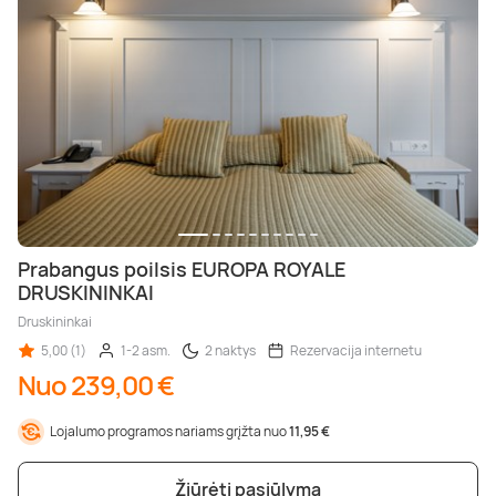
Prabangus poilsis EUROPA ROYALE
DRUSKININKAI
Druskininkai
5,00 (1)
1-2 asm.
2 naktys
Rezervacija internetu
Nuo 239,00 €
Lojalumo programos nariams grįžta nuo
11,95 €
Žiūrėti pasiūlymą