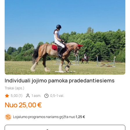
Individuali jojimo pamoka pradedantiesiems
Trakai (aps.)
5,00 (1)
1 asm.
0,5-1 val.
Nuo 25,00 €
Lojalumo programos nariams grįžta nuo
1,25 €