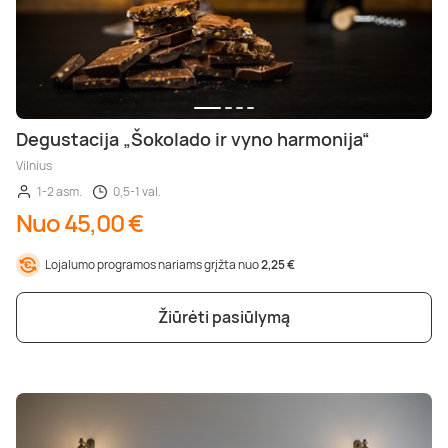
Degustacija „Šokolado ir vyno harmonija“
Vilnius
1-2 asm.
0,5-1 val.
Nuo 45,00 €
Lojalumo programos nariams grįžta nuo
2,25 €
Žiūrėti pasiūlymą