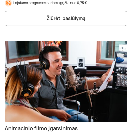
Lojalumo programos nariams grįžta nuo
0,75 €
Žiūrėti pasiūlymą
Animacinio filmo įgarsinimas