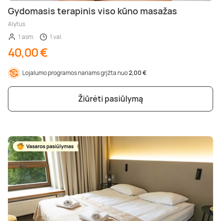
Gydomasis terapinis viso kūno masažas
Alytus
1 asm.
1 val.
40,00 €
Lojalumo programos nariams grįžta nuo
2,00 €
Žiūrėti pasiūlymą