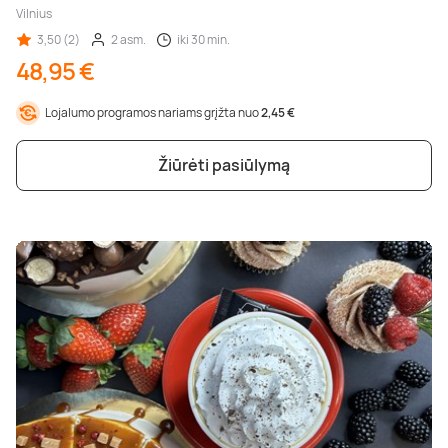
Vilnius
3,50 (2)
2 asm.
iki 30 min.
48,95 €
Lojalumo programos nariams grįžta nuo
2,45 €
Žiūrėti pasiūlymą