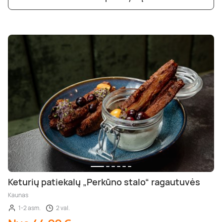
Keturių patiekalų „Perkūno stalo“ ragautuvės
Kaunas
1-2 asm.
2 val.