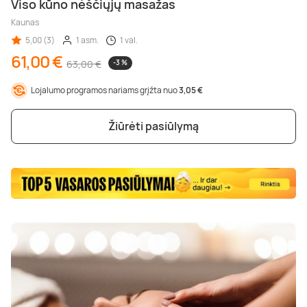
Viso kūno nėščiųjų masažas
Kaunas
5,00 (3)
1 asm.
1 val.
61,00 €
63,00 €
-3 %
Lojalumo programos nariams grįžta nuo
3,05 €
Žiūrėti pasiūlymą