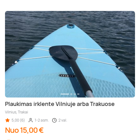
Plaukimas irklente Vilniuje arba Trakuose
Vilnius, Trakai
5,00 (6)
1-2 asm.
2 val.
Nuo 15,00 €