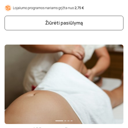
Poilsis dvaruose ir pilyse
Masažų kompleksai
Kitos vandens pramogos
Lojalumo programos nariams grįžta nuo
2,75 €
Žiūrėti pasiūlymą