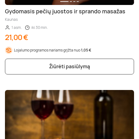
Gydomasis pečių juostos ir sprando masažas
Kaunas
1 asm.
iki 30 min.
21,00 €
Lojalumo programos nariams grįžta nuo
1,05 €
Žiūrėti pasiūlymą