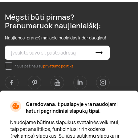
Mėgsti būti pirmas?
Prenumeruok naujienlaiškį:
Naujienos, pranešimai apie nuolaidas ir dar daugiau!
* Susipažinau su
privatumo politika
Geradovana.lt puslapyje yra naudojami
Apie mus
keturi pagrindiniai slapukų tipai.
Apie „Gera Dovana“
Naudojame būtinus slapukus svetainės veikimui,
taip pat analitikos, funkcinius ir rinkodaros
Lojalumo klubas
(reklamos) slapukus. Su jūsų sutikimu slapukai ir