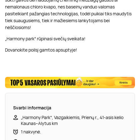
nemalonaus chloro kvapo, nes baseinų vanduo valomas
pasitelkiant pažangias technologijas, todėl puikiai tiks maudytis
tiek suaugusiems, tiek ir mažiesiems lankytojams bei
nėščiosioms!
„Harmony park“ rūpinasi svečių sveikata!
Dovanokite poilsį gamtos apsuptyje!
Svarbi informacija
„Harmony Park“, Vazgaikiemis, Prienų r., 41-asis kelio
Kaunas–Alytus km
1 nakvynė.