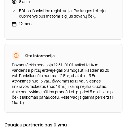
8 asm.
Būtina išankstinė registracija. Paslaugos teikėjo
duomenys bus matomi įsigijus dovanų čekį.
12 mėn.
Kita informacija
Dovanų čekis negalioja 12 31–01 01. Vaikai iki 14 m.
vandens ir pirčių erdvėje gali pramogauti kasdien iki 20
val. Rankšluosčio nuoma – 2 Eur, chalato – 3 Eur.
Atvykimas nuo 15 val., išvykimas iki 13 val. Vietinės
rinkliavos mokestis (nuo 18 m.) į kainą neįskaičiuotas.
Apie neatvykimą būtina pranešti el. p. prieš 5 d. d., kitaip
čekis laikomas panaudotu. Rezervaciją galima perkelti tik
1 kartą.
Daugiau partnerio pasiūlymų