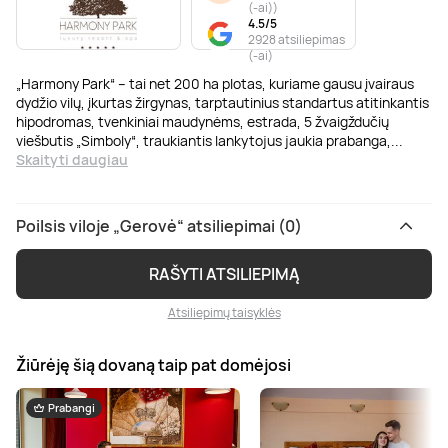
(-ai)
)
4.5/5
2928 atsiliepimas
(-ai)
„Harmony Park“ – tai net 200 ha plotas, kuriame gausu įvairaus
dydžio vilų, įkurtas žirgynas, tarptautinius standartus atitinkantis
hipodromas, tvenkiniai maudynėms, estrada, 5 žvaigždučių
viešbutis „Simboly“, traukiantis lankytojus jaukia prabanga,
...
Skaityti daugiau
Poilsis viloje „Gerovė“ atsiliepimai (0)
RAŠYTI ATSILIEPIMĄ
Atsiliepimų taisyklės
Žiūrėję šią dovaną taip pat domėjosi
Prabangi