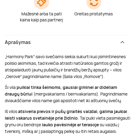
Mažesnė arba ta pati
Greitas pristatymas
kaina kaip pas partnerį
Aprašymas
„Harmony Park“ savo svečiams siekia sukurti kuo įsimintinesnes
poilsio akimirkas, tad kviečia atrasti natūralios gamtos grožį ir
atsipalaiduoti jaunų pušaičių ir brandžių beržų apsupty – vilos
„Gerovė“ pagrindiniame name (šalia vilos „Romovė“).
Ši vila
puikiai tinka šeimoms, gausiai giminei ar dideliam
draugų būriui
(mergvakariams / bernvakariams). Pagrindiniame
dviaukščiame vilos name gali apsistoti net iki aštuonių svečių.
Iš vilos
atsiveria pievos ir pušų giraitės vaizdai, galima jaukiai
leisti vakarus svetainėje prie židinio
. Tai puiki vieta pasimėgauti
grynu oru bendroje
lauko pavėsinėje ar terasoje
su vaizdu į
tvenkinį, mišką ar į paslaptingą pelkę su itin retais augalais.