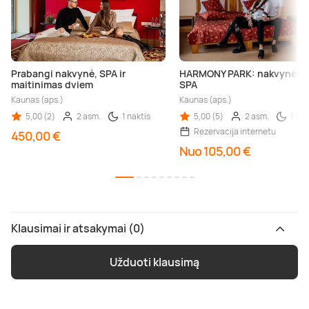
Prabangi nakvynė, SPA ir
HARMONY PARK: nakvynė vil
maitinimas dviem
SPA
Kaunas (aps.)
Kaunas (aps.)
5,00 (2)
2 asm.
1 naktis
5,00 (5)
2 asm.
1 nak
Rezervacija internetu
450,00 €
Nuo 105,00 €
Klausimai ir atsakymai (0)
Užduoti klausimą