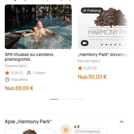
Prabangi
SPA ritualas su vandens
„Harmony Park“ dovanų ček
pramogomis
Kaunas (aps.)
Kaunas (aps.)
5,00 (9)
5,00 (1)
1-2 asm.
Nuo 50,00 €
Visa diena
Nuo 69,00 €
Apie „Harmony Park“
4.9
(
50 atsiliepimas