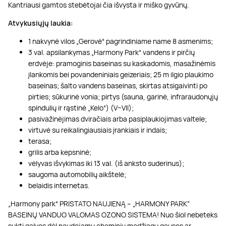
Kantriausi gamtos stebėtojai čia išvysta ir miško gyvūnų.
Atvykusiųjų laukia:
1 nakvynė vilos „Gerovė“ pagrindiniame name 8 asmenims;
3 val. apsilankymas „Harmony Park“ vandens ir pirčių
erdvėje: pramoginis baseinas su kaskadomis, masažinėmis
įlankomis bei povandeniniais geizeriais; 25 m ilgio plaukimo
baseinas; šalto vandens baseinas, skirtas atsigaivinti po
pirties; sūkurinė vonia; pirtys (sauna, garinė, infraraudonųjų
spindulių ir rąstinė „Kelo“) (V–VII);
pasivažinėjimas dviračiais arba pasiplaukiojimas valtele;
virtuvė su reikalingiausiais įrankiais ir indais;
terasa;
grilis arba kepsninė;
vėlyvas išvykimas iki 13 val. (iš anksto suderinus);
saugoma automobilių aikštelė;
belaidis internetas.
„Harmony park“ PRISTATO NAUJIENĄ – „HARMONY PARK”
BASEINŲ VANDUO VALOMAS OZONO SISTEMA! Nuo šiol nebeteks
sukti galvos dėl naudojamų cheminių medžiagų gausos ar