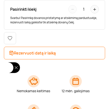
Poilsis dvaruose ir pilyse
Masažų kompleksai
Kitos vandens pramogos
−
+
Pasirinkti kiekį
1
Svarbu! Pasirinkę dovanos pristatymą ar atsiėmimą parduotuvėje,
rezervuoti laiką galėsite tik atsiėmę dovanų čekį.
Rezervuoti datą ir laiką
Nemokamas keitimas
12 mėn. galiojimas