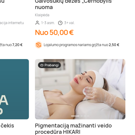
su
Galvosūkių dėžės „Černobylis“
nuoma
Klaipėda
cija internetu
1-3 asm.
3+ val.
Nuo 50,00 €
įžta nuo
7,20 €
Lojalumo programos nariams grįžta nuo
2,50 €
Prabangi
 čekis
Pigmentaciją mažinanti veido
procedūra HIKARI