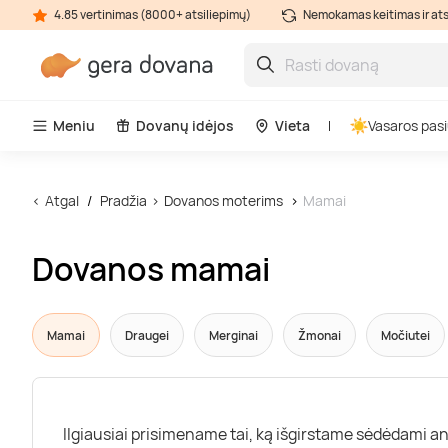
4.85 vertinimas (8000+ atsiliepimų)
Nemokamas keitimas ir at
Meniu
Dovanų idėjos
Vieta
Vasaros pasi
Atgal
Pradžia
Dovanos moterims
Mamai
Dovanos mamai
Mamai
Draugei
Merginai
Žmonai
Močiutei
Ilgiausiai prisimename tai, ką išgirstame sėdėdami an