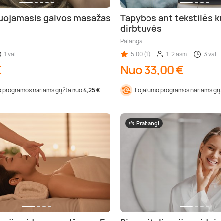
uojamasis galvos masažas
Tapybos ant tekstilės 
dirbtuvės
Palanga
1 val.
5,00 (1)
1-2 asm.
3 val.
€
Nuo 33,00 €
 programos nariams grįžta nuo
4,25 €
Lojalumo programos nariams gr
Prabangi