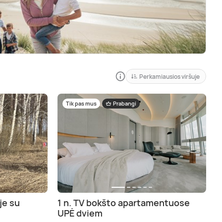
Perkamiausios viršuje
Tik pas mus
Prabangi
je su
1 n. TV bokšto apartamentuose
UPĖ dviem