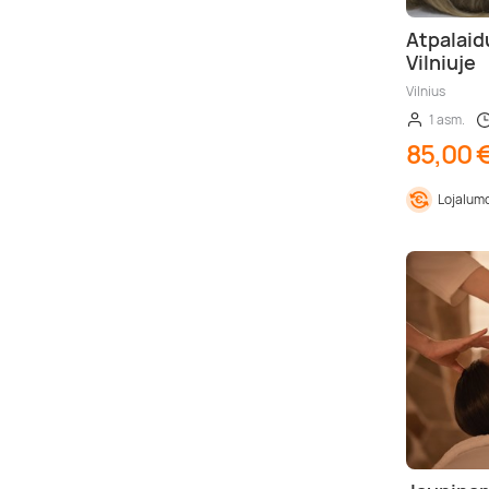
Atpalaid
Vilniuje
Vilnius
1 asm.
85,00 
Lojalumo