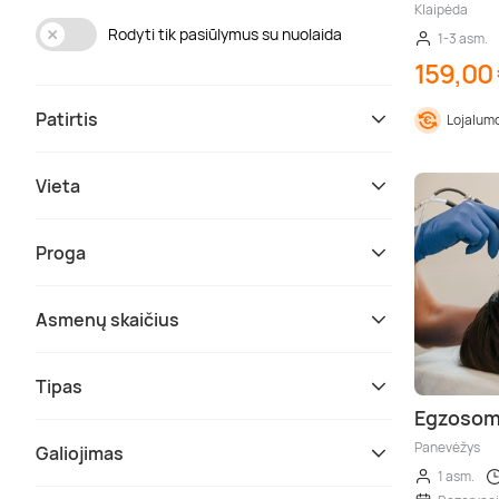
Klaipėda
Rodyti tik pasiūlymus su nuolaida
1-3 asm.
159,00
Patirtis
Lojalumo
Vieta
Proga
Asmenų skaičius
Tipas
Egzosom
Panevėžys
Galiojimas
1 asm.