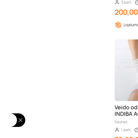
3 asm.
200,00
Lojalumo
Veido od
INDIBA A
Kaunas
1 asm.