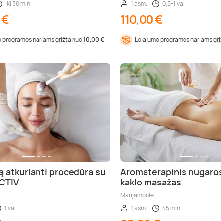
iki 30 min.
1 asm.
0,5-1 val.
 €
110,00 €
 programos nariams grįžta nuo
10,00 €
Lojalumo programos nariams gr
ą atkurianti procedūra su
Aromaterapinis nugaros,
CTIV
kaklo masažas
Marijampolė
1 val.
1 asm.
45 min.