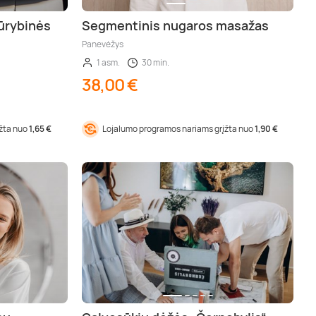
kūrybinės
Segmentinis nugaros masažas
Panevėžys
1 asm.
30 min.
38,00 €
įžta nuo
1,65 €
Lojalumo programos nariams grįžta nuo
1,90 €