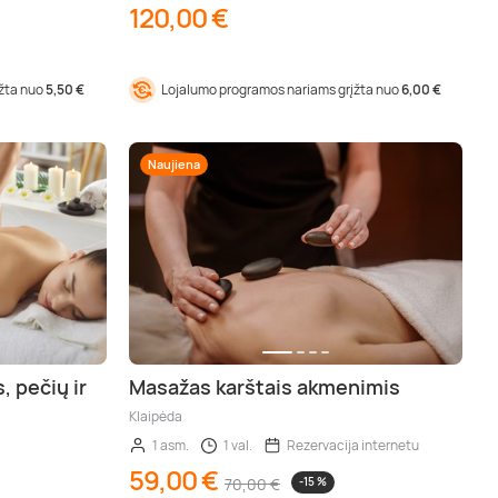
120,00 €
įžta nuo
5,50 €
Lojalumo programos nariams grįžta nuo
6,00 €
Naujiena
 pečių ir
Masažas karštais akmenimis
Klaipėda
1 asm.
1 val.
Rezervacija internetu
59,00 €
70,00 €
-15 %