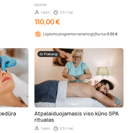
Kaunas
1 asm.
0,5-1 val.
110,00 €
Lojalumo programos nariams grįžta nuo
5,50 €
Prabangi
cedūra
Atpalaiduojamasis viso kūno SPA
ritualas
1 asm.
0,5-1 val.