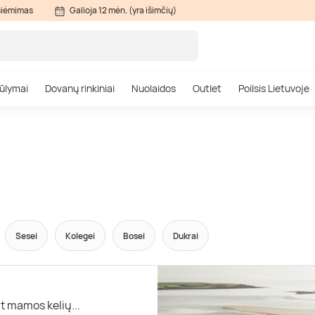
siėmimas
Galioja 12 mėn. (yra išimčių)
ūlymai
Dovanų rinkiniai
Nuolaidos
Outlet
Poilsis Lietuvoje
Sesei
Kolegei
Bosei
Dukrai
t mamos kelių...