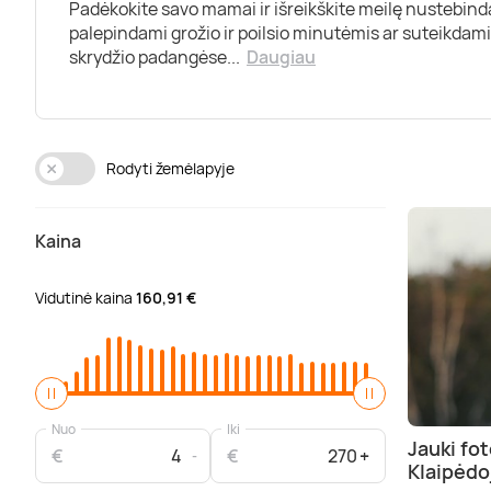
Padėkokite savo mamai ir išreikškite meilę nustebind
palepindami grožio ir poilsio minutėmis ar suteikda
skrydžio padangėse
...
Daugiau
Rodyti žemėlapyje
Kaina
Vidutinė kaina
160,91 €
Nuo
Iki
Jauki fot
€
€
Klaipėdo