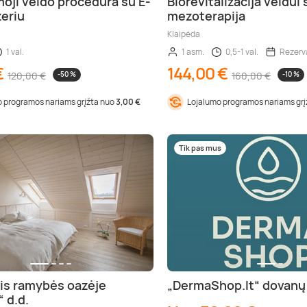
oji veido procedūra su E-
Biorevitalizacija veidui 
zeriu
mezoterapija
Klaipėda
1 val.
1 asm.
0,5-1 val.
Rezerva
€
144,00 €
120,00 €
-50 %
160,00 €
-10 %
 programos nariams grįžta nuo
3,00 €
Lojalumo programos nariams gr
Tik pas mus
lsis ramybės oazėje
„DermaShop.lt“ dovanų
 d.d.