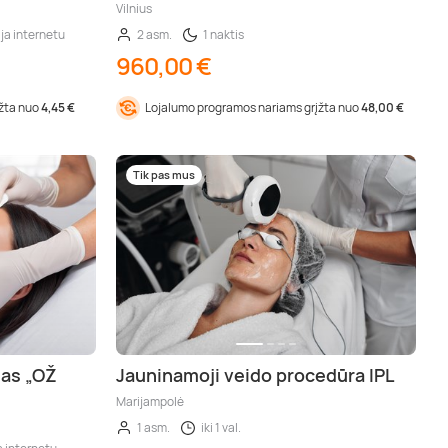
Vilnius
ja internetu
2 asm.
1 naktis
960,00 €
įžta nuo
4,45 €
Lojalumo programos nariams grįžta nuo
48,00 €
Tik pas mus
mas „OŽ
Jauninamoji veido procedūra IPL
Marijampolė
1 asm.
iki 1 val.