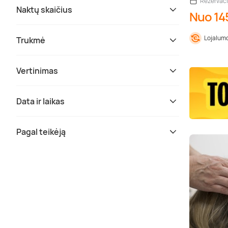
Rezervaci
Naktų skaičius
Nuo 14
Lojalumo
Trukmė
Vertinimas
Data ir laikas
Pagal teikėją