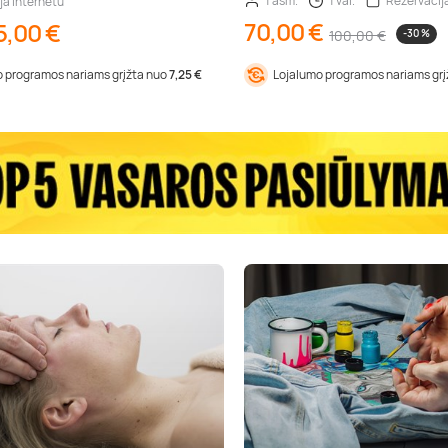
1 asm.
1 val.
Rezervacij
ja internetu
70,00 €
5,00 €
100,00 €
-30 %
 programos nariams grįžta nuo
7,25 €
Lojalumo programos nariams gr