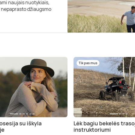
ami naujais nuotykiais,
mi nepaprasto džiaugsmo
Tik pas mus
osesija su iškyla
Lėk bagiu bekelės traso
je
instruktoriumi