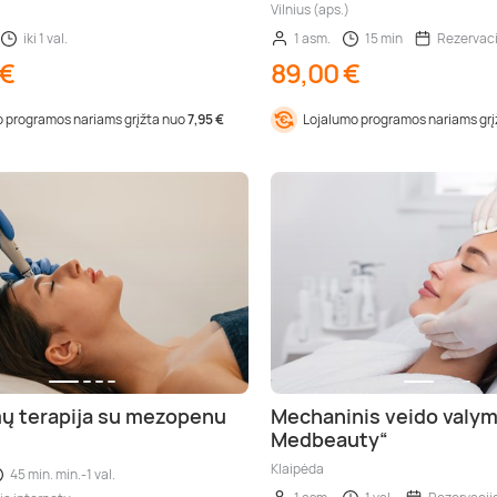
Vilnius (aps.)
iki 1 val.
1 asm.
15 min
Rezervaci
 €
89,00 €
 programos nariams grįžta nuo
7,95 €
Lojalumo programos nariams gr
ų terapija su mezopenu
Mechaninis veido valy
Medbeauty“
Klaipėda
45 min. min.-1 val.