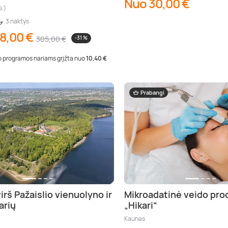
Nuo 30,00 €
s.)
3 naktys
8,00 €
305,00 €
-31 %
 programos nariams grįžta nuo
10,40 €
Prabangi
irš Pažaislio vienuolyno ir
Mikroadatinė veido pro
arių
„Hikari“
Kaunas