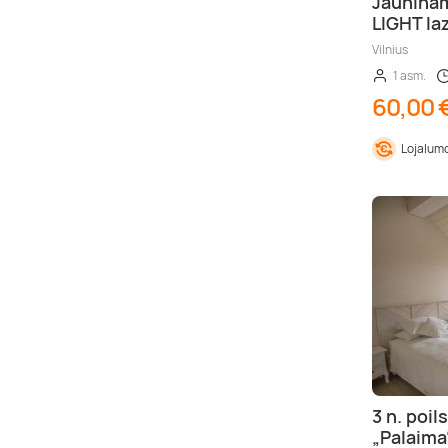
Jauninam
LIGHT la
Vilnius
1 asm.
60,00 
Lojalumo
3 n. poi
„Palaima“