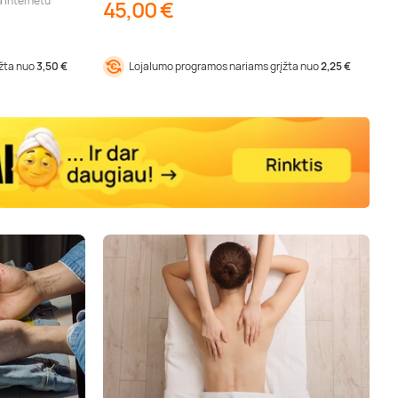
a internetu
45,00 €
įžta nuo
3,50 €
Lojalumo programos nariams grįžta nuo
2,25 €