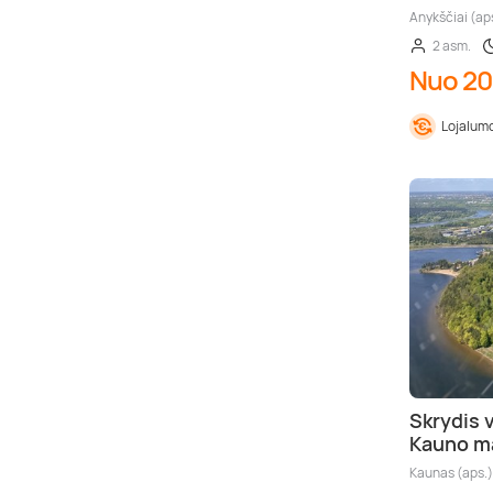
Anykščiai (ap
2 asm.
Nuo 20
Lojalumo
Skrydis v
Kauno m
Kaunas (aps.)