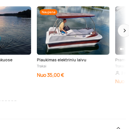
Naujiena
rakuose
Plaukimas elektriniu laivu
Pramog
Trakai
Trakai
2 as
Nuo 35,00 €
Nuo 3