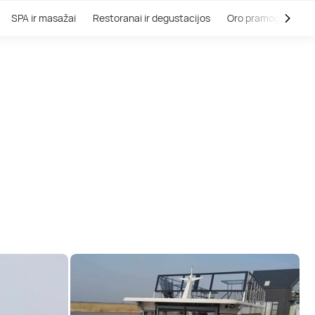
SPA ir masažai
Restoranai ir degustacijos
Oro pramogos
V