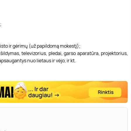
;
isto ir gėrimų (už papildomą mokestį);
šildymas, televizorius, pledai, garso aparatūra, projektorius,
psaugantys nuo lietaus ir vėjo, ir kt.