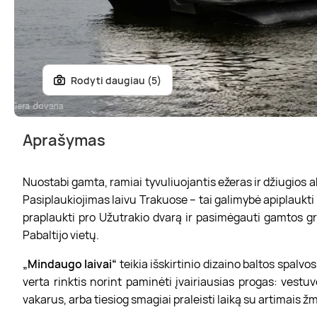
Rodyti daugiau (5)
Aprašymas
Nuostabi gamta, ramiai tyvuliuojantis ežeras ir džiugios a
Pasiplaukiojimas laivu Trakuose – tai galimybė apiplaukti T
praplaukti pro Užutrakio dvarą ir pasimėgauti gamtos gro
Pabaltijo vietų.
„Mindaugo laivai“
teikia išskirtinio dizaino baltos spalvo
verta rinktis norint paminėti įvairiausias progas: vest
vakarus, arba tiesiog smagiai praleisti laiką su artimais 