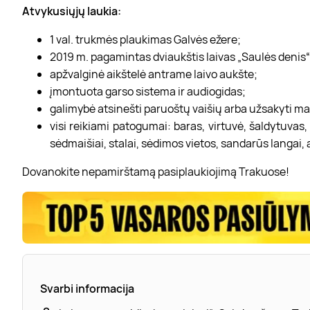
Atvykusiųjų laukia:
1 val. trukmės plaukimas Galvės ežere;
2019 m. pagamintas dviaukštis laivas „Saulės denis“
apžvalginė aikštelė antrame laivo aukšte;
įmontuota garso sistema ir audiogidas;
galimybė atsinešti paruoštų vaišių arba užsakyti ma
visi reikiami patogumai: baras, virtuvė, šaldytuvas, 
sėdmaišiai, stalai, sėdimos vietos, sandarūs langai, a
Dovanokite nepamirštamą pasiplaukiojimą Trakuose!
Svarbi informacija