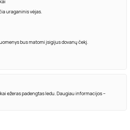
kai
ia uraganinis vėjas.
 duomenys bus matomi įsigijus dovanų čekį.
 kai ežeras padengtas ledu. Daugiau informacijos –