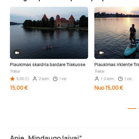
Plaukimas skaidria baidare Trakuose
Plaukimas irklente T
Trakai
Trakai
5,00 (1)
2 asm.
1 val.
1-2 asm.
1 val.
15,00 €
Nuo 15,00 €
Apie „Mindaugo laivai“