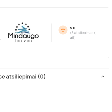
5.0
(
5 atsiliepimas (-
ai)
)
.
 atsiliepimai (0)