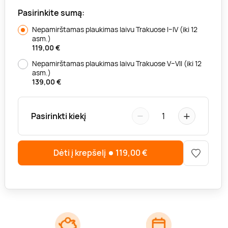
Pasirinkite sumą:
Nepamirštamas plaukimas laivu Trakuose I–IV (iki 12
asm.)
119,00
€
Nepamirštamas plaukimas laivu Trakuose V–VII (iki 12
asm.)
139,00
€
−
+
Pasirinkti kiekį
1
Dėti į krepšelį
119,00
€