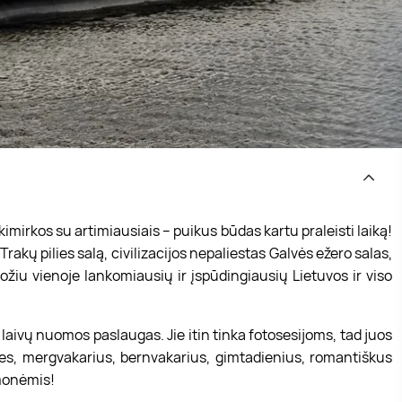
kimirkos su artimiausiais – puikus būdas kartu praleisti laiką!
rakų pilies salą, civilizacijos nepaliestas Galvės ežero salas,
žiu vienoje lankomiausių ir įspūdingiausių Lietuvos ir viso
s laivų nuomos paslaugas. Jie itin tinka fotosesijoms, tad juos
uves, mergvakarius, bernvakarius, gimtadienius, romantiškus
žmonėmis!