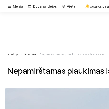
Meniu
Dovanų idėjos
Vieta
Vasaros pasi
Atgal
Pradžia
Nepamirštamas plaukimas laivu Trakuose
Nepamirštamas plaukimas l