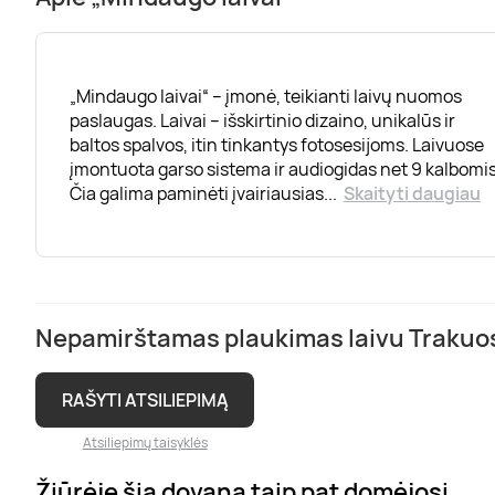
„Mindaugo laivai“ – įmonė, teikianti laivų nuomos
paslaugas. Laivai – išskirtinio dizaino, unikalūs ir
baltos spalvos, itin tinkantys fotosesijoms. Laivuose
įmontuota garso sistema ir audiogidas net 9 kalbomis
Čia galima paminėti įvairiausias
...
Skaityti daugiau
Nepamirštamas plaukimas laivu Trakuose
RAŠYTI ATSILIEPIMĄ
Atsiliepimų taisyklės
Žiūrėję šią dovaną taip pat domėjosi