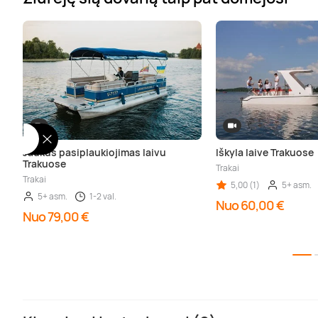
Jaukus pasiplaukiojimas laivu
Iškyla laive Trakuose
Trakuose
Trakai
Trakai
5,00 (1)
5+ asm.
5+ asm.
1-2 val.
Nuo 60,00 €
Nuo 79,00 €