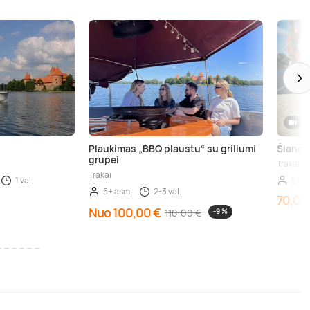
Plaukimas „BBQ plaustu“ su griliumi
Šiandi
grupei
Trakai
Trakai
1 val.
5+ a
5+ asm.
2-3 val.
70,00
Nuo 100,00 €
110,00 €
-9 %