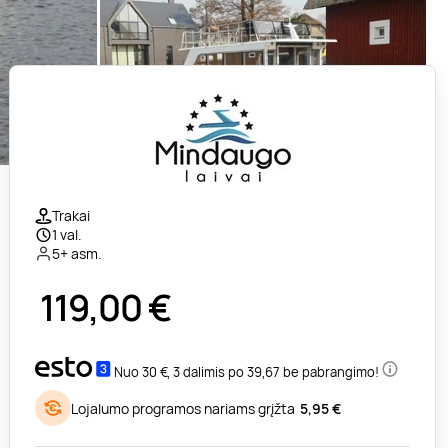
Trakai
1 val.
5+ asm.
119,00
€
Nuo 30 €, 3 dalimis po 39,67 be pabrangimo!
Lojalumo programos nariams grįžta
5,95 €