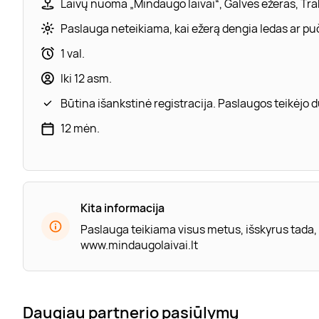
Laivų nuoma „Mindaugo laivai“, Galvės ežeras, Tra
Paslauga neteikiama, kai ežerą dengia ledas ar puč
1 val.
Iki 12 asm.
Būtina išankstinė registracija. Paslaugos teikėjo
12 mėn.
Kita informacija
Paslauga teikiama visus metus, išskyrus tada,
www.mindaugolaivai.lt
Daugiau partnerio pasiūlymų