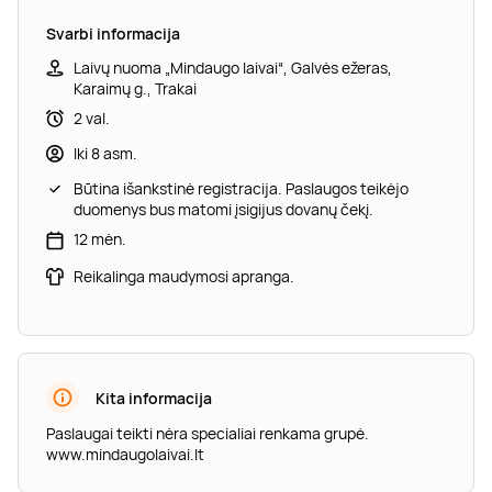
Svarbi informacija
Laivų nuoma „Mindaugo laivai“, Galvės ežeras,
Karaimų g., Trakai
2 val.
Iki 8 asm.
Būtina išankstinė registracija. Paslaugos teikėjo
duomenys bus matomi įsigijus dovanų čekį.
12 mėn.
Reikalinga maudymosi apranga.
Kita informacija
Paslaugai teikti nėra specialiai renkama grupė.
www.mindaugolaivai.lt