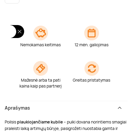
Poilsis dvaruose ir pilyse
Masažų kompleksai
Kitos vandens pramogos
Nemokamas keitimas
12 mėn. galiojimas
Mažesnė arba ta pati
Greitas pristatymas
kaina kaip pas partnerį
Aprašymas
Poilsis
plaukiojančiame kubile
– puiki dovana norintiems smagiai
praleisti laiką artimųjų būryje, pasigrožėti nuostabia gamta ir