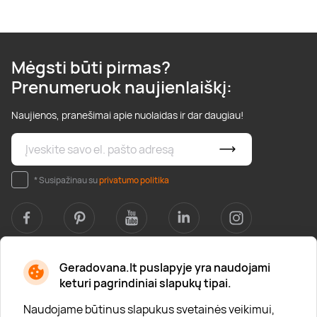
Mėgsti būti pirmas?
Prenumeruok naujienlaiškį:
Naujienos, pranešimai apie nuolaidas ir dar daugiau!
* Susipažinau su
privatumo politika
Geradovana.lt puslapyje yra naudojami
Apie mus
keturi pagrindiniai slapukų tipai.
Apie „Gera Dovana“
Naudojame būtinus slapukus svetainės veikimui,