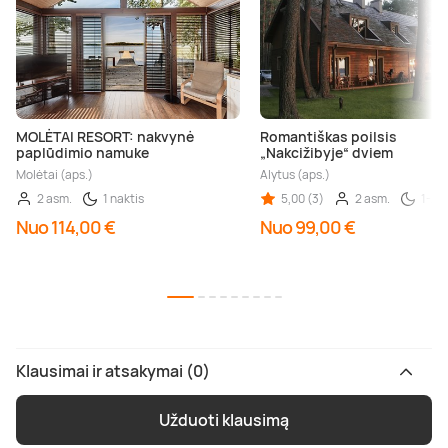
MOLĖTAI RESORT: nakvynė
Romantiškas poilsis
paplūdimio namuke
„Nakcižibyje“ dviem
Molėtai (aps.)
Alytus (aps.)
2 asm.
1 naktis
5,00 (3)
2 asm.
1-2 
Nuo 114,00 €
Nuo 99,00 €
Klausimai ir atsakymai (0)
Užduoti klausimą