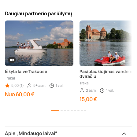
Daugiau partnerio pasiūlymų
Iškyla laive Trakuose
Pasiplaukiojimas vandens
dviračiu
Trakai
Trakai
5,00 (1)
5+ asm.
1 val.
2 asm.
1 val.
Nuo 60,00 €
15,00 €
Apie „Mindaugo laivai“