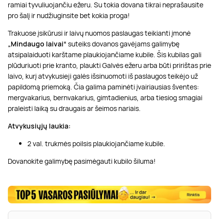
ramiai tyvuliuojančiu ežeru. Su tokia dovana tikrai neprašausite
pro šalį ir nudžiuginsite bet kokia proga!
Trakuose įsikūrusi ir laivų nuomos paslaugas teikianti įmonė
„Mindaugo laivai“
suteiks dovanos gavėjams galimybę
atsipalaiduoti karštame plaukiojančiame kubile. Šis kubilas gali
plūduriuoti prie kranto, plaukti Galvės ežeru arba būti pririštas prie
laivo, kurį atvykusieji galės išsinuomoti iš paslaugos teikėjo už
papildomą priemoką. Čia galima paminėti įvairiausias šventes:
mergvakarius, bernvakarius, gimtadienius, arba tiesiog smagiai
praleisti laiką su draugais ar šeimos nariais.
Atvykusiųjų laukia:
2 val. trukmės poilsis plaukiojančiame kubile.
Dovanokite galimybę pasimėgauti kubilo šiluma!