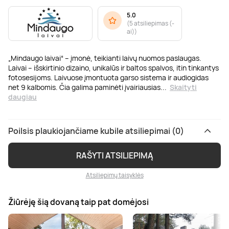
5.0
(
5 atsiliepimas (-
ai)
)
„Mindaugo laivai“ – įmonė, teikianti laivų nuomos paslaugas.
Laivai – išskirtinio dizaino, unikalūs ir baltos spalvos, itin tinkantys
fotosesijoms. Laivuose įmontuota garso sistema ir audiogidas
net 9 kalbomis. Čia galima paminėti įvairiausias
...
Skaityti
daugiau
Poilsis plaukiojančiame kubile atsiliepimai (0)
RAŠYTI ATSILIEPIMĄ
Atsiliepimų taisyklės
Žiūrėję šią dovaną taip pat domėjosi