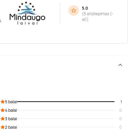
5.0
(
5 atsiliepimas (-
ai)
)
.
5 balai
1
4 balai
0
3 balai
0
2 balai
0