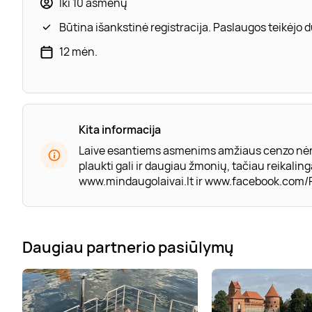
Iki 10 asmenų
Būtina išankstinė registracija. Paslaugos teikėjo
12 mėn.
Kita informacija
Laive esantiems asmenims amžiaus cenzo nėra, 
plaukti gali ir daugiau žmonių, tačiau reikali
www.mindaugolaivai.lt ir www.facebook.com
Daugiau partnerio pasiūlymų