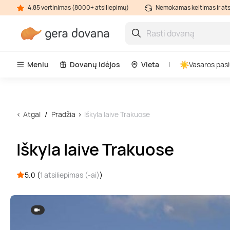
4.85 vertinimas (8000+ atsiliepimų)
Nemokamas keitimas ir at
Meniu
Dovanų idėjos
Vieta
Vasaros pasi
Atgal
Pradžia
Iškyla laive Trakuose
Iškyla laive Trakuose
5.0 (
1 atsiliepimas (-ai)
)