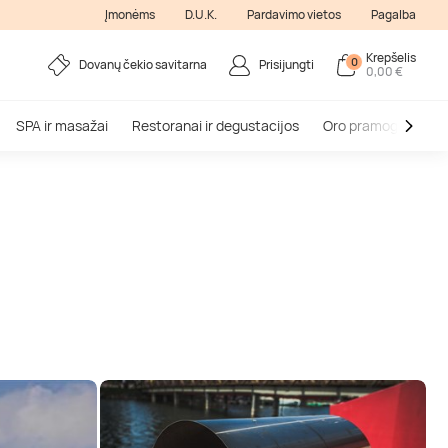
Įmonėms
D.U.K.
Pardavimo vietos
Pagalba
Krepšelis
0
Dovanų čekio savitarna
Prisijungti
0,00 €
SPA ir masažai
Restoranai ir degustacijos
Oro pramogos
V