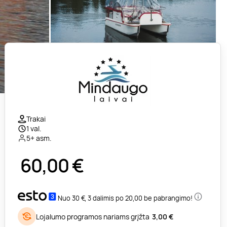
Trakai
1 val.
5+ asm.
60,00
€
Nuo 30 €, 3 dalimis po 20,00 be pabrangimo!
Lojalumo programos nariams grįžta
3,00 €