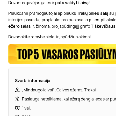
Dovanos gavėjas galės ir
pats valdyti laivą
!
Plaukdami pramogautojai apiplauks
Trakų pilies salą
su j
istorijos paveldu, praplauks pro pusiasalio
pilies piliakal
ežero salas
ir, žinoma, pro įspūdingąjį grafo
Tiškevičiaus
Dovanokite ramybę sielai ir įspūdžius akims!
Svarbi informacija
„Mindaugo laivai“, Galvės ežeras, Trakai
Paslauga neteikiama, kai ežerą dengia ledas ar puč
1 val.