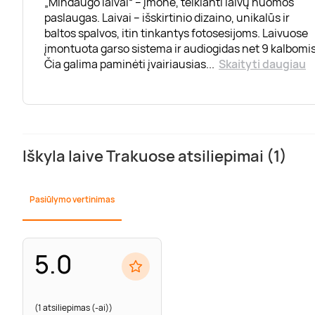
„Mindaugo laivai“ – įmonė, teikianti laivų nuomos
paslaugas. Laivai – išskirtinio dizaino, unikalūs ir
baltos spalvos, itin tinkantys fotosesijoms. Laivuose
įmontuota garso sistema ir audiogidas net 9 kalbomis
Čia galima paminėti įvairiausias
...
Skaityti daugiau
Iškyla laive Trakuose atsiliepimai (1)
Pasiūlymo vertinimas
5.0
(1 atsiliepimas (-ai))