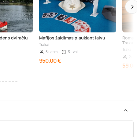
dens dviračiu
Mafijos žaidimas plaukiant laivu
Romant
Trakuo
Trakai
Trakai
5+ asm.
3+ val.
2 as
950,00 €
59,00