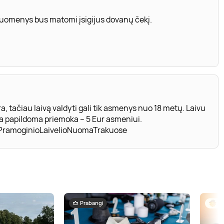
 duomenys bus matomi įsigijus dovanų čekį.
tačiau laivą valdyti gali tik asmenys nuo 18 metų. Laivu
nga papildoma priemoka – 5 Eur asmeniui.
/PramoginioLaivelioNuomaTrakuose
Prabangi