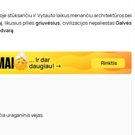
oje stūksančiu ir Vytauto laikus menančiu architektūros bei
nį
, likusius pilies
griuvėsius
, civilizacijos nepaliestas
Galvės
 dvarą
.
ia uraganinis vėjas.