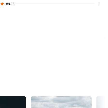
1 balas
0