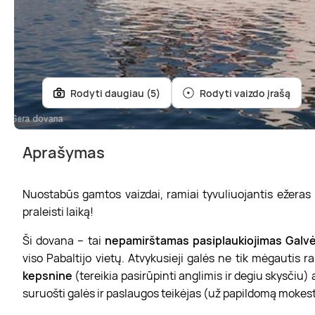
Rodyti daugiau (5)
Rodyti vaizdo įrašą
Aprašymas
Nuostabūs gamtos vaizdai, ramiai tyvuliuojantis ežeras 
praleisti laiką!
Ši dovana – tai
nepamirštamas pasiplaukiojimas Galv
viso Pabaltijo vietų. Atvykusieji galės ne tik mėgautis 
kepsnine
(tereikia pasirūpinti anglimis ir degiu skysčiu) 
suruošti galės ir paslaugos teikėjas (už papildomą mokest