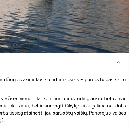
ir džiugios akimirkos su artimiausiais – puikus būdas kartu
ės ežere
, vienoje lankomiausių ir įspūdingiausių Lietuvos ir
ramiu plaukimu, bet ir
surengti iškylą:
laive galima naudotis
arba tiesiog
atsinešti jau paruoštų vaišių
. Panorėjus, vaišes
į).