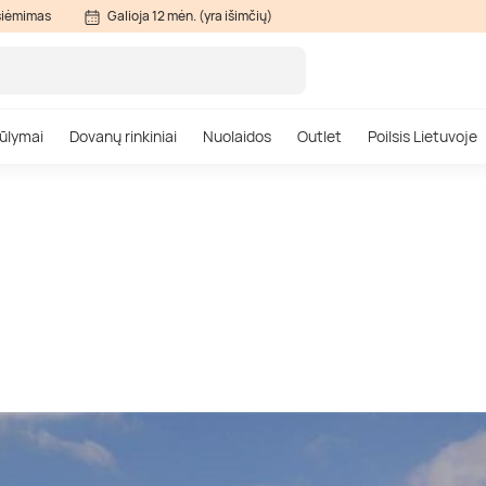
siėmimas
Galioja 12 mėn. (yra išimčių)
ūlymai
Dovanų rinkiniai
Nuolaidos
Outlet
Poilsis Lietuvoje