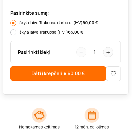
Pasirinkite sumą:
Iškyla laive Trakuose darbo d. (I–V)
60,00
€
Iškyla laive Trakuose (I–VII)
65,00
€
−
+
Pasirinkti kiekį
1
Dėti į krepšelį
60,00
€
Nemokamas keitimas
12 mėn. galiojimas