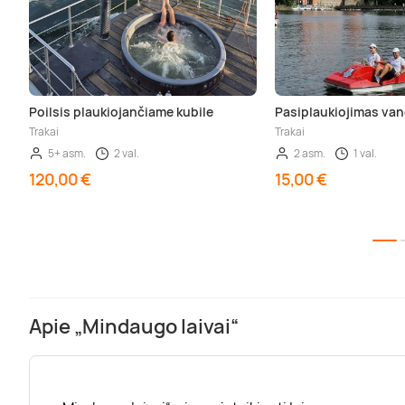
Poilsis plaukiojančiame kubile
Pasiplaukiojimas van
Trakai
Trakai
5+ asm.
2 val.
2 asm.
1 val.
120,00 €
15,00 €
Apie „Mindaugo laivai“