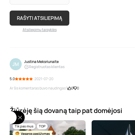
RAŠYTI ATSILIEPIMĄ
Atsiliepimų taisyklės
Justina Meksriunaite
JM
Registruotas klientas
5.0
· 2021-07-20
Ar šis komentaras buvo naudingas?
0
0
Žiūrėję šią dovaną taip pat domėjosi
Tik pas mus
TOP