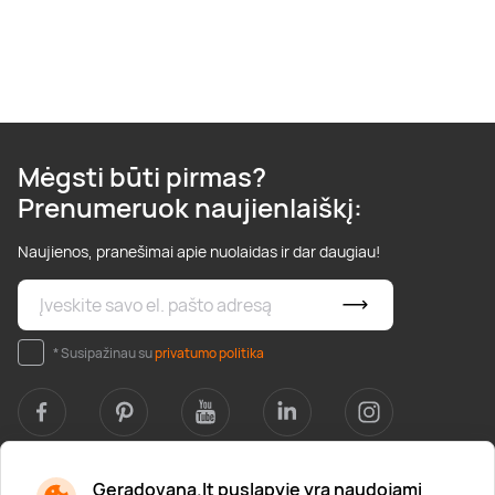
Mėgsti būti pirmas?
Prenumeruok naujienlaiškį:
Naujienos, pranešimai apie nuolaidas ir dar daugiau!
* Susipažinau su
privatumo politika
Geradovana.lt puslapyje yra naudojami