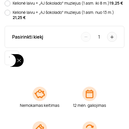
Kelionė laivu + „AJ šokolado“ muziejus (1 asm. iki 8 m.)
19,25
€
Poilsis dvaruose ir pilyse
Masažų kompleksai
Kitos vandens pramogos
Kelionė laivu + „AJ šokolado“ muziejus (1 asm. nuo 13 m.)
21,25
€
−
+
Pasirinkti kiekį
1
Nemokamas keitimas
12 mėn. galiojimas