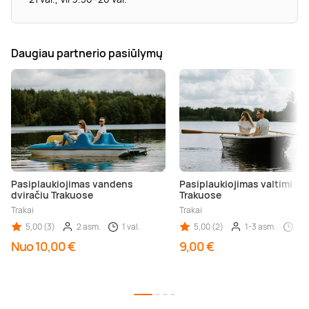
Daugiau partnerio pasiūlymų
Pasiplaukiojimas vandens
Pasiplaukiojimas valtimi
dviračiu Trakuose
Trakuose
Trakai
Trakai
5,00 (3)
2 asm.
1 val.
5,00 (2)
1-3 asm.
1 v
Nuo 10,00 €
9,00 €