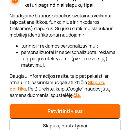
Apie mus
keturi pagrindiniai slapukų tipai.
Apie „Gera Dovana“
Naudojame būtinus slapukus svetainės veikimui,
taip pat analitikos, funkcinius ir rinkodaros
Lojalumo klubas
(reklamos) slapukus. Su jūsų sutikimu slapukai ir
Karjera
mobilieji identifikatoriai naudojami:
Visi partneriai
turinio ir reklamos personalizavimui;
personalizuotai ir nepersonalizuotai reklamai,
Kontaktai
taip pat jos efektyvumo (pvz., konversijų)
Tinklaraštis
matavimui.
Daugiau informacijos rasite, taip pat pakeisti ar
atnaujinti pasirinkimus gali atlikti čia
Slapukų
Informacija
politika
. Peržiūrėkite, kaip „Google“ naudos jūsų
asmens duomenis, spustelėję
čia.
„GERA DOVANA“ GRUPĖ
Patvirtinti visus
|
|
2026 © UAB „Gera dovana“
info@geradovana.lt
05 205 2099
Slapukų nustatymai