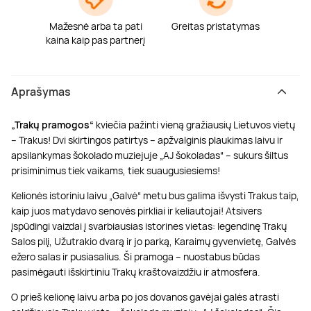
Mažesnė arba ta pati
Greitas pristatymas
kaina kaip pas partnerį
Aprašymas
„Trakų pramogos“
kviečia pažinti vieną gražiausių Lietuvos vietų
– Trakus! Dvi skirtingos patirtys – apžvalginis plaukimas laivu ir
apsilankymas šokolado muziejuje „AJ šokoladas“ – sukurs šiltus
prisiminimus tiek vaikams, tiek suaugusiesiems!
Kelionės istoriniu laivu „Galvė“ metu bus galima išvysti Trakus taip,
kaip juos matydavo senovės pirkliai ir keliautojai! Atsivers
įspūdingi vaizdai į svarbiausias istorines vietas: legendinę Trakų
Salos pilį, Užutrakio dvarą ir jo parką, Karaimų gyvenvietę, Galvės
ežero salas ir pusiasalius. Ši pramoga – nuostabus būdas
pasimėgauti išskirtiniu Trakų kraštovaizdžiu ir atmosfera.
O prieš kelionę laivu arba po jos dovanos gavėjai galės atrasti