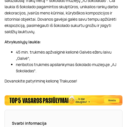
saldžiausią Trakų vietą – šokolado muziejų „AJ šokoladas“. Čia
laukia iš šokolado pagamintos skulptūros, unikalios rankų darbo
dekoracijos, įvairūs meno kūriniai, kūrybiškos kompozicijos ir
istoriniai objektai. Dovanos gavėjai galės savu tempu apžiūrėti
ekspoziciją, pasimėgauti iš šokolado sukurtu grožiu ir įsigyti
saldžių lauktuvių.
Atvykusiųjų laukia:
45 min. trukmės apžvalginė kelionė Galvės ežeru laivu
„Galvė“;
neribotos trukmės apsilankymas šokolado muziejuje „AJ
šokoladas“.
Dovanokite patyriminę kelionę Trakuose!
Svarbi informacija