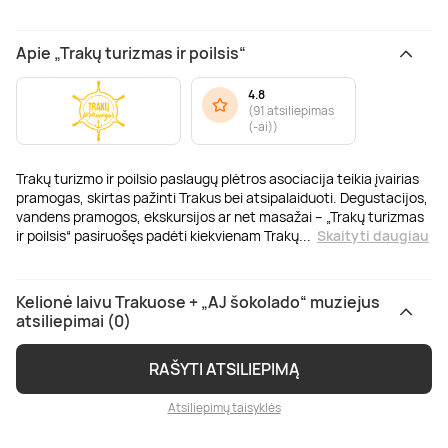
Apie „Trakų turizmas ir poilsis“
4.8
(
91 atsiliepimas
(-ai)
)
Trakų turizmo ir poilsio paslaugų plėtros asociacija teikia įvairias
pramogas, skirtas pažinti Trakus bei atsipalaiduoti. Degustacijos,
vandens pramogos, ekskursijos ar net masažai – „Trakų turizmas
ir poilsis“ pasiruošęs padėti kiekvienam Trakų
...
Skaityti daugiau
Kelionė laivu Trakuose + „AJ šokolado“ muziejus
atsiliepimai (0)
RAŠYTI ATSILIEPIMĄ
Atsiliepimų taisyklės