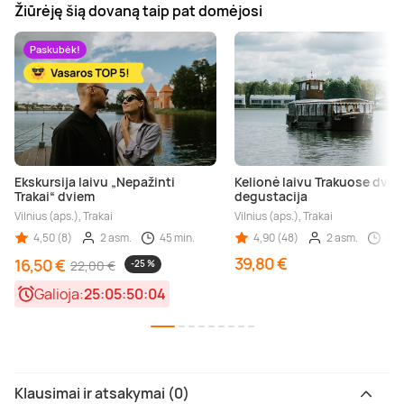
Žiūrėję šią dovaną taip pat domėjosi
Paskubėk!
Ekskursija laivu „Nepažinti
Kelionė laivu Trakuose dvie
Trakai“ dviem
degustacija
Vilnius (aps.), Trakai
Vilnius (aps.), Trakai
4,50 (8)
2 asm.
45 min.
4,90 (48)
2 asm.
45 
39,80 €
16,50 €
22,00 €
-25 %
Galioja:
25:05:50:03
Klausimai ir atsakymai (0)