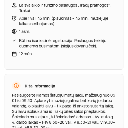
Laisvalaikio ir turizmo paslaugos „Trakų pramogos“,
Trakai
Apie 1 val. 45 min. (plaukimas – 45 min., muziejuje
laikas neribojamas)
1 asm.
Būtina išankstinė registracija. Paslaugos teikėjo
duomenys bus matomi įsigijus dovanų čekį.
12 mėn.
Kita informacija
Paslaugos teikiamos šiltuoju metų laiku, maždaug nuo 05
01 iki 09 30. Aplankyti muziejų galima bet kurią jo darbo
valandą, o plaukti laivu – tik pagal iš anksto sutartą laiką.
Su laivu išplaukiama iš Trakų pilies salos prieplaukos.
Šokolado muziejaus „AJ šokoladas“ adresas – Vytauto g.
4, darbo laikas – I–IV 8.30–20 val., V 8.30–21 val., VI 9.30–
21 val., VII 9.30–20 val.