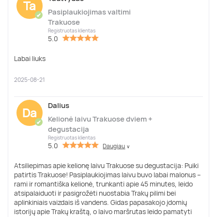
Ta
Pasiplaukiojimas valtimi
✔
Trakuose
Registruotas klientas
5.0
Labai liuks
2025-08-21
Dalius
Da
Kelionė laivu Trakuose dviem +
✔
degustacija
Registruotas klientas
5.0
Daugiau
∨
Atsiliepimas apie kelionę laivu Trakuose su degustacija: Puiki
patirtis Trakuose! Pasiplaukiojimas laivu buvo labai malonus –
rami ir romantiška kelionė, trunkanti apie 45 minutes, leido
atsipalaiduoti ir pasigrožėti nuostabia Trakų pilimi bei
aplinkiniais vaizdais iš vandens. Gidas papasakojo įdomių
istorijų apie Trakų kraštą, o laivo maršrutas leido pamatyti