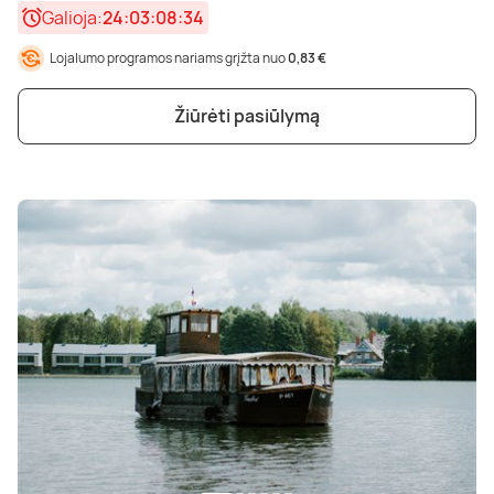
Poilsis dvaruose ir pilyse
Masažų kompleksai
Kitos vandens pramogos
Galioja:
24:03:08:33
Lojalumo programos nariams grįžta nuo
0,83 €
Žiūrėti pasiūlymą