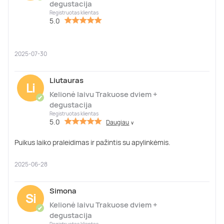
degustacija
Registruotas klientas
5.0
2025-07-30
Liutauras
Li
Kelionė laivu Trakuose dviem +
✔
degustacija
Registruotas klientas
5.0
Daugiau
∨
Puikus laiko praleidimas ir pažintis su apylinkėmis.
2025-06-28
Simona
Si
Kelionė laivu Trakuose dviem +
✔
degustacija