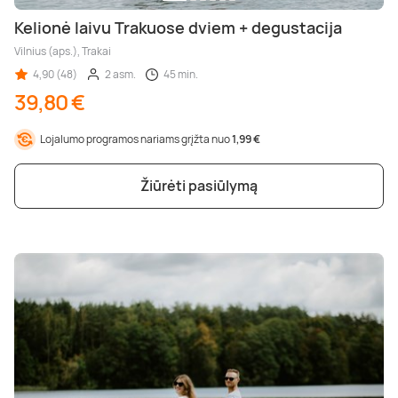
Kelionė laivu Trakuose dviem + degustacija
Vilnius (aps.), Trakai
4,90 (48)
2 asm.
45 min.
39,80 €
Lojalumo programos nariams grįžta nuo
1,99 €
Žiūrėti pasiūlymą