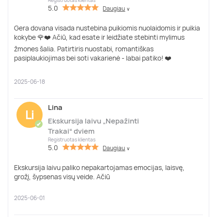
Registruotas klientas
5.0
Daugiau
∨
Gera dovana visada nustebina puikiomis nuolaidomis ir puikia
kokybe 🌹❤️ Ačiū, kad esate ir leidžiate stebinti mylimus
žmones šalia. Patirtiris nuostabi, romantiškas
pasiplaukiojimas bei soti vakarienė - labai patiko! ❤️
2025-06-18
Lina
Li
Ekskursija laivu „Nepažinti
✔
Trakai“ dviem
Registruotas klientas
5.0
Daugiau
∨
Ekskursija laivu paliko nepakartojamas emocijas, laisvę,
grožį, šypsenas visų veide. Ačiū
2025-06-01