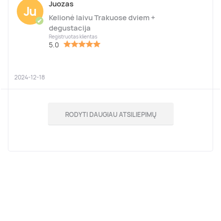
Juozas
Ju
Kelionė laivu Trakuose dviem +
✔
degustacija
Registruotas klientas
5.0
2024-12-18
RODYTI DAUGIAU ATSILIEPIMŲ