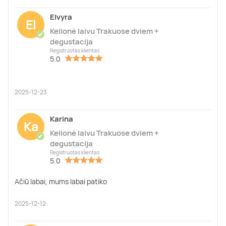
Elvyra
El
Kelionė laivu Trakuose dviem +
✔
degustacija
Registruotas klientas
5.0
2025-12-23
Karina
Ka
Kelionė laivu Trakuose dviem +
✔
degustacija
Registruotas klientas
5.0
Ačiū labai, mums labai patiko
2025-12-12