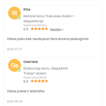
Rita
Ri
Kelionė laivu Trakuose dviem +
✔
degustacija
Registruotas klientas
5.0
Daugiau
∨
Viskas puiku kiek naudojausi Gera dovana paslaugomis
2026-07-07
Gabriele
Ga
Ekskursija laivu „Nepažinti
✔
Trakai“ dviem
Registruotas klientas
5.0
Viskas puikiai ir sklandžiai
2026-06-06