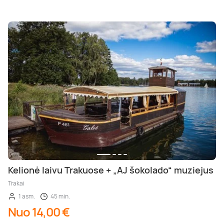
Kelionė laivu Trakuose + „AJ šokolado“ muziejus
Trakai
1 asm.
45 min.
Nuo 14,00 €