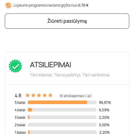
Lojalumo programos nariams grįžta nuo
0,70 €
Žiūrėti pasiūlymą
ATSILIEPIMAI
Tikri klientai. Tikros patirtys. Tikri vertinimai.
4.8
91 atsiliepimas (-ai)
5 balai
86,81%
4 balai
6,59%
3 balai
2,20%
2 balai
0,00%
1 balas
2,20%