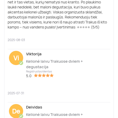
net ir tas vietas, kurių nematysi nuo kranto. Po plaukimo
laukė nedidelė, bet maloni degustacija, kuri buvo puikus
akcentas kelionei užbaigti. Viskas organizuota sklandžiai,
darbuotojai malonūs ir paslaugūs. Rekomenduoju tiek
poroms, tiek visiems, kurie nori iš naujo atrasti Trakus iš kito
kampo – nuo vandens pusės! Įvertinimas: ⭐⭐⭐⭐⭐ (5/5)
2025-08-03
Viktorija
Vi
Kelionė laivu Trakuose dviem +
✔
degustacija
Registruotas klientas
5.0
2025-07-31
Deividas
De
Kelionė laivu Trakuose dviem +
✔