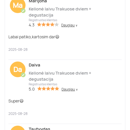
Marijona
Ma
Kelionė laivu Trakuose dviem +
✔
degustacija
Registruotas klientas
4.3
Daugiau
∨
Labai patiko,kartosim dar😃
2025-08-28
Daiva
Da
Kelionė laivu Trakuose dviem +
✔
degustacija
Registruotas klientas
5.0
Daugiau
∨
Super😃
2025-08-28
Tautvydas