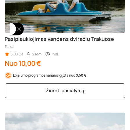
Pasiplaukiojimas vandens dviračiu Trakuose
Trakai
5,00 (3)
2 asm.
1 val.
Nuo 10,00 €
Lojalumo programos nariams grįžta nuo
0,50 €
Žiūrėti pasiūlymą