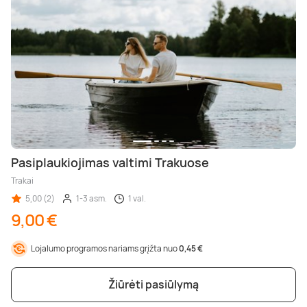
Pasiplaukiojimas valtimi Trakuose
Trakai
5,00 (2)
1-3 asm.
1 val.
9,00 €
Lojalumo programos nariams grįžta nuo
0,45 €
Žiūrėti pasiūlymą