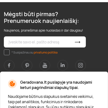
Mėgsti būti pirmas?
Prenumeruok naujienlaiškį:
Naujienos, pranešimai apie nuolaidas ir dar daugiau!
* Susipažinau su
privatumo politika
Geradovana.lt puslapyje yra naudojami
Apie mus
keturi pagrindiniai slapukų tipai.
Apie „Gera Dovana“
Naudojame būtinus slapukus svetainės veikimui,
taip pat analitikos, funkcinius ir rinkodaros
Lojalumo klubas
(reklamos) slapukus. Su jūsų sutikimu slapukai ir