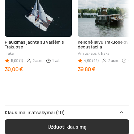
Plaukimas jachta su vaišėmis
Kelionė laivu Trakuose dvie
Trakuose
degustacija
Trakai
Vilnius (aps.), Trakai
5,00 (1)
2 asm.
1 val.
4,90 (48)
2 asm.
45 
30,00 €
39,80 €
Klausimai ir atsakymai (10)
Užduoti klausimą