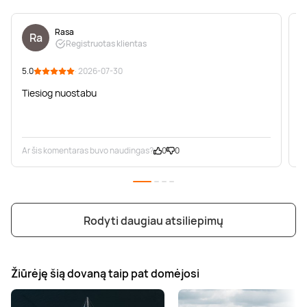
Rasa
Ra
Registruotas klientas
5.0
· 2026-07-30
5
Tiesiog nuostabu
N
Ar šis komentaras buvo naudingas?
0
0
A
Rodyti daugiau atsiliepimų
Žiūrėję šią dovaną taip pat domėjosi