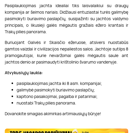
Pasiplaukiojimas jachta idealiai tiks laisvalaikiui su draugų
kompanija ar šeimos nariais. Didžiausi entuziastai turės galimybę
pasimokyti buriavimo paslapčių, susipažinti su jachtos valdymo
principais, o likusieji galės mėgautis gražiais ežero krantais ir
Trakų pilies panorama.
Buriuojant Galvės ir Skaisčio ežeruose, atsivers nuostabūs
gamtos vaizdai ir civilizacijos nepaliestos salos. Jachtoje sutilps 8
pramogautojai, kurie nevaržomai galės mėgautis saule ant
jachtos denio ar pasimaudyti krištolinio švarumo vandenyje.
Atvykusiųjų laukia:
pasiplaukiojimas jachta iki 8 asm. kompanijai;
galimybė pasimokyti buriavimo paslapčių;
kapitono pasakojimai, pagalba ir patarimai;
nuostabi Trakų pilies panorama.
Dovanokite smagias akimirkas artimiausiųjų būryje!