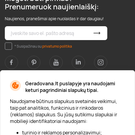
Prenumeruok naujienlaiškį:
Naujienos, pranešimai apie nuolaidas ir dar daugiau!
* Susipažinau su
privatumo politika
Geradovana.lt puslapyje yra naudojami
Apie mus
keturi pagrindiniai slapukų tipai.
Apie „Gera Dovana“
Naudojame būtinus slapukus svetainės veikimui,
taip pat analitikos, funkcinius ir rinkodaros
Lojalumo klubas
(reklamos) slapukus. Su jūsų sutikimu slapukai ir
Karjera
mobilieji identifikatoriai naudojami:
Visi partneriai
turinio ir reklamos personalizavimui;