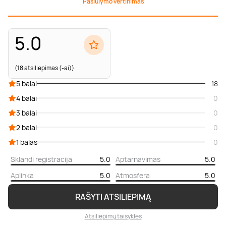
Pasiūlymo vertinimas
5.0
(18 atsiliepimas (-ai))
5 balai
18
4 balai
0
3 balai
0
2 balai
0
1 balas
0
Sklandi registracija
5.0
Aptarnavimas
5.0
Aplinka
5.0
Atmosfera
5.0
RAŠYTI ATSILIEPIMĄ
Atsiliepimų taisyklės