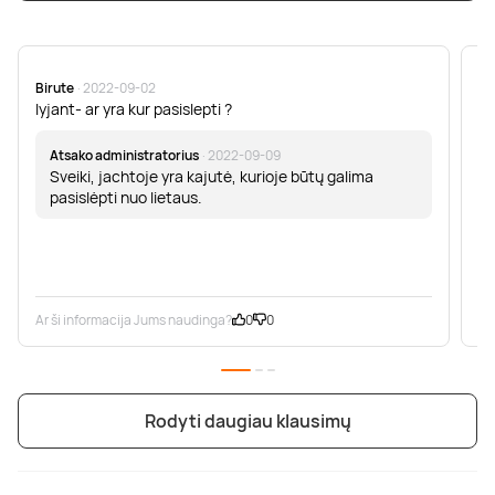
Birute
· 2022-09-02
U
lyjant- ar yra kur pasislepti ?
Ar
už
Atsako administratorius
· 2022-09-09
Sveiki, jachtoje yra kajutė, kurioje būtų galima
pasislėpti nuo lietaus.
Ar ši informacija Jums naudinga?
0
0
Ar
Rodyti daugiau klausimų