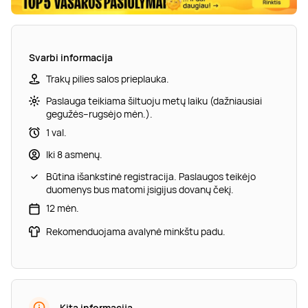
Svarbi informacija
Trakų pilies salos prieplauka.
Paslauga teikiama šiltuoju metų laiku (dažniausiai
gegužės–rugsėjo mėn.).
1 val.
Iki 8 asmenų.
Būtina išankstinė registracija. Paslaugos teikėjo
duomenys bus matomi įsigijus dovanų čekį.
12 mėn.
Rekomenduojama avalynė minkštu padu.
Kita informacija