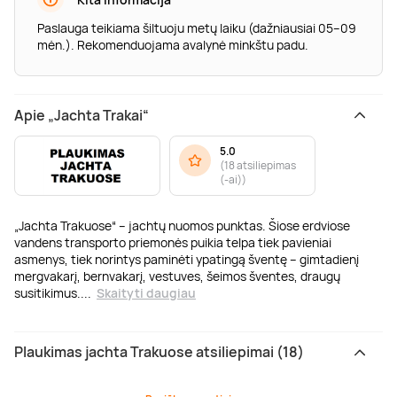
Paslauga teikiama šiltuoju metų laiku (dažniausiai 05–09
mėn.). Rekomenduojama avalynė minkštu padu.
Apie „Jachta Trakai“
5.0
(
18 atsiliepimas
(-ai)
)
„Jachta Trakuose“ – jachtų nuomos punktas. Šiose erdviose
vandens transporto priemonės puikia telpa tiek pavieniai
asmenys, tiek norintys paminėti ypatingą šventę – gimtadienį
mergvakarį, bernvakarį, vestuves, šeimos šventes, draugų
susitikimus.
...
Skaityti daugiau
Plaukimas jachta Trakuose atsiliepimai (18)