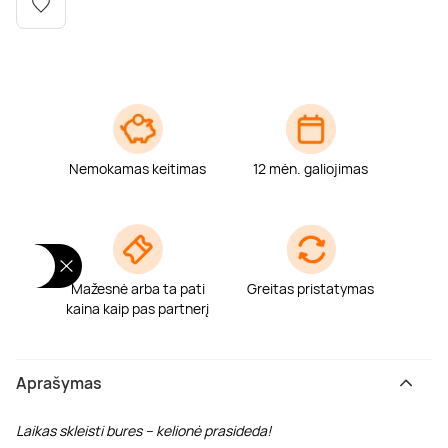
Poilsis dvaruose ir pilyse
Masažų kompleksai
Kitos vandens pramogos
Nemokamas keitimas
12 mėn. galiojimas
Mažesnė arba ta pati
Greitas pristatymas
kaina kaip pas partnerį
Aprašymas
Laikas skleisti bures – kelionė prasideda!