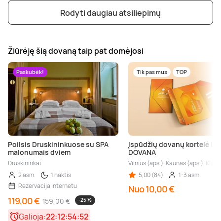
Rodyti daugiau atsiliepimų
Žiūrėję šią dovaną taip pat domėjosi
Paskubėk!
Tik pas mus
TOP
Poilsis Druskininkuose su SPA
Įspūdžių dovanų kortelė | 
malonumais dviem
DOVANA
Druskininkai
Vilnius (aps.), Kaunas (aps.), Klaip
2 asm.
1 naktis
5,00 (84)
1-3 asm.
Rezervacija internetu
Nuo 10,00 €
119,00 €
159,00 €
-25 %
Galioja:
22:12:54:50