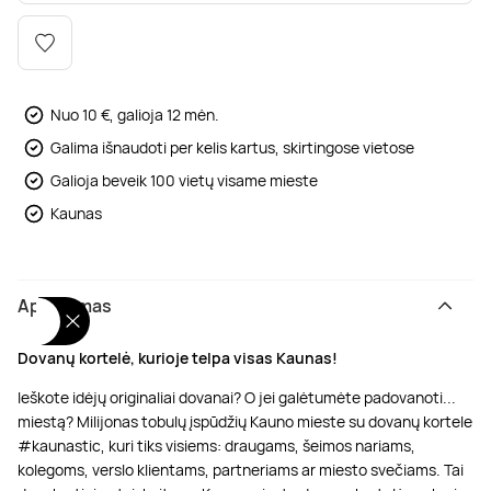
Poilsis dvaruose ir pilyse
Masažų kompleksai
Kitos vandens pramogos
Nuo 10 €, galioja 12 mėn.
Galima išnaudoti per kelis kartus, skirtingose vietose
Galioja beveik 100 vietų visame mieste
Kaunas
Aprašymas
Dovanų kortelė, kurioje telpa visas Kaunas!
Ieškote idėjų originaliai dovanai? O jei galėtumėte padovanoti...
miestą? Milijonas tobulų įspūdžių Kauno mieste su dovanų kortele
#kaunastic, kuri tiks visiems: draugams, šeimos nariams,
kolegoms, verslo klientams, partneriams ar miesto svečiams. Tai