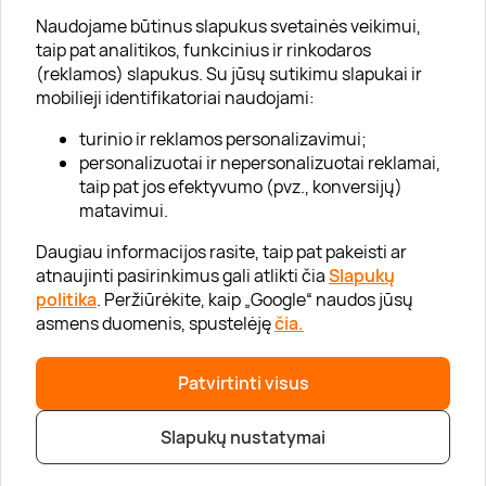
Apie „Gera Dovana“
Naudojame būtinus slapukus svetainės veikimui,
taip pat analitikos, funkcinius ir rinkodaros
Lojalumo klubas
(reklamos) slapukus. Su jūsų sutikimu slapukai ir
Karjera
mobilieji identifikatoriai naudojami:
Visi partneriai
turinio ir reklamos personalizavimui;
personalizuotai ir nepersonalizuotai reklamai,
Kontaktai
taip pat jos efektyvumo (pvz., konversijų)
Tinklaraštis
matavimui.
Daugiau informacijos rasite, taip pat pakeisti ar
atnaujinti pasirinkimus gali atlikti čia
Slapukų
Informacija
politika
. Peržiūrėkite, kaip „Google“ naudos jūsų
asmens duomenis, spustelėję
čia.
„GERA DOVANA“ GRUPĖ
Patvirtinti visus
|
|
2026 © UAB „Gera dovana“
info@geradovana.lt
05 205 2099
Slapukų nustatymai
Privatumo politika
|
Svetainės medis