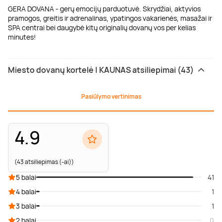
GERA DOVANA - gerų emocijų parduotuvė. Skrydžiai, aktyvios
pramogos, greitis ir adrenalinas, ypatingos vakarienės, masažai ir
SPA centrai bei daugybė kitų originalių dovanų vos per kelias
minutes!
Miesto dovanų kortelė | KAUNAS atsiliepimai (43)
Pasiūlymo vertinimas
4.9
(43 atsiliepimas (-ai))
5 balai
41
4 balai
1
3 balai
1
2 balai
0