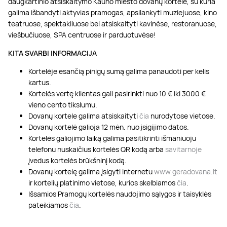
daugkartinio atsiskaitymo Kauno miesto dovanų kortelė, su kuria
galima išbandyti aktyvias pramogas, apsilankyti muziejuose, kino
teatruose, spektakliuose bei atsiskaityti kavinėse, restoranuose,
viešbučiuose, SPA centruose ir parduotuvėse!
KITA SVARBI INFORMACIJA
Kortelėje esančią pinigų sumą galima panaudoti per kelis
kartus.
Kortelės vertę klientas gali pasirinkti nuo 10 € iki 3000 €
vieno cento tikslumu.
Dovanų kortele galima atsiskaityti
čia
nurodytose vietose.
Dovanų kortelė galioja 12 mėn. nuo įsigijimo datos.
Kortelės galiojimo laiką galima pasitikrinti išmaniuoju
telefonu nuskaičius kortelės QR kodą arba
savitarnoje
įvedus kortelės brūkšninį kodą.
Dovanų kortelę galima įsigyti internetu
www.geradovana.lt
ir kortelių platinimo vietose, kurios skelbiamos
čia
.
Išsamios Pramogų kortelės naudojimo sąlygos ir taisyklės
pateikiamos
čia
.