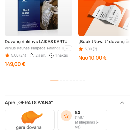
Dovanų rinkinys LAIKAS KARTU
„BookitNow.lt“ dovanų čeki
Vilnius, Kaunas, Klaipėda, Palanga, Nida, Druskininkai, Birštonas, Trakai, Šiauliai
5,00 (7)
Kiti miestai
5,00 (24)
2 asm.
1 naktis
Nuo 10,00 €
149,00 €
Apie „GERA DOVANA“
5.0
(
1497
atsiliepimas (-
ai)
)