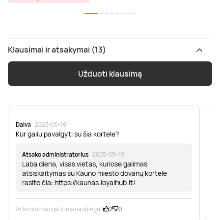
Klausimai ir atsakymai (13)
Užduoti klausimą
Daiva
· 2025-05-18
Ai
Kur galiu pavalgyti su šia kortele?
He
Atsako administratorius
· 2025-05-19
Laba diena, visas vietas, kuriose galimas
atsiskaitymas su Kauno miesto dovanų kortele
rasite čia: https://kaunas.loyalhub.lt/
Ar ši informacija Jums naudinga?
2
0
Ar