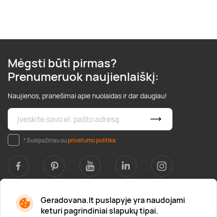
Mėgsti būti pirmas?
Prenumeruok naujienlaiškį:
Naujienos, pranešimai apie nuolaidas ir dar daugiau!
* Susipažinau su
privatumo politika
Geradovana.lt puslapyje yra naudojami
Apie mus
keturi pagrindiniai slapukų tipai.