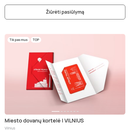
Poilsis dvaruose ir pilyse
Masažų kompleksai
Kitos vandens pramogos
Žiūrėti pasiūlymą
Tik pas mus
TOP
Miesto dovanų kortelė | VILNIUS
Vilnius