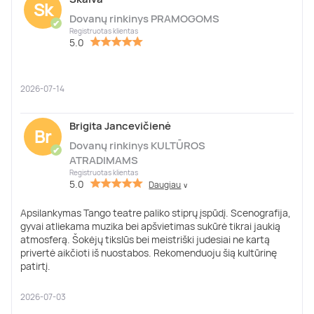
Sk
Dovanų rinkinys PRAMOGOMS
✔
Registruotas klientas
5.0
2026-07-14
Brigita Jancevičienė
Br
Dovanų rinkinys KULTŪROS
✔
ATRADIMAMS
Registruotas klientas
5.0
Daugiau
∨
Apsilankymas Tango teatre paliko stiprų įspūdį. Scenografija,
gyvai atliekama muzika bei apšvietimas sukūrė tikrai jaukią
atmosferą. Šokėjų tikslūs bei meistriški judesiai ne kartą
privertė aikčioti iš nuostabos. Rekomenduoju šią kultūrinę
patirtį.
2026-07-03