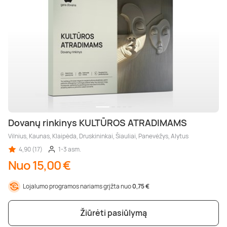
Dovanų rinkinys KULTŪROS ATRADIMAMS
Vilnius, Kaunas, Klaipėda, Druskininkai, Šiauliai, Panevėžys, Alytus
4,90 (17)
1-3 asm.
Nuo 15,00 €
Lojalumo programos nariams grįžta nuo
0,75 €
Žiūrėti pasiūlymą