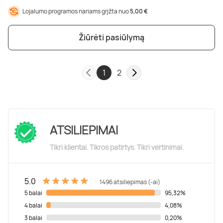
Lojalumo programos nariams grįžta nuo
5,00 €
Žiūrėti pasiūlymą
1
2
ATSILIEPIMAI
Tikri klientai. Tikros patirtys. Tikri vertinimai.
5.0
1496 atsiliepimas (-ai)
5 balai
95,32%
4 balai
4,08%
3 balai
0,20%