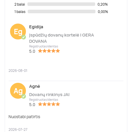
2 balai
0,20%
1 balas
0,00%
Egidija
Eg
Įspūdžių dovanų kortelė | GERA
✔
DOVANA
Registruotas klientas
5.0
2026-08-01
Agnė
Ag
Dovanų rinkinys JAI
✔
Registruotas klientas
5.0
Nuostabi patirtis
2026-07-27