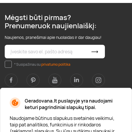
Mėgsti būti pirmas?
Prenumeruok naujienlaiškį:
Naujienos, pranešimai apie nuolaidas ir dar daugiau!
* Susipažinau su
privatumo politika
Geradovana.lt puslapyje yra naudojami
Apie mus
keturi pagrindiniai slapukų tipai.
Apie „Gera Dovana“
Naudojame būtinus slapukus svetainės veikimui,
taip pat analitikos, funkcinius ir rinkodaros
Lojalumo klubas
(reklamos) slapukus. Su jūsų sutikimu slapukai ir