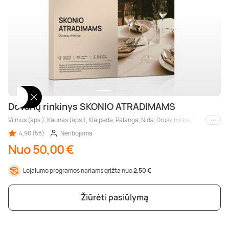
Dovanų rinkinys SKONIO ATRADIMAMS
Vilnius (aps.), Kaunas (aps.), Klaipėda, Palanga, Nida, Druskininkai, Trakai, Šiaul
Kiti m
4,90 (58)
Neribojama
Nuo 50,00 €
Lojalumo programos nariams grįžta nuo
2,50 €
Žiūrėti pasiūlymą