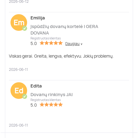
2026-06-12
Emilija
Em
Įspūdžių dovanų kortelė | GERA
✔
DOVANA
Registruotas klientas
5.0
Daugiau
∨
Viskas gerai. Greita, lengva, efektyvu. Jokių problemų.
2026-06-11
Edita
Ed
Dovanų rinkinys JAI
✔
Registruotas klientas
5.0
2026-06-11