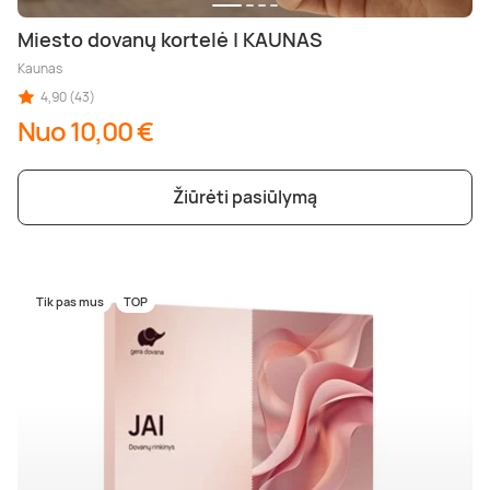
Miesto dovanų kortelė | KAUNAS
Kaunas
4,90 (43)
Nuo 10,00 €
Žiūrėti pasiūlymą
Tik pas mus
TOP