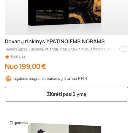
Dovanų rinkinys YPATINGIEMS NORAMS
Kaunas (aps.), Klaipėda, Palanga, Nida, Druskininkai, Birštonas, Trakai (aps.), Šia
Kiti m
5,00 (14)
Nuo 199,00 €
Lojalumo programos nariams grįžta nuo
9,95 €
Žiūrėti pasiūlymą
Tik pas mus