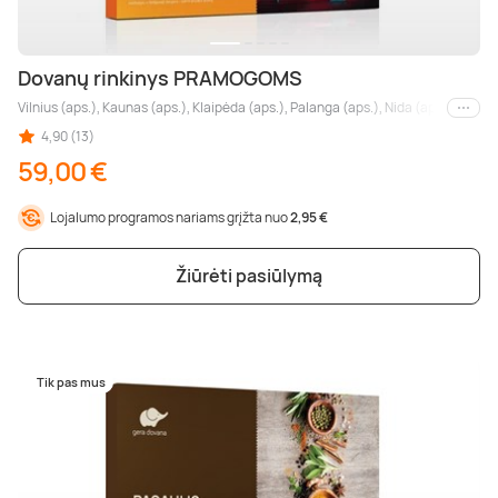
Dovanų rinkinys PRAMOGOMS
Vilnius (aps.), Kaunas (aps.), Klaipėda (aps.), Palanga (aps.), Nida (aps.), Druskin
Kiti m
4,90 (13)
59,00 €
Lojalumo programos nariams grįžta nuo
2,95 €
Žiūrėti pasiūlymą
Tik pas mus