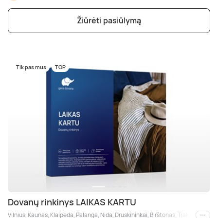
Žiūrėti pasiūlymą
Tik pas mus
TOP
Dovanų rinkinys LAIKAS KARTU
Vilnius, Kaunas, Klaipėda, Palanga, Nida, Druskininkai, Birštonas, Trakai, Šiauliai