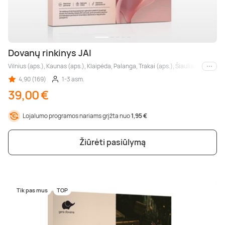
Dovanų rinkinys JAI
Vilnius (aps.), Kaunas (aps.), Klaipėda, Palanga, Trakai (aps.), Šiauliai, Panevėž
Kiti m
4,90 (169)
1-3 asm.
39,00 €
Lojalumo programos nariams grįžta nuo
1,95 €
Žiūrėti pasiūlymą
Tik pas mus
TOP