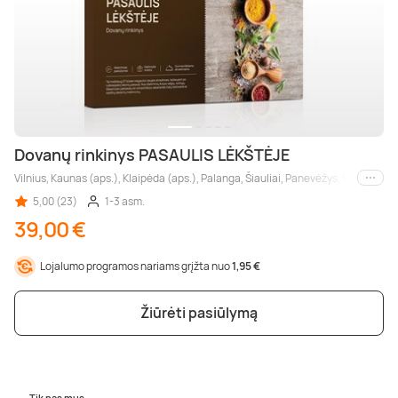
Dovanų rinkinys PASAULIS LĖKŠTĖJE
Vilnius, Kaunas (aps.), Klaipėda (aps.), Palanga, Šiauliai, Panevėžys, Marijampol
Kiti m
5,00 (23)
1-3 asm.
39,00 €
Lojalumo programos nariams grįžta nuo
1,95 €
Žiūrėti pasiūlymą
Tik pas mus