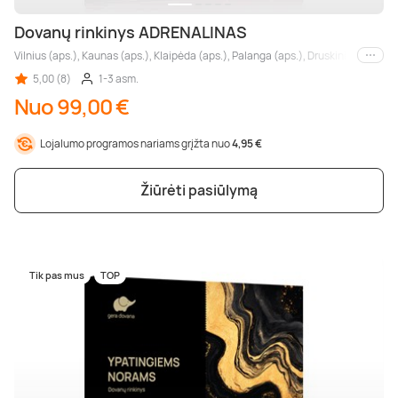
Dovanų rinkinys ADRENALINAS
Vilnius (aps.), Kaunas (aps.), Klaipėda (aps.), Palanga (aps.), Druskininkai (aps.)
Kiti m
5,00 (8)
1-3 asm.
Nuo 99,00 €
Lojalumo programos nariams grįžta nuo
4,95 €
Žiūrėti pasiūlymą
Tik pas mus
TOP