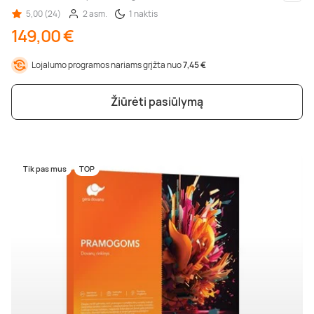
Kiti m
5,00 (24)
2 asm.
1 naktis
149,00 €
Lojalumo programos nariams grįžta nuo
7,45 €
Žiūrėti pasiūlymą
Tik pas mus
TOP