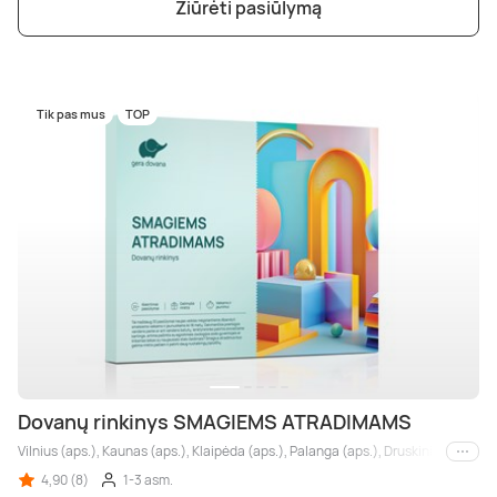
Žiūrėti pasiūlymą
Tik pas mus
TOP
Dovanų rinkinys SMAGIEMS ATRADIMAMS
Vilnius (aps.), Kaunas (aps.), Klaipėda (aps.), Palanga (aps.), Druskininkai, Biršt
Kiti m
4,90 (8)
1-3 asm.