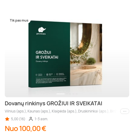
Tik pas mus
Dovanų rinkinys GROŽIUI IR SVEIKATAI
Vilnius (aps.), Kaunas (aps.), Klaipėda (aps.), Druskininkai (aps.), Birštonas (aps.
Kiti m
5,00 (16)
1-3 asm.
Nuo 100,00 €