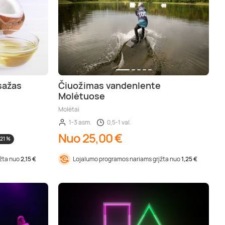
sažas
Čiuožimas vandenlente
Molėtuose
Molėtai
.
1-3 asm.
0,5-1 val.
Nuo 25,00 €
-21 %
įžta nuo
2,15 €
Lojalumo programos nariams grįžta nuo
1,25 €