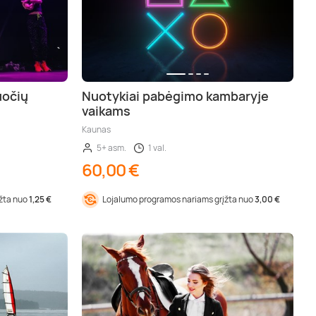
uočių
Nuotykiai pabėgimo kambaryje
vaikams
Kaunas
5+ asm.
1 val.
60,00 €
įžta nuo
1,25 €
Lojalumo programos nariams grįžta nuo
3,00 €