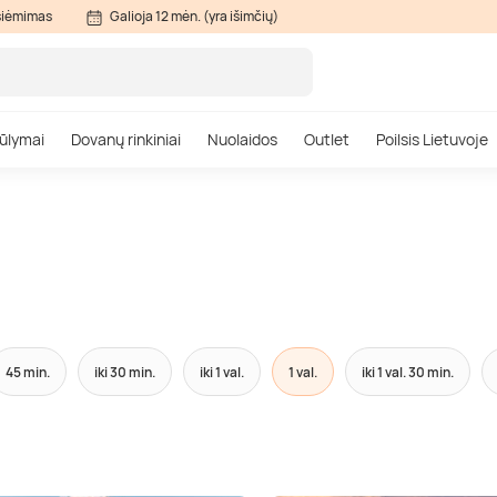
siėmimas
Galioja 12 mėn. (yra išimčių)
ūlymai
Dovanų rinkiniai
Nuolaidos
Outlet
Poilsis Lietuvoje
45 min.
iki 30 min.
iki 1 val.
1 val.
iki 1 val. 30 min.