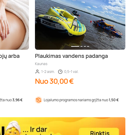
ojų arba
Plaukimas vandens padanga
Kaunas
1-2 asm.
0,5-1 val.
Nuo 30,00 €
įžta nuo
3,96 €
Lojalumo programos nariams grįžta nuo
1,50 €