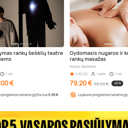
ymas rankų šešėlių teatre
Gydomasis nugaros ir k
iems
rankų masažas
Alytus, Mažeikiai
1 val.
4,50 (2)
1 asm.
1 val.
,00 €
79,20 €
99,00 €
-20 %
 programos nariams grįžta nuo
0,95 €
Lojalumo programos nariams gr