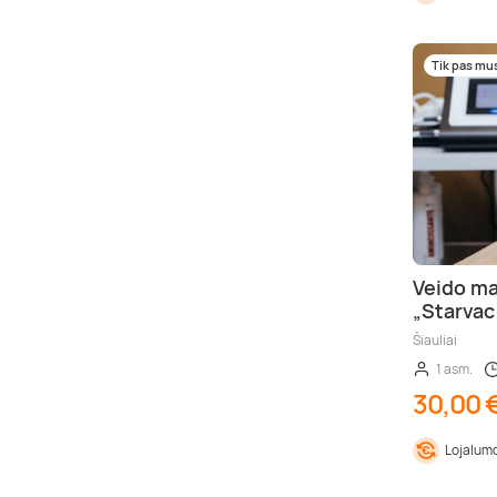
Tik pas mu
Veido ma
„Starvac
Šiauliai
1 asm.
30,00 
Lojalumo