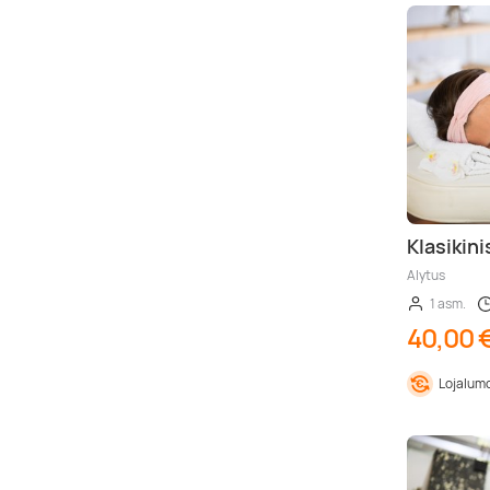
Klasikin
Alytus
1 asm.
40,00 
Lojalumo