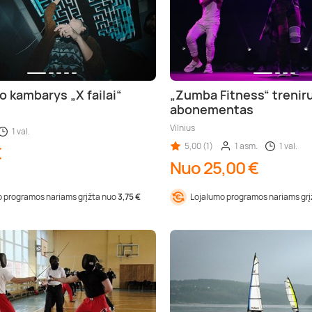
 kambarys „X failai“
„Zumba Fitness“ trenir
abonementas
Vilnius
1 val.
5,00 (1)
1 asm.
1 val.
€
Nuo 25,00 €
 programos nariams grįžta nuo
3,75 €
Lojalumo programos nariams gr