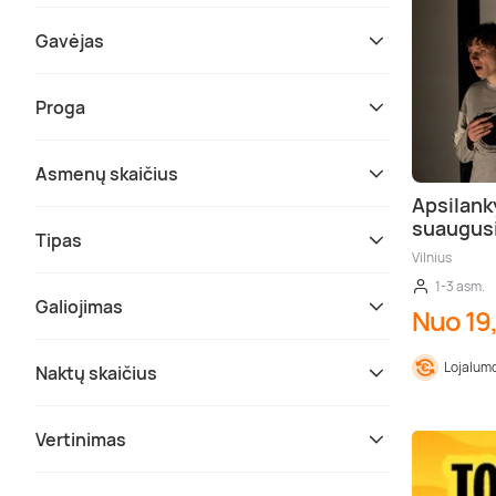
Gavėjas
Proga
Asmenų skaičius
Apsilank
suaugus
Tipas
Vilnius
1-3 asm.
Galiojimas
Nuo 19
Lojalumo
Naktų skaičius
Vertinimas