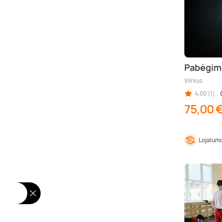
Pabėgimo
Vilnius
4,00 (1)
75,00 
Lojalumo