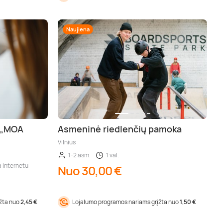
Naujiena
 „MOA
Asmeninė riedlenčių pamoka
Vilnius
1-2 asm.
1 val.
a internetu
Nuo 30,00 €
įžta nuo
2,45 €
Lojalumo programos nariams grįžta nuo
1,50 €