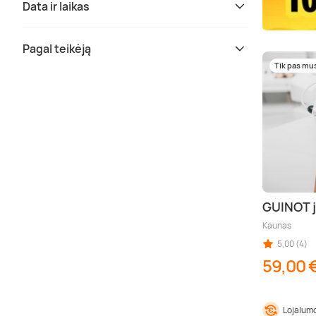
Data ir laikas
Pagal teikėją
Tik pas mu
GUINOT j
Kaunas
5,00 (4)
59,00 
Lojalumo