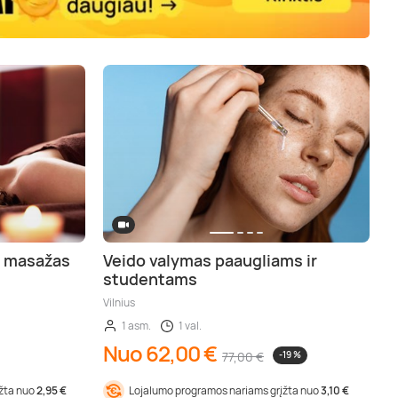
o masažas
Veido valymas paaugliams ir
studentams
Vilnius
1 asm.
1 val.
Nuo 62,00 €
77,00 €
-19 %
įžta nuo
2,95 €
Lojalumo programos nariams grįžta nuo
3,10 €