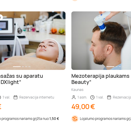
s
sažas su aparatu
Mezoterapija plaukams
 DXlight“
Beauty“
Kaunas
1 val.
Rezervacija internetu
1 asm.
1 val.
Rezervacij
€
49,00 €
 programos nariams grįžta nuo
1,50 €
Lojalumo programos nariams gr