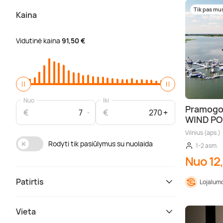
Tik pas mu
Kaina
Vidutinė kaina
91,50 €
Nuo
Iki
Pramogo
€
€
WIND P
Vilnius (aps.)
Rodyti tik pasiūlymus su nuolaida
1-2 asm.
Nuo 12
Patirtis
Lojalumo
Vieta