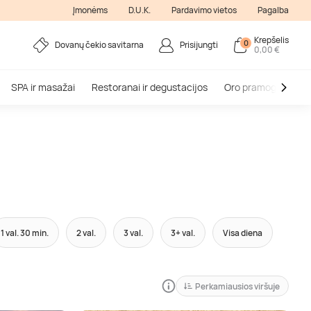
Įmonėms
D.U.K.
Pardavimo vietos
Pagalba
Krepšelis
0
Dovanų čekio savitarna
Prisijungti
0,00 €
SPA ir masažai
Restoranai ir degustacijos
Oro pramogos
V
1 val. 30 min.
2 val.
3 val.
3+ val.
Visa diena
Perkamiausios viršuje