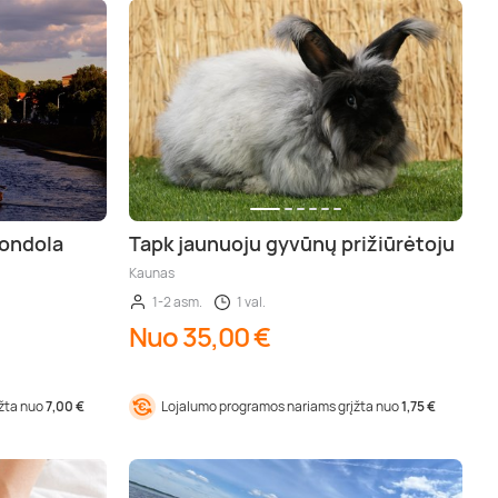
gondola
Tapk jaunuoju gyvūnų prižiūrėtoju
Kaunas
1-2 asm.
1 val.
Nuo 35,00 €
įžta nuo
7,00 €
Lojalumo programos nariams grįžta nuo
1,75 €