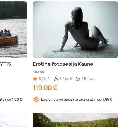
VYTIS
Erotinė fotosesija Kaune
Kaunas
5,00 (2)
1-2 asm.
0,5-1 val.
119,00 €
įžta nuo
4,00 €
Lojalumo programos nariams grįžta nuo
5,95 €