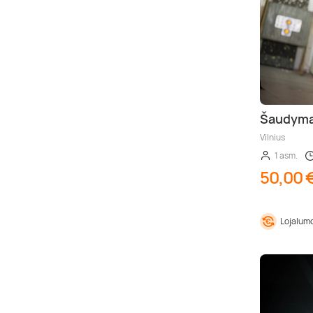
Šaudymas
Vilnius
1 asm.
50,00 
Lojalumo