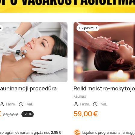
s
Tik pas mus
auninamoji procedūra
Reiki meistro-mokytoj
Kaunas
1 asm.
1 val.
1 asm.
1 val.
€
59,00 €
80,00 €
-26 %
 programos nariams grįžta nuo
2,95 €
Lojalumo programos nariams gr