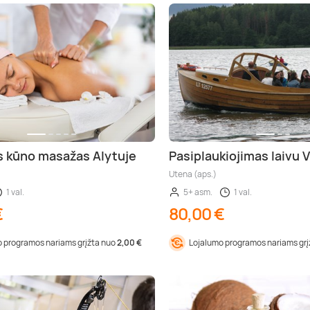
is kūno masažas Alytuje
Pasiplaukiojimas laivu 
Utena (aps.)
1 val.
5+ asm.
1 val.
€
80,00 €
 programos nariams grįžta nuo
2,00 €
Lojalumo programos nariams gr