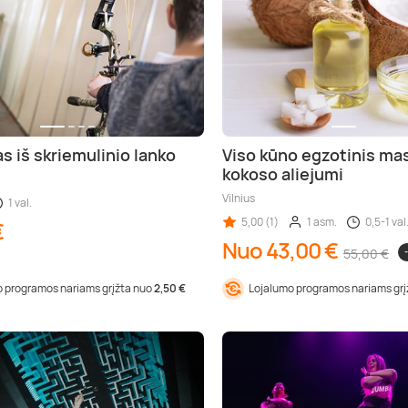
 iš skriemulinio lanko
Viso kūno egzotinis ma
kokoso aliejumi
Vilnius
1 val.
5,00 (1)
1 asm.
0,5-1 val
€
Nuo 43,00 €
55,00 €
 programos nariams grįžta nuo
2,50 €
Lojalumo programos nariams gr