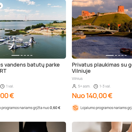
s
s vandens batutų parke
Privatus plaukimas su 
ORT
Vilniuje
Vilnius
1 val.
5+ asm.
1-3 val.
,00 €
Nuo 140,00 €
 programos nariams grįžta nuo
0,60 €
Lojalumo programos nariams gr