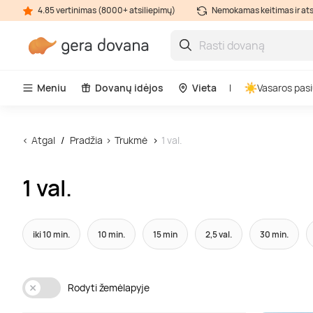
4.85 vertinimas (8000+ atsiliepimų)
Nemokamas keitimas ir at
Meniu
Dovanų idėjos
Vieta
Vasaros pasi
Atgal
Pradžia
Trukmė
1 val.
1 val.
iki 10 min.
10 min.
15 min
2,5 val.
30 min.
Rodyti žemėlapyje