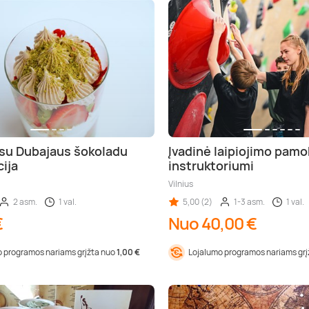
su Dubajaus šokoladu
Įvadinė laipiojimo pamo
ija
instruktoriumi
Vilnius
2 asm.
1 val.
5,00 (2)
1-3 asm.
1 val.
€
Nuo 40,00 €
 programos nariams grįžta nuo
1,00 €
Lojalumo programos nariams gr