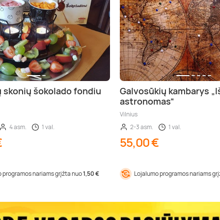
ų skonių šokolado fondiu
Galvosūkių kambarys „I
astronomas“
Vilnius
4 asm.
1 val.
2-3 asm.
1 val.
€
55,00 €
 programos nariams grįžta nuo
1,50 €
Lojalumo programos nariams gr