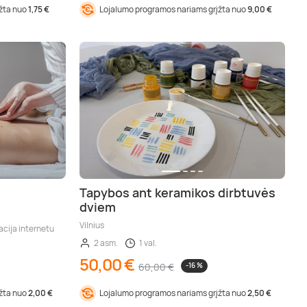
įžta nuo
1,75 €
Lojalumo programos nariams grįžta nuo
9,00 €
Tapybos ant keramikos dirbtuvės
dviem
Vilnius
cija internetu
2 asm.
1 val.
50,00 €
60,00 €
-16 %
įžta nuo
2,00 €
Lojalumo programos nariams grįžta nuo
2,50 €