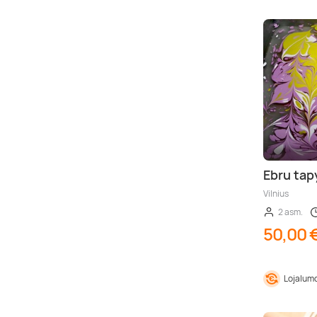
Ebru tap
Vilnius
2 asm.
50,00 
Lojalumo