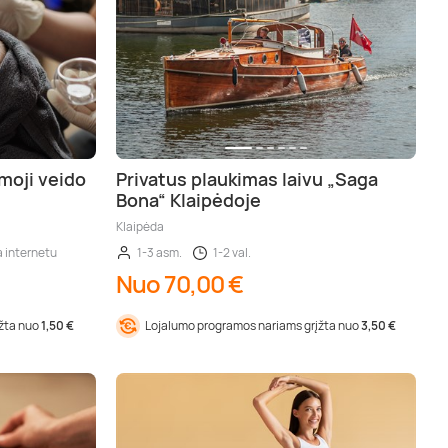
amoji veido
Privatus plaukimas laivu „Saga
Bona“ Klaipėdoje
Klaipėda
a internetu
1-3 asm.
1-2 val.
Nuo 70,00 €
įžta nuo
1,50 €
Lojalumo programos nariams grįžta nuo
3,50 €