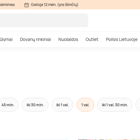
siėmimas
Galioja 12 mėn. (yra išimčių)
ūlymai
Dovanų rinkiniai
Nuolaidos
Outlet
Poilsis Lietuvoje
45 min.
iki 30 min.
iki 1 val.
1 val.
iki 1 val. 30 min.