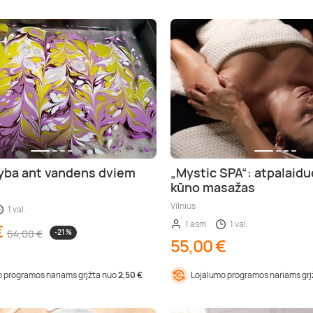
yba ant vandens dviem
„Mystic SPA“: atpalaid
kūno masažas
Vilnius
1 val.
1 asm.
1 val.
€
64,00 €
-21 %
55,00 €
 programos nariams grįžta nuo
2,50 €
Lojalumo programos nariams gr