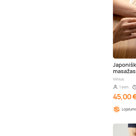
Japonišk
masažas
Vilnius
1 asm.
45,00 
Lojalumo