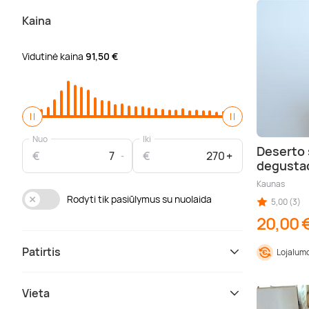
Kaina
Vidutinė kaina
91,50 €
Nuo
Iki
Deserto 
€
€
degustac
Kaunas
Rodyti tik pasiūlymus su nuolaida
5,00 (3)
20,00 
Patirtis
Lojalumo
Vieta