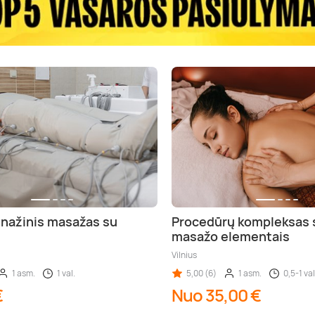
nažinis masažas su
Procedūrų kompleksas s
masažo elementais
Vilnius
1 asm.
1 val.
5,00 (6)
1 asm.
0,5-1 val
€
Nuo 35,00 €