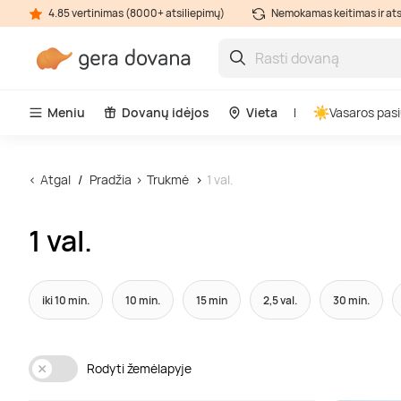
4.85 vertinimas (8000+ atsiliepimų)
Nemokamas keitimas ir at
Meniu
Dovanų idėjos
Vieta
Vasaros pasi
Atgal
Pradžia
Trukmė
1 val.
1 val.
iki 10 min.
10 min.
15 min
2,5 val.
30 min.
Rodyti žemėlapyje