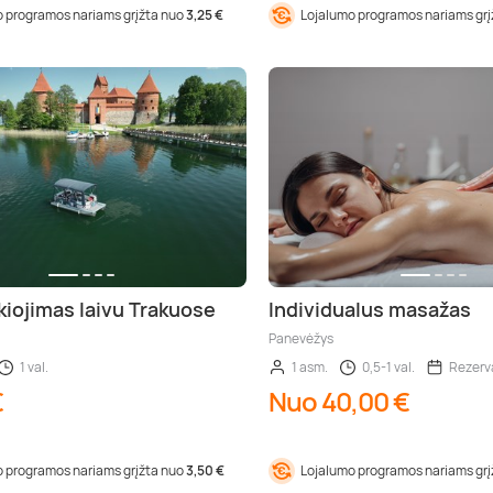
 programos nariams grįžta nuo
3,25 €
Lojalumo programos nariams gr
kiojimas laivu Trakuose
Individualus masažas
Panevėžys
1 val.
1 asm.
0,5-1 val.
Rezerva
€
Nuo 40,00 €
 programos nariams grįžta nuo
3,50 €
Lojalumo programos nariams gr