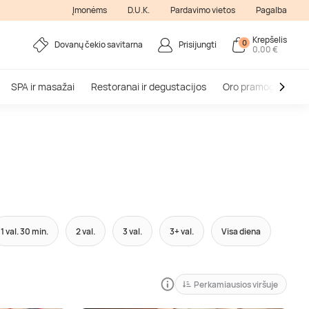
Įmonėms
D.U.K.
Pardavimo vietos
Pagalba
Krepšelis
0
Dovanų čekio savitarna
Prisijungti
0,00 €
SPA ir masažai
Restoranai ir degustacijos
Oro pramogos
V
1 val. 30 min.
2 val.
3 val.
3+ val.
Visa diena
Perkamiausios viršuje