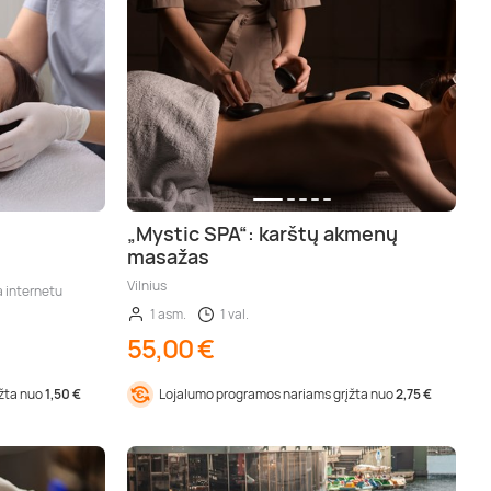
„Mystic SPA“: karštų akmenų
masažas
Vilnius
a internetu
1 asm.
1 val.
55,00 €
įžta nuo
1,50 €
Lojalumo programos nariams grįžta nuo
2,75 €