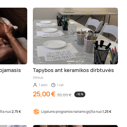
uojamasis
Tapybos ant keramikos dirbtuvės
Vilnius
1 asm.
1 val.
25,00 €
30,00 €
-16 %
įžta nuo
2,75 €
Lojalumo programos nariams grįžta nuo
1,25 €