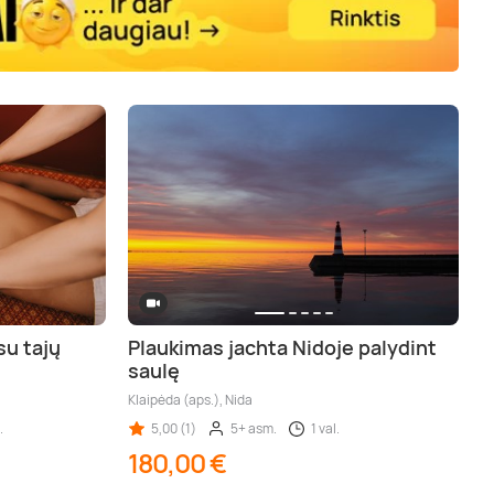
u tajų
Plaukimas jachta Nidoje palydint
saulę
Klaipėda (aps.), Nida
.
5,00 (1)
5+ asm.
1 val.
180,00 €