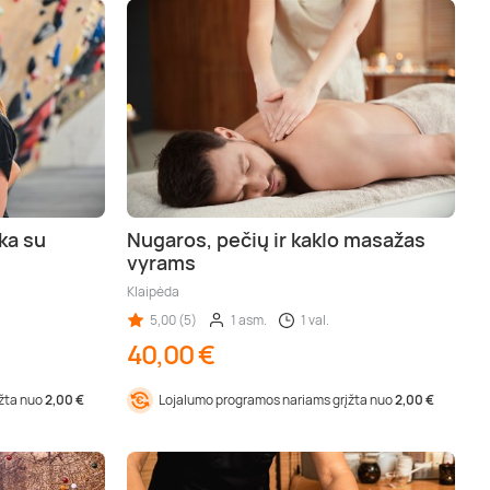
ka su
Nugaros, pečių ir kaklo masažas
vyrams
Klaipėda
5,00 (5)
1 asm.
1 val.
40,00 €
įžta nuo
2,00 €
Lojalumo programos nariams grįžta nuo
2,00 €