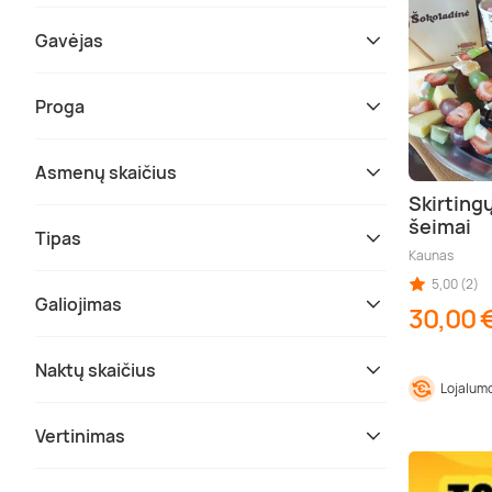
Gavėjas
Proga
Asmenų skaičius
Skirting
šeimai
Tipas
Kaunas
5,00 (2)
Galiojimas
30,00 
Naktų skaičius
Lojalumo
Vertinimas