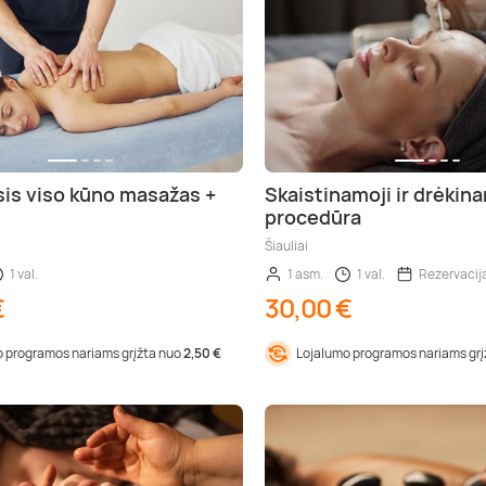
s viso kūno masažas +
Skaistinamoji ir drėkin
procedūra
Šiauliai
1 val.
1 asm.
1 val.
Rezervacij
€
30,00 €
 programos nariams grįžta nuo
2,50 €
Lojalumo programos nariams gr