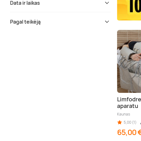
Data ir laikas
Pagal teikėją
Limfodre
aparatu
Kaunas
5,00 (1)
65,00 