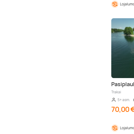
Lojalumo
Pasiplau
Trakai
5+ asm.
70,00 
Lojalumo