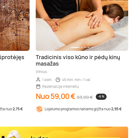
šprotėjęs
Tradicinis viso kūno ir pėdų kinų
masažas
Vilnius
1 asm.
45 min. min.-1 val.
Rezervacija internetu
Nuo 59,00 €
63,00 €
-6 %
įžta nuo
2,75 €
Lojalumo programos nariams grįžta nuo
2,95 €