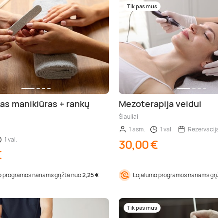
Tik pas mus
as manikiūras + rankų
Mezoterapija veidui
Šiauliai
1 asm.
1 val.
Rezervacij
1 val.
30,00 €
€
 programos nariams grįžta nuo
2,25 €
Lojalumo programos nariams gr
Tik pas mus