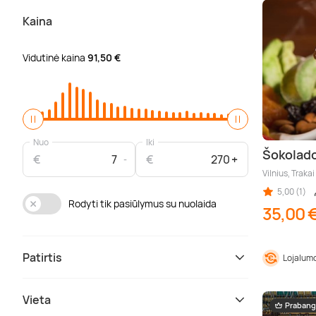
Kaina
Vidutinė kaina
91,50 €
Nuo
Iki
Šokolado
€
€
Vilnius, Trakai
5,00 (1)
Rodyti tik pasiūlymus su nuolaida
35,00 
Patirtis
Lojalumo
Vieta
Prabang