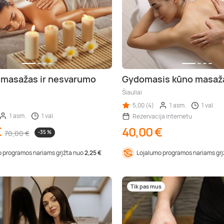
 masažas ir nesvarumo
Gydomasis kūno masaž
Šiauliai
5,00 (4)
1 asm.
1 val.
1 asm.
1 val.
Rezervacija internetu
€
40,00 €
70,00 €
-35 %
 programos nariams grįžta nuo
2,25 €
Lojalumo programos nariams gr
Tik pas mus