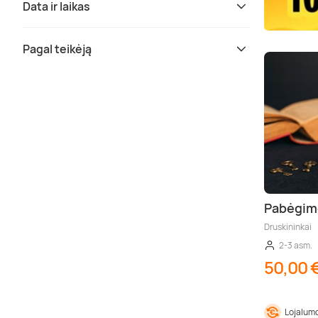
Data ir laikas
Pagal teikėją
Pabėgim
Druskininkai
2-3 asm.
50,00 
Lojalumo