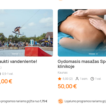
aukti vandenlente!
Gydomasis masažas Sp
klinikoje
.)
Kaunas
0,5-1 val.
5,00 (2)
1 asm.
1 val.
,00 €
50,00 €
 programos nariams grįžta nuo
1,75 €
Lojalumo programos nariams gr