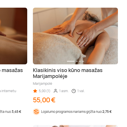
o masažas
Klasikinis viso kūno masažas
Marijampolėje
Marijampolė
a internetu
5,00 (1)
1 asm.
1 val.
55,00 €
įžta nuo
3,45 €
Lojalumo programos nariams grįžta nuo
2,75 €