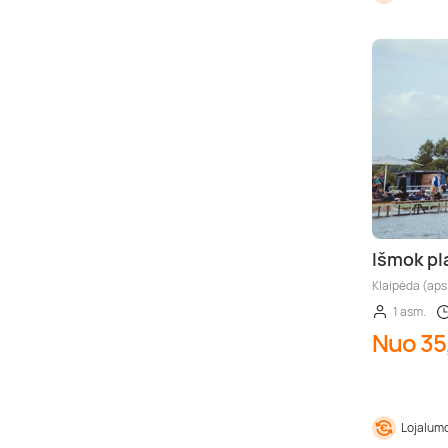
Išmok pl
Klaipėda (aps
1 asm.
Nuo 35
Lojalumo