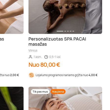
as
Personalizuotas SPA PACAI
masažas
Vilnius
1 asm.
0,5-1 val.
Nuo 80,00 €
įžta nuo
2,00 €
Lojalumo programos nariams grįžta nuo
4,00 €
Tik pas mus
Naujiena