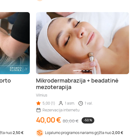
orto
Mikrodermabrazija + beadatinė
mezoterapija
Vilnius
5,00 (1)
1 asm.
1 val.
Rezervacija internetu
40,00 €
80,00 €
-50 %
įžta nuo
2,50 €
Lojalumo programos nariams grįžta nuo
2,00 €