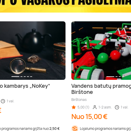
o kambarys „NoKey“
Vandens batutų pramo
Birštone
Birštonas
1 val.
5,00 (1)
1-2 asm.
1 val.
€
Nuo 15,00 €
 programos nariams grįžta nuo
2,50 €
Lojalumo programos nariams gr