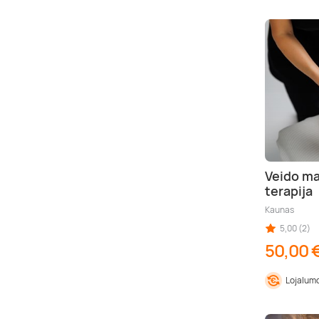
Veido m
terapija
Kaunas
5,00 (2)
50,00 
Lojalumo