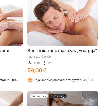
porai
Sportinis kūno masažas „Energija“
Kaunas, Birštonas
1 asm.
1 val.
59,00 €
įžta nuo
5,00 €
Lojalumo programos nariams grįžta nuo
2,95 €
Tik pas mus
Prabangi