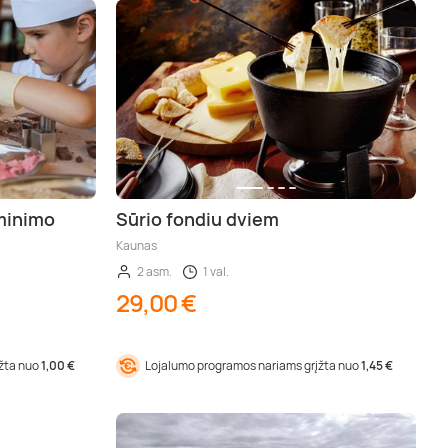
minimo
Sūrio fondiu dviem
Kaunas
2 asm.
1 val.
29,00 €
įžta nuo
1,00 €
Lojalumo programos nariams grįžta nuo
1,45 €