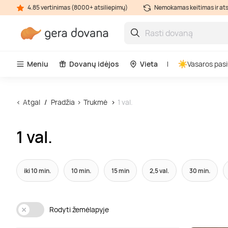
4.85 vertinimas (8000+ atsiliepimų)
Nemokamas keitimas ir at
Meniu
Dovanų idėjos
Vieta
Vasaros pasi
Atgal
Pradžia
Trukmė
1 val.
1 val.
iki 10 min.
10 min.
15 min
2,5 val.
30 min.
Rodyti žemėlapyje