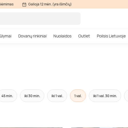
siėmimas
Galioja 12 mėn. (yra išimčių)
ūlymai
Dovanų rinkiniai
Nuolaidos
Outlet
Poilsis Lietuvoje
45 min.
iki 30 min.
iki 1 val.
1 val.
iki 1 val. 30 min.