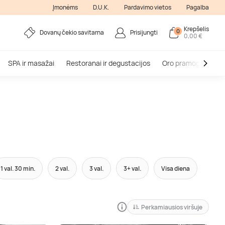
Įmonėms
D.U.K.
Pardavimo vietos
Pagalba
Krepšelis
0
Dovanų čekio savitarna
Prisijungti
0,00 €
SPA ir masažai
Restoranai ir degustacijos
Oro pramogos
V
1 val. 30 min.
2 val.
3 val.
3+ val.
Visa diena
Perkamiausios viršuje