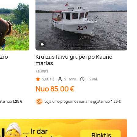
žio
Kruizas laivu grupei po Kauno
marias
Kaunas
5,00 (1)
5+ asm.
1-2 val.
Nuo 85,00 €
įžta nuo
1,25 €
Lojalumo programos nariams grįžta nuo
4,25 €