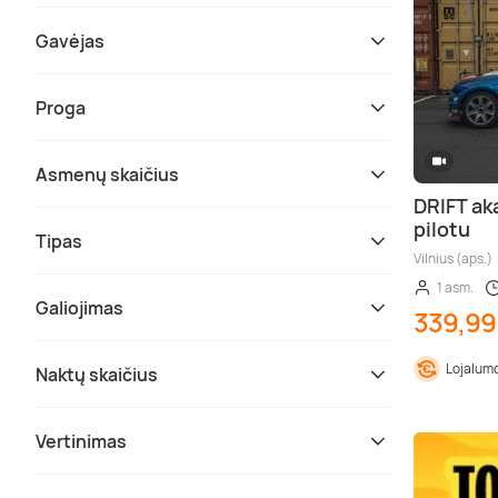
Gavėjas
Proga
Asmenų skaičius
DRIFT aka
pilotu
Tipas
Vilnius (aps.)
1 asm.
Galiojimas
339,99
Lojalumo
Naktų skaičius
Vertinimas