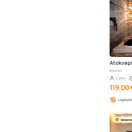
Atokvėpi
Kaunas
2 asm.
119,00 
Lojalumo