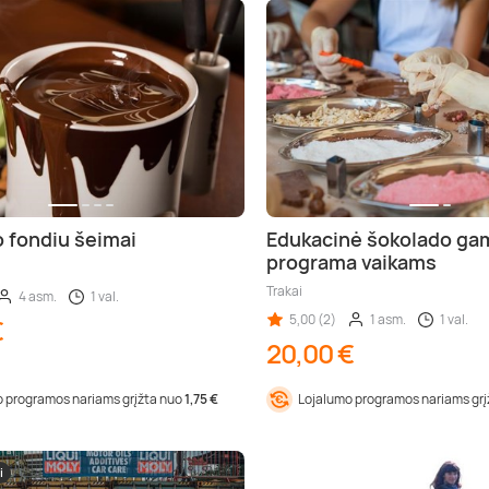
 fondiu šeimai
Edukacinė šokolado ga
programa vaikams
Trakai
4 asm.
1 val.
5,00 (2)
1 asm.
1 val.
€
20,00 €
 programos nariams grįžta nuo
1,75 €
Lojalumo programos nariams gr
i