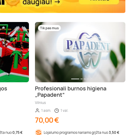
Tik pas mus
gos
Profesionali burnos higiena
„Papadent“
Vilnius
1 asm.
1 val.
70,00 €
įžta nuo
0,75 €
Lojalumo programos nariams grįžta nuo
3,50 €