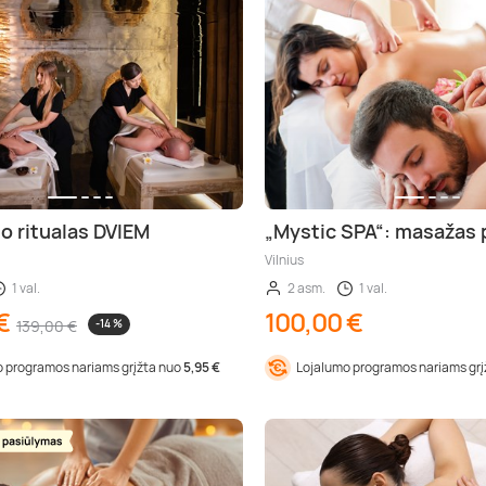
o ritualas DVIEM
„Mystic SPA“: masažas 
Vilnius
1 val.
2 asm.
1 val.
€
100,00 €
139,00 €
-14 %
 programos nariams grįžta nuo
5,95 €
Lojalumo programos nariams gr