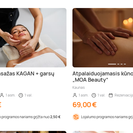
asažas KAGAN + garsų
Atpalaiduojamasis kūn
„MOA Beauty“
Kaunas
1 asm.
1 val.
1 asm.
1 val.
Rezervacij
€
69,00 €
 programos nariams grįžta nuo
2,50 €
Lojalumo programos nariams gr