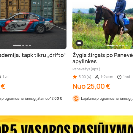
demija: tapk tikru „drifto“
Žygis žirgais po Panevė
apylinkes
Panevėžys (aps.)
1 val.
5,00 (4)
1-2 asm.
1 val.
 €
Nuo 25,00 €
 programos nariams grįžta nuo
17,00 €
Lojalumo programos nariams gr