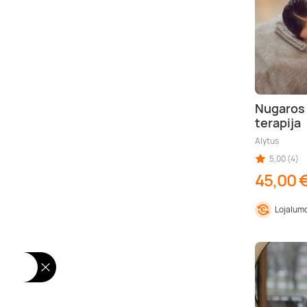
Nugaros
terapija
Alytus
5,00 (4)
45,00 
Lojalumo