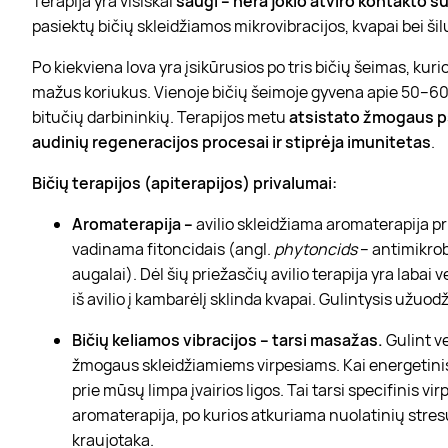
Terapija yra visiškai
saugi – nėra jokio atviro kontakto s
pasiektų bičių skleidžiamos mikrovibracijos, kvapai bei ši
Po kiekviena lova yra įsikūrusios po tris bičių šeimas, ku
mažus koriukus. Vienoje bičių šeimoje gyvena apie 50–60 
bitučių darbininkių. Terapijos metu
atsistato žmogaus 
audinių regeneracijos procesai ir stiprėja imunitetas
.
Bičių terapijos (apiterapijos) privalumai:
Aromaterapija –
avilio skleidžiama aromaterapija pr
vadinama fitoncidais (angl.
phytoncids
– antimikrob
augalai). Dėl šių priežasčių avilio terapija yra labai
iš avilio į kambarėlį sklinda kvapai. Gulintysis užuod
Bičių keliamos vibracijos – tarsi masažas.
Gulint ve
žmogaus skleidžiamiems virpesiams. Kai energetinis b
prie mūsų limpa įvairios ligos. Tai tarsi specifinis vi
aromaterapija, po kurios atkuriama nuolatinių str
kraujotaka.