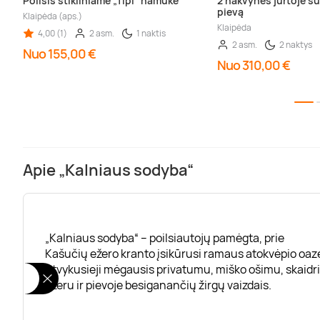
Poilsis stikliniame „Tipi“ namuke
2 nakvynės jurtoje su 
pievą
Klaipėda (aps.)
Klaipėda
4,00 (1)
2 asm.
1 naktis
2 asm.
2 naktys
Nuo 155,00 €
Nuo 310,00 €
Apie „Kalniaus sodyba“
„Kalniaus sodyba“ – poilsiautojų pamėgta, prie
Kašučių ežero kranto įsikūrusi ramaus atokvėpio oaz
Atvykusieji mėgausis privatumu, miško ošimu, skaidr
ežeru ir pievoje besiganančių žirgų vaizdais.