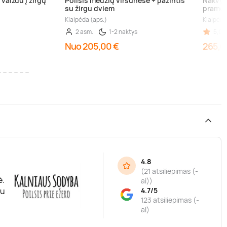
vaizdu į žirgų
Poilsis medžių viršūnėse + pažintis
Nakvyn
su žirgu dviem
pramo
Klaipėda (aps.)
Klaipėda
2 asm.
1-2 naktys
5,00 
Nuo 205,00 €
265,0
4.8
(
21 atsiliepimas (-
ė.
ai)
)
iu
4.7/5
123 atsiliepimas (-
ai)