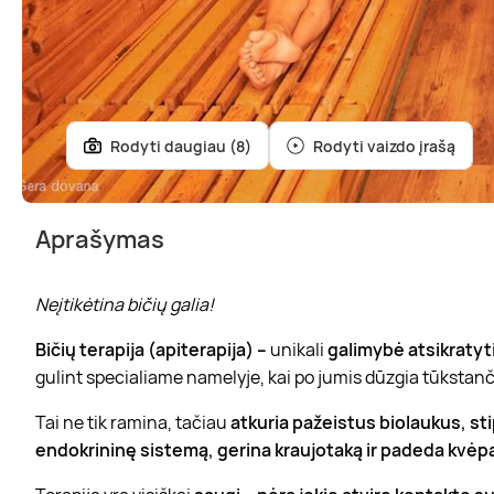
Rodyti daugiau (8)
Rodyti vaizdo įrašą
Aprašymas
Neįtikėtina bičių galia!
Bičių terapija (apiterapija) –
unikali
galimybė atsikratyti
gulint specialiame namelyje, kai po jumis dūzgia tūkstanči
Tai ne tik ramina, tačiau
atkuria pažeistus biolaukus, st
endokrininę sistemą, gerina kraujotaką ir padeda kvė