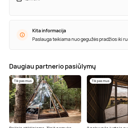
Kita informacija
Paslauga teikiama nuo gegužės pradžios iki rug
Daugiau partnerio pasiūlymų
Tik pas mus
Tik pas mus