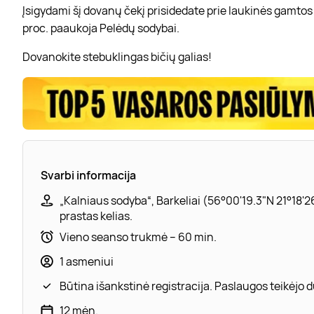
Įsigydami šį dovanų čekį prisidedate prie laukinės gamtos
proc. paaukoja Pelėdų sodybai.
Dovanokite stebuklingas bičių galias!
Svarbi informacija
„Kalniaus sodyba“, Barkeliai (56°00'19.3"N 21°18'26
prastas kelias.
Vieno seanso trukmė – 60 min.
1 asmeniui
Būtina išankstinė registracija. Paslaugos teikėjo
12 mėn.