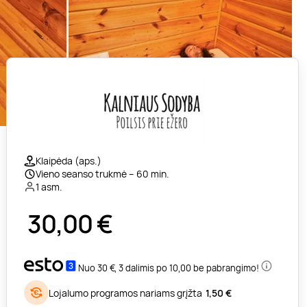
Klaipėda (aps.)
Vieno seanso trukmė – 60 min.
1 asm.
30,00
€
Nuo 30 €, 3 dalimis po 10,00 be pabrangimo!
Lojalumo programos nariams grįžta
1,50 €