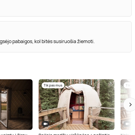
sėjo pabaigos, kol bitės susiruošia žiemoti.
Tik pas mus
Tik p