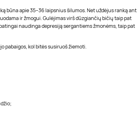
laiką būna apie 35–36 laipsnius šilumos. Net uždėjus ranką ant
erduodama ir žmogui. Gulėjimas virš dūzgiančių bičių taip pat
 ypatingai naudinga depresiją sergantiems žmonėms, taip pat
o pabaigos, kol bitės susiruoš žiemoti.
džio;