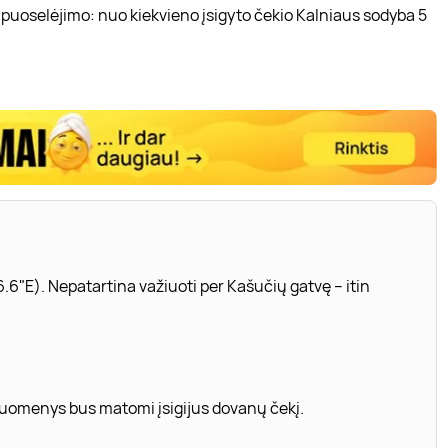
 puoselėjimo: nuo kiekvieno įsigyto čekio Kalniaus sodyba 5
.6"E). Nepatartina važiuoti per Kašučių gatvę – itin
 duomenys bus matomi įsigijus dovanų čekį.